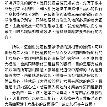
如境界等法的觀行，是真見道證得真如以後，先有了根本
無分別智
，轉入相見道位中繼續作三品心的觀行
（總相智）
而發起後得無分別智，在最後位圓滿這三品心的觀行而圓
滿後得無分別智；同時也要努力修集入地所必須的廣大福
德，主要是救護一切眾生離眾生相，就是破斥邪說而引導
眾生回歸八識論如來藏妙法，這些都是應該要先修行的內
容。
所以，這個相見道位應該修習的別相智的圓滿，可以
粗分為二大類：相見道位的三品心及入地前四聖諦加行的
十六品心。意謂相見道位的漫長修行過程中，不但應修廣
大福德，也應同時勤修三種智慧的觀行，目的是要完成真
如妙法的所有別相智慧，就是相見道位中應修的「內遣有
情假緣智、內遣諸法假緣智、遍遣一切有情諸法假緣智」
等三品心，這就是《大品般若經》六百卷所說的內涵。最
後是十迴向滿心位，想要進入初地前才應該作這四種觀行
——分為苦、集、滅、道等四個階段，各有四品心來修觀
行，因此同樣可以稱為四加行。因為這是依大乘般若而作
大乘四聖諦十六品心的四種觀行，故此加行亦有四種。