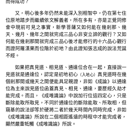
而得成功？
又，明心後多年仍然未能深入別相智中，仍在第七住
位原地踏步而繼續依文解義者，所在多有，亦是正覺同修
會中現前可見之事實，新學菩薩又如何能在幾剎那、幾
天、幾月、幾年之間就完成三品心非安立諦的觀行？又如
何能在幾剎那間就完成三品心後才能修行的十六品心觀行
而證阿羅漢果而位階於初地？由此證知張志成的說法荒誕
不經。
如果把真見道、相見道、通達位合在一起，直接說一
見道就是通達位，認定是初地初心
真見道時在幾
（入地心）
個剎那間或幾天之間便能具足親證，非如《成論》以通達
位為主來說見道位函蓋真見、相見、通達，要歷經久劫才
能完成。而且，《成唯識論》中說加行位這四定心，只是
斷除能取所取見，不同於通達位的斷除能取、所取相，但
窺基的說法卻等於硬將二者於幾天時間內同時完成，非如
《成唯識論》所說在二個相距遙遠的時程中才能完成者，
顯然嚴重牴觸《成唯識論》所說。