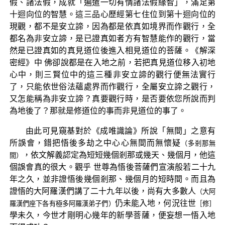
假、諸法假，成就「遍遣一切有情諸法假緣智」，滿足第
十迴向位的智慧。這三品心歷經第七住位到第十迴向位的
現觀，都不是安立諦，因為都是依真如境界而作觀行，全
都名為非安立諦，是已證真如者方有智慧能作的觀行，當
然是已證真如的真見道位後進入相見道位的菩薩。《解深
密經》中 佛卻說都是在入地之前，若把真見道位移入初地
心中，則三賢位中的這三種非安立諦的觀行便無法實行
了，只能依世俗法蘊處界而作觀行，全屬安立諦之觀行，
又怎能稱為非安立諦？真要觀行時，是否要依您所說而判
為地後了？那就是修道位的事而非見道位的事了。
由此可見窺基對於《成唯識論》所說「無間」之意有
所誤會，錯把悟後多劫之中心心無間而無懷疑
（多剎那無
，依文解義認定為短短幾個剎那或幾天、幾個月，他這
間）
個誤會真的很大。觀乎 世尊為悟後菩薩們宣演般若二十九
年之久，並非證悟後幾個剎那、幾個月的短時間。而且為
證悟的大阿羅漢們講了二十九年以後，尚有大多數人
（大阿
仍未能入地，何況往世
羅漢們座下各有極多阿羅漢弟子們）
［修］
學未久，今世才剛明心幾年的新學菩薩，便妄想一悟入地