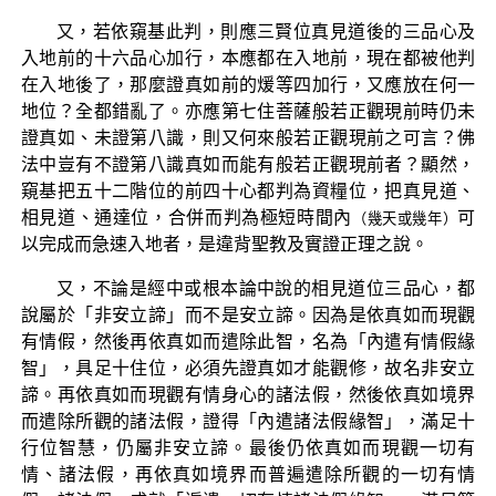
又，若依窺基此判，則應三賢位真見道後的三品心及
入地前的十六品心加行，本應都在入地前，現在都被他判
在入地後了，那麼證真如前的煖等四加行，又應放在何一
地位？全都錯亂了。亦應第七住菩薩般若正觀現前時仍未
證真如、未證第八識，則又何來般若正觀現前之可言？佛
法中豈有不證第八識真如而能有般若正觀現前者？顯然，
窺基把五十二階位的前四十心都判為資糧位，把真見道、
相見道、通達位，合併而判為極短時間內
可
（幾天或幾年）
以完成而急速入地者，是違背聖教及實證正理之說。
又，不論是經中或根本論中說的相見道位三品心，都
說屬於「非安立諦」而不是安立諦。因為是依真如而現觀
有情假，然後再依真如而遣除此智，名為「內遣有情假緣
智」，具足十住位，必須先證真如才能觀修，故名非安立
諦。再依真如而現觀有情身心的諸法假，然後依真如境界
而遣除所觀的諸法假，證得「內遣諸法假緣智」，滿足十
行位智慧，仍屬非安立諦。最後仍依真如而現觀一切有
情、諸法假，再依真如境界而普遍遣除所觀的一切有情