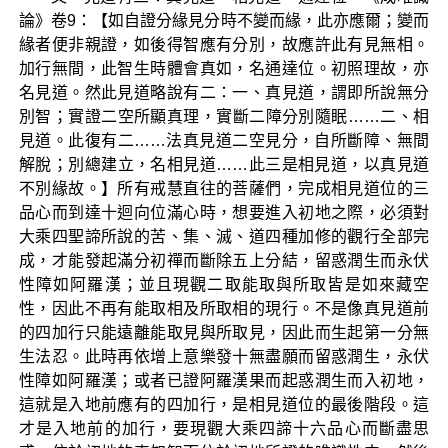
論》卷9：【如自證分緣見分時不變而緣，此亦應爾；變而
緣者便非親證，如後得智應有分別，故應許此有見無相。
加行無間，此智生時體會真如，名通達位。初照理故，亦
名見道。然此見道略說有二：一、真見道，謂即所說無分
別智；實證二空所顯真理，實斷二障分別隨眠……二、相
見道。此復有二……法真見道二空見分，自所斷障、無間
解脫；別總建立，名相見道……此三是相見道，以真見道
不別緣故。】所有戒慧直往的菩薩們，完成相見道位的三
品心而到達十迴向位滿心時，想要進入初地之際，必須對
大乘四聖諦所說的苦、集、滅、道四種加修的觀行全部完
成，才能發起滿分初禪而斷除五上分結，留惑潤生而永伏
性障如阿羅漢；並且現觀二取能取與所取皆是如來藏空
性，因此不再有能取相及所取相的現行。不是像真見道前
的四加行只能遠離能取見與所取見，因此而生起第一分無
生法忍。此時再依增上意樂發十無盡願而留惑潤生，永伏
性障如阿羅漢；或者已證阿羅漢果而起惑潤生而入初地，
這就是入地前應有的四加行，是相見道位的最後階段。這
才是入地前的加行，要現觀大乘四諦十六品心而斷盡思