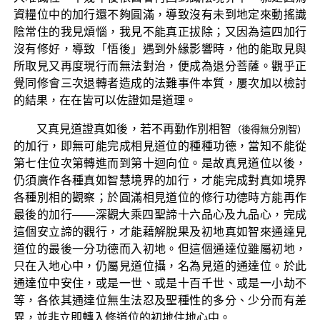
資糧位中的加行還不夠圓滿，導致沒有未到地定來動搖識
陰常住的我見煩惱，我見不能真正拔除；又因為這四加行
沒有修好，導致「悟後」遇到外緣影響時，他的能取見與
所取見又再度現行而無法對治，便成為退分菩薩。觀乎正
覺同修會三次退轉者造成的法難事件本質，屢次加以檢討
的結果，在在皆可以佐證如是道理。
又真見道證真如後，若不再勤作別相智
（後得無分別智）
的加行，即無可能完成相見道位的種種功德，當知不能從
第七住位次第轉進而到第十迴向位。是故真見道位以後，
仍須廣作各種真如智慧境界的加行，才能完成對真如境界
各種別相的觀察；於圓滿相見道位的修行功德時方能再作
最後的加行——深觀大乘四聖諦十六品心及九品心，完成
這個安立諦的觀行，才能藉解脫果及初地真如智來通達見
道位的最後一分功德而入初地。但這個通達位雖屬初地，
只在入地心中，仍屬見道位攝，名為見道的通達位。於此
通達位中安住，或是一世、或是十百千世、或是一小劫不
等，各依其通達位無生法忍及聖種性的多分、少分而有差
異，並非立即轉入修道位的初地住地心中。