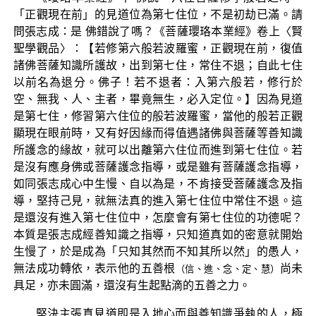
「正觀現在前」的見道位為第七住位，不是初劫已滿。請
問張志成：是 佛錯說了嗎？《菩薩瓔珞本業經》卷上〈賢
聖學觀品〉：【若修第六般若波羅蜜，正觀現在前，復值
諸佛菩薩知識所護故，出到第七住，常住不退；自此七住
以前名為退分。佛子！若不退者：入第六般若，修行於
空、無我、人、主者，畢竟無生，必入定位。】因為見道
是第七住，修習第六住位的般若波羅蜜，當他的般若正觀
顯現在眼前時，又有好因緣而得值遇諸佛與菩薩等善知識
所護念的緣故，就可以出離第六住位而進到第七住位。若
是沒有應身佛或菩薩護念指導，或是雖有菩薩護念指導，
如同張志成心中生慢、自以為是，不肯接受菩薩護念及指
導，堅持己見，就無法真的進入第七住位中常住不退。這
是還沒有進入第七住位中，怎麼會有第七住位的功德呢？
本質是張志成經善知識之指導，只知道真如的密意就開始
生慢了，於是成為「只知其然而不知其所以然」的愚人，
無法成功轉依，表示他的五善根
尚未
（信、進、念、定、慧）
具足，亦未圓滿，還沒有生起點滴的五善之力。
堅決主張真見道即是入地心而與善知識爭執的人，極