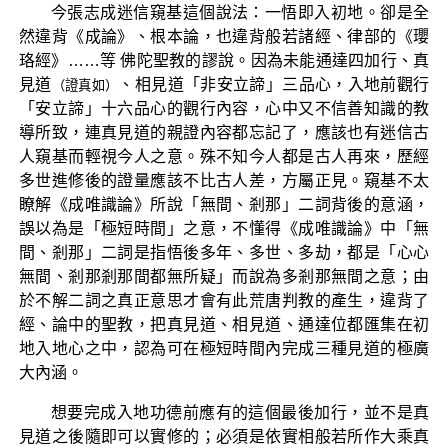
今張志成迷信窺基這個說法：一悟即入初地。卻是全
然違背《成論》、根本論，也違背般若諸經、律部的《瓔
珞經》……等 佛陀聖教的謬說。因為未能通達四加行、真
見道
、相見道「非安立諦」三品心，入地前觀行
（證真如）
「安立諦」十六品心的觀行內容，心中又不信善知識的教
導所致，連真見道的親證內容都忘記了，應該也有迷信古
人窺基而輕視今人之意。殊不知今人都是古人再來，歷經
多世進修後的證量應該不比古人差，方屬正見。窺基不太
瞭解《成唯識論》所說「無間、剎那」二詞背後的意涵，
誤以為是「極短時間」之意，不懂得《成唯識論》中「無
間、剎那」二詞是指悟後多年、多世、多劫，都是「心心
無間、剎那剎那間都無所疑」而說為多剎那無間之意；由
於不解二詞之真正意思才會有此荒唐判教的產生，違背了
經、論中的聖教，把真見道、相見道、通達位都匯集在初
地入地心之中，認為可在極短時間內完成三種見道的極廣
大內涵。
想要完成入地功德前應有的這個最後加行，並不是真
見道之後隨即可以實修的；必須是依實相般若所作大乘真