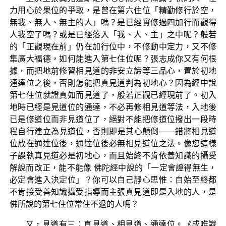
力用心於果位的爭取，是曾在第六住位「精勤修行於空，
無我、無人、無主的人」嗎？是已經實修過四加行而觀得
人我空了嗎？或是已經落入「我、人、主」之中呢？般若
的「正觀現在前」仍在加行位中，不修動中定力，又不修
集廣大福德，如何能進入第七住位呢？張志成你又有何根
據，而把地前修習相見道的非安立諦等三品心，置於初地
通達位之後，否則怎能把真見道判為初地心？因為經中說
第七住位就證真如而見道了，般若正觀已經現前了。初入
地時已經是見道位的通達，不必再修相見道等法，入地後
已是修道位而非見道位了，絕對不能把修道位撥出一段時
程自行建立為見道位，否則即是其心顛倒——錯將相見道
位放在通達位後，通達位後必無相見道位之法。像您這樣
子誤執真見道必是初地心，而且始終不肯依善知識的攝受
解說而改正，能不能像 佛陀經中說的「一定會證得無生，
必定會進入決定位」？你可以自己靜心思惟：自始至終都
不肯接受善知識攝受指導而主張真見道即是入地的人，是
佛所說的第七住位常住不退的人嗎？
又，見道有三：真見道、相見道、通達位。《成唯識