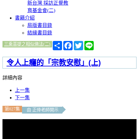
新台灣 採訪正覺教
育基金會(二)
書籍介紹
局版書目錄
結緣書目錄
分
Facebook
Twitter
Line
三乘菩提之相似佛法(二)
享
令人上癮的「宗教安慰」(上)
詳細內容
上一集
下一集
第027集
由 正倖老師開示