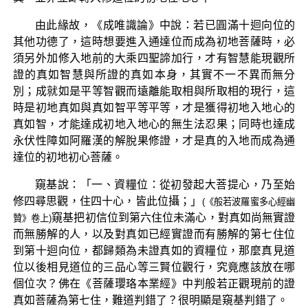
由此緣故，《成唯識論》中說：若已圓滿十迴向位的
其他功德了，這時想要進入通達位而成為初地菩薩時，必
須另外加修入地前的大乘四聖諦加行，才有智慧能現觀所
證的真如智慧與所證的真如本身，其實不一不異而無分
別；成就如是平等智觀而遠離能取相與所取相的現行，這
時是初地真如與真如智平等平等，才是獲得初地入地心的
真如智，才能達成初地入地心的無生法忍果；同時也達成
永伏性障如阿羅漢的解脫果修證，才是真的入地而成為通
達位的初地初心菩薩。
窺基說：「一、資糧位：從初發起大菩提心，乃至始
修四尋思觀，住四十心，皆此位攝；」
(《般若波羅蜜多心經幽
窺基把初信位到第六住位未滿心，對真如尚無實證
贊》卷上)
而無勝解的人，以及對真如已經實證而有勝解的第七住位
到第十迴向位，都歸類為未證真如的資糧位，那麼真見道
位以後相見道位的三品心等三賢位觀行，究竟應該放在哪
個位次？佛在《菩薩瓔珞本業經》中判般若正觀現前的證
真如菩薩為第七住，難道判錯了？很明顯是窺基判錯了。