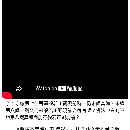
文字內容
各位菩薩：阿彌陀佛！
您現在正在收看的節目是「三乘菩提之相似佛法——
重蹈燈下黑之琅琊閣」。
張志成說：大乘的「見道」在初地。那麼初信位到第
六住位未滿心，對真如尚無實證而無勝解的人，以及對真
如已經實證而有勝解的第七住位到第十迴向位，應歸類在
哪個位次？都要歸類為未證真如的資糧位嗎？那麼真見道
位以後，相見道位的三品心等三賢位觀行，及入地前的十
六品心加行，經論都說是在入地前，您要把它歸類在哪個
位階？是二地起嗎？但二地起是修道位，不是見道位。那
麼證真如前的煖等四加行，又應放在何一地位？全都錯亂
了。亦應第七住菩薩般若正觀現前時，仍未證真如、未證
第八識，則又何來般若正觀現前之可言呢？佛法中豈有不
證第八識真如而能有般若正觀現前？
《瓔珞本業經》中 佛說，六住菩薩修學般若之時，