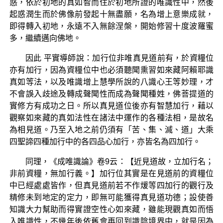
惑，依於初地的真如智而住於初地所證的唯識性中，然後
起惑潤生而於佛像前發起十無盡願，名為增上意樂成就，
即得轉入初地，永遠不入無餘涅槃，開始修習十度波羅蜜
多，繼續邁向佛地。
因此 平實導師說：加行位非唯真見道前有，於資糧位
亦有加行，因為資糧位中也必須聽聞熏習如來藏阿賴耶識
真如等法，以及唯識增上慧學所說的八識心王等妙理，才
不會誤入歧途及轉成聲聞性而成為聲聞種姓，佛菩提道的
實修方有成功之日。所以真見道位後亦有智慧加行，藉以
觀察如來藏的真如法性在諸法中運作的各種法相，是故名
為相見道。乃至入地之前仍須有「苦、集、滅、道」大乘
四聖諦四種加行中的各四品心加行，亦皆名為四加行。
同理，《成唯識論》卷9云：【近見道故，立加行名；
非前資糧，無加行義。】加行位其實是在見道前的資糧位
中已經處處皆作，但真見道前若不作煖等四加行的觀行及
精修未到地定的定力，即無可能獲得真見道功德；設使善
知識大力幫助而得實證空性心如來藏，雖能現觀真如而悟
入唯識性，不幾年後依舊會再回到識陰境界中，就是因為