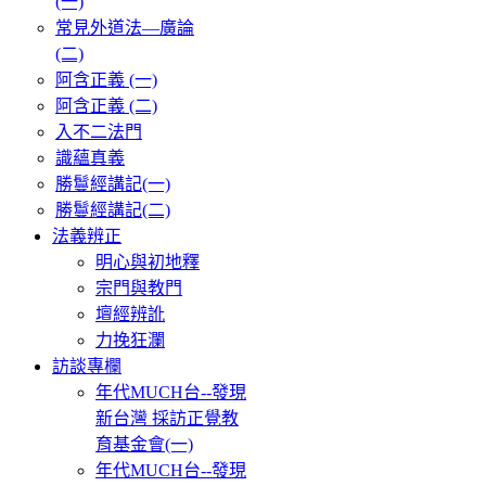
(一)
常見外道法—廣論
(二)
阿含正義 (一)
阿含正義 (二)
入不二法門
識蘊真義
勝鬘經講記(一)
勝鬘經講記(二)
法義辨正
明心與初地釋
宗門與教門
壇經辨訛
力挽狂瀾
訪談專欄
年代MUCH台--發現
新台灣 採訪正覺教
育基金會(一)
年代MUCH台--發現