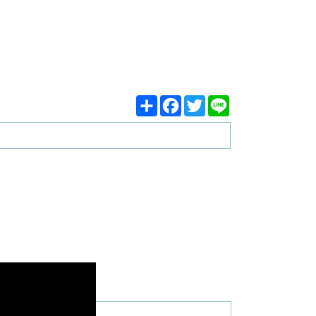
分
Facebook
Twitter
Line
享