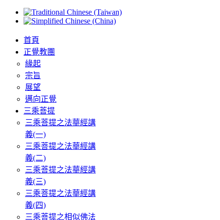
首頁
正覺教團
緣起
宗旨
展望
邁向正覺
三乘菩提
三乘菩提之法華經講
義(一)
三乘菩提之法華經講
義(二)
三乘菩提之法華經講
義(三)
三乘菩提之法華經講
義(四)
三乘菩提之相似佛法