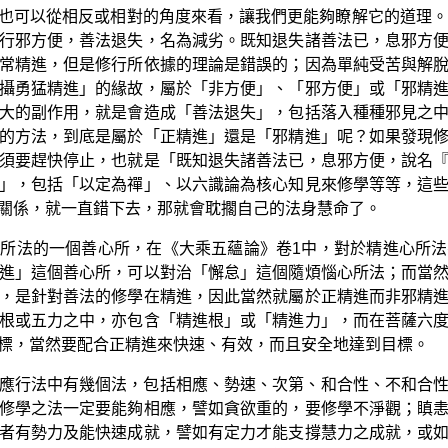
也可以從相反或相對的角度來看，讓我們更能夠瞭解它的道理。
行邪方便，善法退失，名為減劣。既知退失諸善法已，息邪方
常精進，但是修行所依據的理論是錯誤的；因為單純受苦與解
攝勇猛精進」的緣故，屬於「非方便」、「邪方便」或「邪精
大的副作用，就是會造成「善法退失」，包括落入種種邪見之
的方法，到底是屬於「正精進」還是「邪精進」呢？如果發現
須要趕快停止，也就是「既知退失諸善法已，息邪方便，說名
」，包括「以定為禪」、以六識論為核心知見來修學等等，這
關係，就一直錯下去，那就會耽擱自己的法身慧命了。
所法的一個善心所，在《大乘五蘊論》卷1中，對於精進心所
進」這個善心所，可以對治「懈怠」這個隨煩惱心所法；而當
，是針對善法的修學在精進，因此當然就屬於正精進而非邪精
根或五力之中，亦包含「精進根」或「精進力」，而在菩薩六
標，當然要配合正精進來快速、有效，而且安全地達到目標。
應行法中有幾個法，包括相應、勢速、次第、和合性、不和合
修學之法一定要能夠相應，譬如貪欲重的，要修學不淨觀；瞋
者有勢力及能快速成就，譬如有定力才能支撐慧力之成就，或