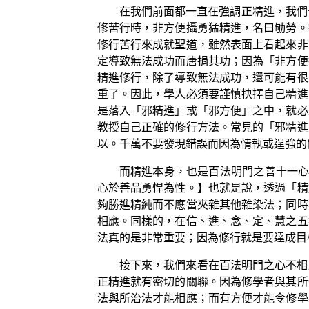
在我們前面都一直在強調正精進，我們
修苦行時，非方便攝勇猛精進，名曰劬勞。
修行苦行來成就聖道，雖然表面上看起來非
定導致無法成功而唐捐其功；因為「非方便
精進修行，除了導致無法成功，還可能有很
重了。因此，學人必須要謹慎抉擇自己精進
是落入「邪精進」或「邪方便」之中，就必
教授自己正確的修行方法。常見的「邪精進
以。千萬不要發現錯誤而因為情執或逞強的
而精進本身，也是百法明門之善十一心
心於善品勇悍為性。】也就是說，透過「精
夠勝進精純而不應當夾雜其他雜染法；同時
相應。同樣的，在信、進、念、定、慧之五
法真的是非常重要；因為修行就是要達成目
接下來，我們來看在百法明門之心不相
正精進就有密切的關聯。因為修學者與其所
法與所治法才能相應；而有方便才能令修學