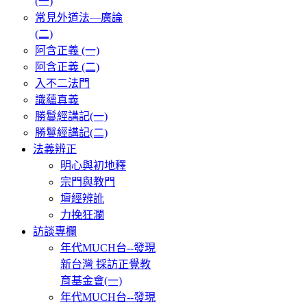
(一)
常見外道法—廣論
(二)
阿含正義 (一)
阿含正義 (二)
入不二法門
識蘊真義
勝鬘經講記(一)
勝鬘經講記(二)
法義辨正
明心與初地釋
宗門與教門
壇經辨訛
力挽狂瀾
訪談專欄
年代MUCH台--發現
新台灣 採訪正覺教
育基金會(一)
年代MUCH台--發現