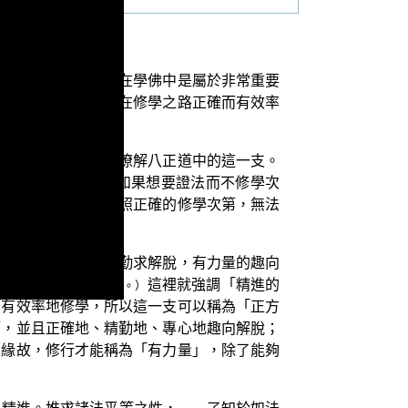
」的相關法義，這個在學佛中是屬於非常重要
說，有正方便才能夠在修學之路正確而有效率
們可以從兩個面向來瞭解八正道中的這一支。
」的意涵；因為，如果想要證法而不修學次
正方便，因為沒有依照正確的修學次第，無法
種方便，一向專精的勤求解脫，有力量的趣向
這裡就強調「精進的
輯，正智出版社，頁475。）
而有效率地修學，所以這一支可以稱為「正方
第，並且正確地、精勤地、專心地趣向解脫；
的緣故，修行才能稱為「有力量」，除了能夠