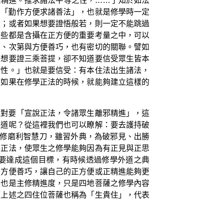
名精進。推求諸法平等之性，……了知於如法
調「勤作方便求諸善法」，也就是修學時一定
糧；或者如果想要證悟般若，則一定不能跳過
這些都是含攝在正方便的重要考量之中，可以
法、次第與方便善巧，也有密切的關聯。譬如
人想要證三乘菩提，卻不知道要信受眾生皆本
實性。」也就是要信受：有本住法出生諸法，
，如果在修學正法的時候，就能夠建立這樣的
絕對要「宣說正法，令諸眾生離邪精進」，這
薩道呢？從這裡我們也可以瞭解：要去護持破
樂修磨利智慧刀，雖習外典，為破邪見、出勝
學正法，使眾生之修學能夠因為有正見與正思
要達成這個目標，有時候透過修學外道之典
有方便善巧，讓自己的正方便或正精進能夠更
薩也是主修精進度，只是四地菩薩之修學內容
而上述之四住位菩薩也稱為「生貴住」，代表