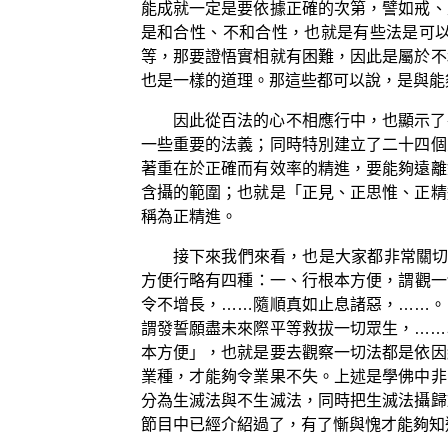
能成就一定是要依據正確的次第，譬如戒、
是和合性、不和合性，也就是有些法是可
等，那要證悟實相就有困難，因此是屬於不
也是一樣的道理。那這些都可以說，是與能
因此從百法的心不相應行中，也顯示了
一些重要的法義；同時特別建立了二十四個
著重在於正確而有效率的精進，要能夠遠離
含攝的範圍；也就是「正見、正思惟、正精
稱為正精進。
接下來我們來看，也是大家都非常關切
方便行略有四種：一、行根本方便，謂觀一
令不增長，……隨順真如止息諸惡，……。
謂發誓願盡未來際平等救拔一切眾生，……
本方便」，也就是要去觀察一切法都是依因
業種，才能夠令業果不失。上述是學佛中非
分為生滅法與不生滅法，同時把生滅法攝歸
節目中已經介紹過了，有了慚與愧才能夠知