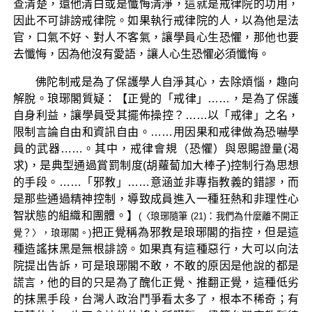
查清楚，還他清白或是懺悔清淨，這就是戒律院的功用，
因此不可誹謗戒律院。如果執行戒律院的人，以為他是法
官，口氣不好、對人不客氣，讓學員心生恐懼，那他也要
去懺悔，因為他沒有愛語，讓人心生恐懼必須懺悔。
佛陀制戒是為了保護學人自淨其心，去除煩惱，趣向
解脫。琅琊閣質疑：【正覺的「戒律」……，是為了保護
自身利益，讓學員受其擺佈操控？……以「戒律」之名，
限制言論自由和資訊自由。……用因果和戒律做為恐嚇學
員的武器……。其中，戒律會規（恐懼）與恩賜證量(渴
求)，是典型通過賞罰制度(胡蘿蔔加大棒子)控制行為思想
的手段。……「邪教」……意涵並非專指教義的錯謬，而
是那些通過精神控制，導致成員進入一種狂熱和非理性心
智狀態的組織和團體。】
(〈琅琊隨筆 (21)：我們為什麼離不開正
把正覺稱為邪教是琅琊閣的指控，但是這
覺？〉，琅琊閣。)
種造謠抹黑是無根誹謗。如果真有這種惡行，大可以向法
院提出告訴，可是琅琊閣不敢，不敢的原因是他說的都是
謊言，他的目的只是為了醜化正覺、推翻正覺，這種低劣
的抹黑手段，台灣人政治鬥爭看太多了，根本不稀奇；有