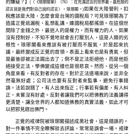
的嫌疑？】
(〈《琅琊隨筆》（76）：在充滿謊言的世界裏，最危險的
如果在大陸營利，扣
謊言就是我們對自己說的謊言〉，琅琊閣。)
稅應該是大陸，怎麼會是台灣的國稅局？可見琅琊閣為了
造謠正覺逃漏稅，亂想亂講，連國稅局都搖頭。在這個世
間除了金錢之外，最迷人的是權力，而有權力的人，如果
沒有控制好，不知不覺地就會去打壓別人，這是人類的劣
根性。琅琊閣看來應該有被打壓而不服氣，於是起來抗
議，最終變成反正覺的首領，表面上看來也是有勇氣，但
是最後卻被正法踢出去了；倒不是正法拒絕他，而是他拒
絕接受正法，學佛變成這樣也是很悲哀。然而，從另一個
角度來看，有反對者的存在，對於正法道場來說，並非全
然毫無好處；公司法也要有反對者來監事，避免行事錯
誤。法若說錯了，有人出來指正；行事若有偏差，有人糾
正，未嘗沒有好處。反對者讓我們可以把佛教的法義講得
更清楚，讓全世界的人都知道佛教的真實法義，如此才可
以把邪見趕出佛門。
正覺的戒律院被琅琊閣描述成黑社會，這是錯誤的。
對一件事情不完全瞭解就去評論，常常是誤會一場。戒律