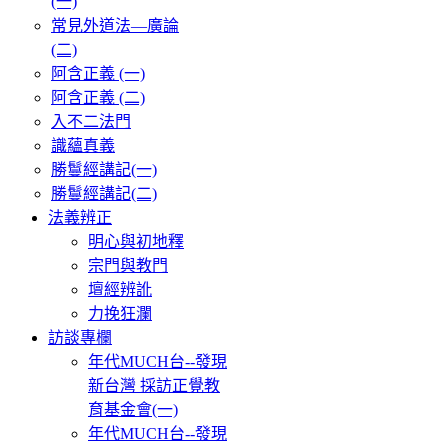
(一)
常見外道法—廣論
(二)
阿含正義 (一)
阿含正義 (二)
入不二法門
識蘊真義
勝鬘經講記(一)
勝鬘經講記(二)
法義辨正
明心與初地釋
宗門與教門
壇經辨訛
力挽狂瀾
訪談專欄
年代MUCH台--發現
新台灣 採訪正覺教
育基金會(一)
年代MUCH台--發現