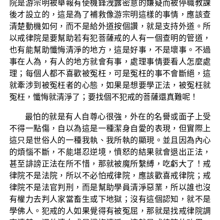
院是游宗明被舉報有使機鋒洩露密意的嫌疑而被停職教課
後才設立的，這是為了補救像游宗明這樣的事情，應該查
清楚動機如何，而不是給外道按個讚，就是支持外道。所
以戒律院是要幫助若有犯菩薩戒的人有一個查明的管道，
也有能幫助懺悔清淨的地方，這是好事，不是壞事。不過
事在人為，有人的地方就會有事，處理事情要看人怎麼處
理；每個人都不喜歡被冤枉，可是冤枉的事不會斷絕，這
就牽涉到被冤枉者的心態，如果是想要學正法，被冤枉就
冤枉，懺悔就清淨了；要找個不犯戒的菩薩還真難呢！
最怕的就是有人自尊心很強，外在的名譽或面子上受
不得一點傷，自以為這是一種潔身自愛的表現，但實際上
這只是世俗人的一種我執、我所執的顯現。並且因為內心
的煩惱不斷，不能堪忍逆境，憤怒的結果就會退出正法，
甚至誹謗正法在所不惜，那就被魔所繫縛，吃虧大了！戒
律院不是法院，所以不必怕戒律院，應該歡喜戒律院；戒
律院不是法官判刑，而是幫助學員清淨惡業，所以誰也沒
有權力去判人家當畜生或下地獄；沒有這個認知，就不是
學佛人。犯戒的人如果覺得有被冤屈，那就是找戒律院調