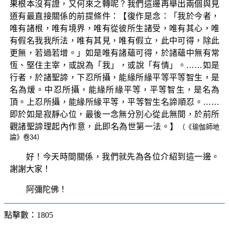
果根本沒有證，又何來之轉呢？我們這邊再舉出兩個與見
道有最直接關係的前提條件：【復作是念：「我於今者，
唯有諸根，唯有境界，唯有從彼所生諸受，唯有其心，唯
有假名我我所法，唯有其見，唯有假立，此中可得，除此
更無，若過若增。」如是唯有諸蘊可得，於諸蘊中無有常
恆、堅住主宰，或說為「我」，或說「有情」。……如是
行者，於諸聖諦，下忍所攝，能緣所緣平等平等智生，是
名為煖。中忍所攝，能緣所緣平等，平等智生，是名為
頂。上忍所攝，能緣所緣平等，平等智生名諦順忍。……
即於如是寂靜心位，最後一念無分別心從此無間，於前所
觀諸聖諦理起內作意，此即名為世第一法。】
（《瑜伽師地
論》卷34）
好！今天時間關係，我們就先為各位介紹到這一邊。
謝謝大家！
阿彌陀佛！
點擊數：1805