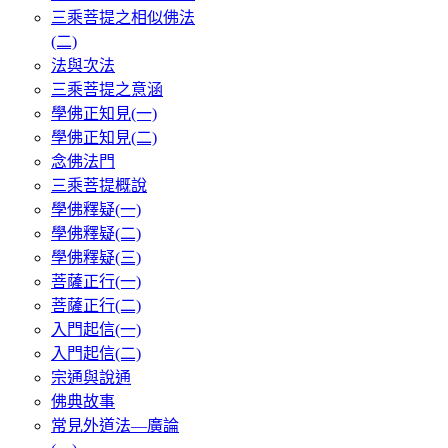
三乘菩提之相似佛法
(二)
法與次法
三乘菩提之意涵
學佛正知見(一)
學佛正知見(二)
念佛法門
三乘菩提概說
學佛釋疑(一)
學佛釋疑(二)
學佛釋疑(三)
菩薩正行(一)
菩薩正行(二)
入門起信(一)
入門起信(二)
宗通與說通
佛典故事
常見外道法—廣論