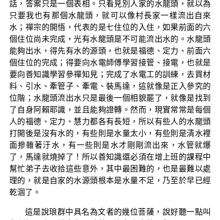
話，答案只是一個表相。只看見別人家的水龍頭，就以為
只要我也有那個水龍頭，就可以像村長家一樣流出自來
水；禪宗的開悟，代表的是七住位的入住，如果前面的六
個住位尚未完成，光有水龍頭是不可能流出水的。水龍頭
能夠出水，得先有水的源頭，也就是福德、定力、前面六
個住位的完成；得要向水電師傅學習接管、接電，也就是
要向善知識學習參禪知見；完成了水電工的訓練，去買材
料、引水、牽管子、牽電、裝馬達，這就像是正入參究的
位階；水龍頭流出水只是最後一個相貌罷了，就像是找到
了自身阿賴耶識，並且能夠證轉。然而，現實常常是每個
人的福德、定力、慧力都各有長短，所以有些人的水龍頭
打開後是沒有水的，有些則是水量太小，有些則是清水裡
面摻雜著汙水，有一些則是水才剛剛流出來，水管就爆
了，馬達就燒掉了！所以善知識還必須在增上班的課程中
幫忙弟子去收拾這些意外，其中最困難的，也是最難以處
理的，就是自家的水源頭根本是水量不足，乃至於早已經
乾涸了。
這是說琅群中具名為文者的幾位菩薩，說好聽一點叫