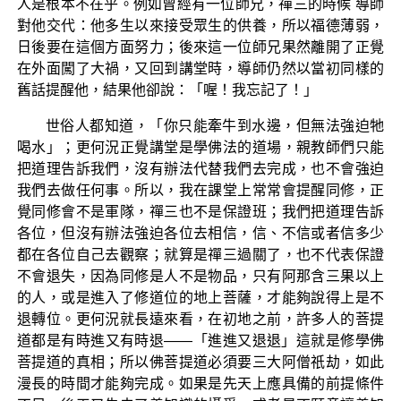
人是根本不在乎。例如曾經有一位師兄，禪三的時候 導師
對他交代：他多生以來接受眾生的供養，所以福德薄弱，
日後要在這個方面努力；後來這一位師兄果然離開了正覺
在外面闖了大禍，又回到講堂時，導師仍然以當初同樣的
舊話提醒他，結果他卻說：「喔！我忘記了！」
世俗人都知道，「你只能牽牛到水邊，但無法強迫牠
喝水」；更何況正覺講堂是學佛法的道場，親教師們只能
把道理告訴我們，沒有辦法代替我們去完成，也不會強迫
我們去做任何事。所以，我在課堂上常常會提醒同修，正
覺同修會不是軍隊，禪三也不是保證班；我們把道理告訴
各位，但沒有辦法強迫各位去相信，信、不信或者信多少
都在各位自己去觀察；就算是禪三過關了，也不代表保證
不會退失，因為同修是人不是物品，只有阿那含三果以上
的人，或是進入了修道位的地上菩薩，才能夠說得上是不
退轉位。更何況就長遠來看，在初地之前，許多人的菩提
道都是有時進又有時退——「進進又退退」這就是修學佛
菩提道的真相；所以佛菩提道必須要三大阿僧祇劫，如此
漫長的時間才能夠完成。如果是先天上應具備的前提條件