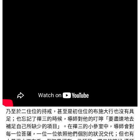
文字內容
各位螢幕前的觀眾朋友們：阿彌陀佛！
各位現在所收看的節目，是由佛教正覺同修會為各位
準備的「三乘菩提之相似佛法——重蹈燈下黑之琅琊閣」
系列。
前一集的節目中，我們說到在琅群中有一些禪三過關
的師兄們，在禪三的時候 平實導師把答案告訴他們，或者
他們自己亂猜到了，他就認為這就叫作開悟。他不相信七
住位真見道的成就必須要依於那一些前提條件的完成，他
不相信解悟與證悟有所不同，他也不相信 導師在禪三的時
候對他的叮嚀與交代。一開始真的認為自己是七住位的菩
薩，卻不去檢討自己是否具備了六住位、五住位的實證，
乃至於二住位的持戒，甚至是初住位的布施大行也沒有具
足；也忘記了禪三的時候，導師對他的叮嚀「要盡速地去
補足自己所缺少的項目」。在禪三的小參室中，導師會對
每一位菩薩，一位一位依照他們個別的狀況交代；但也有