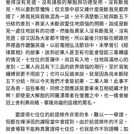
覺得沒有見道，沒有諸般的解脫與功德受用，沒有斷我
見，所以要對眾懺悔；但文章中卻又連什麼是斷我見都弄
錯了，將我見與我執混為一談，分不清楚斷三結與斷五下
分結的差別。將家人未斷欲愛住地煩惱的問題，說成是斷
見一處住地該有的功德，然後指責家人沒有斷我見、沒有
見道；卻又因為大家都不理他，所以最後只好躲在網路世
界裡面作鍵盤英雄。以前電視弘法節目中，末學曾引《經
律異相》的故事，說到初果人甚至有可能會發起三毒轉盛
的情況，七住位的菩薩中，尚且有入地、住地與滿地心的
差別，二果人尚且有下三品的欲界煩惱的現行，至於習氣
纏縛就更不用說了；也可以反過來說，就是因為尚未斷除
五下分結，所以今天我們才會是初果、二果人嘛！此事不
足為奇，這些事相，同修之間應該是要拿來互相砥礪才對
啊！即使是大解脫的阿羅漢尊者在僧團之中，也一樣會被
冠上舍利弗尚瞋、畢陵尚癡的這樣的罵名。
要證得七住位的前提條件非常的多，難以一一舉證，
但都在禪淨班的課程當中會提到。由於前提條件的不足，
就會導致不能夠真實證得七住位，也就是作不到證轉；如