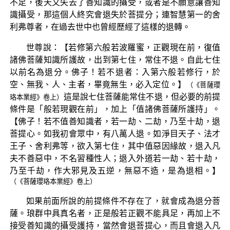
不足，後天又失去了善知識的攝受，或者是不願意讓善知
識攝受，那這個人終究會退失於菩提分；連智慧第一的舍
利弗尊者，在過去世中也曾經歷經了這樣的退轉。
世尊說：【若修第六般若波羅蜜，正觀現在前，復值
諸佛菩薩知識所護故，出到第七住，常住不退。自此七住
以前名為退分。佛子！若不退者：入第六般若修行，於
空、無我、人、主者，畢竟無生，必入定位。】
（《菩薩瓔
這是說七住菩薩能常住不退，但必要的前提
珞本業經》卷上）
條件是「般若現觀在前」，加上「值諸佛菩薩所護持」。
【佛子！若不值善知識者，若一劫、二劫，乃至十劫，退
菩提心。如我初會眾中，有八萬人退。如淨目天子、法才
王子、舍利弗等，欲入第七住，其中值惡因緣故，退入凡
夫不善惡中，不名習種性人；退入外道若一劫、若十劫，
乃至千劫，作大邪見及五逆，無惡不造，是為退相。】
（《菩薩瓔珞本業經》卷上）
如果前面所說的前提條件不存在了，就會成為退分菩
薩。琅群中具真名者，正是般若正觀不能具足，再加上不
接受善知識的攝受護持，當然會退菩提心，而且會退入凡