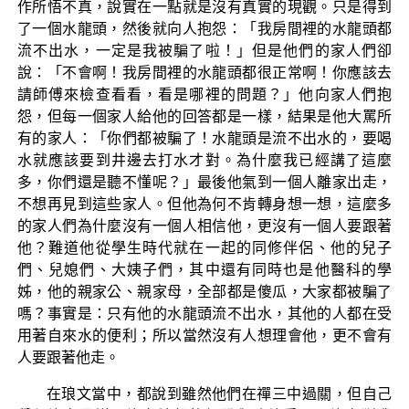
作所悟不真，說實在一點就是沒有真實的現觀。只是得到
了一個水龍頭，然後就向人抱怨：「我房間裡的水龍頭都
流不出水，一定是我被騙了啦！」但是他們的家人們卻
說：「不會啊！我房間裡的水龍頭都很正常啊！你應該去
請師傅來檢查看看，看是哪裡的問題？」他向家人們抱
怨，但每一個家人給他的回答都是一樣，結果是他大罵所
有的家人：「你們都被騙了！水龍頭是流不出水的，要喝
水就應該要到井邊去打水才對。為什麼我已經講了這麼
多，你們還是聽不懂呢？」最後他氣到一個人離家出走，
不想再見到這些家人。但他為何不肯轉身想一想，這麼多
的家人們為什麼沒有一個人相信他，更沒有一個人要跟著
他？難道他從學生時代就在一起的同修伴侶、他的兒子
們、兒媳們、大姨子們，其中還有同時也是他醫科的學
姊，他的親家公、親家母，全部都是傻瓜，大家都被騙了
嗎？事實是：只有他的水龍頭流不出水，其他的人都在受
用著自來水的便利；所以當然沒有人想理會他，更不會有
人要跟著他走。
在琅文當中，都說到雖然他們在禪三中過關，但自己