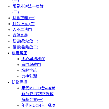
(一)
常見外道法—廣論
(二)
阿含正義 (一)
阿含正義 (二)
入不二法門
識蘊真義
勝鬘經講記(一)
勝鬘經講記(二)
法義辨正
明心與初地釋
宗門與教門
壇經辨訛
力挽狂瀾
訪談專欄
年代MUCH台--發現
新台灣 採訪正覺教
育基金會(一)
年代MUCH台--發現