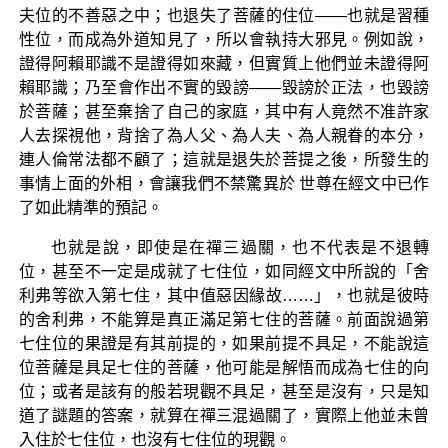
夫位的不善惡之中；也退失了菩薩的住位——也就是習種
性位，而成為外道知見了，所以會執持大邪見。例如說，
證得阿賴耶識不是證得如來藏，但實質上他們並未證得阿
賴耶識；乃至會作出不實的毀謗——毀謗於正法，也毀謗
於菩薩；甚至棄捨了自己的家庭，其中有人竟然不准許家
人去探視他，背捨了為人父、為人夫、為人親眷的本分，
連人倫常法都不顧了；這就是退失於菩提之後，所發生的
事情上面的外相，會讓我們不禁驚異於 世尊在經文中已作
了如此精準的預記。
也就是說，即使是在禪三過關，也不代表是不退轉
位，甚至不一定是成就了七住位，如同經文中所說的「舍
利弗等欲入第七住，其中值惡因緣故……」，也就是彼時
的舍利弗，不能算是真正滿足第七住的菩薩。前面說過第
七住位的果證是有其前提的，如果前提不具足，不能說這
位菩薩是具足七住的菩薩，他可能是解悟而成為七住的向
位；或者是該有的般若現觀不具足，甚至是沒有，只是知
道了謎題的答案，就算在禪三混過關了，實際上他並未曾
入住於七住位，也沒有七住位的現觀。