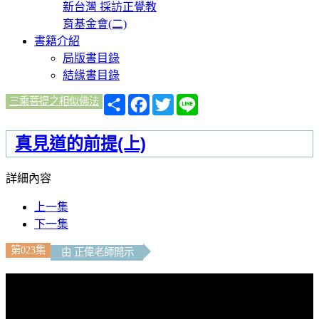
新台灣 採訪正覺教
育基金會(二)
書籍介紹
局版書目錄
結緣書目錄
分
Facebook
Twitter
Line
三乘菩提之相似佛法
享
真見道的前提(上)
詳細內容
上一集
下一集
第023集
由 正偉老師開示