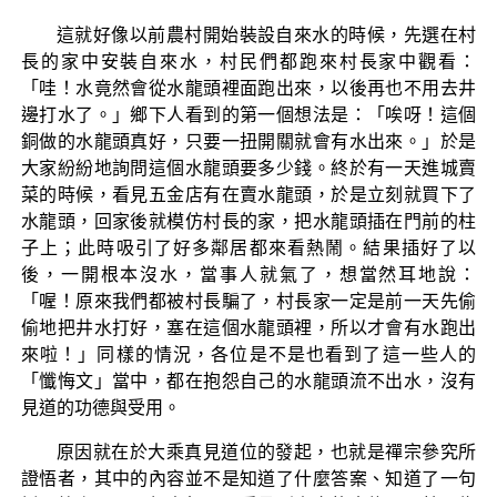
這就好像以前農村開始裝設自來水的時候，先選在村
長的家中安裝自來水，村民們都跑來村長家中觀看：
「哇！水竟然會從水龍頭裡面跑出來，以後再也不用去井
邊打水了。」鄉下人看到的第一個想法是：「唉呀！這個
銅做的水龍頭真好，只要一扭開關就會有水出來。」於是
大家紛紛地詢問這個水龍頭要多少錢。終於有一天進城賣
菜的時候，看見五金店有在賣水龍頭，於是立刻就買下了
水龍頭，回家後就模仿村長的家，把水龍頭插在門前的柱
子上；此時吸引了好多鄰居都來看熱鬧。結果插好了以
後，一開根本沒水，當事人就氣了，想當然耳地說：
「喔！原來我們都被村長騙了，村長家一定是前一天先偷
偷地把井水打好，塞在這個水龍頭裡，所以才會有水跑出
來啦！」同樣的情況，各位是不是也看到了這一些人的
「懺悔文」當中，都在抱怨自己的水龍頭流不出水，沒有
見道的功德與受用。
原因就在於大乘真見道位的發起，也就是禪宗參究所
證悟者，其中的內容並不是知道了什麼答案、知道了一句