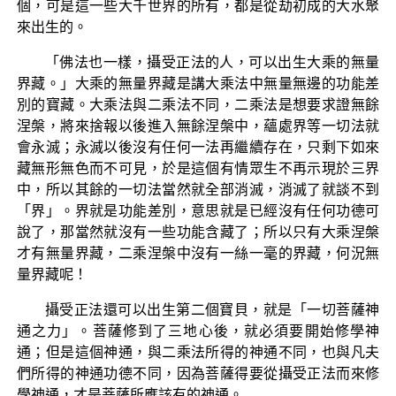
個，可是這一些大千世界的所有，都是從劫初成的大水聚
來出生的。
「佛法也一樣，攝受正法的人，可以出生大乘的無量
界藏。」大乘的無量界藏是講大乘法中無量無邊的功能差
別的寶藏。大乘法與二乘法不同，二乘法是想要求證無餘
涅槃，將來捨報以後進入無餘涅槃中，蘊處界等一切法就
會永滅；永滅以後沒有任何一法再繼續存在，只剩下如來
藏無形無色而不可見，於是這個有情眾生不再示現於三界
中，所以其餘的一切法當然就全部消滅，消滅了就談不到
「界」。界就是功能差別，意思就是已經沒有任何功德可
說了，那當然就沒有一些功能含藏了；所以只有大乘涅槃
才有無量界藏，二乘涅槃中沒有一絲一毫的界藏，何況無
量界藏呢！
攝受正法還可以出生第二個寶貝，就是「一切菩薩神
通之力」。菩薩修到了三地心後，就必須要開始修學神
通；但是這個神通，與二乘法所得的神通不同，也與凡夫
們所得的神通功德不同，因為菩薩得要從攝受正法而來修
學神通，才是菩薩所應該有的神通。