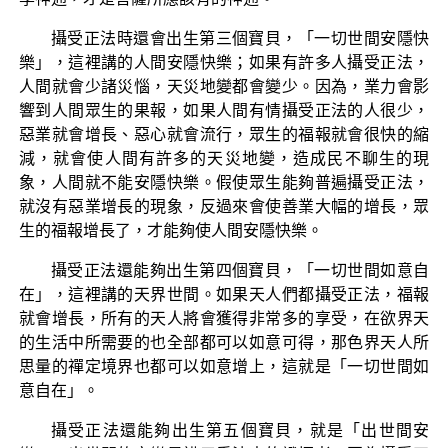
攝受正法時還會出生第三個寶貝，「一切世間安隱快
樂」，這裡講的人間安隱快樂；如果有許多人攝受正法，
人間就會少諸災惱，天災地變都會變少。因為，業力會影
響到人間眾生的果報，如果人間有情攝受正法的人很少，
惡業就會增長、惡心就會流行，眾生的福報就會很快的縮
減，就會使人間有許多的天災地變，造成民不聊生的現
象，人間就不能安隱快樂。假使眾生能夠普遍攝受正法，
就沒有惡業增長的現象，反過來會使善業大幅的增長，眾
生的福報增長了，才能夠使人間安隱快樂。
攝受正法還能夠出生第四個寶貝，「一切世間如意自
在」，這裡講的天界世間。如果天人們都攝受正法，福報
就會增長，所有的天人將會獲得非常多的享受，在欲界天
的生活中所需要的也全部都可以如意可得，那色界天人所
思量的禪定境界也都可以如意增上，這就是「一切世間如
意自在」。
攝受正法還能夠出生第五個寶貝，就是「出世間安