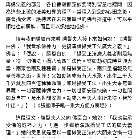
再講法義的部分，各位菩薩都應該要特別留意地聽聞，因
為這些正確的法義知見的種子，當種入到您的心田之後，
將會攝受您、護持您在未來無量世的佛菩提道中，可以平
順地往前邁進，而且可以迅速地成佛。
接著我們繼續再來看 勝鬘夫人接下來如何說：【勝鬘
白佛：「我當承佛神力，更復演說攝受正法廣大之義。」
佛言：「便說。」勝鬘白佛：「攝受正法廣大義者則是無
量，得一切佛法，攝八萬四千法門。譬如劫初成時普興大
雲，雨眾色雨及種種寶；如是攝受正法，雨無量福報及無
量善根之雨。世尊！又如劫初成時有大水聚，出生三千大
千界藏及四百億種種類洲；如是攝受正法，出生大乘無量
界藏、一切菩薩神通之力，一切世間安隱快樂，一切世間
如意自在，及出世間安樂。劫成乃至天人本所未得，皆於
中出。」】（《勝鬘師子吼一乘大方便方廣經》）
這段經文，勝鬘夫人又向 佛稟白，她說：「我應當承
受佛的威神之力，再進一步繼續演說攝受正法的廣大義
理。」她的意思就是要以一個攝受正法的大願來含攝一切