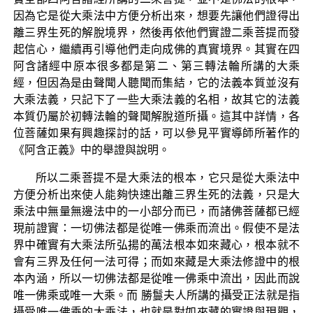
因為它是從大乘法中方便分析出來，想要先讓他們證得出
離三界生死的解脫境界，然後再依他們實證二乘菩提而發
起信心，繼續再引導他們走向成佛的真實境界。其實在四
阿含諸經中原本很多都是第二、第三轉法輪所講的大乘
經，但因為是由聲聞人聽聞而集結，它的法義本質並沒有
大乘法義，只記下了一些大乘法義的名相，故其它的法義
本質仍屬於初轉法輪的聲聞解脫道所攝。這其中詳情，各
位菩薩如果有興趣探討的話，可以參見平實導師所著作的
《阿含正義》中的舉證與說明。
所以二乘菩提不是大乘法的根本，它只是從大乘法中
方便分析出來使人能夠快速出離三界生死的法義，只是大
乘法中無量無邊法中的一小部分而已，而諸佛菩薩都已經
現前證實：一切佛法都是從唯一佛乘而流出。假使不是法
界中確實有大乘法所弘揚的萬法根本如來藏心，根本就不
會有三界及任何一法可得；而如來藏是大乘法修證中的根
本內涵，所以一切佛法都是從唯一佛乘中流出，因此而說
唯一佛乘或唯一大乘。而 勝鬘夫人所講的攝受正法就是指
攝受唯一佛乘的大乘法，也就是對如來藏的實證與現觀，