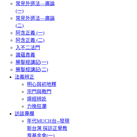
常見外道法—廣論
(一)
常見外道法—廣論
(二)
阿含正義 (一)
阿含正義 (二)
入不二法門
識蘊真義
勝鬘經講記(一)
勝鬘經講記(二)
法義辨正
明心與初地釋
宗門與教門
壇經辨訛
力挽狂瀾
訪談專欄
年代MUCH台--發現
新台灣 採訪正覺教
育基金會(一)