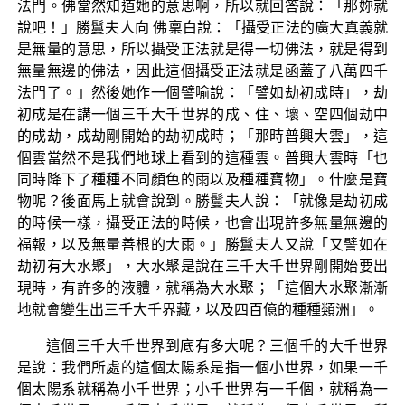
法門。佛當然知道她的意思啊，所以就回答說：「那妳就
說吧！」勝鬘夫人向 佛稟白說：「攝受正法的廣大真義就
是無量的意思，所以攝受正法就是得一切佛法，就是得到
無量無邊的佛法，因此這個攝受正法就是函蓋了八萬四千
法門了。」然後她作一個譬喻說：「譬如劫初成時」，劫
初成是在講一個三千大千世界的成、住、壞、空四個劫中
的成劫，成劫剛開始的劫初成時；「那時普興大雲」，這
個雲當然不是我們地球上看到的這種雲。普興大雲時「也
同時降下了種種不同顏色的雨以及種種寶物」。什麼是寶
物呢？後面馬上就會說到。勝鬘夫人說：「就像是劫初成
的時候一樣，攝受正法的時候，也會出現許多無量無邊的
福報，以及無量善根的大雨。」勝鬘夫人又說「又譬如在
劫初有大水聚」，大水聚是說在三千大千世界剛開始要出
現時，有許多的液體，就稱為大水聚；「這個大水聚漸漸
地就會變生出三千大千界藏，以及四百億的種種類洲」。
這個三千大千世界到底有多大呢？三個千的大千世界
是說：我們所處的這個太陽系是指一個小世界，如果一千
個太陽系就稱為小千世界；小千世界有一千個，就稱為一