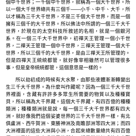
個中千世界；一千個中千世界，就稱為一個大千世界。所
以一個大千世界總共有三個千——小千、中千、大千，所
以才稱為三千大千世界，不是三千個大千世界，而是一個
擁有三個千的大千世界。所以佛法中所謂的一個三千大千
世界，於現在的太空科技所敘述的名相，就是一個銀河
系。在一個三千大千世界中，初禪天王管理一個小千世
界，二禪天王管理一個中千世界，三禪天王管理一個大千
世界，所以三個千的大千世界，是由三禪天王所管理的。
但是四禪天王統統都管，就好像宰相雖然可以管理很多
事，但是皇帝統統都管，這個意思是一樣的。
所以劫初成的時候有大水聚，由那些液體漸漸轉變出
生三千大千世界。為什麼叫作藏呢？因為一個三千大千世
界裡面，含藏有許許多多眾生所需要的物質以及種種寶
貝，所以稱為大千界藏。這個大千界藏，有四百億的種種
類洲；種種類洲就是說，每一個三千大千世界都有四大
洲，就好像我們這個娑婆世界的三千大千世界一樣，有北
俱盧洲、西牛賀洲、東勝神洲及南贍部洲等四大洲；而四
大洲裡面的這些大洲與小洲，合起來總數量總共有四百億