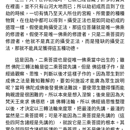
在裡面，並不只有山河大地而已；所以劫初成而且到了住
劫的時候，一切有情乃至天人所住的宮殿、所需要的種種
物質，在住劫中都可以得到。攝受正法也是如同劫初成的
道理一樣，假使能夠攝受正法，那這位菩薩就是唯一佛乘
的修證者。假使不是唯一佛乘的修證者，只是二乘菩提的
修證者，他就不是真正的攝受正法，而是殘缺的攝受正
法，那就不能具足獲得這五種功德。
這是因為，二乘菩提也是從唯一佛乘當中出生的；雖
然 佛陀三轉法輪是從二乘菩提先講，但是 佛這樣子作，是
經過觀察、思惟、判斷以後才這樣子作的。因為眾生對於
成佛之法是難知難解的，要如何施設才能廣為眾生說明
呢？當時 佛陀成佛後發覺佛法難說，要使眾生聽得懂而能
夠親證是很困難的，所以本來是想入涅槃；後來是因為大
梵天王來求 佛慈悲，請 佛轉法輪，所以 佛經過思惟整理
以後，才決定以三轉法輪來度眾，把最淺的先講，最淺的
當然是二乘菩提啊；可是不能因為二乘菩提是先講的（這
些四阿含諸經是先講的），就說它是三乘菩提的根本。其
實全部四阿含諸經所講的二乘菩提，並不是佛法的根本，