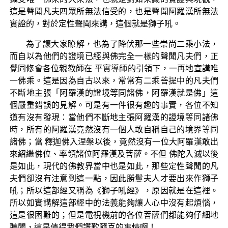
這是聲聞凡夫四眾所無法信受的，也是聲聞阿羅漢所無法
實證的，對於定性聲聞來講，這個就是獅子吼。
為了讓大家瞭解，也為了降伏那一些崇尚二乘小法，
而自以為他們的證境已經與佛完全一樣的聲聞凡夫們，正
覺同修會各位親教師在 平實導師的引領下，一再地宣講唯
一佛乘。這是因為自古以來，常常有二乘菩提中的凡夫們
不斷地主張「阿羅漢的證境等同諸佛，阿羅漢就是佛」這
個嚴重錯誤的見解。可是有一件很有趣的事實，各位不知
道有沒有發現：當他們不斷地主張阿羅漢的證境等同諸佛
時，所有的阿羅漢竟然沒有一個人敢自稱自己的境界等同
諸佛；當 釋迦佛入涅槃以後，竟然沒有一位大阿羅漢敢出
來紹繼佛位、率領諸位阿羅漢及菩薩。不但 佛陀入滅以後
是如此，現代的佛教界當中也是如此，那些定性聲聞的凡
夫們卻沒有注意到這一點，因此勝鬘夫人才要出來作獅子
吼；所以這部經又稱為《獅子吼經》，原因就是在這裡。
所以如實講解這部經中的法義能夠讓人心中沒有起煩惱，
這是很困難的；但是電視機前的各位菩薩們都能夠仔細地
聽聞，這是值得我們讚歎隨喜的事情啊！