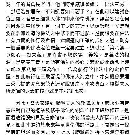
幾十年的耆舊長老們，他們時常感嘆著說：「佛法三藏十
二部經浩如煙海，不知道要如何著手？」在此可以建議各
位菩薩，若您已經進入佛門中來修學佛法，無論您是在何
宗何派之中修學，有一個重要的方針可以建議您，就是想
要在浩如煙海的佛法之中修學而不迷航，進而想要在佛法
中有真實的修行及證悟，繼續邁向正確的成佛之道，則有
一個重要的佛法定位羅盤一定要建立，這就是「第八識—
真如心—如來藏」是真實不壞的第一義諦，是萬法的根
源，是究竟了義，是所有佛法的核心；若能於此觀念上建
立起以第八識正理為依止，作為航行於佛法中的定位羅
盤，如此航行在三乘菩提的佛法大海之中，才有機會通達
三乘菩提的究竟果徳直達解脫彼岸。本次專章，勝鬘夫人
所要講的要義的核心就是在強調此處。
因此，當大家聽到 勝鬘夫人的教誨以後，應該要有智
慧來對自己的道業及修學佛法的觀念作出正確地修正，進
而遠離錯誤知見及盲修瞎練，改依 勝鬘夫人所開示的正知
見，如此才能夠於未來無量世學佛的道路上，開闢出一條
學佛的坦途而沒有遮障。所以《勝鬘經》接下來還會繼續