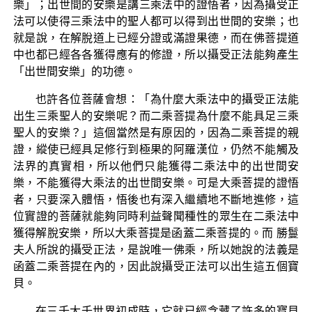
樂」；出世間的安樂是講三乘法中的證悟者，因為攝受正
法可以使得三乘法中的聖人都可以得到出世間的安樂；也
就是說，在解脫道上已經分證或滿證果德，而在佛菩提道
中也都已經各各獲得應有的修證，所以攝受正法能夠產生
「出世間安樂」的功德。
也許各位菩薩會想：「為什麼大乘法中的攝受正法能
出生三乘聖人的安樂呢？而二乘菩提為什麼不能具足三乘
聖人的安樂？」這個當然是有原因的，因為二乘菩提的親
證，縱使已經具足修行到極果的阿羅漢位，仍然不能觸及
法界的真實相，所以他們只能獲得二乘法中的出世間安
樂，不能獲得大乘法的出世間安樂。可是大乘菩提的證悟
者，只要深入體悟，悟後也有深入繼續地不斷地進修，這
位實證的菩薩就能夠同時利益聲聞種性的眾生在二乘法中
獲得解脫安樂，所以大乘菩提是函蓋二乘菩提的。而 勝鬘
夫人所說的攝受正法，是說唯一佛乘，所以她說的法義是
函蓋二乘菩提在內的，因此說攝受正法可以出生這五個寶
貝。
在三千大千世界初成時，它就已經含藏了許多的寶貝