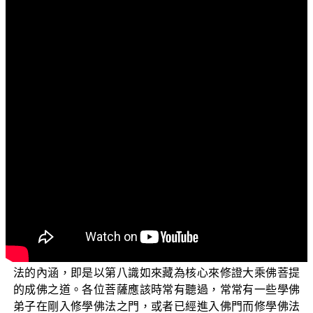
文字內容
各位菩薩：阿彌陀佛！
歡迎各位菩薩繼續收看「三乘菩提之勝鬘經講記」，
本節目是依據 平實導師所著作的《勝鬘經講記》這部書的
導讀。在前幾次的節目中，我們探討到勝鬘夫人如何將所
發的十大願歸結成三大願的部分，又將三大願歸結成一個
大願的部分，本集將繼續探討這一個攝受正法大願的部
分。
各位菩薩可以從本次專題的節目中發現，勝鬘夫人是
以一佛乘的大乘佛菩提道為中心，將欲成就佛道所發的十
大願匯歸成三大願，又將這三大願統攝以「攝受正法」成
為最究竟的一個大願。而這個所謂的「攝受正法」這個正
法的內涵，即是以第八識如來藏為核心來修證大乘佛菩提
的成佛之道。各位菩薩應該時常有聽過，常常有一些學佛
弟子在剛入修學佛法之門，或者已經進入佛門而修學佛法