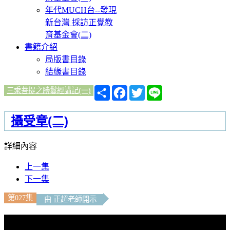
年代MUCH台--發現
新台灣 採訪正覺教
育基金會(二)
書籍介紹
局版書目錄
結緣書目錄
分
Facebook
Twitter
Line
三乘菩提之勝鬘經講記(一)
享
攝受章(二)
詳細內容
上一集
下一集
第027集
由 正超老師開示