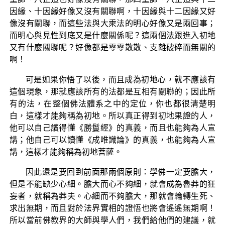
因緣、十因緣好像又沒有關聯啊，十因緣與十二因緣又好
像沒有關聯，而這些法與大乘法的明心好像又是兩回事；
而明心與見性到底又是什麼關係呢？這兩個法跟進入初地
又有什麼關聯呢？好像都是零零散散、支離破碎而無關的
啊！
可是如果你悟了以後，而且成為初地心，就不應該有
這個現象，那就應該所有的法都是互相有關聯的；因此所
有的法，在整個佛法體系之中的定位，你也都很清楚明
白，這樣才能夠稱為初地。所以真正得到初地果證的人，
他可以自己讀得懂《勝鬘經》的真義，而且也能夠為人宣
講；他自己可以讀懂《成唯識論》的真義，也能夠為人宣
講，這樣才能夠稱為初地菩薩。
因此還是要回到前面那兩個原則：學佛一定要膽大，
但是不能缺少心細。膽大而心不夠細，就會成為魯莽的狂
妄者，就稱為莽夫。心細而不夠膽大，那就會輪轉生死、
求出無期，而且對於法界實相的證悟也將會遙遙無期啊！
所以當前佛教界的大師與學人們，我們給他們的建議，就