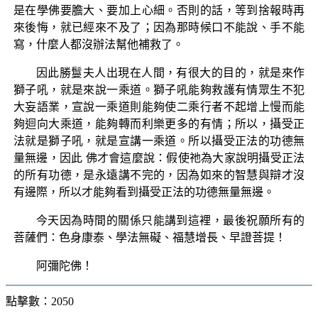
是在學佛要膽大、要加上心細。否則的話，等到捨報時再
來後悔，就已經來不及了；因為那時候口不能說、手不能
寫，什麼人都沒辦法幫他補救了。
因此勝鬘夫人出現在人間，有很大的目的，就是來作
獅子吼，就是來說一乘道。獅子吼能夠救護有情眾生不犯
大妄語業，宣說一乘道則能夠使二乘行者不起增上慢而能
夠迴向大乘道，能夠轉而利樂更多的有情；所以，攝受正
法就是獅子吼，就是宣講一乘道。所以攝受正法的功德無
量無邊，因此 佛才會這麼說：假使祂為大家說明攝受正法
的所有功德，是永遠講不完的，因為如來的智慧與辯才沒
有邊際，所以才能夠看到攝受正法的功德無量無邊。
今天因為時間的關係只能講到這裡，最後祝願所有的
菩薩們：色身康泰、學法無礙、福慧增長、早證菩提！
阿彌陀佛！
點擊數：2050