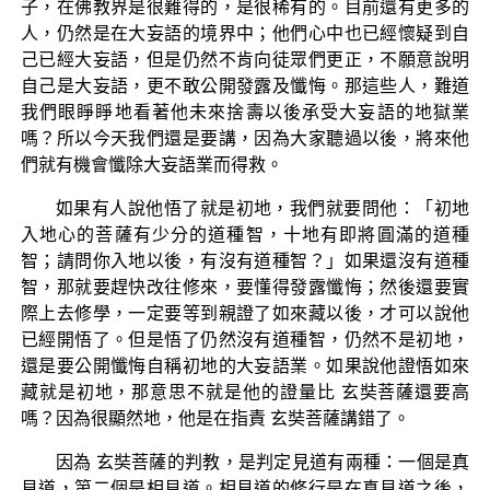
子，在佛教界是很難得的，是很稀有的。目前還有更多的
人，仍然是在大妄語的境界中；他們心中也已經懷疑到自
己已經大妄語，但是仍然不肯向徒眾們更正，不願意說明
自己是大妄語，更不敢公開發露及懺悔。那這些人，難道
我們眼睜睜地看著他未來捨壽以後承受大妄語的地獄業
嗎？所以今天我們還是要講，因為大家聽過以後，將來他
們就有機會懺除大妄語業而得救。
如果有人說他悟了就是初地，我們就要問他：「初地
入地心的菩薩有少分的道種智，十地有即將圓滿的道種
智；請問你入地以後，有沒有道種智？」如果還沒有道種
智，那就要趕快改往修來，要懂得發露懺悔；然後還要實
際上去修學，一定要等到親證了如來藏以後，才可以說他
已經開悟了。但是悟了仍然沒有道種智，仍然不是初地，
還是要公開懺悔自稱初地的大妄語業。如果說他證悟如來
藏就是初地，那意思不就是他的證量比 玄奘菩薩還要高
嗎？因為很顯然地，他是在指責 玄奘菩薩講錯了。
因為 玄奘菩薩的判教，是判定見道有兩種：一個是真
見道，第二個是相見道。相見道的修行是在真見道之後，