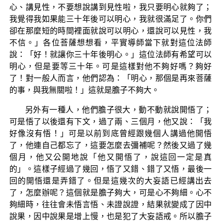
心、講見性，不要想說講到見性啦，我只要明心就夠了；
我覺得我如果能三十年後可以明心，我就很滿足了。你們
卻在那麼短的時間裡面就說可以明心，還說可以見性，我
不信。」各位菩薩想想看，平實導師當下就對這位法師
說：「好！就讓你三十年後明心。」這位法師有希望可以
明心，但是要等三十年。可是這樣對他不夠好嗎？夠好
了！對一般人而言，他們認為：「明心，那個是再來菩薩
的事，與我無關啦！」這就是膽子不夠大。
另外有一種人，他們膽子很大，動不動就說開悟了；
可是悟了以後還有下文，過了兩、三個月，他又說：「我
好像沒有悟！」可是以前到底曾經跟幾個人講過他開悟
了，他連自己都忘了，這要怎麼去彌補呢？然後又過了幾
個月，他又公開地說「他又開悟了，說這回一定是真
的」。這樣子經過了幾回，悟了又錯、錯了又悟，最後一
回的開悟還是弄錯了。但是這幾次的大妄語已經講出去
了，怎麼辦呢？這個就是膽子夠大，可是心不夠細。心不
夠細時，往往會未悟言悟、未證說證，結果就變成了因中
說果，因中說果是增上慢，也是犯了大妄語戒。所以膽子