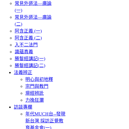
常見外道法—廣論
(一)
常見外道法—廣論
(二)
阿含正義 (一)
阿含正義 (二)
入不二法門
識蘊真義
勝鬘經講記(一)
勝鬘經講記(二)
法義辨正
明心與初地釋
宗門與教門
壇經辨訛
力挽狂瀾
訪談專欄
年代MUCH台--發現
新台灣 採訪正覺教
育基金會(一)