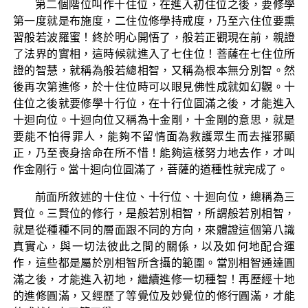
第二個階位叫作十住位，在進入初住位之後，要修學
第一度就是布施度，二住位修學持戒度，乃至六住位要熏
習般若波羅蜜！終於明心開悟了，般若正觀現在前，親證
了法界的實相，這時候就進入了七住位！菩薩在七住位所
證的智慧，就稱為般若總相智，又稱為根本無分別智。然
後再次第進修，於十住位時可以眼見佛性成就如幻觀。十
住位之後就要修學十行位，在十行位圓滿之後，才能進入
十迴向位。十迴向位又稱為十金剛，十金剛的意思，就是
要能不怕得罪人，能夠不留情面為救護眾生而去摧邪顯
正，乃至喪身捨命在所不惜！能夠這樣努力地去作，才叫
作金剛行。當十迴向位圓滿了，菩薩的道種性就完成了。
前面所敘述的十住位、十行位、十迴向位，總稱為三
賢位。三賢位的修行，是般若別相智，所謂般若別相智，
就是從種種不同的層面跟不同的方向，來體證這個第八識
真實心，與一切法彼此之間的關係，以及如何地配合運
作，這些都是屬於別相智所含攝的範圍。當別相智通達圓
滿之後，才能進入初地，繼續進修一切種智！再歷經十地
的進修圓滿，又經歷了等覺位及妙覺位的修行圓滿，才能