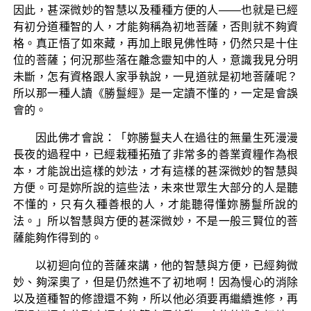
因此，甚深微妙的智慧以及種種方便的人——也就是已經
有初分道種智的人，才能夠稱為初地菩薩，否則就不夠資
格。真正悟了如來藏，再加上眼見佛性時，仍然只是十住
位的菩薩；何況那些落在離念靈知中的人，意識我見分明
未斷，怎有資格跟人家爭執說，一見道就是初地菩薩呢？
所以那一種人讀《勝鬘經》是一定讀不懂的，一定是會誤
會的。
因此佛才會說：「妳勝鬘夫人在過往的無量生死漫漫
長夜的過程中，已經栽種拓殖了非常多的善業資糧作為根
本，才能說出這樣的妙法，才有這樣的甚深微妙的智慧與
方便。可是妳所說的這些法，未來世眾生大部分的人是聽
不懂的，只有久種善根的人，才能聽得懂妳勝鬘所說的
法。」所以智慧與方便的甚深微妙，不是一般三賢位的菩
薩能夠作得到的。
以初迴向位的菩薩來講，他的智慧與方便，已經夠微
妙、夠深奧了，但是仍然進不了初地啊！因為慢心的消除
以及道種智的修證還不夠，所以他必須要再繼續進修，再