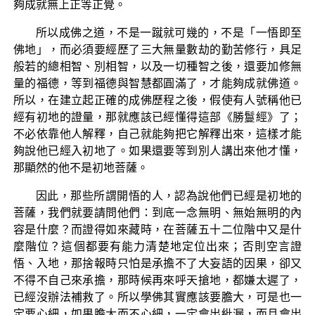
夠成就無上正等正覺。
所以成佛之道，不是一蹴就可幾的，不是「一悟即至
佛地」，而必須要經歷了三大無量數劫的勤苦修行，具足
般若的總相智、別相智，以及一切種智之後，還要加修無
量的福德，等到福德與智慧都圓滿了，才能夠成就佛道。
所以，在建立起正確的成佛歷程之後，假使有人號稱他已
經有初地的證量，那就應該已經懂得這部《勝鬘經》了；
不必依靠他人解釋，自己就能夠把它解釋出來，這樣才能
夠說他已經入初地了。如果還要等到別人講出來他才懂，
那顯然的他不是初地菩薩。
因此，那些所謂開悟的人，認為說他們已經是初地的
菩薩，我們就要請問他們：到底一念無明、無始無明的內
容是什麼？而證得如來藏時，在菩薩五十二位階中又是什
麼階位？這個都要有能力清楚地定位出來；否則空言證
悟、入地，那捨報時只怕是承擔不了大妄語的因果，卻又
不得不自己來承擔，那時候再來呼天搶地，都嫌太遲了，
已經沒辦法補救了。所以學佛其實應該要膽大，可是也一
定要心細，如果膽大而不心細，一定會出紕漏，而且會出