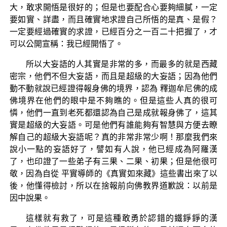
大，敢求開悟是很好的；但是也要配合心要夠細膩，一定
要如實、詳盡，而且確實地求證自己所悟的是真、是假？
一定要經過確實的求證，已經百分之一百二十把握了，才
可以公開宣稱：我已經開悟了。
所以大妄語的人其實是非常的多，而最多的就是西藏
密宗，他們不但大妄語，而且是超級的大妄語；因為他們
動不動就說已經證得報身佛的境界，認為 釋迦牟尼佛的成
佛境界在他們的眼中是不夠瞧的。但是這些人真的很可
憐，他們一直到老死都還認為自己是成就報身佛了，這其
實是超級的大妄語。可是他們有誰能夠有智慧與方便去瞭
解自己的超級大妄語呢？真的非常非常少啊！那麼我們來
說小一點的妄語好了，譬如有人說，他已經成為阿羅漢
了，也印證了一些弟子有三果、二果、初果；但是他很可
敬，因為自從 平實導師的《真實如來藏》這些書出來了以
後，他懂得檢討，所以在捨報前向佛教界道歉說：以前是
因中說果。
這樣就有救了，可是這種敢勇於認錯的鐵錚錚的漢