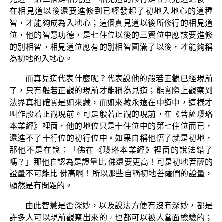
在相見道以後還要進修到已經發起了初地入地心的道種
智，才能夠成為入地心；這個真見道以後所修行的相見道
位，他的智慧功德，是七住位以後的三賢位中應該要進修
的別相智，相見道位應有的別相智圓滿了以後，才能夠稱
為初地的入地心。
而真見道代表什麼呢？代表說他的般若正觀已經現前
了，只有般若正觀的現前才能稱為見道；能實際上觀察到
法界真相確實是如來藏，而如來藏永遠在中道中，這樣才
叫作般若正觀現前。可是般若正觀的現前，在《菩薩瓔珞
本業經》裡面，他的地位只是十住位中的第七住位而已，
還進不了十行位的初行位中。如果自稱他悟了就是初地，
那他不是在說：「佛在《瓔珞本業經》裡面的說法錯了
嗎？」那他自認為是證量比 佛還要更高！可是初地菩薩的
證量不可能比 佛高啊！所以那些自稱初地菩薩們的證量，
顯然是有問題的。
由此智慧是否深妙，以及說法方便有沒有深妙，都是
許多人可以現前觀察出來的，也都可以被人當面檢驗的；