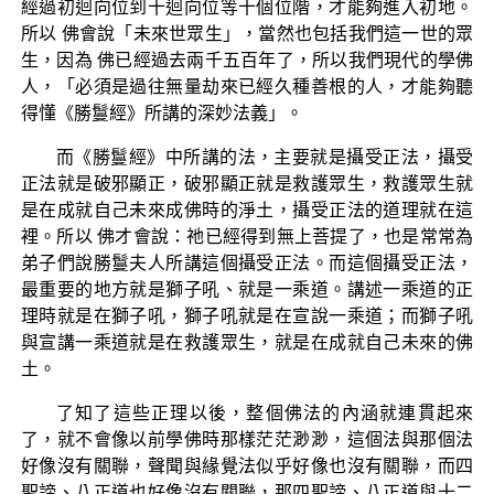
經過初迴向位到十迴向位等十個位階，才能夠進入初地。
所以 佛會說「未來世眾生」，當然也包括我們這一世的眾
生，因為 佛已經過去兩千五百年了，所以我們現代的學佛
人，「必須是過往無量劫來已經久種善根的人，才能夠聽
得懂《勝鬘經》所講的深妙法義」。
而《勝鬘經》中所講的法，主要就是攝受正法，攝受
正法就是破邪顯正，破邪顯正就是救護眾生，救護眾生就
是在成就自己未來成佛時的淨土，攝受正法的道理就在這
裡。所以 佛才會說：祂已經得到無上菩提了，也是常常為
弟子們說勝鬘夫人所講這個攝受正法。而這個攝受正法，
最重要的地方就是獅子吼、就是一乘道。講述一乘道的正
理時就是在獅子吼，獅子吼就是在宣說一乘道；而獅子吼
與宣講一乘道就是在救護眾生，就是在成就自己未來的佛
土。
了知了這些正理以後，整個佛法的內涵就連貫起來
了，就不會像以前學佛時那樣茫茫渺渺，這個法與那個法
好像沒有關聯，聲聞與緣覺法似乎好像也沒有關聯，而四
聖諦、八正道也好像沒有關聯，那四聖諦、八正道與十二