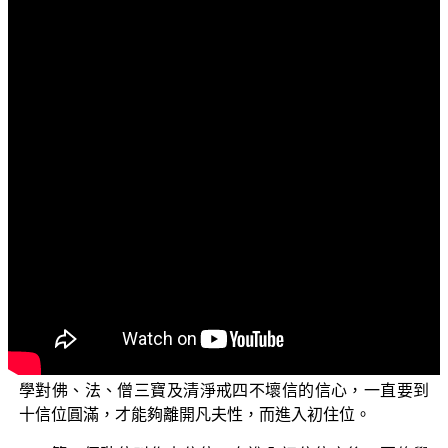
文字內容
各位菩薩：阿彌陀佛！
歡迎各位菩薩繼續收看「三乘菩提之勝鬘經講記」，
本節目是依據 平實導師所著作的《勝鬘經講記》這部書的
導讀。在前幾次的節目中，我們探討到勝鬘夫人如何將所
發的十大願歸結成三大願，又將三大願歸結成一個大願的
部分，本集繼續探討這一個攝受正法大願的部分。
各位菩薩要瞭解，大乘佛菩提道的修行位階，從凡夫
位開始發心修行，必須經歷十信、十住、十行、十迴向、
十地、等覺、妙覺等，總共有五十二個位階的菩薩修行，
才能夠次第圓滿佛道的修證。在第一個階位中，十信位最
困難的是信心的建立，這時間要一劫乃至一萬大劫，來修
學對佛、法、僧三寶及清淨戒四不壞信的信心，一直要到
十信位圓滿，才能夠離開凡夫性，而進入初住位。