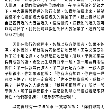
大紕漏。正覺同修會的各位親教師，在 平實導師的帶領之
下，將大乘佛菩提道的修行次第，如實地演繹出來，希望
曾經不小心違犯過大妄語過失的佛弟子們，藉此得以知道
自己曾有過的大妄語過失，懂得懺悔，這樣他的過失就可
以消除掉了，我們便可以救他免掉大妄語業了，這真的是
慈悲之行啊！
因此在修行的過程中，智慧以及方便兩者，如果不夠
深、不夠微妙，那就沒有資格當初地菩薩。因為必須要能
夠了知十地之道，才能算是初地菩薩。所以，學佛如果要
得有成就的話，希望此生沒有白來一趟，就一定要有兩個
條件：第一個就是要膽大，第二就要配合心細。一般人膽
子都很小，你如果跟他說：「你有沒有想過，你在這一世
可以開悟？」那他一定會說：「你不要抬舉我啦，我算老
幾？」甚至有的人還會說：「我算哪根蔥啊？」所以一般
學佛人，膽子普遍都很小，要是談到明心開悟或者是眼見
佛性，他們都會講：「連想都不敢想啊！」
以前曾經有一位法師跟 平實導師說：「你們都講明