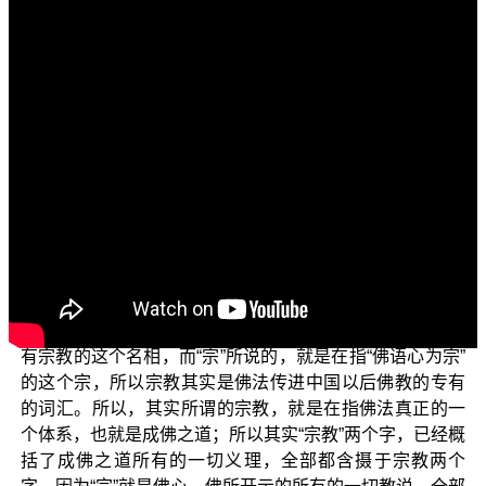
各位菩萨：
阿弥陀佛！
我们这一集继续跟各位来探讨“学佛释疑”里面的“佛教
是不是宗教？”
我们在前两集里面，用了很长的一个篇幅，在说明说
何谓“宗教”，宗教的这个名词，是从什么地方开始、从什么
地方而来，我们探讨了这样子的一个源流。我们知道，宗
教这个名相并不是汉语里面传统的一个名相，汉语里面这
个宗法制度，从头到尾形成中国的一个民间信仰，并没有
形成“宗教”的这个名相；而从佛教进入到中国以后，才慢慢
有宗教的这个名相，而“宗”所说的，就是在指“佛语心为宗”
的这个宗，所以宗教其实是佛法传进中国以后佛教的专有
的词汇。所以，其实所谓的宗教，就是在指佛法真正的一
个体系，也就是成佛之道；所以其实“宗教”两个字，已经概
括了成佛之道所有的一切义理，全部都含摄于宗教两个