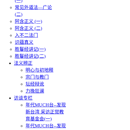
(一)
常见外道法—广论
(二)
阿含正义 (一)
阿含正义 (二)
入不二法门
识蕴真义
胜鬘经讲记(一)
胜鬘经讲记(二)
法义辨正
明心与初地释
宗门与教门
坛经辩讹
力挽狂澜
访谈专栏
年代MUCH台--发现
新台湾 采访正觉教
育基金会(一)
年代MUCH台--发现