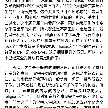
“我们这个宇宙有一个大能量，这个无形的能量，我们修行
就是要回归到这个大能量上面去。”那这个大能量其实是众
生的共业所形成的。这个共业是从什么所形成的？是众生
的别业相互影响所产生的共业所形成的。所以，基本上回
归过来，这个还是属于内我所含摄；因为内我所辗转虚妄
想施设出来的外我，所以都还是不离五阴。但是五阴对我
们是一种捆绑。但是，religion这个字它本身，是要在跟神
还有我之间，继续的互相重复的捆绑；re这个字的字根，
re这个字本身就是重复的意思，ligion这个字它的原来的字
符是ligare，是l-i-g-a-r-e，这是捆绑羁绊的意思。所以，这
个已经完全跟佛法其实是颠倒了。
所以，这个是一般的信仰的意思，而且是盗用了佛教
的宗教的意涵，而把宗教的意涵扭曲，造成众生错误的认
知，认为宗教就是像现在的一般信仰。但是，佛教所说的
宗教，并不是我们现在所说的这样子的宗教的意涵。所
以，religion与佛教的宗教的意涵，差异是非常的大，
religion这个字，与佛教的宗教的意涵完全是相反的啊！从
我们前面这样子的说明来讲的话，可以知道说这个是完全