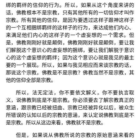
绑的羁绊的信仰的行为。所以，如果从这个角度来讲的
话，佛教根本不是宗教，只有其他所有的一切信仰才叫作
宗教。所有其他的信仰，是因为要透过这样子跟神这样子
的一个互相捆绑羁绊的这样子的行为，来达成他们内心、
来满足他们内心的这样子的一个虚妄想的一个需求。但
是，佛教刚刚好就是颠倒，佛教刚刚好就是颠倒，要让我
们解脱这个意识心的虚妄想的捆绑，要让我们解脱于意识
心的这个虚妄想的羁绊；因为这个意识心就是我见的最主
要的一个展现。所以，如果与我见相应而来谈宗教的话，
那说这个宗教，佛教是不是宗教？佛教当然不是宗教，其
他的信仰全部是宗教。
所以，法无定法，你不要依文解义，你不要执言取
义，说佛教到底是不是宗教。你必须要去了解宗教真正的
意涵，跟宗教已经被扭曲、宗教已经被异化以后，被众生
所错误的认知以后的宗教的意涵，来认定说佛教到底是不
是宗教。所以从这边来看，佛教就不是宗教。
但是，如果说从佛教所说的宗教的原始意涵来看的