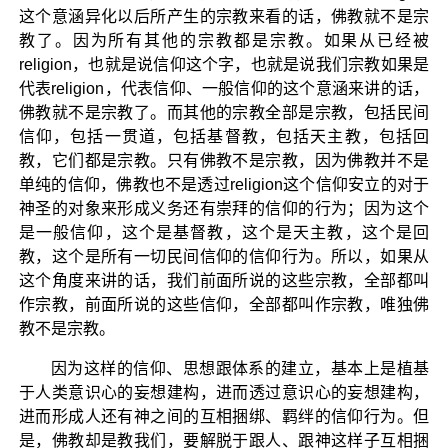
这个意涵异化以后所产生的宗教来看的话，佛教就不是宗
教了。因为所有其他的宗教都是宗教。如果从已经被
religion，也就是说信仰这个字，也就是说我们宗教如果是
代表religion，代表信仰、一般信仰的这个意涵来讲的话，
佛教就不是宗教了。而其他的宗教全部是宗教，包括民间
信仰，包括一贯道，包括基督教，包括天主教，包括回
教，它们都是宗教。只有佛教不是宗教，因为佛教并不是
单纯的信仰，佛教也不是透过religion这个信仰安立的对于
神圣的对象来形成义务还有崇拜的信仰的行为；因为这个
是一般信仰，这个是基督教，这个是天主教，这个是回
教，这个是所有一切民间信仰的信仰行为。所以，如果从
这个角度来讲的话，我们前面所说的这些宗教，全部都叫
作宗教，前面所说的这些信仰，全部都叫作宗教，唯独佛
教不是宗教。
因为这样的信仰、思想跟体系的建立，基本上是植基
于人类意识心的妄想建构，进而透过意识心的妄想建构，
进而形成人还有神之间的互相捆绑、羁绊的信仰行为。但
是，佛教却是教我们，要解脱于跟人、跟神这样子互相捆