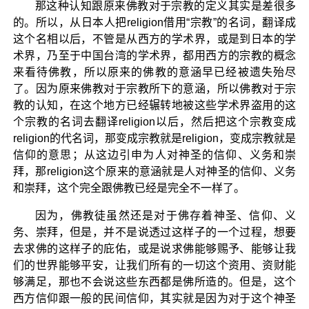
那这种认知跟原来佛教对于宗教的定义其实是差很多
的。所以，从日本人把religion借用“宗教”的名词，翻译成
这个名相以后，不管是从西方的学术界，或是到日本的学
术界，乃至于中国台湾的学术界，都用西方的宗教的概念
来看待佛教，所以原来的佛教的意涵早已经被遗失殆尽
了。因为原来佛教对于宗教所下的意涵，所以佛教对于宗
教的认知，在这个地方已经辗转地被这些学术界盗用的这
个宗教的名词去翻译religion以后，然后把这个宗教变成
religion的代名词，那变成宗教就是religion，变成宗教就是
信仰的意思；从这边引申为人对神圣的信仰、义务和崇
拜，那religion这个原来的意涵就是人对神圣的信仰、义务
和崇拜，这个完全跟佛教已经是完全不一样了。
因为，佛教徒虽然还是对于佛存着神圣、信仰、义
务、崇拜，但是，并不是说透过这样子的一个过程，想要
去求佛的这样子的庇佑，或是说求佛能够赐予、能够让我
们的世界能够平安，让我们所有的一切这个资用、资财能
够满足，那也不会说这些东西都是佛所造的。但是，这个
西方信仰跟一般的民间信仰，其实就是因为对于这个神圣