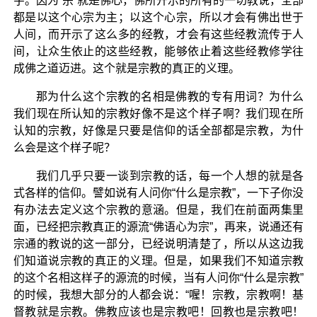
字。因为“宗”就是佛心，佛所开示的所有的一切教说，全部
都是以这个心宗为主；以这个心宗，所以才会有佛出世于
人间，而开示了这么多的经教，才会有这些经教流传于人
间，让众生依止的这些经教，能够依止着这些经教修学往
成佛之道迈进。这个就是宗教的真正的义理。
那为什么这个宗教的名相是佛教的专有用词？为什么
我们现在所认知的宗教好像不是这个样子啊？我们现在所
认知的宗教，好像是只要是信仰的话全部都是宗教，为什
么会是这个样子呢？
我们几乎只要一谈到宗教的话，每一个人想的就是各
式各样的信仰。譬如说有人问你“什么是宗教”，一下子你没
有办法去定义这个宗教的意涵。但是，我们在前面两集里
面，已经把宗教真正的源流“佛语心为宗”，再来，说通还有
宗通的教说的这一部分，已经说明清楚了，所以从这边我
们知道说宗教的真正的义理。但是，如果我们不知道宗教
的这个名相这样子的源流的时候，当有人问你“什么是宗教”
的时候，我想大部分的人都会说：“喔！宗教，宗教啊！基
督教就是宗教。佛教应该也是宗教吧！回教也是宗教吧！