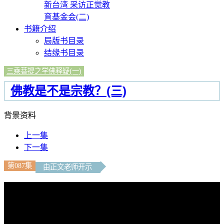
新台湾 采访正觉教
育基金会(二)
书籍介绍
局版书目录
结缘书目录
三乘菩提之学佛释疑(一)
佛教是不是宗教？(三)
背景资料
上一集
下一集
第087集
由正文老师开示
文字内容