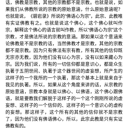
话，佛教是宗教，其他的宗教都不是宗教。也就是说，如
果我们从佛教所说的宗教的原始意涵，什么原始意涵呢？
也就是说，《碧岩录》所说的“佛语心为宗”，此宗、此教唯
有实证佛教有之。也就是说这个佛心，这个佛心就叫作
宗，解释这个佛心的语言就叫作教，所以“佛语心为宗”这个
宗教，才是佛法所说的宗教的意涵。那如果以这个意涵来
论佛教是不是宗教的话，当然佛教才是宗教，其他的宗教
都不是宗教。因为只有佛法有宗有教，所有其他的信仰既
无宗亦无教，因为他们没有以心为宗，没有以如来藏心为
宗。因为我们说，所有的一切信仰都是意识心，都是众生
执著于五阴世间、执著于这个器世间的虚妄想，所产生的
这样子的一个我所的一个执著，那这个基本上就是来自于
我见的执著。所以，如果从这个角度来讲的话，从宗教的
原始意涵，宗教本身就是以佛心、以佛语，这个佛心跟佛
语，就是要教我们解脱于这样子的一个这个刚刚所说的虚
妄想、这样子的一个信仰的、这样子的一个意识心的虚构
的妄想。那这样子，这个所有的其他的信仰就不是宗教
了，因为他们没有佛语佛心，所以，此宗此教是只有实证
佛教有的。