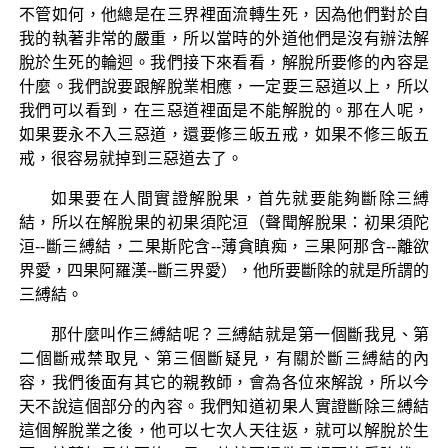
不管如何，他總是在三界裡面流轉生死，因為他們對於自
我的執著非常的嚴重，所以當時的外道他們是沒有辦法解
脫於生死的輪迴。我們接下來看看，解脫所要修的內容是
什麼。我們說要跟解脫業相應，一定要三惡道以上，所以
我們可以看到，在三惡道裡面是不能解脫的。那在人呢，
如果要永不入三惡道，還要修三皈五戒，如果不修三皈五
戒，很容易就掉到三惡道去了。
如果要在人間實證解脫果，首先就要能夠斷除三縛
結，所以在解脫果的初果須陀洹（聲聞解脫果：初果須陀
洹--斷三縛結，二果斯陀含--薄貪瞋痴，三果阿那含--離欲
界愛，四果阿羅漢--斷三界愛），他所要斷除的就是所謂的
三縛結。
那什麼叫作三縛結呢？三縛結就是第一個斷我見、第
二個斷戒禁取見、第三個斷疑見，有關於斷三縛結的內
容，我們後面有其它的親教師，會為各位來解說，所以今
天不說這個部分的內容。我們知道初果人實證斷除三縛結
這個解脫業之後，他可以七次人天往返，就可以解脫於生