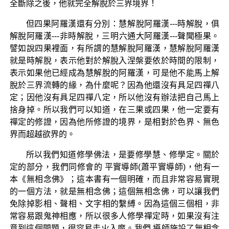
全斷除之後，他就完全解脫於三界境界！
但四果阿羅漢還有分別：慧解脫阿羅漢---時解脫，俱
解脫阿羅漢---非時解脫，三明六通大阿羅漢---聲聞極果。
譬如說四果裡面，有所謂的慧解脫阿羅漢，慧解脫阿羅漢
就是時解脫，表示他對於解脫入涅槃要依於時間的限制，
表示如果他已經成為慧解脫的阿羅漢，可是他不能馬上解
脫於三界流轉的緣，為什麼呢？因為他還沒有具足四禪八
定；因他沒有具足四禪八定，所以他沒有辦法把自己馬上
捨身掉。所以我們可以知道，在三果或四果，他一定要有
禪定的修證，因為他所修證的境界，是相對於色界、無色
界而超越欲界的。
所以我們知道修學佛法，是要修學慧、修學定。關於
定的部分，我們同修會的 平實導師(蕭平實導師)，他有一
本《無相念佛》；這本書有一個明確，而且非常容易實現
的一個方法，就是無相念佛；這個無相念佛，可以讓我們
免除掉影相、聲相、文字相的繫縛。因為這個三個相，非
常容易跟鬼神相應，所以很多人修學禪定時，如果沒有注
意到這個問題，很容易走火入魔。我們 導師施設了無相念