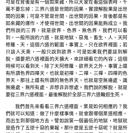
可是在背後是有一個如來藏，所以大家在看這個表時，千
萬不要忘掉：三界六道是世間的因果，實證解脫果是出世
間的因果；可是不管是世間、出世間的因果，背後都是有
如來藏的運作，才使得世間、出世間的因果能夠成立。我
們所說的三界，就是欲界、色界、無色界，我們可以看
到，一般所說的六道，就是地獄、惡鬼、畜生、人、天阿
修羅、天，這個六道的範圍，事實上，只在欲界裡面；若
只談人天乘，一般只說到欲界。可是如果我們要談到解
脫，還要把六道裡面的天擴大，來詳細看它的內容；這個
時候可以看到天，除了天阿修羅、欲界天之外，事實上還
有所謂色界四禪天，也就是初禪、二禪、三禪、四禪的色
界天。那往上還有所謂的無色界天，也就是空無邊處、識
無邊處、無所有處、非想非非想處。我們說的解脫，就是
要從三界六道裡面，最後解脫於全部三界六道輪迴生死。
我們首先來看看三界六道裡面，業是如何相應的？我
們就可以知道：做了什麼樣事情，就會跟哪個業道相應，
而出生到那個地方去。譬如說第一個最低的地獄，地獄就
是造作了五逆十惡的果報。那什麼是五逆十惡呢？就是所