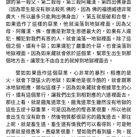
謂的第一殺父，第二殺母，第三殺阿羅漢，第四出佛身血
（因為眾生是沒有辦法殺死 佛的，因為 佛的福德威德非常
廣大，所以最多只能夠出佛身血），第五就是破和合僧。
如果造作了這樣的惡業，他就淪落到地獄裡面。因為父
母、阿羅漢、佛、僧團是對眾生恩德最大的，如果有人違
犯、觸犯對我們有恩的人，就會淪落一地獄裡面。除了這
個之個，還有十惡；如果違犯了嚴重的十惡，也會淪落到
地獄裡面。因為如來藏就會依於這個業，幫眾生出生到那
個地方去，讓眾生不由自主的就掉到地獄裡面去。
譬如如果造作這個惡業，心非常的暴烈，相應的是
火，就會下墮猛火的地獄！如果他是很冷酷的，就會跟寒
冰地獄相應，類似這樣子。因為如來藏就會根據眾生的心
行，還有這個業行，讓我們出生到相對應的六道裡面去。
那往上看，就是餓鬼道眾生，餓鬼道眾生雖然沒有地獄的
這些五逆十惡重業，可是因為他的慳吝業很重，所以他就
會出生在沒有飲食，然後物質都很惡劣的餓鬼道去。那往
上呢，就是畜生道，畜生道有情我們可以看得到，可是牠
的業就是很愚笨，愚癡業很重！ 譬如我們看到貓、狗，我