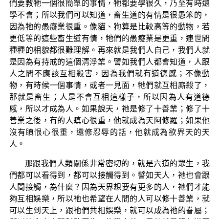
們要教牠一個很簡單的事情，牠都要學很久，乃至有時還
學不會；所以我們可以知道，畜生道的有情是很愚笨的，
因為牠的愚癡業很重。像貓、狗算是比較高等的動物，若
更低等的這些畜生道有情，牠們的愚癡業是更重，連世間
種種的相貌都很難理解。再來就是我們人自己，我們人就
是因為有持戒的這個清淨業。譬如我們人都會知道，人跟
人之間不應該互相殺害，因為我們就有道德感；不像動
物，有時候一個事情，或者一見面，牠們就互相廝殺了，
那就是畜生；人是不會互相這樣子，所以因為人有道德
感，所以才成為人。如果說天，祂是修了十善業；修了十
善業之後，有的人瞋心很重，他就成為天阿修羅；如果他
沒有瞋恨心很重，還修忍辱的話，他就成為欲界天的天
人。
那跟我們人類關係非常密切的，就是六道的眾生，我
們都可以看得到，都可以接觸得到。譬如天人，祂也會跟
人間接觸，為什麼？因為天界想要有更多的人，祂們才能
夠互相娛樂，所以祂也希望在人間的人可以修十善業，就
可以生到天上，跟祂們共相娛樂，就可以成為祂的眷屬；