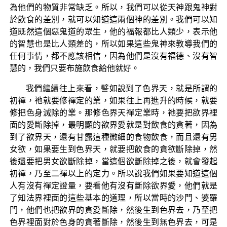
為他們的物質非常缺乏。所以，我們可以從天神跟鬼神對
於飲食的差別，就可以知道這兩個神的差別。我們可以知
道既然這個惡鬼道的眾生，他的福報都比人類少，表示他
的智慧也是比人類差的，所以如果這些鬼神來教導我們的
任何事情，都不應該相信，因為他們是沒有福德、沒有智
慧的，我們只要布施飲食給他就好。
我們繼續往上來看，譬如說到了色界天，就是所謂的
初禪，祂就要修禪定的業，如果往上再進升的時候，就要
修把色身滅除的業。那修色界天禪定業時，祂要把欲界裡
面的愛斷除掉，最明顯的欲界愛就是對飲食的貪著，因為
到了欲界天，還有甘露這種微細的食物飲食，而且還有男
女欲，如果要生到色界天，就要把飲食的貪欲斷除掉，然
後還要把男女欲斷除掉，當這個欲斷除掉之後，就會發起
初禪，乃至二禪以上的定力。所以說我們如果要知道這個
人有沒有禪定證量，要看他有沒有斷除欲界愛，他們就是
了知法界裡面的這些基本的道理，所以當時的沙門、婆羅
門，他們也把欲界的貪愛斷除，然後生到色界去，乃至把
色界裡面對於色身的貪著斷除，然後生到無色界去，可是