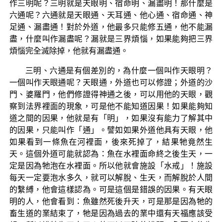
作三明呢？三明就是天眼明、宿命明、漏盡明！那什麼是
六通呢？六通就是天眼通、天耳通、他心通、宿命通、神
足通、漏盡通！對於外道，他最多只能修五通，他不能漏
盡，什麼叫作漏盡呢？漏就是三界煩惱，如果能夠把三界
煩惱完全滅除掉，他就有漏盡通。
三明、六通是有個差別的，為什麼一個叫作天眼明？
一個叫作天眼通呢？天眼通，外道也可以修證；外道的沙
門、婆羅門，他們修證得神通之後，可以用他的天眼，觀
察到法界裡面的現象，可是他不能知道因果！如果能夠知
道之間的因果，他就是有「明」，如果沒有能力了解其中
的因果，只能叫作「通」。譬如如果外道他具有天眼，他
如果看到一條魚在河裡面，後來死掉了，結果牠竟然生
天。這個外道可能就認為：魚在水裡面命終之後生天，一
定是因為牠泡在水裡面。所以他就會施設「水戒」！施設
每天一定要泡水多久，就可以解脫、生天，而解脫於人間
的繫縛，他會這樣認為。可是這個是錯誤的因果。有天眼
明的人，他會看到：魚雖然死後升天，可是那是因為牠的
畜生道的業結束了，牠是因為過去的業中還有天福應該受