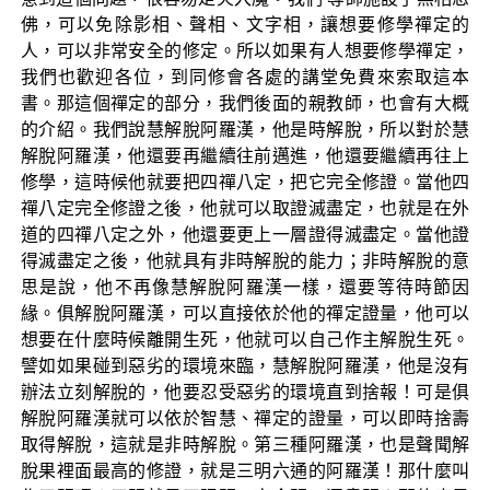
佛，可以免除影相、聲相、文字相，讓想要修學禪定的
人，可以非常安全的修定。所以如果有人想要修學禪定，
我們也歡迎各位，到同修會各處的講堂免費來索取這本
書。那這個禪定的部分，我們後面的親教師，也會有大概
的介紹。我們說慧解脫阿羅漢，他是時解脫，所以對於慧
解脫阿羅漢，他還要再繼續往前邁進，他還要繼續再往上
修學，這時候他就要把四禪八定，把它完全修證。當他四
禪八定完全修證之後，他就可以取證滅盡定，也就是在外
道的四禪八定之外，他還要更上一層證得滅盡定。當他證
得滅盡定之後，他就具有非時解脫的能力；非時解脫的意
思是說，他不再像慧解脫阿羅漢一樣，還要等待時節因
緣。俱解脫阿羅漢，可以直接依於他的禪定證量，他可以
想要在什麼時候離開生死，他就可以自己作主解脫生死。
譬如如果碰到惡劣的環境來臨，慧解脫阿羅漢，他是沒有
辦法立刻解脫的，他要忍受惡劣的環境直到捨報！可是俱
解脫阿羅漢就可以依於智慧、禪定的證量，可以即時捨壽
取得解脫，這就是非時解脫。第三種阿羅漢，也是聲聞解
脫果裡面最高的修證，就是三明六通的阿羅漢！那什麼叫