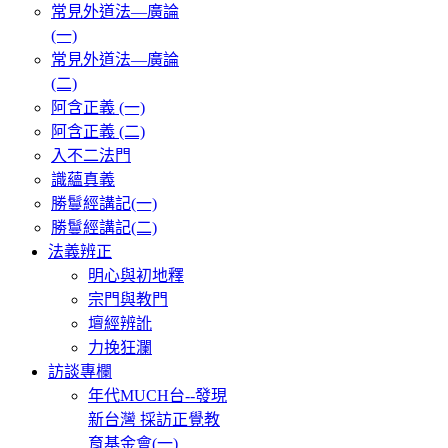
常見外道法—廣論
(一)
常見外道法—廣論
(二)
阿含正義 (一)
阿含正義 (二)
入不二法門
識蘊真義
勝鬘經講記(一)
勝鬘經講記(二)
法義辨正
明心與初地釋
宗門與教門
壇經辨訛
力挽狂瀾
訪談專欄
年代MUCH台--發現
新台灣 採訪正覺教
育基金會(一)