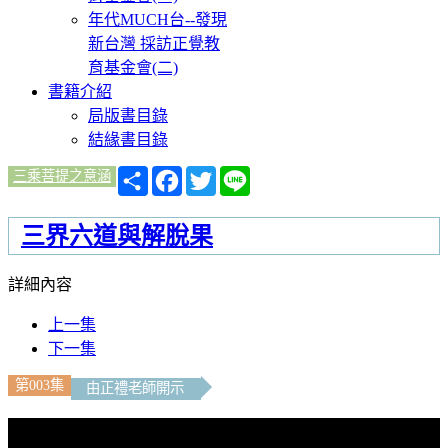
年代MUCH台--發現
新台灣 採訪正覺教
育基金會(二)
書籍介紹
局版書目錄
結緣書目錄
分
Facebook
Twitter
Line
三乘菩提之意涵
享
三界六道與解脫果
詳細內容
上一集
下一集
第003集
由正禮老師開示