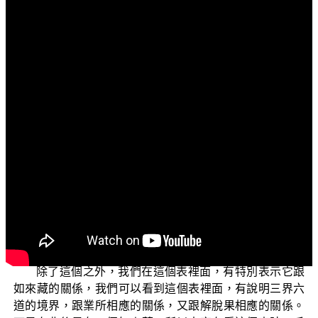
文字內容
各位菩薩：
阿彌陀佛！
上個單元我們跟各位介紹過，「實證佛教」的實證方
法，這個單元我們要跟各位介紹的，是三界六道跟解脫果
的關係。為什麼我們要談三界六道呢？因為三界六道，就
是我們一切眾生所生活的世界的面貌。我們要先知道我們
這個世界，到底它是什麼樣子；我們要知道自己在法界裡
面的位置，我們就會知道我應該要如何做，我應該要往什
麼方向來前進？所以我們要先了解三界六道跟解脫果的關
係，我們有做一個三界六道跟解脫果的對應關係表：
除了這個之外，我們在這個表裡面，有特別表示它跟
如來藏的關係，我們可以看到這個表裡面，有說明三界六
道的境界，跟業所相應的關係，又跟解脫果相應的關係。