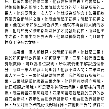
死。接著如果他要修二果，他就要把欲界裡面的愛降伏，
然後最後把它斷除；如果降伏大部分的話，就是所謂的二
果人，他只要再來一次人間，他就成為斯陀含！如果把欲
界愛完全斷除掉之後，他就會發起了初禪；發起了初禪之
後，他在未來如果生到色界天，他就不再食用人間的飲
食。他對於男女欲也都斷除掉了才能發起初禪，所以他出
生之後，如果生到色界天去，他是以禪悅為食，而且是中
性身！沒有男女根。
如果說一個人斷我見，又發起了初禪，他就是三果！
對於如何斷除欲界愛，如何修學二果、三果？我們後面也
有親教師，可以為各位說明，所以我們也不解說這個部
分。所以三果人也就叫阿那含！他就不還人間；二果還要
來人間一次，三果他就是離欲界愛。我們說還有所謂的四
果，四果就是當他證得三果之後，他已經可以邁向解脫，
他已經順於解脫。可是要能夠現世解脫，還要往前再邁
進，就要實證四果阿羅漢！四果阿羅漢就是對於三界的欲
愛完全斷除，表示他要把欲界愛斷除，也要把色界愛斷除
掉，乃至對無色界的愛也要斷除掉。當他把三界的 欲愛完