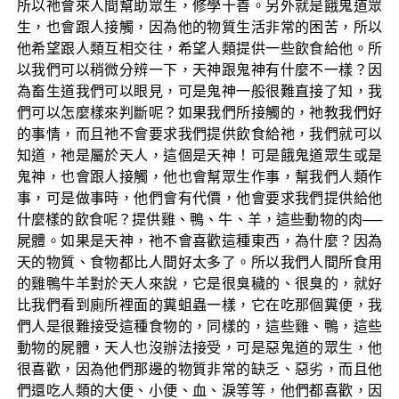
所以祂會來人間幫助眾生，修學十善。另外就是餓鬼道眾
生，也會跟人接觸，因為他的物質生活非常的困苦，所以
他希望跟人類互相交往，希望人類提供一些飲食給他。所
以我們可以稍微分辨一下，天神跟鬼神有什麼不一樣？因
為畜生道我們可以眼見，可是鬼神一般很難直接了知，我
們可以怎麼樣來判斷呢？如果我們所接觸的，祂教我們好
的事情，而且祂不會要求我們提供飲食給祂，我們就可以
知道，祂是屬於天人，這個是天神！可是餓鬼道眾生或是
鬼神，也會跟人接觸，他也會幫眾生作事，幫我們人類作
事，可是做事時，他們會有代價，他會要求我們提供給他
什麼樣的飲食呢？提供雞、鴨、牛、羊，這些動物的肉──
屍體。如果是天神，祂不會喜歡這種東西，為什麼？因為
天的物質、食物都比人間好太多了。所以我們人間所食用
的雞鴨牛羊對於天人來說，它是很臭穢的、很臭的，就好
比我們看到廁所裡面的糞蛆蟲一樣，它在吃那個糞便，我
們人是很難接受這種食物的，同樣的，這些雞、鴨，這些
動物的屍體，天人也沒辦法接受，可是惡鬼道的眾生，他
很喜歡，因為他們那邊的物質非常的缺乏、惡劣，而且他
們還吃人類的大便、小便、血、淚等等，他們都喜歡，因