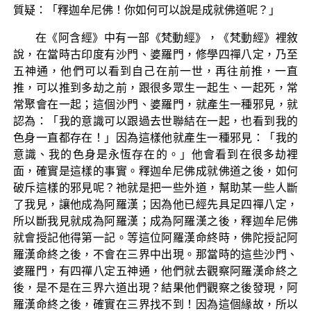
質疑：「釋迦牟尼佛！你如何可以說是成就佛道呢？」
在《阿含經》中有一部《梵動經》，《梵動經》裡敘
說，在當時古印度有沙門、婆羅門，修學四禪八定，乃至
五神通，他們可以看到自己在前一世，再往前推，一直
推，可以推到多劫之前，跟很多眾生一起生、一起死，常
常聚會在一起；這個沙門、婆羅門，就產生一種邪見，就
認為：「我的意識可以跟過去世聯結在一起，也看到我的
色身一直都存在！」因為這樣他就產生一種邪見：「我的
意識、我的色身是永恆存在的。」他會看到在很多劫裡
面，確實是這樣的事實。釋迦牟尼佛成就佛道之後，如何
破斥這樣的邪見呢？祂就是把一些外道，幫助某一些人斷
了我見，讓他成為阿羅漢；因為他已經先具足四禪八定，
所以斷我見就成為阿羅漢；成為阿羅漢之後，釋迦牟尼佛
就會授記他得第一記。等這位阿羅漢命終時，佛陀授記阿
羅漢命終之後，不會在三界中出現。那當時的這些沙門、
婆羅門，有四禪八定五神通，他們就去觀察阿羅漢命終之
後，是不是在三界六道出現？結果他們觀察之後發現，阿
羅漢命終之後，確實在三界找不到！因為這個緣故，所以