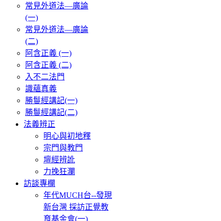
常見外道法—廣論
(一)
常見外道法—廣論
(二)
阿含正義 (一)
阿含正義 (二)
入不二法門
識蘊真義
勝鬘經講記(一)
勝鬘經講記(二)
法義辨正
明心與初地釋
宗門與教門
壇經辨訛
力挽狂瀾
訪談專欄
年代MUCH台--發現
新台灣 採訪正覺教
育基金會(一)