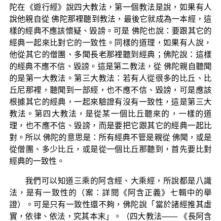
陀在《遊行經》說四大教法，第一個教法是說，如果有人
說他親自從 佛陀那裡聽到教法，最後它就成為一本經，這
樣的經典不應該懷疑、毀謗。可是 佛陀也說：要跟其它的
經典一起來比對它的一致性。同樣的道理，如果有人說，
他從其它的僧團、多聞長老那裡聽到經典；佛陀說：這樣
的經典不應不信、毀謗。這是第二教法，從 佛陀親自聽聞
的是第一大教法。第三大教法：若有人從很多的比丘、比
丘尼那裡，聽聞到一部經，也不應不信、毀謗，可是應該
根據其它的經典，一起來驗證有沒有一致性，這是第三大
教法。第四大教法，是從某一個比丘聽來的，一樣的道
理，也不應不信、毀謗，而是要把它跟其它的經典一起比
對。所以 佛陀的意思是：所有經典不管是親從 佛聞，或是
從僧團、多少比丘，或是從一個比丘那聽到，首先要比對
經典的一致性。
我們可以知道三乘的阿含經、大乘經，所說都是八識
法，是有一致性的（案：詳閱《阿含正義》七輯中的舉
證）。可是只有一致性還不夠，佛陀說「當於諸經推其虛
實，依律、依法，究其本末」。（四大教法—— 《長阿含