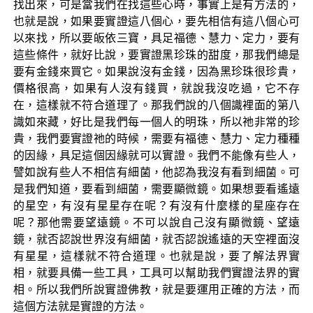
找出來，可是當我們在找這些心時，事實上是有方法的，
也就是說，如果要實證這八個心，要先相信有這八個心可
以來找，所以要皈依三寶，具足福德、慧力、定力，要有
這些條件，就好比說，要實證黑珍珠的甜度，那我們總是
要有金錢來買它。如果說沒有金錢，因為黑珍珠很珍貴，
價格很高，如果有人沒有錢買，就說我沒吃過，它不存
在，這樣就不符合道理了。那我們說的八個識裡面的第八
識如來藏，好比是我們每一個人的明珠，所以祂非常的珍
貴，我們要實證祂的時候，需要有福德、慧力、定力種種
的因緣，具足這個因緣就可以實證。我們不能像有些人，
譬如說有些人不相信有細菌，他認為我沒有看到細菌。可
是我們知道，要看到細菌，需要顯微鏡。如果想要看遙遠
的星空，有沒有星星存在呢？有沒有什麼樣的星座存在
呢？那他需要望遠鏡。不可以說自己沒有顯微鏡、望遠
鏡，就否認說世界沒有細菌，就否認說遙遠的天空裡面沒
有星星，這樣就不符合道理。也就是說，要了解法界實
相，就要具備一些工具，工具可以幫助我們實證法界的實
相。所以我們所說實證佛教，就是要運用正確的方法，而
這個方法就是實證的方法。