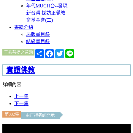
年代MUCH台--發現
新台灣 採訪正覺教
育基金會(二)
書籍介紹
局版書目錄
結緣書目錄
分
Facebook
Twitter
Line
三乘菩提之意涵
享
實證佛教
詳細內容
上一集
下一集
第002集
由正禮老師開示