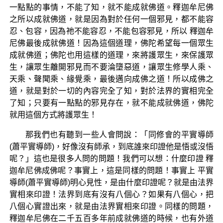
一點點的事情，不能了知，就不能成就佛道。釋迦牟尼佛
之所以成就佛道，就是因為對於任何一個邪見，都不能容
忍、包容，因為祂不能容忍，不能包容邪見，所以 釋迦牟
尼佛最後成就佛道！因為這個道理，佛陀希望每一個眾生
成就佛道；佛陀也用這樣的道理，來將護眾生，來保護眾
生，讓眾生離開邪見而不要淪墮惡道，讓眾生修學人乘、
天乘、聲聞乘、緣覺乘，最後邁向成佛之道！所以成佛之
道，就是對於一切的內容完全了知，對於法界的實相完全
了知；只要有一點點的邪見存在，就不能成就佛道，佛陀
就用這個方式將護眾生！
那我們也有聽到一些人會問說：「同修會的平實導師
(蕭平實導師)，好像沒有師承，到底誰來印證他是悟或沒悟
呢？」這也是很多人問的問題！我們可以想：什麼印證 釋
迦牟尼佛成佛呢？事實上，這是同樣的問題！事實上 平實
導師(蕭平實導師)明心見性，是由什麼印證呢？就是由法界
實相來印證！法界到底有沒有八個心？如果有八個心，把
八個心實證出來，就是由法界實相來印證。同樣的問題，
釋迦牟尼佛在二千五百多年前成就佛道的時候，也有外道