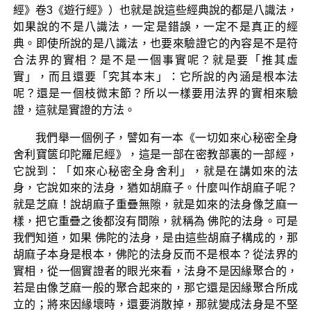
經》卷3《遊行經》）也就是說這些經典說的都是八識法，
如果說的不是八識法，一定是錯誤，一定不是真正的經
典。即使所說的是八識法，也要來驗證它的內容是不是符
合法界的實相？是不是一個事實呢？就是要「推其虛
實」，而且還要「究其本末」：它所說的內涵是根本法
呢？還是一個枝微末節？所以一樣要用法界的實相來驗
證，這就是實證的方法。
我們舉一個例子，譬如有一本《一切如來心秘密全身
舍利寶篋印陀羅尼經》，這是一部在密教部裏的一部經，
它說到：「如來心秘密全身舍利」，就是在講如來的法
身，它說如來的法身，猶如胡麻子。什麼叫作胡麻子呢？
就是芝麻！說胡麻子重疊無隙，就是如來的法身像芝麻一
樣，把它重疊之後都沒有間隙，就稱為 佛陀的法身。可是
我們知道，如果 佛陀的法身，是由這些胡麻子構成的，那
胡麻子本身是根本，佛陀的法身反而不是根本？從法界的
實相，從一個實證者的眼光來看，法身不是因緣聚合的，
若是由像芝麻一般的聚合起來的，那它還是因緣聚合所成
立的；將來因緣壞時，還要消散掉，那就變成法身是不堅