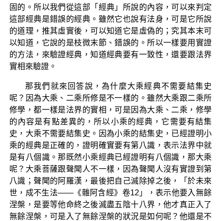
固的。所以我們從這部「經典」所說的內容，可以來判定
這部經典是錯誤的經典。雖然它也說有法身，可是它所說
的道理，推其虛實後，可以知道它是虛偽的；究其本末可
以知道，它說的是枝微末節、錯誤的。所以一樣要用實證
的方法，來驗證經典，知道經典要有一致性，還要跟法界
實相來驗證。
那我們就來回答說，為什麼大乘經典不需要結集史
呢？因為大乘、二乘所修是不一樣的。雖然大乘跟二乘所
修學，都一樣是法界的實相，可是因為大乘、二乘，修學
的內容是有點差異的，所以小乘的經典，它需要有結集
史，大乘不需要結集史。因為小乘的結集史，已經證明小
乘的經典是正確的，證明確實要有第八識，表示法界中就
是有八個識。那既然小乘經典已經證明有八個識，那大乘
呢？大乘菩薩跟聲聞人不一樣，因為聲聞人沒有實證到第
八識；聲聞的阿羅漢，最後把自己滅除掉之後，「於未來
世，成不生法——《雜阿含經》卷12」，表示他要入無餘
涅槃，是要等他命終之後滅盡五陰十八界，他才真正入了
無餘涅槃，可是入了無餘涅槃的狀況是如何呢？他還是不