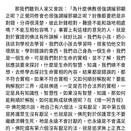
那我們聽到人家又會說：「為什麼佛教很強調摧邪顯
正呢？正覺同修會也很強調摧邪顯正呢？好像都要把是非
對錯，分得很清楚，彼此針鋒相對，難道不能和諧地相處
嗎？不能互相包容嗎？」事實上有這樣的意見的人，就是
對於實證的佛法有所誤解。就好比說，我們有小孩，把小
孩送到學校去學習，我們送小孩去學習時，很害怕他交到
壞朋友，學到錯誤的東西。我們自己身為一個生命，我們
是一個生命，可是我們對於生命的實相，並不了解，我們
就應該要來探討，什麼是生命的智慧、知識，我們總不會
想，去修學去探討生命實相的內容，結果都是錯誤的，都
不符合實相，如果不符合實相，又如何順好解脫呢？要能
夠解脫於三界，成就佛道，一定是否符合法界的實相，一
定是具有知識性、智慧性，如果沒有智慧、知識，那如何
能夠順於解脫，如何能夠成就佛道呢？在《增一阿含經》
中 佛陀開示說，祂自己有六個法，沒有厭足，其中第五個
是將護眾生沒有厭足。也就是說，佛陀對於保護眾生不要
繼續流轉生死，祂是永遠不會討厭的，也永遠是不會滿足
的。佛陀還有第六個沒有厭足的法，就是追求無上正真之