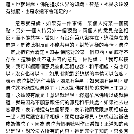
道。也就是說，佛陀追求法界的知識、智慧，祂是永遠沒
有討厭，也是永遠不會滿足的。
意思就是說，如果有一件事情，某個人持某一個觀
點，另外一個人持另外一個觀點，兩個人的意見完全相
反，而不能共存。譬如，有沒有第八識存在，這種存在的
問題，是彼此相反而不能共容的，對於這樣的事情，佛陀
一定要把它弄清楚。如果 佛陀對於某一個東西，到底存不
存在，這種彼此不能共容的意見，佛陀說：「我可以接
受，我可以讓兩個意見彼此互相包容、和平相處，有也可
以，沒有也可以。」如果 佛陀對於這樣的事情可以包容，
表示 佛陀對於這件事情，還是有無明；如果還有無明，那
佛陀就不能成就佛道了。所以說 佛陀對於追求無上正真之
道，永遠沒有厭足！意思就是說，釋迦牟尼佛所以成就佛
道，就是因為不願意跟任何的邪見和平共處。如果祂去包
容邪見，表示祂還有這個邪見，表示祂願意跟無明相處在
一起，願意跟它和平相處，願意包容邪見，這樣就沒辦法
成為佛陀了。因為 佛陀有個稱號叫作正遍知！正遍知的意
思是說，對於法界所有的內容，祂是完全了知的。只要有