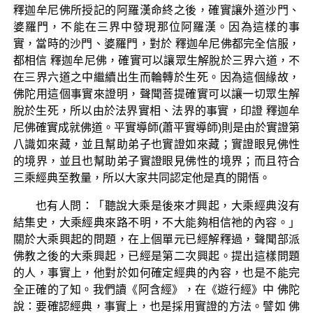
釋迦牟尼佛所授記的阿羅漢命終之後，確實讓外道沙門、
婆羅門，不能在三界中發現那位阿羅漢。因為這樣的事
實，當時的沙門、婆羅門，對於 釋迦牟尼佛都完全信服，
都相信 釋迦牟尼佛，確實可以讓眾生解脫於三界六道，不
在三界六道之中繼續出生而輪轉於生死。因為這個緣故，
佛陀用這個事實來證明，聲聞菩提確實可以讓一切眾生解
脫於生死，所以由於法界實相、法界的事實，印證 釋迦牟
尼佛確實成就佛道。平實導師(蕭平實導師)則是由於實證第
八識如來藏，並且幫助弟子也實證如來藏；實證眼見佛性
的境界，並且也幫助弟子實證眼見佛性的境界；而且符合
三乘經典至教量，所以大家共同認定他是真的開悟。
也有人問：「聽說大乘是後來才興起，大乘經典沒有
結集史，大乘經典來路不明，不大能夠相信祂的內容。」
關於大乘興起的問題，在上個單元已經解釋過，聲聞部派
佛教之後的大乘興起，已經是第二次興起。提出這樣問題
的人，事實上，他對於如何確定經典的內容，也是不能完
全正確的了知。我們讀《阿含經》，在《遊行經》中 佛陀
說：要確認經典，事實上，也是採用實證的方法。譬如 佛