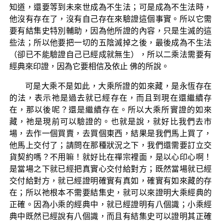
知道，還要等到未來世成為不生法；可是成為不生法時，
他沒有存在了，沒有自己存在來驗證這個事實。所以它需
要有結集史特別輔助，因為他所證的內容，只是生滅的這
些法；所以他要把一切的五陰滅掉之後，最後成為不生法
（卻已不能驗證自己已經成就無生），所以二乘法需要有
經典來印證，因為它要相信及依止 佛的所說。
可是大乘不是如此，大乘所證的如來藏，是永恆存在
的法，表示祂是過去就已經存在，而且到現在還繼續存
在，那以後呢？還是繼續存在。所以大乘所實證的如來
藏，祂是現前可以驗證的。也就是說，就好比我們去市
場，去作一個買賣，去買個東西，結果是我們馬上買了，
他馬上交付了；請問在那種狀況之下，我們還需要訂立交
貨契約嗎？不用嘛！就好比在禪宗裡面，是以心印心啊！
是當場之下就已經把真實心交付給對方；既然當場就已經
交付給對方，就已經證明確實有真如，確實有如來藏的存
在；所以祂根本不需要結集史，就可以來證明大乘經典的
正確。因為小乘的經典中，就已經證明有八個識；小乘經
典中既然已經說有八個識，而且有結集史可以證明其正確