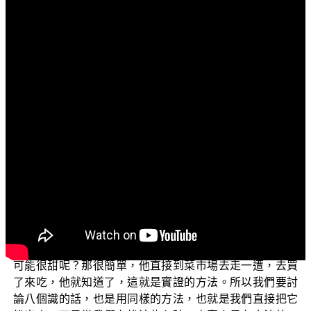
文字內容
各位菩薩：
阿彌陀佛！
上個單元，我們跟各位介紹「三乘菩提的關係」，我
們上次也跟各位介紹，在佛法修學要實證八識心，所謂實
證這個心，就是說明佛教整個的內涵，所採用的方法就是
實證的方法。那什麼叫實證的方法呢？也就是要把八個心
全部找出來。
我們說實證的方法，事實上，在我們生活中也是常常
會有的。譬如我們台灣有一種水果蓮霧名為黑珍珠，它甜
度很高，大家都很喜歡；如果有人說，蓮霧這個水果怎麼
可能很甜呢？那很簡單，他直接到菜市場去走一遭，去買
了來吃，他就知道了，這就是實證的方法。所以我們要討
論八個識的話，也是用同樣的方法，也就是我們直接把它