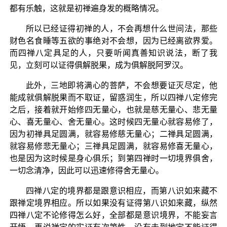
都有乐触，这就是初禅遍身发的概略情况。
所以已经证得初禅的人，不会再想什么世间法，那些
财色名食睡等五欲的事绝对不会想，因为已经离欲界爱。
而四禅八定具足的人，只要听闻真善知识说法，断了我
见，立刻可以证得俱解脱果，成为俱解脱阿罗汉。
此外，三地即将满心的菩萨，不会想要证灭尽定，他
能成就俱解脱果而不取证，留惑润生，所以四禅八定修完
之后，接着就开始修四无量心，也就是慈无量心、悲无量
心、喜无量心、舍无量心。这时候四无量心就容易修了，
因为初禅具足圆满，就容易修慈无量心；二禅具足圆满，
就容易修悲无量心；三禅具足圆满，就容易修喜无量心，
也是因为这时候是身心俱乐；到第四禅时一切境界俱舍，
一切念清净，因此可以迅速修得舍无量心。
四禅八定的境界都是跟意识相应，而第八识如来藏不
跟禅定境界相应。所以如果没有证得第八识如来藏，纵然
四禅八定不论修得怎么好，全部都是意识境界，不能妄言