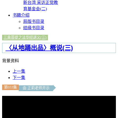
新台湾 采访正觉教
育基金会(二)
书籍介绍
局版书目录
结缘书目录
三乘菩提之法华经讲义(三)
〈从地踊出品〉概说(三)
背景资料
上一集
下一集
第033集
由 正莉老师开示
文字內容