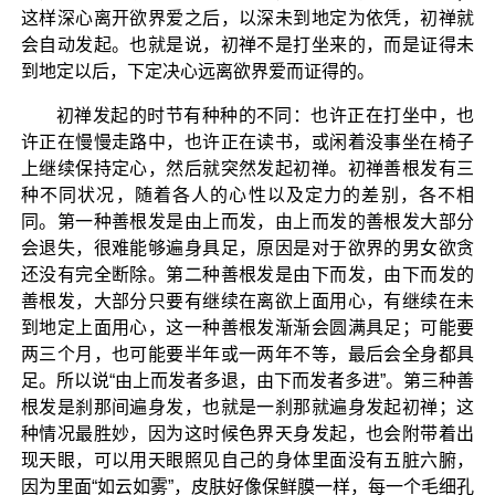
这样深心离开欲界爱之后，以深未到地定为依凭，初禅就
会自动发起。也就是说，初禅不是打坐来的，而是证得未
到地定以后，下定决心远离欲界爱而证得的。
初禅发起的时节有种种的不同：也许正在打坐中，也
许正在慢慢走路中，也许正在读书，或闲着没事坐在椅子
上继续保持定心，然后就突然发起初禅。初禅善根发有三
种不同状况，随着各人的心性以及定力的差别，各不相
同。第一种善根发是由上而发，由上而发的善根发大部分
会退失，很难能够遍身具足，原因是对于欲界的男女欲贪
还没有完全断除。第二种善根发是由下而发，由下而发的
善根发，大部分只要有继续在离欲上面用心，有继续在未
到地定上面用心，这一种善根发渐渐会圆满具足；可能要
两三个月，也可能要半年或一两年不等，最后会全身都具
足。所以说“由上而发者多退，由下而发者多进”。第三种善
根发是刹那间遍身发，也就是一刹那就遍身发起初禅；这
种情况最胜妙，因为这时候色界天身发起，也会附带着出
现天眼，可以用天眼照见自己的身体里面没有五脏六腑，
因为里面“如云如雾”，皮肤好像保鲜膜一样，每一个毛细孔