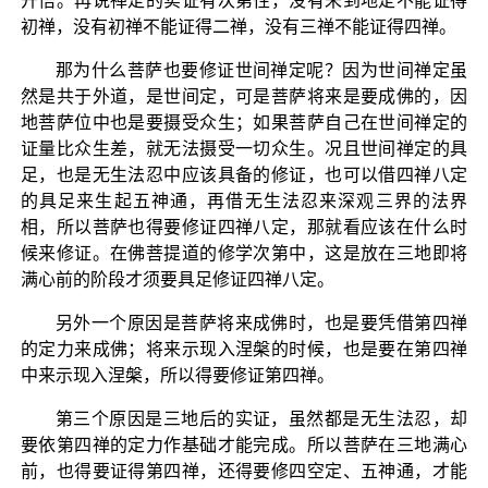
开悟。再说禅定的实证有次第性，没有未到地定不能证得
初禅，没有初禅不能证得二禅，没有三禅不能证得四禅。
那为什么菩萨也要修证世间禅定呢？因为世间禅定虽
然是共于外道，是世间定，可是菩萨将来是要成佛的，因
地菩萨位中也是要摄受众生；如果菩萨自己在世间禅定的
证量比众生差，就无法摄受一切众生。况且世间禅定的具
足，也是无生法忍中应该具备的修证，也可以借四禅八定
的具足来生起五神通，再借无生法忍来深观三界的法界
相，所以菩萨也得要修证四禅八定，那就看应该在什么时
候来修证。在佛菩提道的修学次第中，这是放在三地即将
满心前的阶段才须要具足修证四禅八定。
另外一个原因是菩萨将来成佛时，也是要凭借第四禅
的定力来成佛；将来示现入涅槃的时候，也是要在第四禅
中来示现入涅槃，所以得要修证第四禅。
第三个原因是三地后的实证，虽然都是无生法忍，却
要依第四禅的定力作基础才能完成。所以菩萨在三地满心
前，也得要证得第四禅，还得要修四空定、五神通，才能