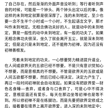
了自己存在，然后渐渐的外面声音没听到；等行者听到声
音的时候，可能是一个钟头、两个钟头出定以后的事。像
这样的未到地定就算是很深厚了。浅的未到地定，至少也
要一念不生半个小时或一个小时，不生起语言文字，那才
叫作未到地定。无相念佛功夫好的人，就是动中的未到地
定，算是一般性的动中未到地定，有一般的功夫了。如果
无相念佛功夫很深，坐久了就会离开五尘，就是深未到地
定；但是这只是未到地定，还不能称为初禅，因为还没有
初禅善根发。
凭着未到地定的功夫，一心想要努力精进提升道业，
在人间或欲界天的五欲已经不想要，不是只有意识觉知心
不想要，而是意根真的不想要。不管是欲界天的五欲或是
人间五欲都不想要，然后已经心得决定，决定力产生了，
再过一段时间初禅就会自动发起。如果没有把欲界爱—财
色名食睡—舍弃，或者身与口舍弃了，可是心中不得决
定，意根层面还有爱乐，每天在那边坐等初禅也是等不
到。所以修初禅不是在练腿功，而是先要把欲界定修成之
后，接着要在境界上离开欲界爱，进入深的未到地定中；