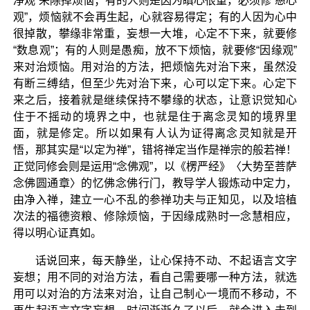
净观”来除掉烦恼；有的人则是因为瞋心很重，必须修“慈心
观”，烦恼就不会再生起，心就容易得定；有的人因为心中
很掉散，攀缘非常重，妄想一大堆，心定不下来，就要修
“数息观”；有的人则是愚痴，放不下烦恼，就要修“因缘观”
来对治烦恼。用对治的方法，把烦恼先对治下来，虽然没
有断三缚结，但至少先对治下来，心可以定下来。心定下
来之后，接着就是继续保持不攀缘的状态，让意识觉知心
住于不摇动的境界之中，也就是住于离念灵知的境界里
面，就是修定。所以如果有人认为证得离念灵知就是开
悟，那其实是“以定为禅”，错将禅定当作是禅宗的般若禅！
正觉同修会则是运用“念佛观”，以《楞严经》〈大势至菩萨
念佛圆通章〉的忆佛念佛行门，教导学人锻炼动中定力，
由净入禅，建立一心不乱的参禅功夫与正知见，以及培植
次法的福德资粮、修除烦恼，于因缘成熟时一念慧相应，
得以明心证真如。
话说回来，每天静坐，让心保持不动、不起语言文字
妄想；用不同的对治方法，看自己需要哪一种方法，就选
用可以对治的方法来对治，让自己制心一境而不移动，不