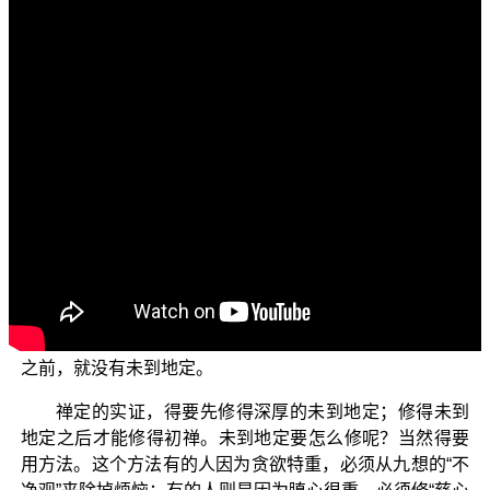
各位菩萨：阿弥陀佛！
欢迎收看“三乘菩提之法华经讲义”视频弘法节目，今天
继续跟大家介绍〈从地踊出品〉概说；今天要从平实导师
的《法华经讲义》第十五辑第1页讲起，概略介绍禅定。
禅定是讲四禅八定：初禅、二禅、三禅、四禅，再加
上四空定，也就是空无边处定、识无边处定、无所有处
定、非想非非想处定。禅定的修行先要修证未到地定，每
个禅定前面都有一个中间禅，叫作“未到地定”。地就是“境
界”的意思，“未到地定”就是还未到达那个境界的定。例如
初禅前的未到地定，二禅前的未到地定，乃至四禅前的未
到地定，都是未到地定。可是无色界相应的四空定的定境
之前，就没有未到地定。
禅定的实证，得要先修得深厚的未到地定；修得未到
地定之后才能修得初禅。未到地定要怎么修呢？当然得要
用方法。这个方法有的人因为贪欲特重，必须从九想的“不