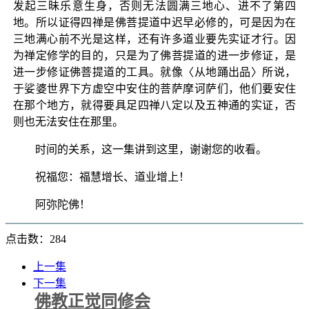
发起三昧乐意生身，否则无法圆满三地心、进不了第四
地。所以证得四禅是佛菩提道中迟早必修的，可是因为在
三地满心前不光是这样，还有许多道业要先实证才行。因
为禅定修学的目的，只是为了佛菩提道的进一步修证，是
进一步修证佛菩提道的工具。就像〈从地踊出品〉所说，
于娑婆世界下方虚空中安住的菩萨摩诃萨们，他们要安住
在那个地方，就得要具足四禅八定以及五神通的实证，否
则也无法安住在那里。
时间的关系，这一集讲到这里，谢谢您的收看。
祝福您：福慧增长、道业增上！
阿弥陀佛！
点击数：284
上一集
下一集
佛教正觉同修会