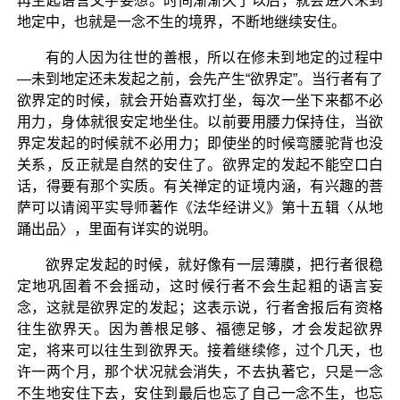
再生起语言文字妄想。时间渐渐久了以后，就会进入未到
地定中，也就是一念不生的境界，不断地继续安住。
有的人因为往世的善根，所以在修未到地定的过程中
—未到地定还未发起之前，会先产生“欲界定”。当行者有了
欲界定的时候，就会开始喜欢打坐，每次一坐下来都不必
用力，身体就很安定地坐住。以前要用腰力保持住，当欲
界定发起的时候就不必用力；即使坐的时候弯腰驼背也没
关系，反正就是自然的安住了。欲界定的发起不能空口白
话，得要有那个实质。有关禅定的证境内涵，有兴趣的菩
萨可以请阅平实导师著作《法华经讲义》第十五辑〈从地
踊出品〉，里面有详实的说明。
欲界定发起的时候，就好像有一层薄膜，把行者很稳
定地巩固着不会摇动，这时候行者不会生起粗的语言妄
念，这就是欲界定的发起；这表示说，行者舍报后有资格
往生欲界天。因为善根足够、福德足够，才会发起欲界
定，将来可以往生到欲界天。接着继续修，过个几天，也
许一两个月，那个状况就会消失，不去执著它，只是一念
不生地安住下去，安住到最后也忘了自己一念不生，也忘