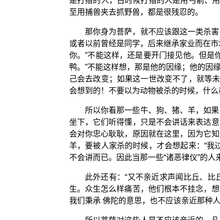
是打猎的人，古时候打猎的人是用弓箭、用
至用捕兽夹去抓野兽，都是很残忍的。
那你身为菩萨，就不应该跟这一类杀害
或者以前曾经是同学，后来继承家业而在市
你。”不能这样，还是要开门接见他。但是
鸭。”不能这样想，那是他的因缘；他的因
己会去改变；如果这一世改变不了，就等未
会想到的！不要以为动物被杀的时候，什么
所以你看那一些牛、狗、猪、羊，如果
坐下，它们听得懂，只是不会讲话来表达意
会对你忠心耿耿，原因就在这里，因为它知
羊，要被人家杀的时候，才会想起来：“我
不会讲而已。因此当那一些“诸恶律仪”的人
此外还有：“又不亲近求声闻比丘、比
生。众生怎么样痛苦，他们根本不挂念，想
我们秉承 佛陀的意思，也不应该亲近那种