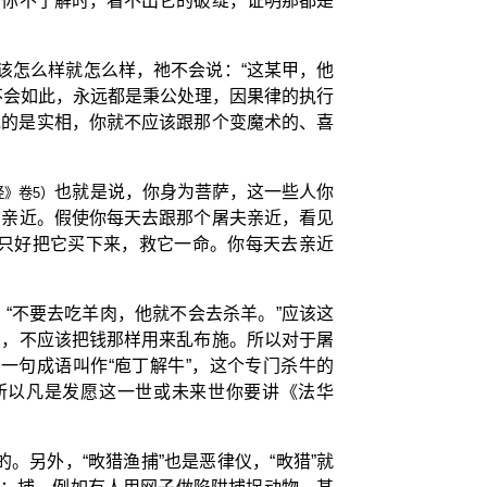
当你不了解时，看不出它的破绽，证明那都是
该怎么样就怎么样，祂不会说：“这某甲，他
不会如此，永远都是秉公处理，因果律的执行
说的是实相，你就不应该跟那个变魔术的、喜
也就是说，你身为菩萨，这一些人你
经》卷5）
该亲近。假使你每天去跟那个屠夫亲近，看见
只好把它买下来，救它一命。你每天去亲近
“不要去吃羊肉，他就不会去杀羊。”应该这
慧，不应该把钱那样用来乱布施。所以对于屠
一句成语叫作“庖丁解牛”，这个专门杀牛的
所以凡是发愿这一世或未来世你要讲《法华
。另外，“畋猎渔捕”也是恶律仪，“畋猎”就