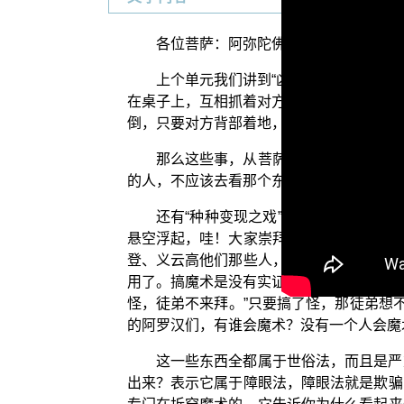
各位菩萨：阿弥陀佛！
上个单元我们讲到“凶戏”。前面说的凶
在桌子上，互相抓着对方的手掌角力，看谁
倒，只要对方背部着地，就算你赢，属于比较
那么这些事，从菩萨戒来说，都属于违
的人，不应该去看那个东西，那个叫作“相扠
还有“种种变现之戏”，就是现代讲的
悬空浮起，哇！大家崇拜得不得了；后来被
登、义云高他们那些人，他们搞法求甘露，
用了。搞魔术是没有实证佛法的时候才会利
怪，徒弟不来拜。”只要搞了怪，那徒弟想
的阿罗汉们，有谁会魔术？没有一个人会魔
这一些东西全都属于世俗法，而且是严
出来？表示它属于障眼法，障眼法就是欺骗