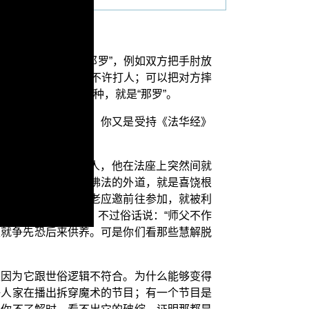
巧。若是比较小型的“那罗”，例如双方把手肘放
那罗”，纯粹角力，不许打人；可以把对方摔
的，属于角力这一种，就是“那罗”。
为你是学菩萨行的人，你又是受持《法华经》
赖喇嘛就搞过魔术骗人，他在法座上突然间就
密宗的外道，也是附佛法的外道，就是喜饶根
术；结果有些佛教长老应邀前往参加，就被利
逸致去搞那个魔术？不过俗话说：“师父不作
家就争先恐后来供养。可是你们看那些慧解脱
是因为它跟世俗逻辑不符合。为什么能够变得
好人家在播出拆穿魔术的节目；有一个节目是