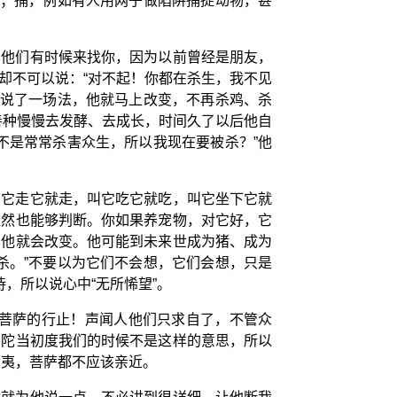
人；捕，例如有人用网子做陷阱捕捉动物，甚
如他们有时候来找你，因为以前曾经是朋友，
却不可以说：“对不起！你都在杀生，我不见
他说了一场法，他就马上改变，不再杀鸡、杀
善种慢慢去发酵、去成长，时间久了以后他自
不是常常杀害众生，所以我现在要被杀？”他
叫它走它就走，叫它吃它就吃，叫它坐下它就
显然也能够判断。你如果养宠物，对它好，它
，他就会改变。他可能到未来世成为猪、成为
杀。”不要以为它们不会想，它们会想，只是
，所以说心中“无所悕望”。
菩萨的行止！声闻人他们只求自了，不管众
佛陀当初度我们的时候不是这样的意思，所以
婆夷，菩萨都不应该亲近。