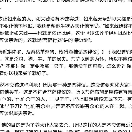
这样，其实过程是怎么样。说明魔术是经过精心设计的安排，
。
是依止如来藏的人，如来藏没有不诚实过，如来藏无量劫以来都是
不要让他下地狱，我还是帮他生欲界天让他享受。”如来藏始终
你依止如来藏——也就是依止此经，这个《妙法莲华经》既然
该亲近的。这就是“菩萨行处”讲的“亲近处”。
不亲近旃陀罗，及畜猪羊鸡狗，畋猎渔捕诸恶律仪；】
（《妙法莲华
，就是杀鸡、狗、牛、羊的屠夫。菩萨以慈悲为怀，所以不应
吗？不能！你一定要救那一只羊，那他没羊肉可卖，怎么办？你
着你送钱来买羊就好了。
然不应该这样利乐！因为那一种是恶律仪。这应该要劝化大家：
向他买羊。这是不符合菩萨律仪的，所以菩萨布施是应该有智
心的，他们杀羊的人，一见了羊，马上联想到该怎么下刀。有
从哪里下刀？”他们有杀心，菩萨不应该跟有杀心的人在一起。
应该跟屠夫亲近。
人，他的目的是为了养大让人家去杀，所以这样的人是不应该亲近的