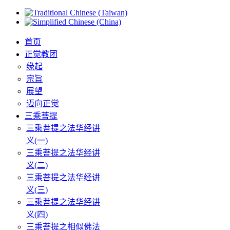
首页
正觉教团
缘起
宗旨
展望
迈向正觉
三乘菩提
三乘菩提之法华经讲
义(一)
三乘菩提之法华经讲
义(二)
三乘菩提之法华经讲
义(三)
三乘菩提之法华经讲
义(四)
三乘菩提之相似佛法