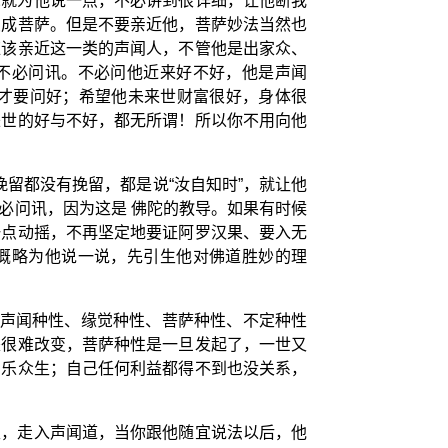
你就为他说一点，不必讲到很详细，让他断我
变成菩萨。但是不要亲近他，菩萨妙法当然也
应该亲近这一类的声闻人，不管他是出家众、
”不必问讯。不必问他近来好不好，他是声闻
才要问好；希望他未来世财富很好，身体很
来世的好与不好，都无所谓！所以你不用向他
留都没有挽留，都是说“汝自知时”，就让他
必问讯，因为这是 佛陀的教导。如果有时候
一点动摇，不再坚定地要证阿罗汉果、要入无
以概略为他说一说，先引生他对佛道胜妙的理
有声闻种性、缘觉种性、菩萨种性、不定种性
是很难改变，菩萨种性是一旦发起了，一世又
利乐众生；自己任何利益都得不到也没关系，
性，走入声闻道，当你跟他随宜说法以后，他