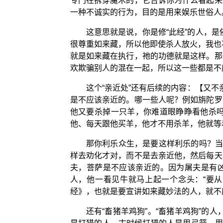
专门在拆穿魔术的，它告诉你为什么看起来
一种不诚实的行为，目的是用来娱乐世俗人
这意思就是说，你是修“此经”的人，
很尊重如来藏，所以他即使杀人放火，我也
就是如来藏在执行，祂的功德就是这样。那
欢欺骗别人的混在一起，所以这一些都是不应
这个“亲近处”还有后续的内容：【又
是不应该亲近的。哪一些人呢？例如旃陀罗
他又要杀掉一只羊，你难道眼睁睁看他杀
他、每天跟他买羊，他才不用杀羊，他就等
那你利乐众生，是要这样利乐的吗？当
样去劝化才对，而不是去亲近他，然后每天
夫，菩萨是不应该亲近的。因为屠夫是有凶
人，他一看见牛就马上起一个念头：“要
经》，也就是要宣讲如来藏妙法的人，就不
还有“畜猪羊鸡狗”。“畜猪羊鸡狗”的