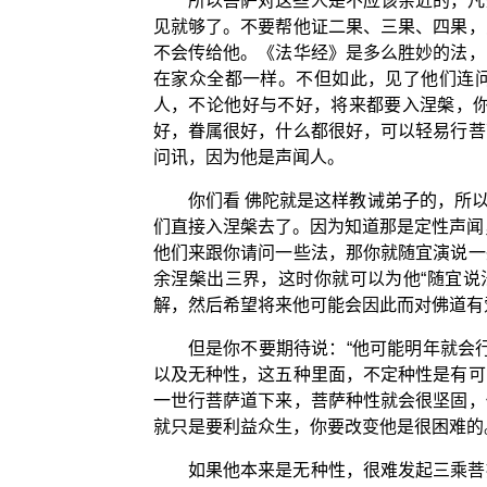
所以菩萨对这些人是不应该亲近的，凡
见就够了。不要帮他证二果、三果、四果，
不会传给他。《法华经》是多么胜妙的法，
在家众全都一样。不但如此，见了他们连问
人，不论他好与不好，将来都要入涅槃，
好，眷属很好，什么都很好，可以轻易行菩
问讯，因为他是声闻人。
你们看 佛陀就是这样教诫弟子的，所
们直接入涅槃去了。因为知道那是定性声闻
他们来跟你请问一些法，那你就随宜演说一
余涅槃出三界，这时你就可以为他“随宜说
解，然后希望将来他可能会因此而对佛道有
但是你不要期待说：“他可能明年就会
以及无种性，这五种里面，不定种性是有可
一世行菩萨道下来，菩萨种性就会很坚固，
就只是要利益众生，你要改变他是很困难的
如果他本来是无种性，很难发起三乘菩