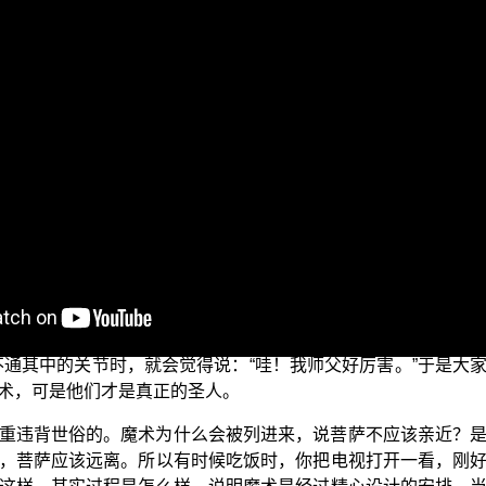
戏是“相扠”跟“相扑”；“那罗”就比较文雅一点，纯粹比力气与技
赢，也是属于“那罗”，就是小型的比较力气。蒙古摔角也是属于“
文雅的摔角一类。又如柔道，也是属于“那罗”，柔道是不许打人
犯律仪，所以菩萨不应该去参加，或是跟这些人互相往来。因
”。
魔术。变魔术，不是只有魔术师会变，有些法师也会搞。以前达
拆穿了，原来是搞魔术，想要让人误会他有神通。以前还有附
后来魔术师也把他拆穿了，其实只是中国古代的菌类快速生长
用的，如果你真的有法上的实证，那妙法都讲不完了，哪有闲情
不通其中的关节时，就会觉得说：“哇！我师父好厉害。”于是大
术，可是他们才是真正的圣人。
重违背世俗的。魔术为什么会被列进来，说菩萨不应该亲近？
，菩萨应该远离。所以有时候吃饭时，你把电视打开一看，刚