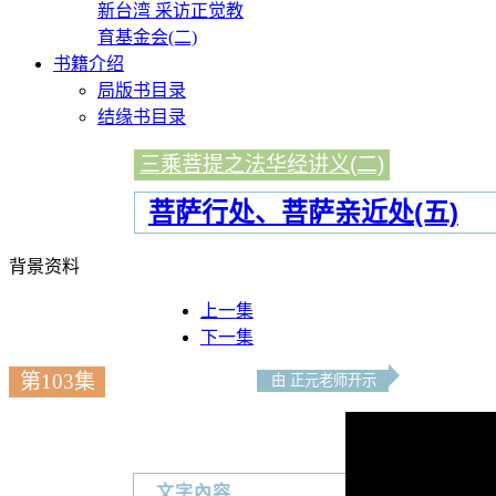
新台湾 采访正觉教
育基金会(二)
书籍介绍
局版书目录
结缘书目录
三乘菩提之法华经讲义(二)
菩萨行处、菩萨亲近处(五)
背景资料
上一集
下一集
第103集
由 正元老师开示
文字內容