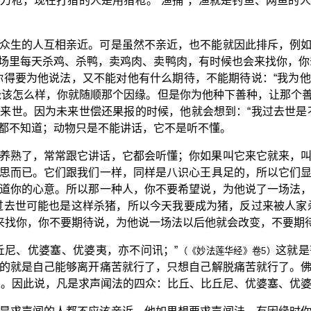
刀枪，现在打猎的人是用猎枪。“渔捕”，渔就是钓鱼、网鱼的
众生的人互相亲近。可是虽然不亲近，也不能就因此排斥，例
场里每天杀鸡、杀鸭，卖鸡肉、卖鸭肉，有时候也会来找你，你
你得要为他说法，又不能对他有什么期待，不能期待说：“我为
缘该怎么样，你就随顺那个因缘。但是你为他种下善种，让那个
来世。因为未来世偿还果报的时候，他就会想到：“我过去世是
都不知道；动物只是不能讲话，它不是听不懂。
养熟了，常常跟它讲话，它都会听懂；你如果叫它来它就来，
思而已。它们跟我们一样，同样是八识心王具足的，所以它们
道你的心意。所以那一种人，你不要希望说，为他说了一场法
过去世可能也是这样杀猪，所以今天我要成为猪，反过来被人家
来找你，你不要期待说，为他说一场法以后他就会改变，不要期待
丘尼、优婆塞、优婆夷，亦不问讯；”
这就是
（《妙法莲华经》卷5）
的就是自己能够离开痛苦就行了，只想自己解脱痛苦就行了。
人。因此说，凡是求声闻法的四众：比丘、比丘尼、优婆塞、优