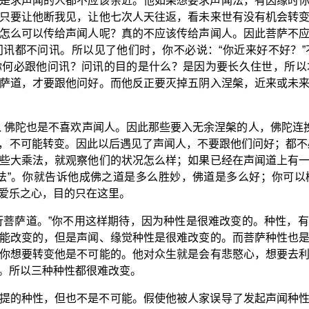
是求声闻的人都不应该亲近。他如果想要求声闻法，有因缘时
只要让他断我见，让他七次人天往返，看未来世有没有机会转
怎么可以传给声闻人呢？真的不应该传给声闻人。因此菩萨不
讯都不问讯。所以见了他们时，你不必说：“你近来好不好？
你何必跟他问讯？问讯的目的是什么？是因为要长久住世，所以
萨道，才要跟他问好。而他反正要灭掉五阴入涅槃，近来或未
以 佛陀也是不喜欢声闻人。因此那些要入无余涅槃的人，佛陀连挽
，不可能转变。因此以后遇见了声闻人，不要跟他们问好；都不
些大乘法，就观察他们的状况怎么样；如果已经在声闻道上有
法”。你就告诉他成佛之道是多么胜妙，佛道是多么好；你可
爱乐之心，目的只在这里。
行菩萨道。”你不用这样期待，因为种性是很难改变的。种性，
能改变的，但是声闻、缘觉种性是很难改变的。而菩萨种性也
你想要转变他是不可能的。他对众生就是会有悲愍心，想要去
。所以三种种性都很难改变。
提的种性，但也不是不可能。假使他被人家误导了发起声闻种