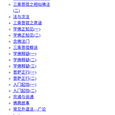
三乘菩提之相似佛法
(二)
法与次法
三乘菩提之意涵
学佛正知见(一)
学佛正知见(二)
念佛法门
三乘菩提概说
学佛释疑(一)
学佛释疑(二)
学佛释疑(三)
菩萨正行(一)
菩萨正行(二)
入门起信(一)
入门起信(二)
宗通与说通
佛典故事
常见外道法—广论