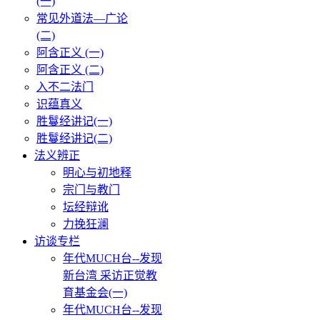
(一)
常见外道法—广论
(二)
阿含正义 (一)
阿含正义 (二)
入不二法门
识蕴真义
胜鬘经讲记(一)
胜鬘经讲记(二)
法义辨正
明心与初地释
宗门与教门
坛经辩讹
力挽狂澜
访谈专栏
年代MUCH台--发现
新台湾 采访正觉教
育基金会(一)
年代MUCH台--发现