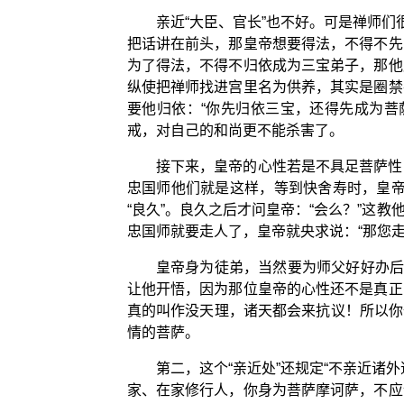
亲近“大臣、官长”也不好。可是禅师
把话讲在前头，那皇帝想要得法，不得不先
为了得法，不得不归依成为三宝弟子，那他
纵使把禅师找进宫里名为供养，其实是圈禁
要他归依：“你先归依三宝，还得先成为菩
戒，对自己的和尚更不能杀害了。
接下来，皇帝的心性若是不具足菩萨性
忠国师他们就是这样，等到快舍寿时，皇帝
“良久”。良久之后才问皇帝：“会么？”
忠国师就要走人了，皇帝就央求说：“那您走
皇帝身为徒弟，当然要为师父好好办后
让他开悟，因为那位皇帝的心性还不是真正
真的叫作没天理，诸天都会来抗议！所以你
情的菩萨。
第二，这个“亲近处”还规定“不亲近
家、在家修行人，你身为菩萨摩诃萨，不应