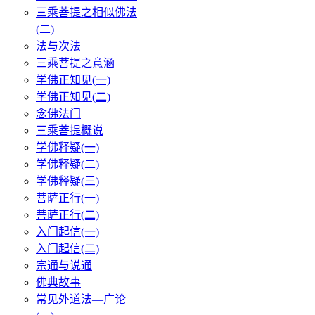
三乘菩提之相似佛法
(二)
法与次法
三乘菩提之意涵
学佛正知见(一)
学佛正知见(二)
念佛法门
三乘菩提概说
学佛释疑(一)
学佛释疑(二)
学佛释疑(三)
菩萨正行(一)
菩萨正行(二)
入门起信(一)
入门起信(二)
宗通与说通
佛典故事
常见外道法—广论