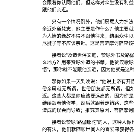
会跟着你认同他们，但这样对众生没有利益
跟他们亲近。
只有一个情况例外，他们愿意大力护法
亲近外道梵志，他主要是作什么？他主要就
为人情的缘故不得不跟他往来，结果众生以
尼揵子等不应该亲近。这是菩萨摩诃萨应该
接着说“及造世俗文笔，赞咏外书及路伽
么地方？用来赞咏外道的书籍。他赞叹歌咏
悟”，那你就不能跟他亲近，因为他就是这种
那你如果一天到晚说：“他说上帝有开
俗亲属就无所谓，世俗朋友都无所谓，但
近。这些人都是你应该要远离的，因为你是
继续跟着他修学，然后就跟着走错路，这些
造成的误会而导致；推究其原因，菩萨摩诃
接着说赞咏“路伽耶陀”的人，这种人
的有法，他们就随顺世间人的喜爱来获得各