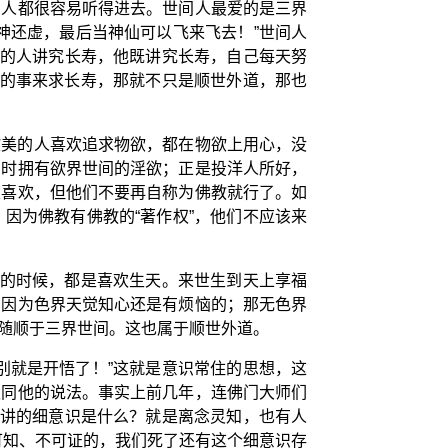
间人都很容易听得进去。世间人最爱的是三界
神还虚，最后当神仙可以飞来飞去！”世间人
有的人讲究长寿，他既讲究长寿，自己每天努
理的事来求长寿，那就不只是顺世外道，那也
欧美的人喜欢追求物欲，都在物欲上用心，没
同时拥有欲界世间的淫欲；正是投洋人所好，
很喜欢，但他们不要再自称为佛教就行了。如
因为佛教有佛教的“著作权”，他们不应该来
法的时候，都是喜欢生天。来世生到天上享福
，因为色界天觉知心还是有烦恼的；那无色界
随顺于三界世间。这也属于顺世外道。
别就是开悟了！”这就是意识常住的思想，这
认同他的说法。事实上前几年，连佛门大师们
们讲的细意识是什么？就是离念灵知，也有人
可知、不可证的，我们死了还有这个细意识存