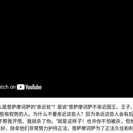
法如实相”，虽然如实相是无分别，但如实相的智慧却不是无分
教导：“亦不行不分别。”不可以每天住于不分别的境界中，如果
 世尊的开示，“观诸法如实相”而了知实相法界的“不分别”境
为“菩萨摩诃萨行处”。证悟的菩萨就应该这样行，才有能力与智
》，第一个部分就是自己的心性要有所转变：“住忍辱地，柔和善
要坚强起来，不能惊惧；心性暴躁的，不能继续暴躁，要住于“忍
老是住在如来藏的无分别境界里面，因此说，悟后现观实相法界
亦不行不分别”；是所悟的实相法界依旧住于不分别，依旧“于法无
，使众生同样可以证入实相无分别、无所行的境界，所以悟后应该
应该作到的“菩萨摩诃萨行处”的第二个部分。
么是菩萨摩诃萨的“亲近处”？是说“菩萨摩诃萨不亲近国王、王子
些有权势的人。为什么不要亲近这些人？因为亲近这些人会有
不帮我开悟，我就杀了你。”就是这样子！也许你不怕被杀，但
不好，除非他们非常努力护持正法，菩萨摩诃萨为了正法久住和