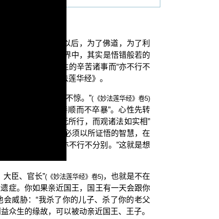
别的；在你转依完成以后，为了佛道，为了利
每天住于不分别的境界中，其实是悟错般若的
界，又能面对救护众生的辛苦诸事而“亦不行不
慧为人如实演讲《妙法莲华经》。
顺而不卒暴，心亦不惊。”
(《妙法莲华经》卷5)
辱地”，要“柔和善顺而不卒暴”。心性先转
如来藏妙心“于法无所行，而观诸法如实相”
所行”，但觉知心却必须以所证悟的智慧，在
依 世尊圣教：“亦不行不分别。”这就是想
、大臣、官长”
，也就是不在
(《妙法莲华经》卷5)
后遗症。你如果亲近国王，国王有一天会跟你
他会威胁：“我杀了你的儿子、杀了你的老父
利益众生的缘故，可以被动亲近国王、王子。