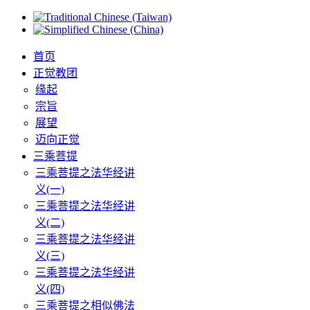
首页
正觉教团
缘起
宗旨
展望
迈向正觉
三乘菩提
三乘菩提之法华经讲
义(一)
三乘菩提之法华经讲
义(二)
三乘菩提之法华经讲
义(三)
三乘菩提之法华经讲
义(四)
三乘菩提之相似佛法