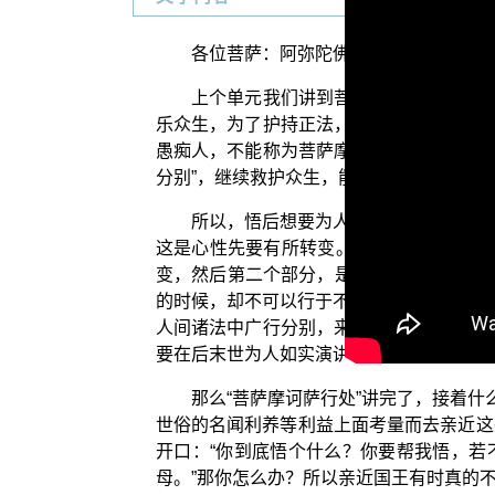
各位菩萨：阿弥陀佛！
上个单元我们讲到菩萨行处要能“观诸
乐众生，为了护持正法，你应该如 世尊的
愚痴人，不能称为菩萨摩诃萨。那么能够遵行
分别”，继续救护众生，能这样子作，就称
所以，悟后想要为人如实演讲《法华经
这是心性先要有所转变。心性不够坚强的，
变，然后第二个部分，是法上证悟之后不能
的时候，却不可以行于不分别之中，应该“
人间诸法中广行分别，来为众生广分别诸法
要在后末世为人如实演讲《法华经》的人，
那么“菩萨摩诃萨行处”讲完了，接着什
世俗的名闻利养等利益上面考量而去亲近这
开口：“你到底悟个什么？你要帮我悟，若
母。”那你怎么办？所以亲近国王有时真的