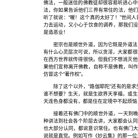
佛法，一般迷信的佛教徒却很容易听进心中
法，你如果告诉他们三界有常住的法，他们
听了就说：“喔！这个真的太好了！”世间
力去运动，又小心于饮食的调养，那我们没
是造恶业！
密宗也是顺世外道，因为它既是外道法
有什么心灵层次可说，所以贪淫，大家都很
在西方世界就传得很快。但我们不想消灭他
果他们宣称离开佛教，自称不是佛教，叫作
仿冒这个“著作权”。
除了这个以外，“路伽耶陀”还有的是
谁不想要？生天，就是生欲界天享福，或生
天连色身都没有，都是住在定境中不起烦恼
接着还有佛门中的顺世外道，一天到晚
种讲法到社会各个阶层去讲，大家都会认同
也大部分认同，都说意识常住。也有佛门大
说就是直觉。例如写作《妙云集》的那一位