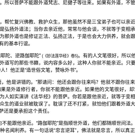
。所以菩萨不能跟外道梵志、尼揵子等往来。如果有外道，不
，帮忙复兴佛教、救护众生，那他虽然不是三宝弟子也可以亲
是弘扬外道法；当你去亲近他，常常与他会谈，不就等于变相
为那外道也是修证正法、弘扬正法，于是也会大力供养，就会
有的基本行谊。
耶陀、逆路伽耶陀”
。有的人文笔很好，所以
(《妙法莲华经》卷5)
外道写的那些书籍，说内容多么好，这种人你就不能亲近。只要有
人！他正是“造世俗文笔，赞咏外书”。
悟，他是讲错的。”那请问：他还会跟你往来吗？他就不跟你往
如果是外道修行者，你就不能跟他亲近。如果他的文笔很好，却
为人如实演讲《法华经》的菩萨。你若是跟他亲近，就等于变
众生的道业就被耽误了。耽误了还不打紧，就怕他们跟着外道
萨还是要承担这个责任。
你也不能跟他亲近。“路伽耶陀”是指顺世外道，他们都随顺世间法
种名闻利养。有一句话说“忠言逆耳”，佛法就是忠言，所以真