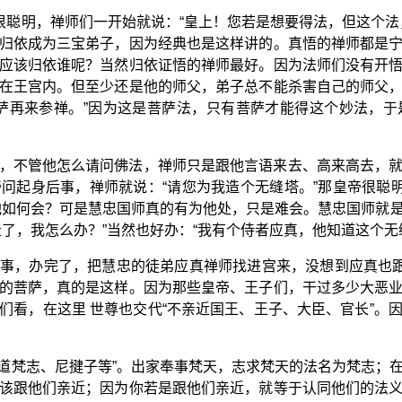
们很聪明，禅师们一开始就说：“皇上！您若是想要得法，但这个法
归依成为三宝弟子，因为经典也是这样讲的。真悟的禅师都是
应该归依谁呢？当然归依证悟的禅师最好。因为法师们没有开
在王宫内。但至少还是他的师父，弟子总不能杀害自己的师父
萨再来参禅。”因为这是菩萨法，只有菩萨才能得这个妙法，
，不管他怎么请问佛法，禅师只是跟他言语来去、高来高去，
问起身后事，禅师就说：“请您为我造个无缝塔。”那皇帝很聪明
这教他如何会？可是慧忠国师真的有为他处，只是难会。慧忠国师就
了，我怎么办？”当然也好办：“我有个侍者应真，他知道这个无
事，办完了，把慧忠的徒弟应真禅师找进宫来，没想到应真也跟
的菩萨，真的是这样。因为那些皇帝、王子们，干过多少大恶
们看，在这里 世尊也交代“不亲近国王、王子、大臣、官长”。
诸外道梵志、尼揵子等”。出家奉事梵天，志求梵天的法名为梵志；
该跟他们亲近；因为你若是跟他们亲近，就等于认同他们的法