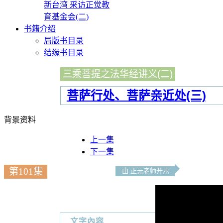
新台湾 采访正觉教
育基金会(二)
书籍介绍
局版书目录
结缘书目录
三乘菩提之法华经讲义(二)
菩萨行处、菩萨亲近处(三)
背景资料
上一集
下一集
第101集
由 正元老师开示
文字內容