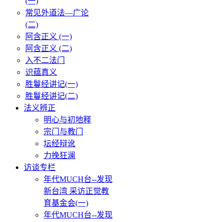
(一)
常见外道法—广论
(二)
阿含正义 (一)
阿含正义 (二)
入不二法门
识蕴真义
胜鬘经讲记(一)
胜鬘经讲记(二)
法义辨正
明心与初地释
宗门与教门
坛经辩讹
力挽狂澜
访谈专栏
年代MUCH台--发现
新台湾 采访正觉教
育基金会(一)
年代MUCH台--发现