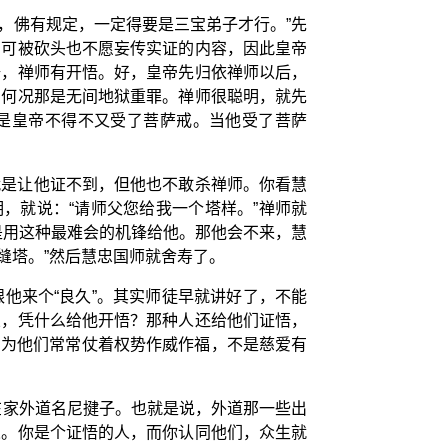
，佛有规定，一定得要是三宝弟子才行。”先
宁可被砍头也不愿妄传实证的内容，因此皇帝
悟，禅师有开悟。好，皇帝先归依禅师以后，
，何况那是无间地狱重罪。禅师很聪明，就先
于是皇帝不得不又受了菩萨戒。当他受了菩萨
就是让他证不到，但他也不敢杀禅师。你看慧
，就说：“请师父您给我一个塔样。”禅师就
是用这种最难会的机锋给他。那他会不来，慧
缝塔。”然后慧忠国师就舍寿了。
他来个“良久”。其实师徒早就讲好了，不能
业，凭什么给他开悟？那种人还给他们证悟，
因为他们常常仗着权势作威作福，不是慈爱有
在家外道名尼揵子。也就是说，外道那一些出
义。你是个证悟的人，而你认同他们，众生就