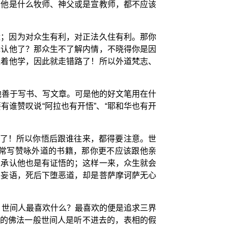
管他是什么牧师、神父或是宣教师，都不应该
近；因为对众生有利，对正法久住有利。那你
承认他了？那众生不了解内情，不晓得你是因
跟着他学，因此就走错路了！所以外道梵志、
他善于写书、写文章。可是他的好文笔用在什
谁赞叹说“阿拉也有开悟”、“耶和华也有开
来了！所以你悟后跟谁往来，都得要注意。世
常写赞咏外道的书籍，那你更不应该跟他亲
相承认他也是有证悟的；这样一来，众生就会
大妄语，死后下堕恶道，却是菩萨摩诃萨无心
。世间人最喜欢什么？最喜欢的便是追求三界
正的佛法一般世间人是听不进去的，表相的假