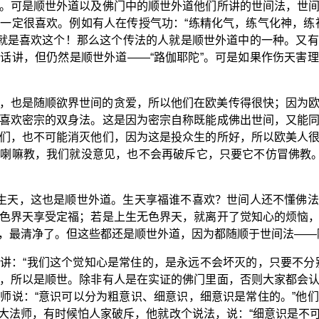
。可是顺世外道以及佛门中的顺世外道他们所讲的世间法，世
一定很喜欢。例如有人在传授气功：“练精化气，练气化神，练
人就是喜欢这个！那么这个传法的人就是顺世外道中的一种。又
话讲，但仍然是顺世外道——“路伽耶陀”。可是如果作伤天害
，也是随顺欲界世间的贪爱，所以他们在欧美传得很快；因为
喜欢密宗的双身法。这是因为密宗自称既能成佛出世间，又能
们，也不可能消灭他们，因为这是投众生的所好，所以欧美人
喇嘛教，我们就没意见，也不会再破斥它，只要它不仿冒佛教。
求生天，这也是顺世外道。生天享福谁不喜欢？世间人还不懂佛
色界天享受定福；若是上生无色界天，就离开了觉知心的烦恼
，最清净了。但这些都还是顺世外道，因为都随顺于世间法——
讲：“我们这个觉知心是常住的，是永远不会坏灭的，只要不分
，所以是顺世。除非有人是在实证的佛门里面，否则大家都会
师说：“意识可以分为粗意识、细意识，细意识是常住的。”他
大法师，有时候怕人家破斥，他就改个说法，说：“细意识是不