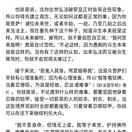
也就是说，当你出世弘法破邪显正时会有这些现象，
所以你得先建立观念，无论如何这都是正常的事，因为你
是菩萨！诸位未来世，或者半劫、一劫，乃至几劫之后出
来当法主，现在要先种下这个种子，知道众生本来就是这
样。所以未来被咬、被骂时，就不要自怨自艾说：“我何苦
来哉啊！真是自讨苦吃。”不必这样，因为愚痴的众生本来
就是这样的。当你有了这样的认知，出来弘法而又被众生
辱骂时，你就不会觉得太难过了。
接下来说，“恶鬼入其身，骂詈毁辱我”，这是众菩萨们
早就有心理准备的；因为有心理准备，所以“我等敬信佛，
当着忍辱铠，为说是经故，忍此诸难事”
（《妙法莲华经》卷
。也就是说，不论遇到什么样的难事，都要坚固地穿着
4）
忍辱的铠甲，接受一切邪恶的人的砍杀、射杀、刺杀，当
这些境界现前时全部都要接受。只要穿着忍辱铠甲，你就
可以存活下来继续利乐大众。
“我不爱身命，但惜无上道，我等于来世，护持佛所