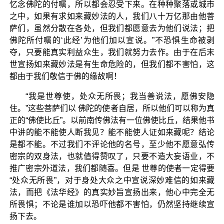
忆念佛陀的付嘱，所以都会忍受下来。在种种聚落或城市
之中，如果有求如来藏妙法的人，我们八十万亿那由他菩
萨们，虽然分散在各处，但我们都愿意去为他们说法；把
佛陀所付嘱的‘此经’为他们加以宣说。”不恐惧生命被剥
夺，只要能真实利益众生，我们就努力去作。由于在后末
世宣扬如来藏妙法是有生命危险的，但我们都不害怕，这
都由于我们敬信于佛的缘故啊！
“我是世尊使，处众无所畏；我当善说法，愿佛安隐
住。”这些菩萨们以 佛陀的使者自居，所以他们可以称为真
正的“佛使比丘”。以前南传佛法有一位佛使比丘，结果他书
中讲的能不能使人断我见？能不能使人证如来藏呢？结论
是都不能。不过我们不评论他的名号，至少他不愿意弘传
密宗的双身法，也就值得赞叹了，只要不造大妄语业，不
推广密宗外道法，我们都随喜。但是 世尊的使者一定得要
“处众无所畏”，对于身处大众之中宣说深妙难信的如来藏
法，而把《法华经》的真实妙旨宣扬出来，他心中完全无
所畏惧；不论是谁加以恐吓他都不害怕，仍然坚持继续宣
扬下去。