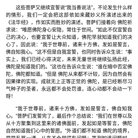
这些菩萨又继续宣誓说“我当善说法”，不论发生什么样
的情形，我们一定会把这部依如来藏妙义所演述出来的
《法华经》，作如实而胜妙的演述。菩萨们接着向 佛陀祈
求说：“唯愿佛陀身心安隐，常住于世间。”如此不仅宣誓自
己的决心，也要宣誓让大众知道，佛陀早就知道我们的决
心了，因此说：“我于世尊前，诸来十方佛，发如是誓言，
佛自知我心。”这不但是自我宣誓，也同时告诉众生说：“事
实上，我们已经心得决定，未来无量世将继续弘扬此经，
佛陀是知道我们的。”这也在告诉众生说：“谁在暗中否定佛
陀，佛陀都知道。”但是 佛陀从来都不计较，因为自然会有
因果律的实现。成就无上正等正觉的 佛陀，是已经断尽习
气种子的圣者，永远都不会处罚谁，连心动都不会动一下
呀！
“我于世尊前，诸来十方佛，发如是誓言，佛自知我
心。”菩萨们发誓完了，最后作个总结说：“我们在世尊以及
从十方聚集到这里来的诸佛面前，发起如是等誓言，佛陀
自然知道我们心中的誓愿。”外道们都不知道 佛陀的境界，