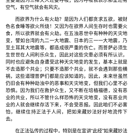
主要是因为三禅天人还要呼吸；因为呼吸就表示那里还有
空气，有空气就会有风灾。
而欲界为什么有火劫？是因为人们都贪求五欲，被财
色名食睡等欲火所烧！又因为在欲界人间生存时也需要火
食，所以欲界就会有火劫。在五浊恶世中有种种的天灾地
变，譬如台湾的九二一大地震、日本的三一一大地震，乃
至土耳其大地震等，都造成很严重的伤亡。而菩萨必须生
生世世在人间利乐众生，因此对这些灾患必须有所认识，
同时也应避免自身遭受这种天灾地变的发生，基本上就是
不去造那个共业；只要不造那个共业，就不会遇到那些横
祸，这些道理菩萨们都是应该知道的。因此，未来世虽然
仍旧会有种种劫浊中的恶事和天灾地变，但我们心里不必
恐惧。因为我们在救护众生，又不断在培植福德，没有恶
业的共业，所以不管什么样恐怖的天灾地变，没有恶业共
业的人就会继续存活下来，不会受恶报。因此咱们不必害
怕，继续住持正法于人间，把如来藏妙法好好地流传下
去。
在正法弘传的过程中，特别是在宣讲“此经”如来藏妙法