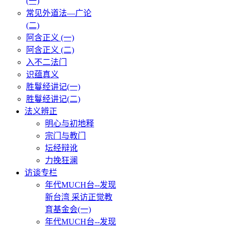
(一)
常见外道法—广论
(二)
阿含正义 (一)
阿含正义 (二)
入不二法门
识蕴真义
胜鬘经讲记(一)
胜鬘经讲记(二)
法义辨正
明心与初地释
宗门与教门
坛经辩讹
力挽狂澜
访谈专栏
年代MUCH台--发现
新台湾 采访正觉教
育基金会(一)
年代MUCH台--发现