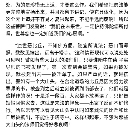
处，为的是珍惜无上道，才要这么作。我们希望把佛法能
更完整地宣扬出来，并且都留下讲记，使它具体化，因为
这个无上道好不容易才复兴起来，不能半途而废啊！所以
这些菩萨们发誓说：“我们在未来世，一定护持佛陀您所付
嘱，世尊您也一定知道我们的心愿啊。”
“浊世恶比丘，不知佛方便，随宜所说法；恶口而颦
蹙，数数见摈出，远离于塔寺。”这种情形现代可以说处处
可见啊！譬如有些大山头的法师们，只要谁暗中在读 平实
导师的书被发现了，第一次查到会被警告；如果再被发
现，就被赶出去——被迁单了。如果严重的话，就是摈
出。譬如有一个大山头，在台北道场的比丘尼因为努力读
导师的书，被查到之后就立刻被调到南部去了，他们就是
这样作的呀！于是杀一儆百，大家都不敢再读了，只好告
短假回俗家去，这就是末法的怪象——出家了反而不好修
行。所以常常可以看见大山头中认同如来藏法的比丘和比
丘尼被摈出，不能住于塔寺中。这样想起来，不禁为那些
大山头的法师们觉得好悲哀啊！