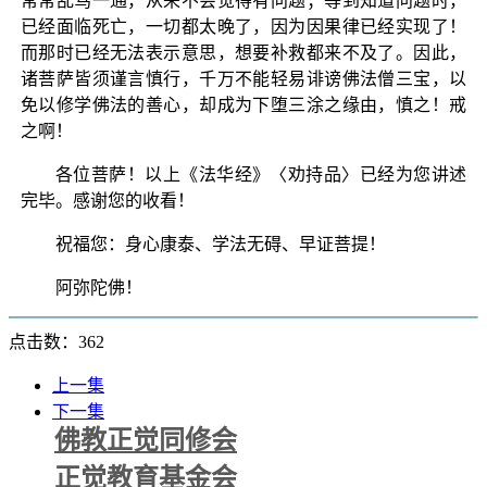
常常乱骂一通，从来不会觉得有问题；等到知道问题时，
已经面临死亡，一切都太晚了，因为因果律已经实现了！
而那时已经无法表示意思，想要补救都来不及了。因此，
诸菩萨皆须谨言慎行，千万不能轻易诽谤佛法僧三宝，以
免以修学佛法的善心，却成为下堕三涂之缘由，慎之！戒
之啊！
各位菩萨！以上《法华经》〈劝持品〉已经为您讲述
完毕。感谢您的收看！
祝福您：身心康泰、学法无碍、早证菩提！
阿弥陀佛！
点击数：362
上一集
下一集
佛教正觉同修会
正觉教育基金会