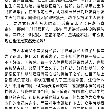
嘱，世尊自当知。”在菩萨道的弘扬过程中，有许多人会害
怕生命发生危险，这是很正常的。譬如，我们早年要出版
《护法集》，在出版前七天，刚好桃园县长刘邦友官邸发
生灭门血案，同修们大家都很紧张，劝 平实导师出入要小
心，要注意有没有被人跟踪。后来又印了《狂密与真
密》，那时干部们很担心，想在 导师讲桌前装设防弹玻
璃。导师说：“别担心，是福不是祸，是祸躲不过。”那么到
现在也还是安然无恙啊！
被人杀害又不是没有经验，往世早就经历过了！但是
为了正法，怕什么！被杀害了，二十年后仍然是一条……
不叫好汉，叫菩萨。每一个人往世都曾经得罪过人，也都
曾被杀害过，只是时间太久了，好几劫、好几劫以前，全
都忘记了！以前还没有发心成为佛弟子之前，在世间法上
都曾被杀害过；那现在若是为了正法被杀害，还怕什么
呢？不用害怕啊！但是你要考虑的是：“假使被杀害的可能
性很大，那我去冒那个险，值不值得？”如果你利益众生的
事已经完成，即使被暗杀也就无所谓。但如果你为众生所
应作的事还有许多，而留着生命继续作下去，众生可以得