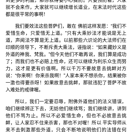
到更多的利益，那你就得要小心提防。只要预防着，人家
就不会来作，大家就可以继续增长道业，在末法时代这些
都是很平常的事啊！
我们要效法这些菩萨们，敢在 佛前这样发愿：“我们不
爱惜生命，只爱惜无上道。”只有大乘妙法才能说是无上
道，声闻法不算是无上道。以前那些六识论的大法师们在
印顺的领导下，不断斥责大乘法，诬指说：“如来藏妙义是
外道的神我、梵我。”但今天他们不敢再说，我们算是成功
了；而我们也不必赔上性命，还可以继续为利乐众生而努
力，这才是更有价值啊。所以千万不要故意去挑衅对方
说：“你来啊！你来杀我啊！”人家本来不想杀你，结果被你
一激也得要杀呀！如果故意去挑衅，那就违犯了菩萨不故
入难处的戒律喔。
所以，我们一定要忍辱，附佛外道他们的法义错误，
咱们继续辨正下去，无妨他们继续骂；我们继续讲，讲到
他们不骂为止。所以不必爱惜生命，但也不必故意去挑
衅，让人家忍不住来杀害，那也不对喔！所以 平实导师从
来不去刺激那些外道，只会不断地说明他们的法错在何