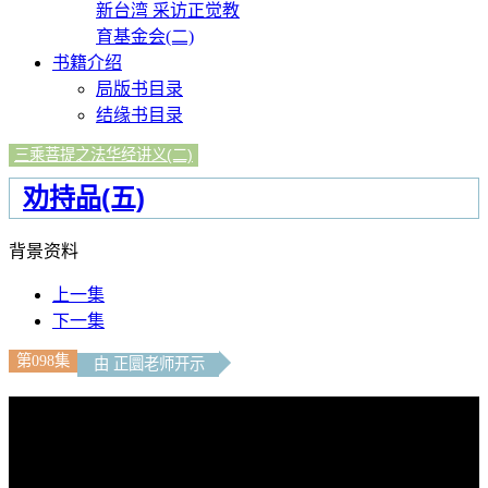
新台湾 采访正觉教
育基金会(二)
书籍介绍
局版书目录
结缘书目录
三乘菩提之法华经讲义(二)
劝持品(五)
背景资料
上一集
下一集
第098集
由 正圜老师开示
文字內容