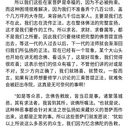
所以我们这些在家菩萨是幸福的，因为不必被拘束。
而这种困境很难解决，因为我们不准备弄个几百公顷、盖
个几万坪的大寺院，来容纳几千位出家人。主要是我们志
不在此，我们志在流传正法，志在整体佛法的完整宣扬，
这才是我们要作的工作。所以求名、求财、求眷属等，都
不是我们之所要。因此我们只要继续把完整的佛菩提宣扬
出去，等这一代的人过去以后，下一代的法师就会渐渐回
归我们所弘扬的正法。现在已经有一个现象，某个大山头
也开始在讲无相念佛、看话头了，这是好现象，我们觉得
很欢喜；这表示他们的信众有福了，不管他们讲的对或是
不对，至少方向正确了，我们就随喜、就赞叹。一般而
言，如果有法师想要修学八识论的三乘菩提正法，就难免
会被赶出寺院，这真是无可奈何的事啊！
“如是等众恶，念佛告敕故，皆当忍是事。诸聚落城
邑，其有求法者，我皆到其所，说佛所嘱法。”也就是说，
这种种恶事都会针对末法之世弘扬如来藏妙义的菩萨而作
出来，这都是正常的事。所以这些菩萨们就发愿说：“犹如
以上所说这么多恶劣的众生，我们因为忆念佛陀的告敕，