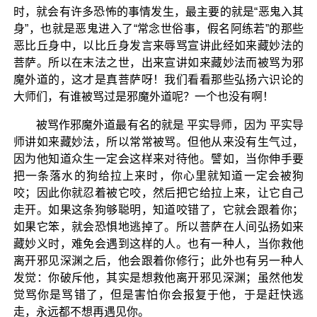
时，就会有许多恐怖的事情发生，最主要的就是“恶鬼入其
身”，也就是恶鬼进入了“常念世俗事，假名阿练若”的那些
恶比丘身中，以比丘身发言来辱骂宣讲此经如来藏妙法的
菩萨。所以在末法之世，出来宣讲如来藏妙法而被骂为邪
魔外道的，这才是真菩萨呀！我们看看那些弘扬六识论的
大师们，有谁被骂过是邪魔外道呢？一个也没有啊！
被骂作邪魔外道最有名的就是 平实导师，因为 平实导
师讲如来藏妙法，所以常常被骂。但他从来没有生气过，
因为他知道众生一定会这样来对待他。譬如，当你伸手要
把一条落水的狗给拉上来时，你心里就知道一定会被狗
咬；因此你就忍着被它咬，然后把它给拉上来，让它自己
走开。如果这条狗够聪明，知道咬错了，它就会跟着你；
如果它笨，就会恐惧地逃掉了。所以菩萨在人间弘扬如来
藏妙义时，难免会遇到这样的人。也有一种人，当你救他
离开邪见深渊之后，他会跟着你修行；此外也有另一种人
发觉：你破斥他，其实是想救他离开邪见深渊；虽然他发
觉骂你是骂错了，但是害怕你会报复于他，于是赶快逃
走，永远都不想再遇见你。