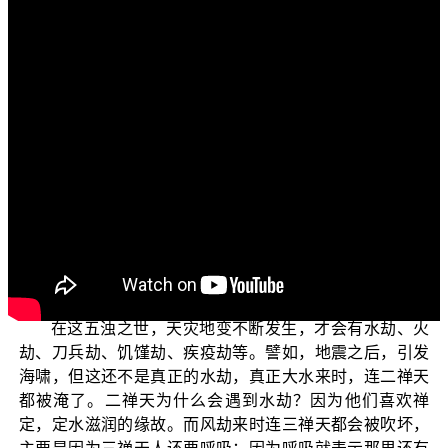
各位菩萨：阿弥陀佛！
欢迎您收看正觉教团视频弘法节目，目前正在为您演
述的是“三乘菩提之法华经讲义”(二)单元。
在上一集中，我们谈到“五浊恶世”最简单的意涵，就是
劫浊具足了五浊。五浊的起因是由于邪见的缘故，有了邪
见就产生种种的烦恼，有了烦恼浊；而烦恼浊无法打破，
无法远离，众生就都自以为是，互不相让、互相斗争，因
而引生众生浊；有众生浊时就一定有命浊，因为命根不清
净，生来就得受苦，生存不易。整个世界因此动荡不安，
就成为劫浊。
在这五浊之世，天灾地变不断发生，才会有水劫、火
劫、刀兵劫、饥馑劫、疾疫劫等。譬如，地震之后，引发
海啸，但这还不是真正的水劫，真正大水来时，连二禅天
都被淹了。二禅天为什么会遇到水劫？因为他们喜欢禅
定，定水滋润的缘故。而风劫来时连三禅天都会被吹坏，