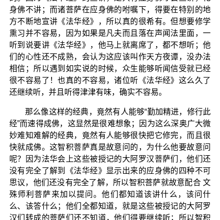
身佛不讲；而诸菩萨在应身佛的咐嘱下，得要在特别的地
方不断地宣讲《法华经》，所以真的很希有。但想要修学
熏习并不容易，因为如果是凡夫而且落在声闻法里面，一
听到说要讲《法华经》，他马上就离席了，都不想听；他
们的心性还不成熟，会认为这应该叫作天方夜谭，没办法
相信；所以遇到如实说的时候，众生能够听闻信受就已经
很不容易了！也真的不容易，诸位听《法华经》这么久了
还继续听，并且听得津津有味，确实不容易。
那么像这样的经典，竟然有人能够“勤加精进，修行此
经”而速得成佛，这显然是很难想象；因为这么深奥广大微
妙难知难解的经典，竟然有人能够很快把它修完，而且很
快就成佛。这智积菩萨真是故意问的，为什么他要故意问
呢？因为法华会上这些被授记的大阿罗汉菩萨们，他们还
没有完全了解到《法华经》显示出来的应身佛的四种不可
思议，他们还没有完全了解，所以智积菩萨就故意配合 文
殊师利菩萨来加以提问。他们都知道该讲什么，该问什
么、该答什么；他们全都知道，就是这些被授记的大阿罗
汉们转成的菩萨们还不知道，他们得要继续听；所以智积