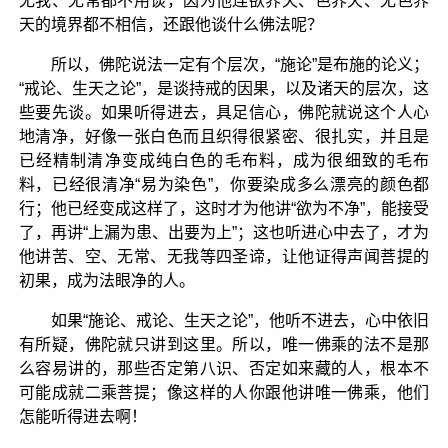
无我、无常都不用谈，因为他连欲界天、色界天、无色界
天的境界都不相信，还跟他谈什么佛法呢？
所以，佛陀说法一定有个层次，“施论”是布施的论义；
“戒论、生天之论”，是谈持戒的因果，以及诸天的层次，这
些要先谈。如果听得进去，具足信心，佛陀就说这个人心
地清净，好像一张白色而且织得很紧密、很扎实，并且是
已经精制清净变成纯白色的毛布料，成为很细致的毛布
料，已经很清净“易为染色”，你要染成多么漂亮的颜色都
行；他已经变成这样了，这时才为他讲“欲为不净”，能接受
了，再讲“上漏为患、出要为上”；这也听进心中去了，才为
他讲苦、空、无常、无我等四圣谛，让他证得声闻菩提的
初果，成为法眼净的人。
如果“施论、戒论、生天之论”，他听不进去，心中依旧
有所疑，佛陀就只讲到这里。所以，唯一佛乘的法不是那
么容易讲的，那些否定第八识、否定如来藏的人，根本不
可能成就二乘菩提；像这样的人你跟他讲唯一佛乘，他们
怎能听得进去啊！