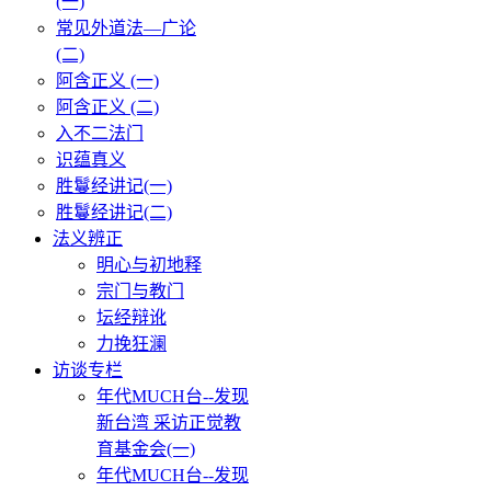
(一)
常见外道法—广论
(二)
阿含正义 (一)
阿含正义 (二)
入不二法门
识蕴真义
胜鬘经讲记(一)
胜鬘经讲记(二)
法义辨正
明心与初地释
宗门与教门
坛经辩讹
力挽狂澜
访谈专栏
年代MUCH台--发现
新台湾 采访正觉教
育基金会(一)
年代MUCH台--发现