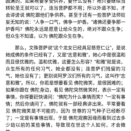
圆满的，如果祂要享受供养，要什么没有？祂只要继续当
转轮圣王就可以了，连当菩萨都不用；所以外道不知，才
会诽谤说 佛陀跟他们争供养。甚至于还有一些菩萨法师狂
妄无知的说：“人争一口气，佛争一炉香。”诸佛还要争那一
炉香吗？佛陀永远是愿意让给众生的，绝对不跟众生争；
但众生不知道，以为 佛陀跟众生在争。
那么，文殊菩萨说“这个龙女已经具足慈悲仁让”，是说
她成佛的条件已经有了，又是“志意和雅”，她心中是很温和
而且很优雅的。温和优雅，这要怎么形容？“和雅”就是说，
众生所有的任何习气，她全都没有；连菩萨们残留的习
气，她也没有了；更别说阿罗汉们所有的习气，这叫作“志
意和雅”。所以，你若是想要看见 佛陀微笑，是很困难的；
如果你跟在 佛陀身边，看见 佛陀突然微笑时，表示一定有
事情，你得要赶快请问：“佛陀为什么事情而笑？”一定有事
情；然后你请问了，佛陀就有一部经典讲出来。平常要看
见 佛陀微笑是不可能的，因为 世尊的习气种子已经断尽
了；一定是有事情出现，于是 佛陀观察因缘而看到过去多
少劫以前的某些事情，导致现在世这个人如何，才会微