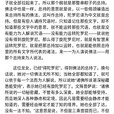
子就全部拉起来了，所以那个纲就是那整串粽子的总持。
佛法中也是一样，总持的意思就是说，以一些偈颂编造出
来总持所有的佛法，这叫作总持，陀罗尼译为中文就是总
持。但是有些人诵持咒语时，只知道记住那些文字，却不
知道那些文字中的意思，就不能运转那些咒语，也就是没
有能力为人解说咒语——没有能力运转陀罗尼——就说他
没有得到旋陀罗尼。那么得了旋陀罗尼时，就是有智慧来
运转陀罗尼，就是把那总持加以运转，也就是能依照总持
里的所有文字所代表的诸法，来一一为人演说佛法——用
那个总持来为人说法。
这位龙女，已经“得陀罗尼”，得到佛法的总持了。换句
话说，她对一切佛法无所不知；当她全部都知道了，就可
以依于每一个法而为人解说，所以说她“诸佛所说甚深秘藏
悉能受持”，表示她已经有旋陀罗尼了。文殊菩萨说：“诸佛
所说的一切秘密藏，不管有多么深奥，她全部能够受持，
而且她深入各种静虑和定境，因此凡是需要经由静虑才能
知道的，需要经由禅定才能了知的境界，她也全部了达，
没有一法不知。”这意思是说，不但是三乘菩提而已，不但