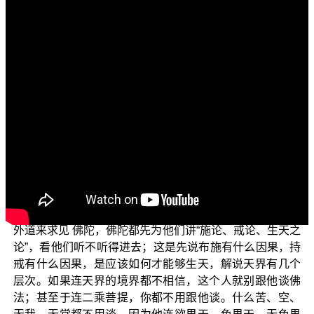
各位观众菩萨大家好：阿弥陀佛！
欢迎继续收看“三乘菩提之法华经讲义”。我们主要以
平实导师的《法华经讲义》的内容来为大家说明。
在上一集我们说到，因为所有的佛法，其实本来就是
一个佛菩提道，没有所谓三乘可言，但因为五浊恶世众生
的根性不同，不得不区分为三乘菩提来演说；乃至于针对
更下劣的众生，只好再细分成五乘菩提，就是人乘菩提、
天乘菩提，以这两种人天善法作为一个跳板，才有办法讲
到声闻菩提、缘觉菩提来。
这都是方便的施设，所以《阿含经》中记载，凡是有
外道来求见 佛陀，佛陀都先为他们讲“施论、戒论、生天之
论”，看他们听不听得进去；这是先说布施有什么因果，持
戒有什么因果，是应该如何才能够生天，解说天界有几个
层次。如果连天界的境界都不相信，这个人就别跟他谈佛
法；甚至于连二乘菩提，你都不用跟他谈。什么苦、空、