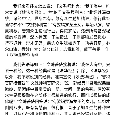
我们来看经文怎么说：【文殊师利言：“我于海中，唯
常宣说《妙法华经》。”智积问文殊师利言：“此经甚深微
妙，诸经中宝，世所希有。颇有众生勤加精进，修行此经
速得佛不？”文殊师利言：“有娑竭罗龙王女，年始八岁，智
慧利根；善知众生诸根行业，得陀罗尼，诸佛所说甚深秘
藏悉能受持；深入禅定，了达诸法，于刹那顷发菩提心，
得不退转，辩才无碍；慈念众生犹如赤子，功德具足；心
念口演，微妙广大；慈悲仁让，志意和雅，能至菩提。”】
（《妙法莲华经》卷4）
我们先语译如下：文殊菩萨接着说：“我在大海中，只
说一种经，这一种经典就是《法华经》；除了《法华经》
以外，我不演说别的经典，唯常宣说《妙法华经》。”智积
菩萨接着就问 文殊师利菩萨说：“这一部经典非常地深奥而
微妙，是诸经中最宝贵的一部，世间非常的希有。有没有
众生是很殷勤在这部经上很精进的修行，而可以很快的成
佛呢？”文殊菩萨回答说：“有娑竭罗海龙王的女儿，年纪才
刚刚八岁，既有智慧而且很利根；善于了知众生的种种根
性，以及心行和所造的种种业，并且她已经得到总持，诸