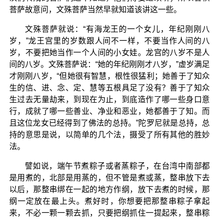
菩萨故意问，文殊菩萨当然早就知道该讲这一些。
文殊菩萨就说：“有海龙王的一个女儿，年纪刚刚八
岁，”龙王宫里的岁数跟人间不一样，不要当作人间的八
岁，不要把她当作一个人间的小女娃。龙宫的八岁不是人
间的八岁。文殊菩萨说：“她的年纪刚刚才八岁，”虚岁满足
才刚刚八岁，“但她很有智慧，根性很猛利；她善于了知众
生的信、进、念、定、慧等五根具足了没有？善于了知众
生过去无量劫来，到现在为止，到底造作了哪一些身口意
行，成就了哪一些善业、净业和恶业，她都善于了知。而
且这位龙女已经得到了佛法的总持。”陀罗尼就是总持，总
持的意思是说，以简单的几个法，摄受了所有其他的胜妙
法。
譬如说，端午节煮粽子或者蒸粽子，在台湾中南部都
是用煮的，北部是用蒸的，但不管是煮或蒸，整串放下去
以后，那整串绑在一起的地方作纲，放下去煮的时候，那
纲一定放在最上头。煮好时，你想要把那整串粽子拿起
来，不必一颗一颗去抓，只要把纲抓住一提起来，整串粽