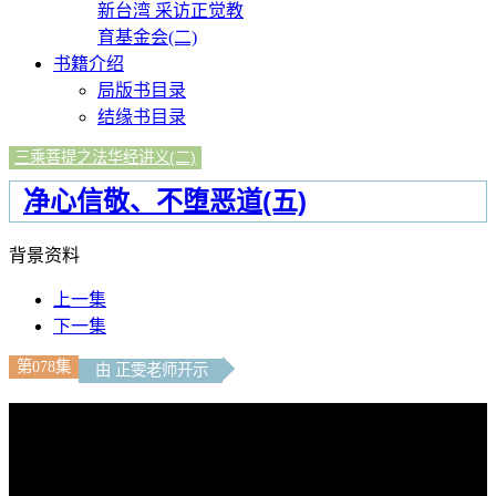
新台湾 采访正觉教
育基金会(二)
书籍介绍
局版书目录
结缘书目录
三乘菩提之法华经讲义(二)
净心信敬、不堕恶道(五)
背景资料
上一集
下一集
第078集
由 正雯老师开示
文字內容