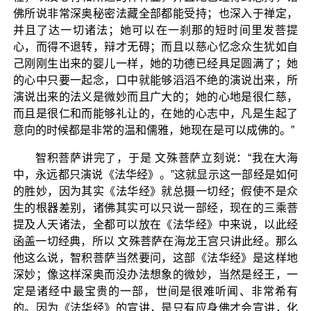
佛所说非常深奥秘密法藏全部都能受持；也深入于禅定，
并且了达一切诸法；她可以在一刹那的短时间里发菩提
心，而得不退转，辩才无碍；而且以慈心忆念众生犹如自
己刚刚生出来的婴儿一样，她的功德已经具足圆满了；她
的心中只要一起念，口中就能够滔滔不绝的演说出来，所
演说出来的法义是微妙而且广大的；她的心地是很仁慈，
而且是很仁和而能够礼让的，在她的心志中，凡是生起了
意向的时候都是非常的温和儒雅，她现在是可以成佛的。”
智积菩萨讲完了，于是 文殊菩萨立刻说：“我在大海
中，永远都只演说《法华经》。”这就显示这一部经是如何
的胜妙，因为其实《法华经》就总摄一切经；假使不是众
生的根器差别，诸佛其实可以只说一部经，现在的三乘菩
提及人天诸法，全都可以放在《法华经》中来说，以此经
函盖一切经典，所以 文殊菩萨在海龙王宫只讲此经。那么
他这么说，智积菩萨当然要问，这部《法华经》是这样地
深妙；像这样深奥而没办法想象的微妙，当然是经王，一
定是诸经中最宝贵的一部，世间是很难听闻、非常希有
的。因为《法华经》的宣讲，是只有应身佛才会宣讲，化