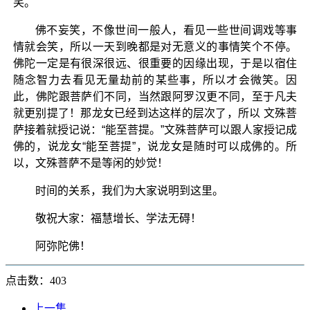
笑。
佛不妄笑，不像世间一般人，看见一些世间调戏等事
情就会笑，所以一天到晚都是对无意义的事情笑个不停。
佛陀一定是有很深很远、很重要的因缘出现，于是以宿住
随念智力去看见无量劫前的某些事，所以才会微笑。因
此，佛陀跟菩萨们不同，当然跟阿罗汉更不同，至于凡夫
就更别提了！那龙女已经到达这样的层次了，所以 文殊菩
萨接着就授记说：“能至菩提。”文殊菩萨可以跟人家授记成
佛的，说龙女“能至菩提”，说龙女是随时可以成佛的。所
以，文殊菩萨不是等闲的妙觉！
时间的关系，我们为大家说明到这里。
敬祝大家：福慧增长、学法无碍！
阿弥陀佛！
点击数：403
上一集