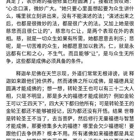
具足了，表示她的福德修集已经圆满了。接着还赞叹她：
“心念口演，微妙广大。”她只要心里面想起要为众生讲什
么，嘴里就立刻讲出来，没有不能演述的法；“演述出来之
后，也都是很微妙的法，都是很广大的法。又加上她是很
慈悲而且很仁让的”，慈悲与仁让，是两个表现在外的表
相。慈，就是一切众生如果有所需，她都愿意去利乐；悲
呢，是一切苦难的众生，她都愿意加以救济。仁，就是永
远都有仁和之心，不生气。而且能够“让”，是与众生无所
争，这些都是成佛必须具备的条件。
释迦牟尼佛在天竺示现，外道们常常无根诽谤，说 释
迦如来跟他们抢供养。然而诸佛之所以成佛，是福德具足
圆满才能成佛的；想一想，转轮圣王也可以有三十二大人
相，只是不明显，那是多大的福德才能成就的？例如金轮
王可以“王四天下”，四大天下都归他所有；可是转轮圣王的
金轮王都还不能够被授记，因为都还没有开悟。结果 世尊
是转轮圣王不当了，去当菩萨，然后修行无量福德与智慧
才能成佛，那要修集多大的福德？哪里会欠少福德呢！要
跟他们去争供养？根本不用。所有诸佛如来福德都是具足