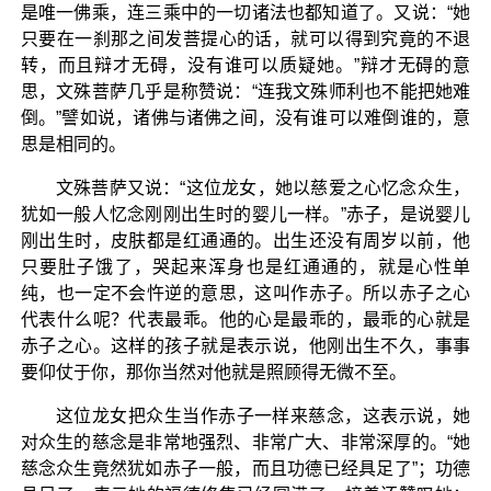
是唯一佛乘，连三乘中的一切诸法也都知道了。又说：“她
只要在一刹那之间发菩提心的话，就可以得到究竟的不退
转，而且辩才无碍，没有谁可以质疑她。”辩才无碍的意
思，文殊菩萨几乎是称赞说：“连我文殊师利也不能把她难
倒。”譬如说，诸佛与诸佛之间，没有谁可以难倒谁的，意
思是相同的。
文殊菩萨又说：“这位龙女，她以慈爱之心忆念众生，
犹如一般人忆念刚刚出生时的婴儿一样。”赤子，是说婴儿
刚出生时，皮肤都是红通通的。出生还没有周岁以前，他
只要肚子饿了，哭起来浑身也是红通通的，就是心性单
纯，也一定不会忤逆的意思，这叫作赤子。所以赤子之心
代表什么呢？代表最乖。他的心是最乖的，最乖的心就是
赤子之心。这样的孩子就是表示说，他刚出生不久，事事
要仰仗于你，那你当然对他就是照顾得无微不至。
这位龙女把众生当作赤子一样来慈念，这表示说，她
对众生的慈念是非常地强烈、非常广大、非常深厚的。“她
慈念众生竟然犹如赤子一般，而且功德已经具足了”；功德