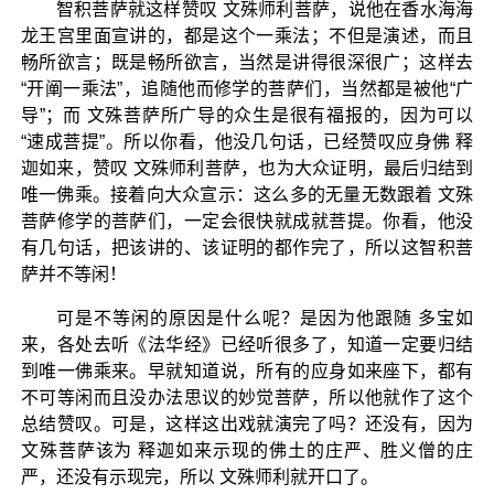
智积菩萨就这样赞叹 文殊师利菩萨，说他在香水海海
龙王宫里面宣讲的，都是这个一乘法；不但是演述，而且
畅所欲言；既是畅所欲言，当然是讲得很深很广；这样去
“开阐一乘法”，追随他而修学的菩萨们，当然都是被他“广
导”；而 文殊菩萨所广导的众生是很有福报的，因为可以
“速成菩提”。所以你看，他没几句话，已经赞叹应身佛 释
迦如来，赞叹 文殊师利菩萨，也为大众证明，最后归结到
唯一佛乘。接着向大众宣示：这么多的无量无数跟着 文殊
菩萨修学的菩萨们，一定会很快就成就菩提。你看，他没
有几句话，把该讲的、该证明的都作完了，所以这智积菩
萨并不等闲！
可是不等闲的原因是什么呢？是因为他跟随 多宝如
来，各处去听《法华经》已经听很多了，知道一定要归结
到唯一佛乘来。早就知道说，所有的应身如来座下，都有
不可等闲而且没办法思议的妙觉菩萨，所以他就作了这个
总结赞叹。可是，这样这出戏就演完了吗？还没有，因为
文殊菩萨该为 释迦如来示现的佛土的庄严、胜义僧的庄
严，还没有示现完，所以 文殊师利就开口了。