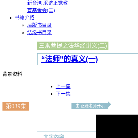
新台湾 采访正觉教
育基金会(二)
书籍介绍
局版书目录
结缘书目录
三乘菩提之法华经讲义(二)
“法师”的真义(一)
背景资料
上一集
下一集
第039集
由 正源老师开示
文字內容