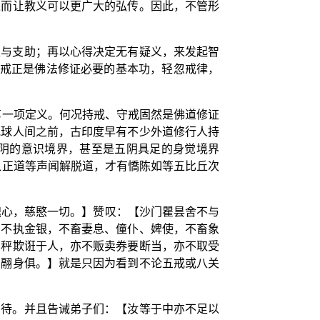
进而让教义可以更广大的弘传。因此，不管形
粮与支助；再以心得决定无有疑义，来发起智
持戒正是佛法修证必要的基本功，轻忽戒律，
第一项定义。何况持戒、守戒固然是佛道修证
地球人间之前，古印度早有不少外道修行人持
阴的意识境界，甚至是五阴具足的身觉境界
八正道等声闻解脱道，才有憍陈如等五比丘次
愧心，慈愍一切。】赞叹：【沙门瞿昙舍不与
，不执金银，不畜妻息、僮仆、婢使，不畜象
斗秤欺诳于人，亦不贩卖券要断当，亦不取受
羽翮身俱。】就是只因为看到不论五戒或八关
。
看待。并且告诫弟子们：【汝等于中亦不足以