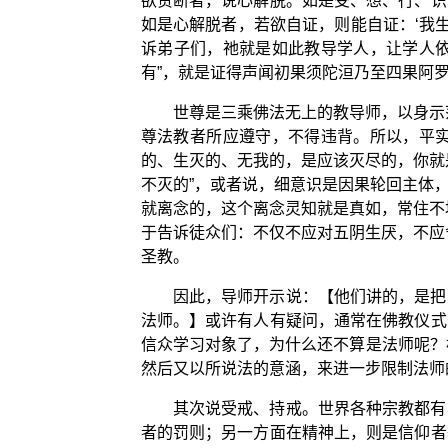
欲贪断者，说心解脱。如是受、想、行、识
如是心解脱者，若欲自证，则能自证：‘我
诉弟子们，祂就是如此教导学人，让学人依
有”，就是证得声闻初果须陀洹乃至四果阿罗
世尊是三乘佛法无上的教导师，以身示
尊法教者所应遵守，不得违背。所以，平
的、生灭的、无我的，是应该灭尽的，你就
不灭的”，或者说，细意识是因果轮回主体
就离念的，这个离念灵知就是真如，常住不
于告诉徒众们：不仅不应对五阴生厌，不应
圣教。
因此，导师开示说：【他们讲的，是把
法师。】或许有人有疑问，通常在佛教仪式
信众学习对象了，为什么还不算是法师呢？
然后又以所说法的意涵，来进一步限制法师
其次说受戒、持戒。世界各种宗教都有
者的罚则；另一方面在精神上，则是信仰者