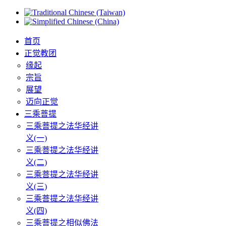
首页
正觉教团
缘起
宗旨
展望
迈向正觉
三乘菩提
三乘菩提之法华经讲
义(一)
三乘菩提之法华经讲
义(二)
三乘菩提之法华经讲
义(三)
三乘菩提之法华经讲
义(四)
三乘菩提之相似佛法