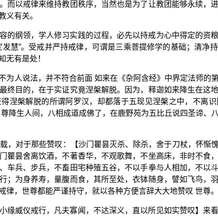
。而以戒律来维持教团秩序，当然也是为了让教团能够永续，
教义有关。
容的纲领，学人修习实践的过程，必先以持戒为心中得定的资
定发慧”。受戒并严持戒律，可谓是三乘菩提修学的基础；清净
知无有是处！
不为人说法，并不符合前面 如来在《杂阿含经》中界定法师的
最终目的，在于实证究竟涅槃解脱。因为，释迦如来降生在这
证得涅槃解脱的所谓阿罗汉，却都落于五现见涅槃之中，不离识
世尊降生人间，八相成道成佛了，在鹿野苑为五比丘说四圣谛、
记载，对于那些赞叹：【沙门瞿昙灭杀、除杀，舍于刀杖，怀惭
门瞿昙舍离饮酒，不著香华，不观歌舞，不坐高床，非时不食
、车兵、步兵，不畜田宅种殖五谷，不以手拳与人相加，不以
行；为身养寿，量腹而食，其所至处，衣钵随身，譬如飞鸟，
戒律，世尊都能严谨持守，就以各种方便言辞大大地赞叹 世尊
小缘威仪戒行，凡夫寡闻，不达深义，直以所见如实赞叹】来