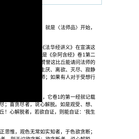
义》第九辑第61页，就是〈法师品〉开始，
称为法师。平实导师《法华经讲义》在宣演这
中对法师的定义；就是《杂阿含经》卷1第二
意涵是什么？如来先赞誉这比丘能请问法师的
、想、行、识，说是生厌、离欲、灭尽、寂静
我，这个人就称为法师；如果有人对于受想行
以《杂阿含经》来说，它卷1的第一经就记载
贪尽；喜贪尽者，说心解脱。如是观受、想、
丘！心解脱者，若欲自证，则能自证：‘我生
色正思惟，观色无常如实知者，于色欲贪断；