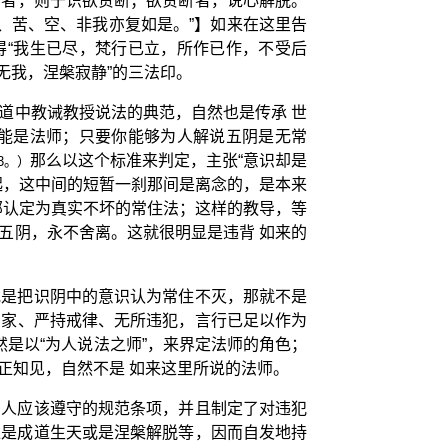
常者，则于识欲贪断；欲贪断者，说心解脱。
、苦、空、非我亦复如是。”】如来在这里告
得“我生已尽，梵行已立，所作已作，不受后
无我，涅槃寂静”的三法印。
道中教诫教授说法的典范，自然也是传承 世
能是法师；只要你能够为人解说五阴是无常
那么以这个标准来判定，主张“意识却是
3。）
起，这中间的短暂一刹那间是离念的，是本来
部认定为真实不坏的常住法；这样的教导，等
五阴，永不舍离。这就很明显是违背 如来的
或是把识阴中的意识认为常住不灭，那就不是
出家、严持戒律、无所违犯，言行已足以作为
是以“为人说法之师”，来界定法师的角色；
正知见，自然不是 如来这里所说的法师。
中人应该遵守的规范条项，并且制定了对违犯
像是成道生天或是涅槃解脱等，因而自发地持