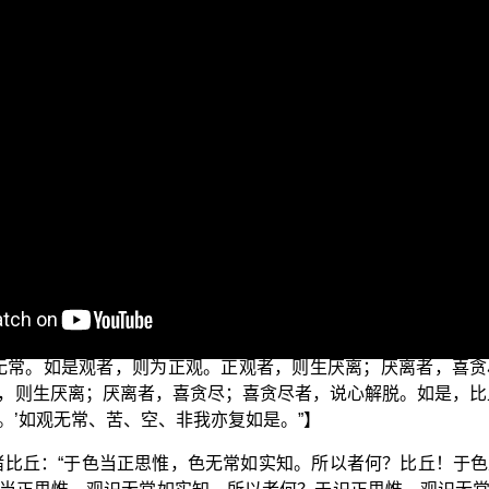
讲义”视频弘法节目，这一集我们要从 平实导师所著的《法华经讲
阐释其中的义理。
词，一般所说佛教的法师，是说出家剃度了，受了三坛大戒，就
提系列”弘法视频的每一集的片头，引述 释迦世尊在《阿含经》
【如世尊所说法师，云何名为法师？】就是请问 如来：“法师”的
若于色说是生厌、离欲、灭尽、寂静法者，是名法师；若于受
就是说，如果有人为人说明色阴是生灭的、虚妄的，不是真实
的，这个人就称为法师，这就是声闻法中所说的法师。
欲、灭尽、寂静，这是 世尊在阿含声闻法中极为重要的法教。
无常。如是观者，则为正观。正观者，则生厌离；厌离者，喜
，则生厌离；厌离者，喜贪尽；喜贪尽者，说心解脱。如是，比
。’如观无常、苦、空、非我亦复如是。”】
诸比丘：“于色当正思惟，色无常如实知。所以者何？比丘！于