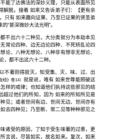
夫不能了达佛法的深妙义理，只能从表面所见
得解脱。接着 如来又告诉弟子们：【更有余
，只有 如来趣向证果、乃至已证果的贤圣弟
的“甚深微妙大法光明”。
实都不出六十二种见，大分类就分为本劫本见
亦无常论四种、边无边论四种、不死矫乱论四
有想论、八种无想论、八种非有想非无想论、
论，都不出这六十二种。
，以不著则得寂灭，知受集、灭、味、过、出
就是说，唯有 如来世尊能照破这
含经》卷14）
守怎样的戒律；也知道他们执持这些邪见的结
远超过他们的所知，因为 如来的所知所见是
四种见；或者世间有边、世间无边、世间亦有
不如去四种见；乃至断、常二见等种种邪见之
爱味诸受的原因，了知于受生味著的过患，更
有所言说，尽皆如实，故名如来。复次，如来