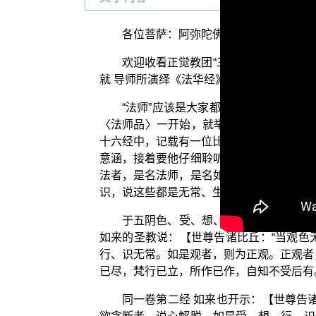
各位菩萨：阿弥陀佛！
欢迎收看正觉教团“三乘菩提之法华经
就 导师所演绎《法华经》的真义，进一步
“法师”应该是大家都耳熟能详的一个
〈法师品〉一开始，就举正觉教团“三乘菩
十六经中，记载有一位比丘向 世尊请问：
意涵，接着要他仔细聆听，然后开示说：【
法者，是名法师，是名如来所说法师。】也
识，说这些都是无常、生灭的，不是真实我
于五阴色、受、想、行、识，生厌、离
如来的圣教说：【世尊告诸比丘：“当观色
行、识无常。如是观者，则为正观。正观者
已尽，梵行已立，所作已作，自知不受后有
同一卷第二经 如来也开示：【世尊告