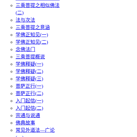
三乘菩提之相似佛法
(二)
法与次法
三乘菩提之意涵
学佛正知见(一)
学佛正知见(二)
念佛法门
三乘菩提概说
学佛释疑(一)
学佛释疑(二)
学佛释疑(三)
菩萨正行(一)
菩萨正行(二)
入门起信(一)
入门起信(二)
宗通与说通
佛典故事
常见外道法—广论