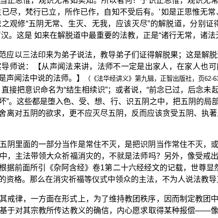
当正思惟，观识无常如实知。所以者何？于识正思惟，观识无
生已尽，梵行已立，所作已作，自知不受后有。’如是正思惟无常
之观修“五阴无常、生灭、无我，应该灭尽”的解脱道，分别证
汉。这是 如来在解脱道中最重要的法教，正是“诸行无常，诸法
范应以三法印来为弟子说法，教导弟子们证得解脱果；这是解脱
实导师说：【从声闻法来讲，法师不一定是出家人，在家人也可
是声闻法中说的法师。】
（《法华经讲义》第九辑，正智出版社，页62-6
，直接把意识命名为“结生相续识”；或者说，“前念已过，后念未
坏”。这些都是堕入色、受、想、行、识五阴之中，把五阴的局
舍离对五阴的欲求，更不应灭尽五阴，反而应该贪受五阴、执著
五阴里面的一部分当作是常住不灭，是把识阴当作常住不灭，
中，主法带领大众祈福消灾的，不就是法师吗？另外，像受戒
根据前面所引《杂阿含经》卷1第二十六经经文的记载，世尊显然
的资格。那么在消灾祈福等仪式中领众的主法，不为人说法教导
其戒律，一方面在形式上，为了维持教团秩序，因而制定教团
基于对其宗教所传达教义的确信，内心愿求取得某种报偿——