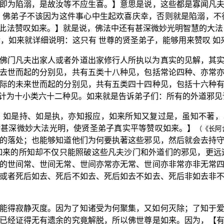
即为陷溺，是故汝等不应生喜。】意思是说，这些都是寡闻凡
；佛弟子不该因为这件事心中生起欢喜庆幸，否则就是陷溺，不
此法赞叹如来。】就是说，佛法中还有甚深微妙光明智慧的大法
，如来就详细说明：这只有 世尊的贤圣弟子，能够用来赞叹 如来
佛门凡夫出家人或者外道出家修行人所执以为真实的见解，其
去世而起的分别见，共有五类十八种见，包括常论四种、亦常
际的未来世而起的分别见，共有五类四十四种见，包括十六种
计为十小类六十二种见。如来就是告诉弟子们：所有的外道邪见
，如是持、如是执，亦知报应，如来所知又复过是，虽知不著
余甚深微妙大法光明，使贤圣弟子真实平等赞叹如来。】
（《长阿
的落处；也能够知道他们为何要执著这些邪见，然后就会去持
如来的所知却不仅只能照破这些凡夫沙门和外道们的邪见，更远
的世间常、世间无常、世间亦常亦无常、世间亦非常亦非无常
或者死后如去、死后不如去、死后如去不如去、死后非如去非
能得寂静灭度。因为了知诸受为何聚集，又如何灭除；了知于
已经证得无有遗余的究竟解脱，所以佛世尊是如来。因为，【