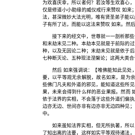
为欢喜庆幸，所以者何？若汝等生欢喜心，
仅是修道小小助缘的威仪戒行来赞叹 如来
法，甚深微妙大法光明，唯有贤圣弟子能以
子有所了达，而能以这法来赞叹 如来。然后
接下来的经文中，世尊就一一剖析那些
和末劫末见二种。本劫本见就是于前际的过
种，以及无因论二种；末劫末见就是依于后
七种断灭论、五种现法涅槃论；这两大类合
然后 如来强调说：【唯佛能知此见处
要，以平等观无余解脱，故名如来，是为
些佛门凡夫和外道的邪见，能知道这些所见
果，未来会得到什么样的恶业果报。然而 
依于法界的实相，不会落于这些外道们偏执
边亦无边、世间亦非有边亦非无边四种见；
中。
如来虽知法界实相，但无所执著，所以
了知出离的法要，这样如实平等观待诸法，