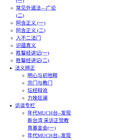
(一)
常见外道法—广论
(二)
阿含正义 (一)
阿含正义 (二)
入不二法门
识蕴真义
胜鬘经讲记(一)
胜鬘经讲记(二)
法义辨正
明心与初地释
宗门与教门
坛经辩讹
力挽狂澜
访谈专栏
年代MUCH台--发现
新台湾 采访正觉教
育基金会(一)
年代MUCH台--发现