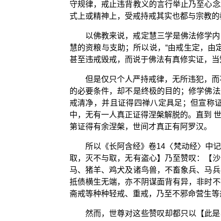
守规律，戒止违背教义的言行举止乃至心念
式上或精神上，受戒持戒其实也都与宗教的
以佛教来说，戒定慧三学是佛法修学内
慧的资粮与支助；所以说，“由戒生定，由
甚至违戒毁戒，而说于佛法有真修实证，当
但是仅只个人严持戒律，无所违犯，而
的必要条件，却不是终极的目的；修学佛法
戒清净，并且证得四禅八定具足；但宣称
中，无有一人真正证得涅槃解脱的。直到 
第证得有余涅槃，世间才真正有阿罗汉。
所以《长阿含经》卷14〈梵动经〉中
取，灭不与取，无有盗心】乃至赞叹：【沙
马、猪羊、鸡犬及诸鸟兽，不畜象兵、马兵
抵债横生无端，亦不阴谋面背有异，非时不
斋戒等种种轻戒、重戒，乃至不邪命营生等
然而，世尊对这些赞叹却都只以【此是