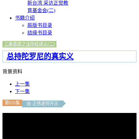
新台湾 采访正觉教
育基金会(二)
书籍介绍
局版书目录
结缘书目录
三乘菩提之法华经讲义(二)
总持陀罗尼的真实义
背景资料
上一集
下一集
第026集
由 正伟老师开示
文字內容