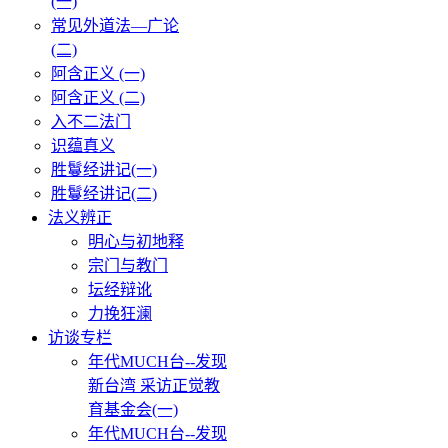
(一)
常见外道法—广论
(二)
阿含正义 (一)
阿含正义 (二)
入不二法门
识蕴真义
胜鬘经讲记(一)
胜鬘经讲记(二)
法义辨正
明心与初地释
宗门与教门
坛经辩讹
力挽狂澜
访谈专栏
年代MUCH台--发现
新台湾 采访正觉教
育基金会(一)
年代MUCH台--发现