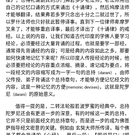
律》，也得礼请罽宾的沙门弗若多罗老法师；老法师用他
自己的记忆口诵的方式来诵出《十诵律》，然后鸠摩法师
才能够翻译，结果弗若多罗只念出十分之二就过世了，所
以罗什法师也只好就此暂停译事。直到下一位律师卑摩罗
叉来了，才能够重启译事，最后才译出了《十诵律》的戒
经。以上说的内容，让我们知道古代印度的学佛人要学习
经论，必须要经过大量背诵的过程，也就是要学一部经，
通常得先背诵经的内容；可是经典的内容如此之多，那要
如何快速地记忆下来呢？所以印度人传授经论的时候，他
必须要把经论的内容重点浓缩、摘录、速记成为要点，将
一段经文的内容缩写成为一字一句的总持
，由师
（darani）
父传授、弟子背诵这个总持章句，才能够方便记忆经文的
内容，这是一种记忆的方便
，这就是陀罗
(memonic devises)
尼
的原始意义。
（darani）
值得一提的是，二转法轮般若波罗蜜的经典中，总持
陀罗尼还会有更进一步的深意，有的时候这一类的总持，
它并不只是前面经文的总持章句，而是进一步的成为佛菩
萨指导经文密意的关键。例如由 玄奘大师所传译，每个佛