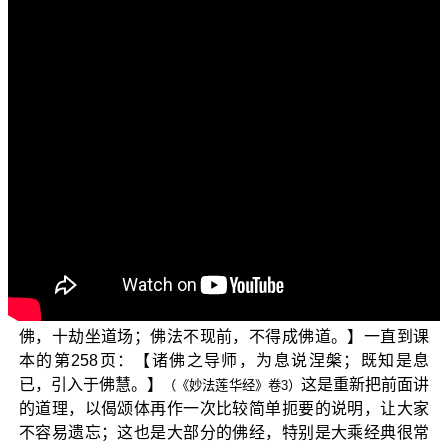
各位萤幕
前的菩萨们：阿弥陀佛！
〔屏幕〕
现在您所收看的节目，是由佛教正觉同修会为各位准
备的“三乘菩提之法华经讲义”(二)，是 平实导师的著作《法
华经讲义》的导读课程，现在的内容进行到《法华经讲
义》的第八辑第192页。
在上一次的课程中，正才老师已经为大家介绍了《法
华经》中〈化城喻品 第7〉正文的内容，讲到了在过去不
思议久远劫前，大通智胜佛的化度事迹。今天我们继续接
着上一集的课程，进入到课本的第192页，〈化城喻品〉
经文的文本已经告一个段落了，接下来是这一品经文最后
的偈颂：【尔时世尊欲重宣此义，而说偈言：大通智胜
佛，十劫坐道场；佛法不现前，不得成佛道。】一直到课
本的第258页：【诸佛之导师，为息说涅槃；既知是息
已，引入于佛慧。】
这是重新把前面讲
（《妙法莲华经》卷3）
的道理，以偈颂体再作一次比较简单扼要的说明，让大家
不容易遗忘；这也是大部分的佛经，特别是大乘经典很常