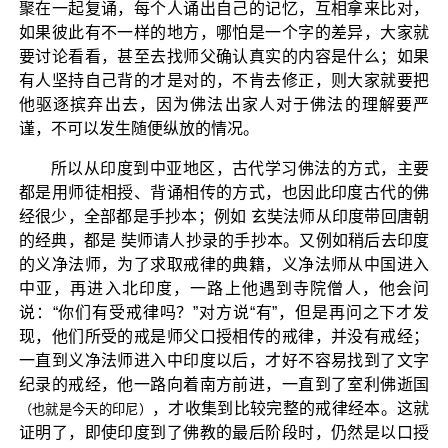
聚在一起复诵，每个人诵出自己的记忆，互相拿来比对，
如果彼此有不一样的地方，哪怕是一个字的差异，大家就
要讨论看看，甚至去找师父确认真实的内容是什么；如果
有人坚持自己背的才是对的，不肯去修正，则大家就要把
他驱逐摈弃出去，因为佛法出家人对于佛法的理解要严
谨，不可以发生随便纵放的情况。
所以从印度到中亚地区，古代学习佛法的方式，主要
都是用师徒相授、背诵相传的方式，也因此印度古代的佛
经很少，全部都是手抄本；例如 玄奘法师从印度带回唐朝
的经典，都是 奘师请人抄录的手抄本。又例如稍后去印度
的义净法师，为了求取戒律的典籍，义净法师从中国进入
中亚，再进入北印度，一路上他遇到寺院僧人，他会问
说：“你们有受戒律吗？”对方说“有”，但是再问之下才发
现，他们所受的戒是师父口授相传的戒律，并没有戒经；
一直到义净法师进入中印度以后，才好不容易找到了文字
纪录的戒经，他一路向着南方前进，一直到了室利佛逝国
，才收集到比较完整的戒律经本。这就
（也就是今天的印尼）
证明了，即使印度到了佛教的最后阶段时，仍然是以口授