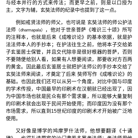
与经本并行的方式来传法；而更早之前，则是以口授为
主，文字为辅，玄奘法师的纪录中也提到了这一点。
例如戒贤法师的师父，也可说是 玄奘法师的师公护法
法师
，他对于世亲菩萨《唯识三十颂》所写
（dharmapala）
的注释本，也就是后来《成唯识论》的基本依据，就是护
法法师本人的手抄本；在护法往生之前，他将本子交给弟
子玄鉴居士保管，并且交代除非是很好根器的菩萨，否则
不要随便给别人看，如果有人想要阅读，那要收对方百两
的黄金。因此最后玄鉴居士就把护法师公的手抄本交给了
玄奘法师来阅读，才奠定了后来 奘师写作《成唯识论》的
基础。也因此我们还可以从另一个角度，对比中国与印度
的学术传授，中国最早的印刷术在汉朝就已经出现了，因
为中国市场也就是民众有那个需求量，所以能够大量复制
的印刷术就会出现于民间开始使用；而印度因为没有那个
市场需求，所以直到15世纪印度的印刷术才开始被广泛地
使用。
又好像是博学的鸠摩罗什法师，他想要翻译《十诵