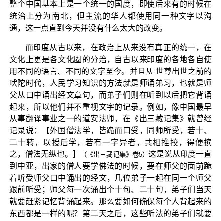
整个中国基本上是一个统一的国度，即使后来有的时候在
统治上分为南北，但主流的华人都使用同一种文字以沟
通，这一点直到今天并没有什么太大的改变。
而印度从古以来，在政治上从来没有真正的统一，在
文化上更是各文化圈的分治，自古以来印度的各地各自使
用不同的语言、不同的文字至今。并且从 世尊出世之前的
吠陀时代，人民学习知识的方法就是师诵弟习，也就是师
父从口中诵出经文章句，而弟子们则在听到以后把它背诵
起来，所以他们并不重视文字的记录。例如，像中国最早
从事翻译事业之一的道安法师，在《出三藏记集》就曾经
记录说：【外国僧法学，皆跪而口受，同师所受，若十、
二十转，以授后学，若有一字异者，共相推挍，得便摈
之，僧法无纵也。】
这是说从印度一直
（《出三藏记集》卷5）
到中亚，出家的僧人要学佛法的时候，要在师父的面前跪
着听受师父口中诵出的经文，几位弟子一起在同一个师父
跟前听受；师父每一次诵出个十句、二十句，弟子们当天
就要赶紧记忆背诵起来。那么要如何确保每个人背起来的
东西都是一样的呢？第二天之后，这些听法的弟子们就要