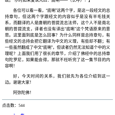
故。”尔时如来复说咒曰：底唎——（长呼）！】
各位可以看一看，“底唎”这两个字，是这一段经文的总
持章句，但这两个字跟经文的内容似乎是没有半毛钱关
系，而翻译的人是唐朝的菩提流志法师，这个人不是南北
朝的菩提流支，译者也没有译出“底唎”这个梵语原来的意
思。这里面到底是怎么回事？为什么同样是总持章句，有
些经文的总持会把它翻译为中文的义理，有些却不翻；有
一些虽然翻成了中文“底唎”，但读者仍然无法知道个中的义
理呢？上面我们用了很长的章节，介绍了佛经中的总持章
句陀罗尼，如果能会得，那就不枉听完了这一集节目的内
容啊！
好，今天时间的关系，我们就先为各位介绍到这一
边。谢谢大家！
阿弥陀佛！
点击数：544