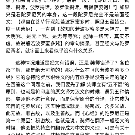
弟子都会背诵的《心经》，最后一段：【即说咒曰：“揭
谛、揭谛，波罗揭谛，波罗僧揭谛，菩提萨婆诃！”】如果
只是看陀罗尼咒的本身，这一段陀罗尼完全不是前面经
文：【观自在菩萨行深般若波罗蜜多时，照见五蕴皆空，
度一切苦厄】，一直到【故知般若波罗蜜多是大神咒、是
大明咒、是无上咒、是无等等咒；能除一切苦，真实不
虚。故说般若波罗蜜多咒】的章句摘录，甚至经文与陀罗
尼两者，就字面上来看似乎没有什么关系。
这种情况难道是经文有错误，还是 奘师错译了？各位
都了解，那是绝无可能的！那为什么在《般若波罗蜜多心
经》它的总持陀罗尼跟经文的内容似乎是没有关连的呢？
在回答这个问题之前，我们要先了解 奘师立有“五不翻”的
原则，也就是将印度的原文译为汉文的时候，遇到五种情
形，奘师他不进行意译，而是保留原音的音译，让它成为
梵音的陀罗尼咒；这五种情况就是：秘密故、含多义故、
此无故、顺古故，以及生善故。而《心经》的陀罗尼正是
第一个原因：秘密故。也就是说，奘师在翻译一般经文的
时候，他会把总持章句翻译成为中文的义理，可是有关于