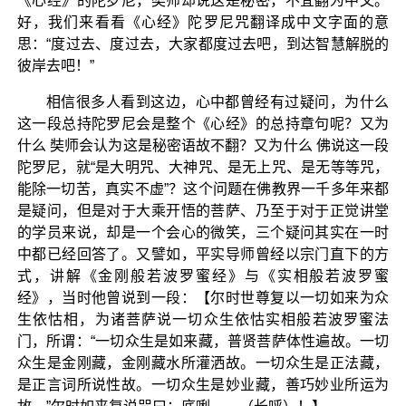
《心经》的陀罗尼，奘师却说这是秘密，不宜翻为中文。
好，我们来看看《心经》陀罗尼咒翻译成中文字面的意
思：“度过去、度过去，大家都度过去吧，到达智慧解脱的
彼岸去吧！”
相信很多人看到这边，心中都曾经有过疑问，为什么
这一段总持陀罗尼会是整个《心经》的总持章句呢？又为
什么 奘师会认为这是秘密语故不翻？又为什么 佛说这一段
陀罗尼，就“是大明咒、大神咒、是无上咒、是无等等咒，
能除一切苦，真实不虚”？这个问题在佛教界一千多年来都
是疑问，但是对于大乘开悟的菩萨、乃至于对于正觉讲堂
的学员来说，却是一个会心的微笑，三个疑问其实在一时
中都已经回答了。又譬如，平实导师曾经以宗门直下的方
式，讲解《金刚般若波罗蜜经》与《实相般若波罗蜜
经》，当时他曾说到一段：【尔时世尊复以一切如来为众
生依怙相，为诸菩萨说一切众生依怙实相般若波罗蜜法
门，所谓：“一切众生是如来藏，普贤菩萨体性遍故。一切
众生是金刚藏，金刚藏水所灌洒故。一切众生是正法藏，
是正言词所说性故。一切众生是妙业藏，善巧妙业所运为