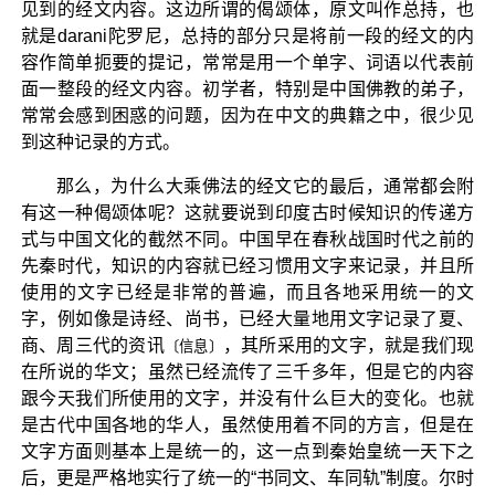
见到的经文内容。这边所谓的偈颂体，原文叫作总持，也
就是darani陀罗尼，总持的部分只是将前一段的经文的内
容作简单扼要的提记，常常是用一个单字、词语以代表前
面一整段的经文内容。初学者，特别是中国佛教的弟子，
常常会感到困惑的问题，因为在中文的典籍之中，很少见
到这种记录的方式。
那么，为什么大乘佛法的经文它的最后，通常都会附
有这一种偈颂体呢？这就要说到印度古时候知识的传递方
式与中国文化的截然不同。中国早在春秋战国时代之前的
先秦时代，知识的内容就已经习惯用文字来记录，并且所
使用的文字已经是非常的普遍，而且各地采用统一的文
字，例如像是诗经、尚书，已经大量地用文字记录了夏、
商、周三代的资讯
，其所采用的文字，就是我们现
〔信息〕
在所说的华文；虽然已经流传了三千多年，但是它的内容
跟今天我们所使用的文字，并没有什么巨大的变化。也就
是古代中国各地的华人，虽然使用着不同的方言，但是在
文字方面则基本上是统一的，这一点到秦始皇统一天下之
后，更是严格地实行了统一的“书同文、车同轨”制度。尔时