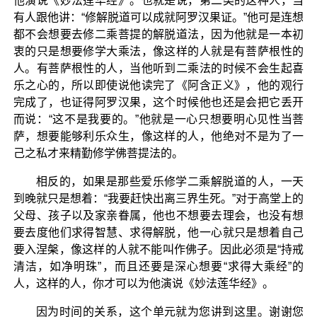
他演说《妙法莲华经》。也就是说，第二类的这种人，当
有人跟他讲：“修解脱道可以成就阿罗汉果证。”他可是连想
都不会想要去修二乘菩提的解脱道法，因为他就是一本初
衷的只是想要修学大乘法，像这样的人就是有菩萨根性的
人。有菩萨根性的人，当他听到二乘法的时候不会生起喜
乐之心的，所以即使说他读完了《阿含正义》，他的观行
完成了，也证得阿罗汉果，这个时候他也还是会把它丢开
而说：“这不是我要的。”他就是一心只想要明心见性当菩
萨，想要能够利乐众生，像这样的人，他绝对不是为了一
己之私才来精勤修学佛菩提法的。
相反的，如果是那些爱乐修学二乘解脱道的人，一天
到晚就只是想着：“我要赶快出离三界生死。”对于高堂上的
父母、孩子以及家亲眷属，他也不想要去理会，也没有想
要去度他们求得智慧、求得解脱，他一心就只是想着自己
要入涅槃，像这样的人就不能叫作佛子。因此必须是“持戒
清洁，如净明珠”，而且还要是深心想要“求得大乘经”的
人，这样的人，你才可以为他演说《妙法莲华经》。
因为时间的关系，这个单元就为您讲到这里。谢谢您