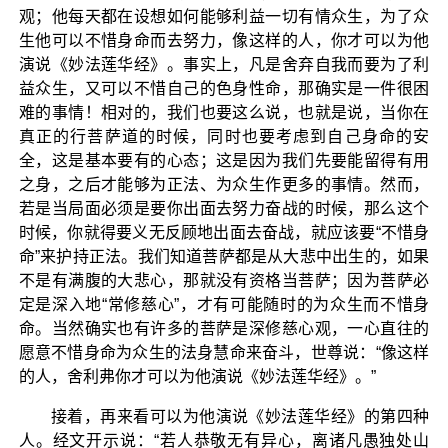
观；他每天都在设想如何能够利益一切有情众生，为了众
生他可以不惜身命而去努力，像这样的人，你才可以为他
演说《妙法莲华经》。事实上，凡是舍弃自我而要为了利
益众生，又可以不惜自己的色身性命，那确实是一件很困
难的事情！相对的，我们也要这么说，也就是说，当你在
真正的行菩萨道的时候，同时也要考虑到自己身命的安
全，这是基本要有的心态；这是因为我们先要能留得有用
之身，之后才能够为正法、为众生作更多的事情。然而，
若是当局面必须是要你出面去努力奋战的时候，那么这个
时候，你就得要义无反顾地出面去奋战，就应该要“不惜身
命”来护持正法。我们知道菩萨都是从大悲中出生的，如果
不是有满腹的大悲心，那就没有资格当菩萨；因为菩萨必
定是深入地“常修慈心”，才有可能随时的为众生而不惜身
命。当然确实也有许多的菩萨是深修慈心观，一心直往的
愿意不惜身命为众生的法身慧命来奋斗，世尊说：“像这样
的人，舍利弗你才可以为他演说《妙法莲华经》。”
接着，再来看可以为他演说《妙法莲华经》的第四种
人。经文开示说：“若人恭敬无有异心，离诸凡愚独处山