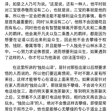
泽，如是之人乃可为说。”这是说，还有一种人，他平时就
对三宝很恭敬而没有二心，也就是说，三宝的事就是他的
事，所以他一定会把佛法能不能够利益众生的事情，看作
是首先最重要的；同时“从来没有二心”，他既不会因循苟且
而有私心，同时他也会有智慧能够离开那些凡夫和二乘愚
人的羁绊。他会离开凡夫以及二乘愚人的羁绊，都是因为
想要在证道以后出来利益众生，因此他不会去攀缘于权
势、钱财、眷属等等；并且能够一个人独处于山林水泽之
中，一心努力求证佛菩提，进而想要利益众生，如果遇到
了这样的人，你才可以为他演说《妙法莲华经》。
在这里所讲的“独处山泽”，是针对那些出家以后想要求
悟的人而说的，所以他们要远离愦闹，平时不跟人家有所
来往，这样才能够专心在道业上面来努力。如果说是针对
在家人而说的“独处山泽”，那就是指不攀缘，不会说今天打
电话给张三，邀约明天要来泡茶聊天；等到明天泡茶聊天
之后，又想着不久还要打电话给李四，相约改天再去游山
玩水。“独处山泽”的人，绝对不会像这样去攀缘，即使是常
常住于闹市之中，他也是能够心无攀缘的专心于道业上面