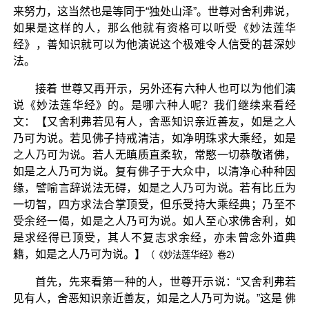
来努力，这当然也是等同于“独处山泽”。世尊对舍利弗说，
如果是这样的人，那么他就有资格可以听受《妙法莲华
经》，善知识就可以为他演说这个极难令人信受的甚深妙
法。
接着 世尊又再开示，另外还有六种人也可以为他们演
说《妙法莲华经》的。是哪六种人呢？我们继续来看经
文：【又舍利弗若见有人，舍恶知识亲近善友，如是之人
乃可为说。若见佛子持戒清洁，如净明珠求大乘经，如是
之人乃可为说。若人无瞋质直柔软，常愍一切恭敬诸佛，
如是之人乃可为说。复有佛子于大众中，以清净心种种因
缘，譬喻言辞说法无碍，如是之人乃可为说。若有比丘为
一切智，四方求法合掌顶受，但乐受持大乘经典；乃至不
受余经一偈，如是之人乃可为说。如人至心求佛舍利，如
是求经得已顶受，其人不复志求余经，亦未曾念外道典
籍，如是之人乃可为说。】
（《妙法莲华经》卷2）
首先，先来看第一种的人，世尊开示说：“又舍利弗若
见有人，舍恶知识亲近善友，如是之人乃可为说。”这是 佛