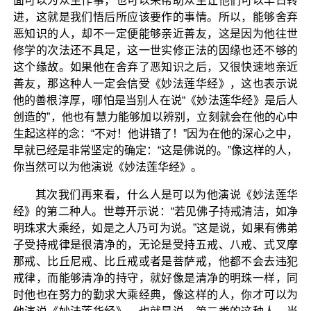
面可以为众生作事，也可以来帮助众生让他们可以早日转
进，这就是我们悟后所应该要作的事情。所以，能够舍弃
恶知识的人，却不一定便能够亲近善友，这是因为他往世
修学的次法还不具足，这一世实修正法的因缘也还不够的
这个缘故。如果他在舍弃了恶知识之后，又很快速地亲近
善友，那这种人一定会信受《妙法莲华经》，这也表示说
他的善根淳厚，哪怕是当别人在说“《妙法莲华经》是后人
创造的”，他也有慧力能够加以辨别，立刻就会在他的心中
生起这样的念：“不对！他讲错了！”因为在他的深心之中，
早就已经是非常坚定的确定：“这是佛说的。”像这样的人，
你当然可以为他演说《妙法莲华经》。
其次我们再来看，什么人是可以为他演说《妙法莲华
经》的第二种人。世尊开示说：“若见佛子持戒清洁，如净
明珠求大乘经，如是之人乃可为说。”这是说，如果有佛弟
子受持戒律是很清净的，无论是受持五戒、八戒、式叉摩
那戒、比丘尼戒、比丘戒或者是菩萨戒，他都不会去违犯
戒律，而能够清净的持守，就好像是清净的明珠一样，同
时他也在努力的勤求大乘经典，像这样的人，你才可以为