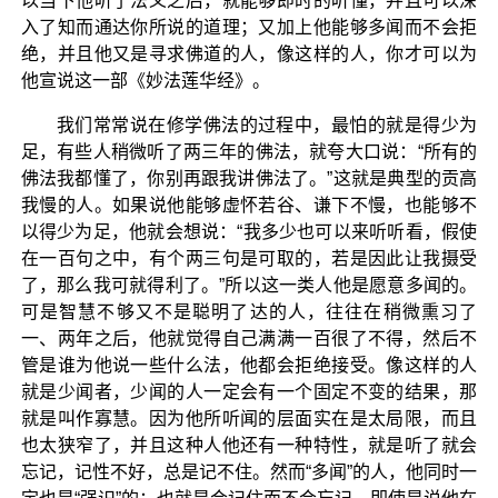
以当下他听了法义之后，就能够即时的听懂，并且可以深
入了知而通达你所说的道理；又加上他能够多闻而不会拒
绝，并且他又是寻求佛道的人，像这样的人，你才可以为
他宣说这一部《妙法莲华经》。
我们常常说在修学佛法的过程中，最怕的就是得少为
足，有些人稍微听了两三年的佛法，就夸大口说：“所有的
佛法我都懂了，你别再跟我讲佛法了。”这就是典型的贡高
我慢的人。如果说他能够虚怀若谷、谦下不慢，也能够不
以得少为足，他就会想说：“我多少也可以来听听看，假使
在一百句之中，有个两三句是可取的，若是因此让我摄受
了，那么我可就得利了。”所以这一类人他是愿意多闻的。
可是智慧不够又不是聪明了达的人，往往在稍微熏习了
一、两年之后，他就觉得自己满满一百很了不得，然后不
管是谁为他说一些什么法，他都会拒绝接受。像这样的人
就是少闻者，少闻的人一定会有一个固定不变的结果，那
就是叫作寡慧。因为他所听闻的层面实在是太局限，而且
也太狭窄了，并且这种人他还有一种特性，就是听了就会
忘记，记性不好，总是记不住。然而“多闻”的人，他同时一