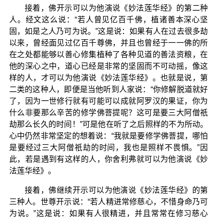
接着，佛开示可以为他演说《妙法莲华经》的第二种
人。经文这么说：“若人曾见亿百千佛，植诸善本深心坚
固，如是之人乃可为说。”这是说：如果有人在过去很多劫
以来，曾经面见过亿百千尊佛，并且也曾经于一一佛的所
在之处都能够以善心修集植种了各种见道的善法资粮，在
他的深心之中，道心已经是非常的坚固而不可动摇，像这
样的人，才可以为他演说《妙法莲华经》。也就是说，第
二类的这种人，即便是当他听到人家说：“你修解脱道就好
了，因为一世修行就有可能可以成就阿罗汉的果证，你为
什么非要那么辛苦的修学佛菩提呢？这可是要三大阿僧祇
劫那么长久的时间！”可是他在听了之后照样的不为所动。
心中仍然非常坚定的想着说：“我就是要修学佛菩提，哪怕
是要经过三大阿僧祇劫的时间，我也是照样不畏惧。”因
此，若是遇到有这样的人，你舍利弗就可以为他演说《妙
法莲华经》。
接着，佛继续开示可以为他演说《妙法莲华经》的第
三种人。世尊开示说：“若人精进常修慈心，不惜身命乃可
为说。”这是说：如果有人很精进，并且常常在修习慈心