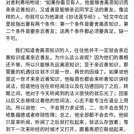
对舍利弗吩咐说：“如果你看见有人，他能够舍离恶知识而
来亲近善知识，又或者是能够亲近同学正法的善友，像这
样的人，你就可以为他演说《妙法莲华经》。”经文中在这
里就指出要有两个条件：第一个条件是要舍离恶知识，第
二个条件是要亲近善友；这两个条件都必须要具足，缺一
不可。
我们知道舍离恶知识的人，往往他并不一定就会亲近
善知识或者亲近善友。为什么这么说呢？因为他们的善根
还不够，所以只能够先远离恶知识；至于亲近善知识，那
需要的机遇往往就不只是一世、两世的因缘了。如果说他
是这一世才来亲近善知识，他每周也都会来听善知识讲经
说法，但是他往往在听经闻法以及在功德回向了之后，转
眼之间，他对于今天听闻到的法义很快的就忘光了；回家
以后又去继续过着他的世间法，心志不能专注在道业上用
功。所以说他：一、不会努力求证悟，二、也不会去努力
修集福德或者修除性障；总之，他全部都不会去作。他就
只是来听闻，听闻了之后就打包起来，就这么存放着；等
到下一次来听经的时候才又打开，跟着再把它联结起来，