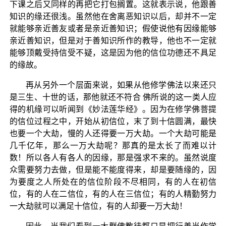
下课之后又同样的再把它打包搁置。这就表示说，他跟善
知识的缘还很浅。虽然他在舍离恶知识以后，却并不一定
就能够亲近善友或者是亲近善知识；假使说他有因缘能够
亲近善知识，但是对于善知识所作的教导，他也不一定就
能够顶戴受持信受不疑，这是因为他的信位功德还不具足
的缘故。
再从另外一个层面来说，如果从他修学佛法以来还只
是三生、十世的话，那他就还不符合 佛所说的这一类人应
得的机缘可以听闻到《妙法莲华经》。因为在修学佛菩提
的信位过程之中，开始从初信位，末了到十信圆满，最快
也要一个大劫，慢的人还得要一万大劫。一个大劫可能是
几千亿年，那么一万大劫呢？那真的是太长了而难以计
数！所以各人有各人的因缘，那是强求不来的。虽然说度
众需要努力去做，但是能不能度得来，却是要随缘的，因
为要度之人所处在的信位阶段不尽相同，有的人在初信
位，有的人在二信位，有的人在三信位；有的人精勤努力
一大劫就可以满足十信位，有的人却要一万大劫！