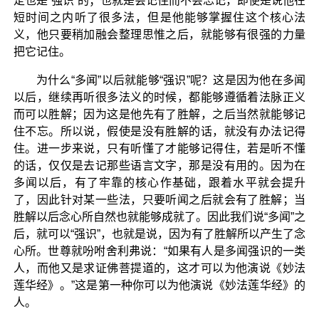
定也是“强识”的；也就是会记住而不会忘记，即使是说他在
短时间之内听了很多法，但是他能够掌握住这个核心法
义，他只要稍加融会整理思惟之后，就能够有很强的力量
把它记住。
为什么“多闻”以后就能够“强识”呢？这是因为他在多闻
以后，继续再听很多法义的时候，都能够遵循着法脉正义
而可以胜解；因为这是他先有了胜解，之后当然就能够记
住不忘。所以说，假使是没有胜解的话，就没有办法记得
住。进一步来说，只有听懂了才能够记得住，若是听不懂
的话，仅仅是去记那些语言文字，那是没有用的。因为在
多闻以后，有了牢靠的核心作基础，跟着水平就会提升
了，因此针对某一些法，只要听闻之后就会有了胜解；当
胜解以后念心所自然也就能够成就了。因此我们说“多闻”之
后，就可以“强识”，也就是说，因为有了胜解所以产生了念
心所。世尊就吩咐舍利弗说：“如果有人是多闻强识的一类
人，而他又是求证佛菩提道的，这才可以为他演说《妙法
莲华经》。”这是第一种你可以为他演说《妙法莲华经》的
人。