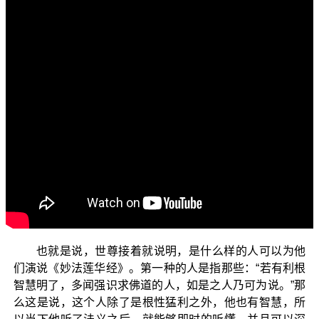
各位菩萨：阿弥陀佛！
欢迎您收看正觉教团弘法节目，目前所讲的是“三乘菩
提之法华经讲义”。
我们继续来讲《妙法莲华经》第三品〈譬喻品〉中的
内容。现在我们要继续来看，什么样的人才可以为他宣讲
《妙法莲华经》呢？佛世尊开示说：有四种人是可以为他
们讲《妙法莲华经》的，就是：【若有利根智慧明了，多
闻强识求佛道者，如是之人乃可为说。若人曾见亿百千
佛，植诸善本深心坚固，如是之人乃可为说。若人精进常
修慈心，不惜身命乃可为说。若人恭敬无有异心，离诸凡
愚独处山泽，如是之人乃可为说。】
（《妙法莲华经》卷2）
也就是说，世尊接着就说明，是什么样的人可以为他
们演说《妙法莲华经》。第一种的人是指那些：“若有利根
智慧明了，多闻强识求佛道的人，如是之人乃可为说。”那
么这是说，这个人除了是根性猛利之外，他也有智慧，所