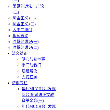
(一)
常见外道法—广论
(二)
阿含正义 (一)
阿含正义 (二)
入不二法门
识蕴真义
胜鬘经讲记(一)
胜鬘经讲记(二)
法义辨正
明心与初地释
宗门与教门
坛经辩讹
力挽狂澜
访谈专栏
年代MUCH台--发现
新台湾 采访正觉教
育基金会(一)
年代MUCH台--发现