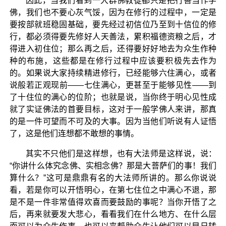
因此，当我们看到一大群佛教徒都只是把行善当作学
佛，我们也不要心灰气馁，因为在修行的过程中，一定是
要按部就班稳固基础，要先经过初信位乃至到十信位的修
行，都必须得要先修好人天善法，累积福德资粮之后，才
得进入初住位；那么再之后，还得要好好地去为众生作种
种的布施，这些都是在修行过程中应该要积极先去作为
的。如果说大家持续精进修行，已经能够六住满心，或者
说般若正观现前——七住满心，更甚至于能够见性——到
了十住位的满心的位阶；也就是说，当你终于明心见性成
就了实证佛法的首要目标，这对于一般学佛人来讲，那真
的是一件可望而不可及的大事。因为当他们听说有人证悟
了，这是他们连想都不敢想的事情。
其实不只他们是这样想，也有大法师是这样说，说：
“你讲什么体究念佛、实相念佛？那是大菩萨们的事！我们
算什么？”这可是鼎鼎有名的大法师所讲的。那么你说说
看，若是你可以开悟明心，在第七住位之中满心不退，那
是不是一件非常值得欢喜而要鼓励的事呢？当你开悟了之
后，再来就要发大悲心，看看我们在什么地方、在什么层