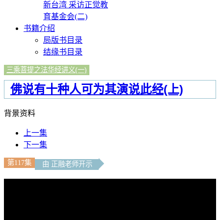
新台湾 采访正觉教
育基金会(二)
书籍介绍
局版书目录
结缘书目录
三乘菩提之法华经讲义(一)
佛说有十种人可为其演说此经(上)
背景资料
上一集
下一集
第117集
由 正融老师开示
文字內容