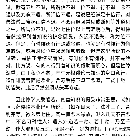
心共思求，亦复不能知。】
一般说到不
(《妙法莲华经》卷1)
退，就有五种不退，所谓信不退、位不退、行不退、念不
退以及究竟不退。所谓信不退，是说已经满足十信行，对
佛法僧三宝起正信不退，不会再退回常见或断见等外道见
之中。所谓位不退，是说七住位以上菩萨明心后，得到佛
菩萨或得到善知识的护念摄受，永远不退失，称为位不
退。但是，有时候还有行退或念退，也就是有时候行为懈
怠放逸，或有时候心中起念懈怠放逸。但是这里所说的不
退转，是依正常情况而说，有时候也有例外，并不是绝
对。比方说，有的人得到善知识的帮助而明心，但是性障
深重，由于私心不遂，产生无根诽谤善知识的身口意行，
造作诽谤菩萨藏恶业，舍寿后将下堕三恶道，三贤十地一
切皆失，此后仍然必须从头再修起。
因此修学大乘般若，真善知识的摄受非常重要，就如
《菩萨璎珞本业经》所说：【如净目天子、法才王子、舍
利弗等，欲入第七住，其中值恶因缘故，退入凡夫不善恶
中，不名习种性人；退入外道若一劫、若十劫，乃至千
劫，作大邪见及五逆，无恶不造，是为退相。】
(《菩萨璎珞