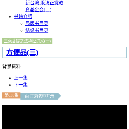
新台湾 采访正觉教
育基金会(二)
书籍介绍
局版书目录
结缘书目录
三乘菩提之法华经讲义(一)
方便品(三)
背景资料
上一集
下一集
第038集
由 正莉老师开示
文字內容