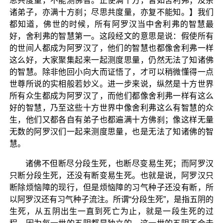
思共度量，不能测佛智。正使满十方，皆如舍利弗；及余
诸弟子，亦满十方刹；尽思共度量，亦复不能知。】我们
都知道，佛世的时候，所有阿罗汉当中舍利弗的智慧最
好，舍利弗的智慧第一。这段经文的意思是说：假使所有
的世间人都成为阿罗汉了，他们的智慧也都像舍利弗一样
这么好，大家聚集起来一起测度思量，仍然无法了知诸佛
的智慧。除非他回小向大而证悟了，才可以稍微懂得一点
世尊所说的实相般若妙义。进一步来说，纵然是十方世界
所有众生都成为阿罗汉了，而他们都像舍利弗一样有这么
好的智慧，乃至这些十方世界中像舍利弗这么有智慧的众
生，他们又都各自有弟子也都遍满十方佛刹；像这样无量
无数的阿罗汉们一起来测度思量，也是无法了知诸佛的智
慧。
诸佛不但断尽分段生死，也断尽变易生死；而阿罗汉
只断分段生死，还没有断变易生死。也就是说，阿罗汉只
断除烦恼障的现行，但是烦恼障的习气种子还没有断，所
以阿罗汉还有习气种子流注。所谓“分段生死”，是指五阴的
生死，从五阴出生一直到死亡为止，就是一段生死的过