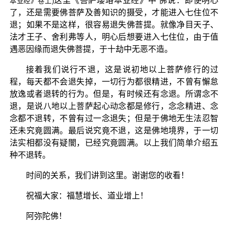
这里《菩萨璎珞本业经》中 佛说：即使明心
本业经》卷上)
了，还是需要佛菩萨及善知识的摄受，才能进入七住位不
退；如果不是这样，很容易退失佛菩提。就像净目天子、
法才王子、舍利弗等人，明心后想要进入七住位，由于值
遇恶因缘而退失佛菩提，于十劫中无恶不造。
接着我们说行不退，这是说初地以上菩萨修行的过
程，每天都不会退失掉，一切行为都很精进，不曾有懈怠
放逸或者退转的行为。但是，有时候还有念退。所谓念不
退，是说八地以上菩萨起心动念都是修行，念念精进、念
念都不退转，不曾有过一念退失；但是于佛地无生法忍智
还未究竟圆满。最后说究竟不退，这是佛地境界，于一切
法实相都没有疑闇，已经究竟圆满。以上我们简单介绍五
种不退转。
时间的关系，我们讲到这里。谢谢您的收看！
祝福大家：福慧增长、道业增上！
阿弥陀佛！