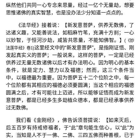
纵然他们共同一心专念来思量，经过一亿个无量劫，想要
思惟诸佛的真实智慧，也是没办法少分知道一点点的。
《法华经》接着说：【新发意菩萨，供养无数佛，了
达诸义趣，又能善说法，如稻麻竹苇，充满十方刹；一心
以妙智，于恒河沙劫，咸皆共思量，不能知佛智。】
(《妙
这里经文中的“新发意菩萨”，是指刚证悟、刚
法莲华经》卷1)
发起真实义的菩萨；一般说来，这样的菩萨，一定是已经
供养过无量无数诸佛以后才有办法明心。因为明心的基本
条件，就是定力、慧力以及福德；然而，这三个条件当
中，以福德最为重要。因为菩萨五十二个位阶之中，每一
个位阶都有其相应的福德必须要圆满；当这个相应的福德
圆满之后，才有可能往上迈进，所以能够证悟而成为新发
意菩萨，都是已经多生多劫植众德本，都是已经承事供养
过无数佛。
我们看《金刚经》，佛告诉须菩提说：【如来灭后，
后五百岁有持戒修福者，于“此”章句能生信心，以“此”为
实，当知是人不于一佛、二佛、三四五佛而种善根，已于