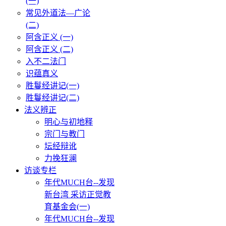
(一)
常见外道法—广论
(二)
阿含正义 (一)
阿含正义 (二)
入不二法门
识蕴真义
胜鬘经讲记(一)
胜鬘经讲记(二)
法义辨正
明心与初地释
宗门与教门
坛经辩讹
力挽狂澜
访谈专栏
年代MUCH台--发现
新台湾 采访正觉教
育基金会(一)
年代MUCH台--发现