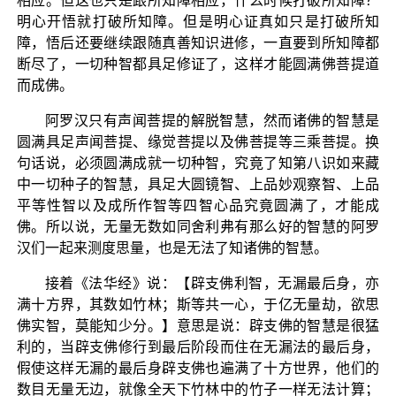
相应。但这也只是跟所知障相应，什么时候打破所知障？
明心开悟就打破所知障。但是明心证真如只是打破所知
障，悟后还要继续跟随真善知识进修，一直要到所知障都
断尽了，一切种智都具足修证了，这样才能圆满佛菩提道
而成佛。
阿罗汉只有声闻菩提的解脱智慧，然而诸佛的智慧是
圆满具足声闻菩提、缘觉菩提以及佛菩提等三乘菩提。换
句话说，必须圆满成就一切种智，究竟了知第八识如来藏
中一切种子的智慧，具足大圆镜智、上品妙观察智、上品
平等性智以及成所作智等四智心品究竟圆满了，才能成
佛。所以说，无量无数如同舍利弗有那么好的智慧的阿罗
汉们一起来测度思量，也是无法了知诸佛的智慧。
接着《法华经》说：【辟支佛利智，无漏最后身，亦
满十方界，其数如竹林；斯等共一心，于亿无量劫，欲思
佛实智，莫能知少分。】意思是说：辟支佛的智慧是很猛
利的，当辟支佛修行到最后阶段而住在无漏法的最后身，
假使这样无漏的最后身辟支佛也遍满了十方世界，他们的
数目无量无边，就像全天下竹林中的竹子一样无法计算；