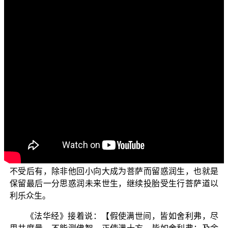
各位菩萨：阿弥陀佛！
欢迎收看正觉教团制作的“三乘菩提之法华经讲义”系列
节目。今天我们继续上一集讲的“方便品”。
我们看经文《妙法莲华经》卷1〈方便品 第2〉：【诸
佛弟子众，曾供养诸佛，一切漏已尽，住是最后身；如是
诸人等，其力所不堪。】意思是说：诸佛有很多弟子们，
过去世曾经承事供养诸佛，这些弟子们修到这一世，“欲
爱、色爱以及无色界爱”等三界爱都断尽了，“欲漏、有漏以
及无明漏”等一切漏也都已经断尽了，住在最后身成为阿罗
汉。为什么说是最后身呢？因为阿罗汉“我生已尽，不受后
有”，未来不会再有色蕴出生。所有亲证阿罗汉果的人都是
不受后有，除非他回小向大成为菩萨而留惑润生，也就是
保留最后一分思惑润未来世生，继续投胎受生行菩萨道以
利乐众生。
《法华经》接着说：【假使满世间，皆如舍利弗，尽