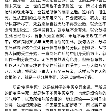
程。因为每一世的五阴都是独立的，这一世的五阴不会去
到未来世，上一世的五阴也不会来到这一世，所以才会有
胎昧的现象存在，也就是所谓的隔阴之迷。这样的一段生
死，是从五阴的生与灭来定义的，只要把我见、我执、我
所执都断尽了，死后愿意自我灭尽不再去投胎，就永远不
会有五阴出生；这样没有生，就永远不会有死，就说分段
生死已经断尽，舍报入无余涅槃，永远不再出现在三界
中，这就是阿罗汉与辟支佛所断的生死。换句话说，分段
生死就是说这个生死有形体或命根的分段。例如说，从欲
界人间的受生开始，一直到死亡后的中阴身受胎为止，就
叫作一期分段生死。无色界虽然没有色身，但是有命根，
所以从无色界天境界中安住后就叫作受生；一万大劫乃至
八万大劫，报尽就下堕人间乃至三恶道，这样无色界天的
命根终了，就是一期分段生死，这是以命根来分段。
所谓“变易生死”，这是依种子的生灭变异来说。而所谓
的断变易生死，就是种子不再生灭变异，也就是烦恼障的
习气种子，以及所知障所含摄的一切上烦恼——又叫作尘
沙惑，犹如恒河沙数一样无量无边都断尽了，所以离开变