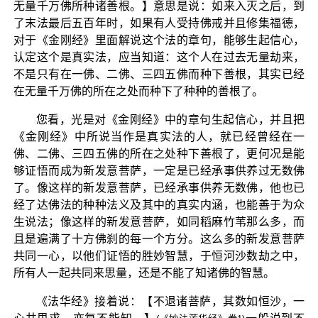
无量千万佛所种诸善根。】意思是说：如来入灭之后，到
了末法最后五百年时，如果有人受持佛戒并且修集福德，
对于《金刚经》里面解说这个法的章句，能够生起信心，
认定这个是真实法，应当知道：这个人在过去无量劫来，
不是只有在一佛、二佛、三四五佛而种下善根，其实已经
在无量千万佛的所在之处而种下了种种的善根了。
您看，光是对《金刚经》中的章句生起信心，并且把
《金刚经》中所说当作是真实法的人，就已经曾经在一
佛、二佛、三四五佛的所在之处种下善根了，更何况是能
够证悟而成为新发意菩萨，一定是已经承事供养过无数佛
了。像这样的新发意菩萨，已经承事供养无数佛，他也已
经了达佛法的种种法义及其中的真实内涵，也能善于为众
生说法；像这样的新发意菩萨，如同稻麻竹苇那么多，而
且是遍满了十方佛刹的每一个方分。这么多的新发意菩萨
共同一心，以他们证悟的胜妙智慧，于恒河沙数劫之中，
所有人一起共同来思量，还是不能了知诸佛的智慧。
《法华经》接着说：【不退诸菩萨，其数如恒沙，一