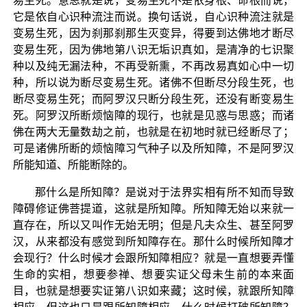
易生死。意思就是说，变易生死不是依身根、命根而说，
它是依自心识种流注而说。换句话说，自心识种流注就是
变易生死，因为刹那刹那生灭变异，得要到达佛地才断尽
变易生死，因为佛地第八识无垢识真如，是清净的七识聚
种以及纯无漏法种，不再受新熏，不再改易真如心中一切
种，所以说为断尽变易生死。诸佛不但断尽分段生死，也
断尽变易生死；而阿罗汉只断分段生死，还没有断变易生
死。阿罗汉所断烦恼障的现行，也就是见惑与思惑；而诸
佛在两大无量数劫之前，也就是在初地时就已经断尽了；
可是诸佛所断的烦恼障习气种子以及所知障，不是阿罗汉
所能知道、所能断除的。
那什么是所知障？是说对于法界实相有所不知而导致
障碍修证佛菩提道，这就是所知障。所知障无始以来就一
直存在，所以又叫作无始无明；但是凡夫众生、甚至阿罗
汉，从来都没有感觉到所知障存在。那什么时候所知障才
会现行？什么时候才会跟所知障相应？就是一直想要弄懂
生命的实相，想要参禅、想要实证父母未生前的本来面
目，也就是想要实证第八识如来藏；这时候，就跟所知障