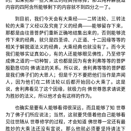
的。如果把那一些大乘法的经典排除掉，那么纯粹解脱道
内容的四阿含所能够剩下的内容就不到四分之一了。
到目前，我们今天会有大乘经——二转法轮、三转法
轮的大乘了义经以及究竟了义的经典——能够留存下来，
那都是由往昔菩萨们重新正确地结集出来的，否则能够流
传下来的经典，就只是四圣谛、八正道、十二因缘等等的
相关于解脱道法义的经典，大乘经典也就没有了。而今天
我们能够实证真如心，有的人还能够眼见佛性，乃至修学
成佛之道的一切种智，这也都是因为有舍利弗等等的菩萨
殷勤恳切向 佛请法的关系。所以说，舍利弗等等的菩萨都
是我们佛子们的大恩人；但是千万不要把他们当作是声闻
人，因为他们在二转法轮以后都开始回心大乘了。这是
说，舍利弗看见了这个因缘，就极力向 佛世尊恳求请说更
为胜妙的法义，所以他才会有这样的作为。
也确实是要有人能够看得很深远，而且能够了知 世尊
为了佛子们所应说法；当然，这就要凭借着他自己能够看
见往世随从 世尊修学的过程，才会知道 佛世尊一定还有最
胜妙的大乘法还没有宣说，那么他就必须要坚持请法下