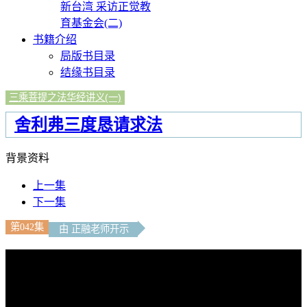
新台湾 采访正觉教
育基金会(二)
书籍介绍
局版书目录
结缘书目录
三乘菩提之法华经讲义(一)
舍利弗三度恳请求法
背景资料
上一集
下一集
第042集
由 正融老师开示
文字內容