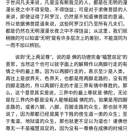
于世间凡夫来说，凡是没有断我见的人，都是在无明的漫
漫长夜之中不得安隐、不得饶益；可是对于求佛菩提的人
来讲，即使证得了阿罗汉，仍然是不知道佛菩提的意涵，
所以依据佛菩提道来说，这些阿罗汉们乃至所有凡夫们，
都是仍然在无明漫漫长夜之中不得饶益；从这里，我们就
稍微的可以知道“无明”是有许多层次上的差别，不能混同为
一而不加以辨别。
说到“无上两足尊”，说的是 佛的功德完备“福慧双足”的
意思，当然这个也可以就字面上的解释作以两脚行走的有
情之中的最上尊。因为以两脚行走的，表示至少是人类，
再往上是欲界天、色界天，也都是用两脚走路的，没有用
四脚走路的，所以两脚行走的才是三界有情中尊胜的。那
么，这个意思其实是说，三界中的最上尊就是 佛陀，无论
是在三界内外都是没有人能够超越 佛陀的。如果是用四脚
走路的，或者六脚、八脚、百脚走路的众生，那也就不用
说了，因为那都已经是属于下贱的傍生道一类的众生；至
于鬼道、地狱道的众生，那也就更不足以为道也！诸佛世
尊无一不是福慧双足的，因为没有一尊佛在成佛的时候只