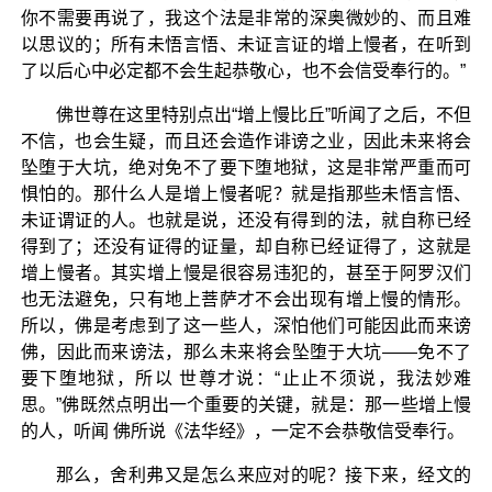
你不需要再说了，我这个法是非常的深奥微妙的、而且难
以思议的；所有未悟言悟、未证言证的增上慢者，在听到
了以后心中必定都不会生起恭敬心，也不会信受奉行的。”
佛世尊在这里特别点出“增上慢比丘”听闻了之后，不但
不信，也会生疑，而且还会造作诽谤之业，因此未来将会
坠堕于大坑，绝对免不了要下堕地狱，这是非常严重而可
惧怕的。那什么人是增上慢者呢？就是指那些未悟言悟、
未证谓证的人。也就是说，还没有得到的法，就自称已经
得到了；还没有证得的证量，却自称已经证得了，这就是
增上慢者。其实增上慢是很容易违犯的，甚至于阿罗汉们
也无法避免，只有地上菩萨才不会出现有增上慢的情形。
所以，佛是考虑到了这一些人，深怕他们可能因此而来谤
佛，因此而来谤法，那么未来将会坠堕于大坑——免不了
要下堕地狱，所以 世尊才说：“止止不须说，我法妙难
思。”佛既然点明出一个重要的关键，就是：那一些增上慢
的人，听闻 佛所说《法华经》，一定不会恭敬信受奉行。
那么，舍利弗又是怎么来应对的呢？接下来，经文的