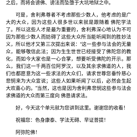
之后，而将会谤佛、谤法而坠堕于大坑地狱之中。
可是，舍利弗尊者不考虑那些少数人，他考虑的是广
大的大众，因为这些人很多世以来就是跟随着 佛陀学法
了。所以这些人才是最为重要的，舍利弗深心地认为不可
因为那些少数人而妨碍了这些大众所当能听闻到的胜妙法
义，所以他才又第三次提出来说：“这一些参与法会的无量
众，能够敬信此法；因为生生世世已经接受了佛陀您的教
化，而如今大家也是一心合掌，想要听受佛陀的开示。那
么，我们这一千两百位阿罗汉，以及其余求佛道的人，我
们也都愿意为这一些求法的大众们，请求世尊您垂怜慈心
悲悯来为大众宣说；这些人如果听闻了以后，必然会生起
大欢喜心的。”当然，这也是因为舍利弗悲悯这些参与法会
求佛道的大众而第三度向 佛恳请求法。
好，今天这个单元就为您讲到这里。谢谢您的收看！
祝福您：色身康泰、学法无碍、早证菩提！
阿弥陀佛！