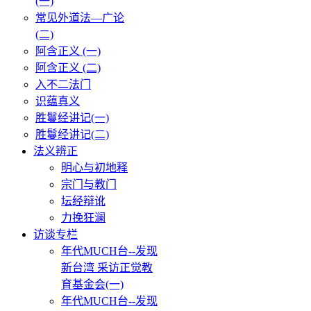
(一)
常见外道法—广论
(二)
阿含正义 (一)
阿含正义 (二)
入不二法门
识蕴真义
胜鬘经讲记(一)
胜鬘经讲记(二)
法义辨正
明心与初地释
宗门与教门
坛经辩讹
力挽狂澜
访谈专栏
年代MUCH台--发现
新台湾 采访正觉教
育基金会(一)
年代MUCH台--发现