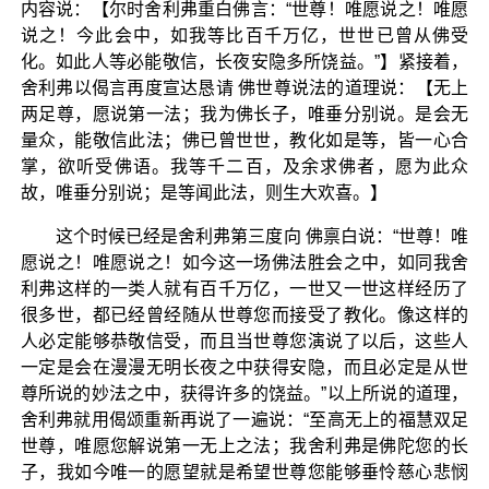
内容说：【尔时舍利弗重白佛言：“世尊！唯愿说之！唯愿
说之！今此会中，如我等比百千万亿，世世已曾从佛受
化。如此人等必能敬信，长夜安隐多所饶益。”】紧接着，
舍利弗以偈言再度宣达恳请 佛世尊说法的道理说：【无上
两足尊，愿说第一法；我为佛长子，唯垂分别说。是会无
量众，能敬信此法；佛已曾世世，教化如是等，皆一心合
掌，欲听受佛语。我等千二百，及余求佛者，愿为此众
故，唯垂分别说；是等闻此法，则生大欢喜。】
这个时候已经是舍利弗第三度向 佛禀白说：“世尊！唯
愿说之！唯愿说之！如今这一场佛法胜会之中，如同我舍
利弗这样的一类人就有百千万亿，一世又一世这样经历了
很多世，都已经曾经随从世尊您而接受了教化。像这样的
人必定能够恭敬信受，而且当世尊您演说了以后，这些人
一定是会在漫漫无明长夜之中获得安隐，而且必定是从世
尊所说的妙法之中，获得许多的饶益。”以上所说的道理，
舍利弗就用偈颂重新再说了一遍说：“至高无上的福慧双足
世尊，唯愿您解说第一无上之法；我舍利弗是佛陀您的长
子，我如今唯一的愿望就是希望世尊您能够垂怜慈心悲悯