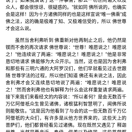
说了。如果我演说了这一件事情，那么一切世间诸天以及
众人，都会很惊讶、很疑惑的。”就如同 佛所说的，也确实
会是这样！因为十方诸佛同样的也是这样宣说“唯一佛乘”成
佛之法，这的确是极难了知、又极难信受的，所以 佛世尊
才会这么说。
虽然当舍利弗听到 佛重新对他再制止之后，他仍然是
锲而不舍的再次请求 佛世尊说：“世尊！唯愿说之！唯愿说
之！”他连续说了两遍：“唯愿说之！唯愿说之！”他是非常
恳切地请求 佛能够为大众开示。当然，这也是因为舍利弗
和那些有三明六通的大阿罗汉们，他们早就看见过去世跟
随 世尊学法的过程，所以他们知道 佛还有未说之法，因此
舍利弗才会又连续恳切地说了两遍：“唯愿说之！唯愿说
之！”然而舍利弗他也有解释为什么会这样重复请求两遍。
接下来我们来看经文的内容说：“所以者何？是会无数百千
万亿阿僧祇众生曾见诸佛，诸根猛利智慧明了，闻佛所说
则能敬信。”这是因为他看到了与会的这一些无数百千万亿
阿僧祇的大众们，有许多是从他方世界来的，这些天上的
菩萨们，他们都曾经看见过诸佛。现在既然又遇见了 释迦