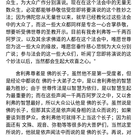
众生，为大众广作分别演说。现在在这个法会中的无量无
数众生，必定都能够恭敬信受您即将要演说的这个胜妙之
法；因为佛陀您从无量世以来，就早已经教化过这些法会
中的大众了，而这一些大众都同样是专念一心合掌恭敬，
想要听受佛世尊的圣教开示。目前有我舍利弗等一千两百
阿罗汉，以及其余求佛道的人都在这个法会中，唯愿世尊
您为这一些大众的缘故，唯愿您垂怜慈心悲悯为大众分别
广说；参与法会的这一些大众们，听闻了您即将演说的这
个妙法以后，当然都会生起大欢喜之心。”
舍利弗尊者是 佛的长子，虽然他不是第一受度者，但
是经论中都说在 佛的十大弟子之中，是以舍利弗他的智慧
最为胜妙；由于 世尊传法是以智慧为依归，是以智慧生起
为最重要的；而在这些声闻一千两百阿罗汉之中，又以舍
利弗的智慧最好，所以大众公认他是 佛的长子。虽然说是
佛的长子，但那其实还是依声闻身相的法众而说的；如果
要谈到菩萨众，舍利弗他可就排不上当这个长子；因为前
面还有 文殊、观音、弥勒等等很多的大菩萨们，当然这里
所说的，他就是依声闻法中而说的是 佛的长子。再说，对