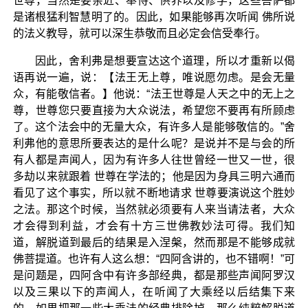
世尊，当然是要亲近、奉侍、供养以及修学，这些菩萨都
是诸根猛利智慧明了的。因此，如果能够再次听闻 佛所说
的法义教导，就可以深生恭敬而且必定会信受奉行。
因此，舍利弗是想要宣达这个道理，所以才重新以偈
语再说一遍，说：【法王无上尊，唯说愿勿虑。是会无量
众，有能敬信者。】他说：“法王世尊是人天之中的无上之
尊，世尊您只要直接为大众说法，希望您不要再有所顾虑
了。这个法会中的无量大众，有许多人是能够敬信的。”舍
利弗他的意思所要表达的是什么呢？是说并不是与会的所
有人都是声闻人，因为有许多人往世曾经一世又一世，很
多劫以来就跟着 世尊在学法的；他是因为身具三明六通而
看见了这个事实，所以就不断地请求 世尊要演说这个胜妙
之法。那这个时候，当然就必须要有人来当请法者，大众
才会得到利益，才会有十方三世佛教妙法可得。我们知
道，解脱道到最后的结果是入涅槃，然而那是不能够成就
佛菩提道。也许有人这么想：“四阿含讲的，也不错啊！”可
是问题是，四阿含中有许多部经典，都是那些声闻阿罗汉
以及三果以下的声闻人，在听闻了大乘经以后结集下来