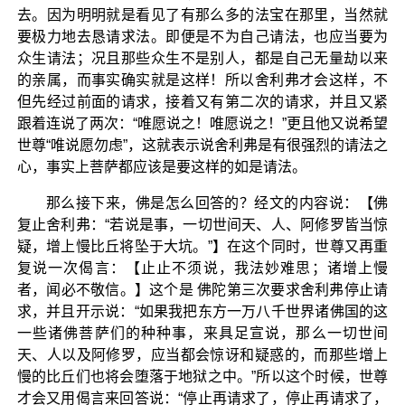
去。因为明明就是看见了有那么多的法宝在那里，当然就
要极力地去恳请求法。即便是不为自己请法，也应当要为
众生请法；况且那些众生不是别人，都是自己无量劫以来
的亲属，而事实确实就是这样！所以舍利弗才会这样，不
但先经过前面的请求，接着又有第二次的请求，并且又紧
跟着连说了两次：“唯愿说之！唯愿说之！”更且他又说希望
世尊“唯说愿勿虑”，这就表示说舍利弗是有很强烈的请法之
心，事实上菩萨都应该是要这样的如是请法。
那么接下来，佛是怎么回答的？经文的内容说：【佛
复止舍利弗：“若说是事，一切世间天、人、阿修罗皆当惊
疑，增上慢比丘将坠于大坑。”】在这个同时，世尊又再重
复说一次偈言：【止止不须说，我法妙难思；诸增上慢
者，闻必不敬信。】这个是 佛陀第三次要求舍利弗停止请
求，并且开示说：“如果我把东方一万八千世界诸佛国的这
一些诸佛菩萨们的种种事，来具足宣说，那么一切世间
天、人以及阿修罗，应当都会惊讶和疑惑的，而那些增上
慢的比丘们也将会堕落于地狱之中。”所以这个时候，世尊
才会又用偈言来回答说：“停止再请求了，停止再请求了，