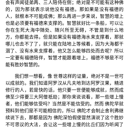
会有声闻徒弟两、三人陪侍在侧；绝对是不可能有这种佛
的，因为那就表示说他没有福德。那如果是没有福德的
人，就根本不可能成佛；那么再进一步来说，智慧的增上
也是必须要有福德来支撑的。智慧就好比一条船，可以让
你在生死大海中随处、随兴所至无碍，不管是到什么地
方，你都能去得。但是如果没有福德海水来支撑着，那就
哪儿也去不了了，就只能在陆地上等候着，因为大海都干
涸了、没有水来支撑着，他又怎么能够四处而去呢？所以
一定要有福德陪伴，智慧才能跟着增上，福德不够是不可
能有胜妙智慧的。
我们想一想看，像 世尊这样的证量，绝对不是一世可
以成就的。我们知道阿罗汉从凡夫地到达阿罗汉果，精进
修行的人，若是快的话，他只要一世便能够成就，然而成
佛至少得要三大阿僧祇劫；那你来说说看，那一些增上慢
者，他们能够信受吗？当然是不能信受的。然而 佛陀早就
预料到他们是不可能相信的，所以 佛陀才会制止舍利弗继
续说下去，那都是因为 佛陀深怕假使冒然演说了这个胜妙
不可思议的大法，会让这一些增上慢的比丘们因为听闻了