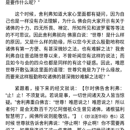
是要作什么呢？”
这个时候，舍利弗知道大家心里面都有疑问，因为自
己也是一样没有办法理解，为什么 佛会向大家开示有关于
诸佛的十力、四无所畏、禅定、所知所见和波罗蜜等等法
的不可思议。因此舍利弗就向 佛禀白说：“世尊！是什么样
的原因，又是什么样的助缘，所以您今天这么殷勤地称叹
诸佛有第一方便、有甚深微妙之法，也有难解之法？我舍
利弗自往昔追随世尊以来，不曾听闻您有这样的说法；而
且如今与会的四众也都是同样的有这个疑惑。因此，唯愿
世尊开敷弘演这里面的道理：世尊究竟是为了什么缘故，
而要来这样殷勤称叹诸佛的甚深微妙难解之法呢？”
紧跟着，接下来的经文就说：【尔时佛告舍利弗：
“止！止！不须复说。若说是事，一切世间诸天及人皆当惊
疑。”舍利弗重白佛言：“世尊！唯愿说之！唯愿说之！所以
者何？是会无数百千万亿阿僧祇众生曾见诸佛，诸根猛利
智慧明了，闻佛所说则能敬信。”】
这
（《妙法莲华经》卷1）
时候 世尊就告诉舍利弗说：“停止啊！停止啊！你不需要再