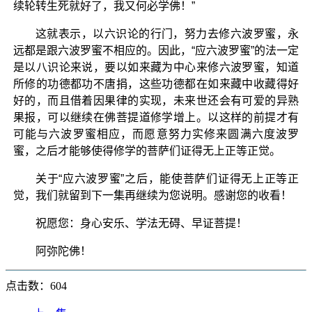
续轮转生死就好了，我又何必学佛！”
这就表示，以六识论的行门，努力去修六波罗蜜，永
远都是跟六波罗蜜不相应的。因此，“应六波罗蜜”的法一定
是以八识论来说，要以如来藏为中心来修六波罗蜜，知道
所修的功德都功不唐捐，这些功德都在如来藏中收藏得好
好的，而且借着因果律的实现，未来世还会有可爱的异熟
果报，可以继续在佛菩提道修学增上。以这样的前提才有
可能与六波罗蜜相应，而愿意努力实修来圆满六度波罗
蜜，之后才能够使得修学的菩萨们证得无上正等正觉。
关于“应六波罗蜜”之后，能使菩萨们证得无上正等正
觉，我们就留到下一集再继续为您说明。感谢您的收看！
祝愿您：身心安乐、学法无碍、早证菩提！
阿弥陀佛！
点击数：604