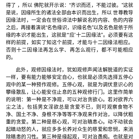
得了 ，所以 佛陀就开示说：“齐识而还，不能过彼。”这就
是说，因缘所生的诸法全部由本识而出生，所以 世尊教导
因缘法时，一定会在世俗谛法中解说名的内容、色的内容
之后，再接着演说“名色缘识，识缘名色”以及名色是依于所
缘的本识才能出生，这就是“‘应’十二因缘法”。必须要有这
样的前提，如实了知这个前提，才能与十二因缘法相应。
否则十二因缘法再怎么学、再怎么观行，都不可能相应
的。
此外，观修因缘法时，犹如观修声闻法解脱道的实证
一样，要有能力能够安定自心，也就是必须先选择五停心
观中的某一种预作观修。五停心观，就是为调伏意识心的
攀缘散乱，让心能安住止息的五种观修行门。这里作简单
的说明：第一种是不净观，可以对治贪欲心。若对欲界六
尘之法，包括男女淫欲总是贪爱不已，则可观察食物不
净、国土不净、身根不净等等不净观来作对治，以降伏粗
重的贪爱。第二种是慈心观，可对治瞋恚心。动不动就会
起瞋动怒的人，就应多多长养对众生的慈爱和悲悯，来消
除瞋恚的习性。第三种是缘起观，可对治愚痴。也就是对