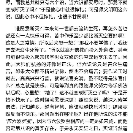
尽，而我总共就只有六个识，当六识都灭尽时，那我不就
变成断灭了吗？”于是他心中就很挣扎；可是师父明明这么
说，因此心中不但挣扎，也很不甘愿啊！
谁愿意断灭？本来每一世都去流转生死，再怎么苦也
都还有一点快乐可得，苦中作乐至少都比断灭空要好啊！
这是人之常情。所以后来想一想：“那我不要学佛了，我还
是去流浪生死算了。”所以就离开佛教而投入外道法，甚至
可能很快投入密宗修学男女双修的乐空双运享乐去了。因
此，大师们弘扬的好像是正法，但六识论只是害众生痛
苦，如果大众都不精进学佛，倒也不会痛苦；要作义工时
就去，高高兴兴行善，就说法喜充满，虽不晓得是法喜什
么？总之就是快乐。可是等到真的跟随师父努力修学佛法
以后呢，心里想：“糟了！这不就变成断灭空了吗？”于是开
始不快乐了。这时候就需要深思！照理来说，越深入修学
佛法，所知越多、越有智慧，应该就越快乐才对；结果竟
然反而不快乐。那问题出在哪里呢？出在他所说的法不能
“应六波罗蜜”，因为与六波罗蜜相应的一定是如来藏，而他
否定第八识的真实存在，于是永无实证之日，实证当然遥