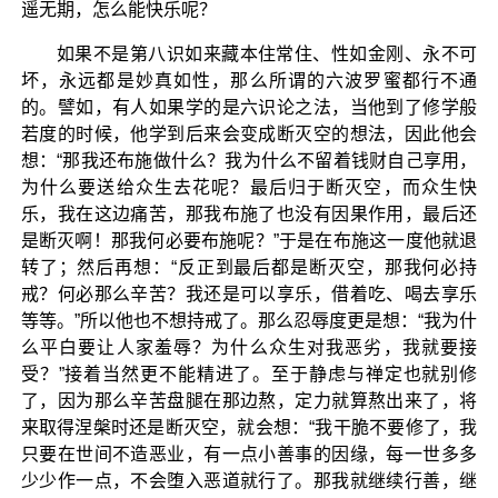
遥无期，怎么能快乐呢？
如果不是第八识如来藏本住常住、性如金刚、永不可
坏，永远都是妙真如性，那么所谓的六波罗蜜都行不通
的。譬如，有人如果学的是六识论之法，当他到了修学般
若度的时候，他学到后来会变成断灭空的想法，因此他会
想：“那我还布施做什么？我为什么不留着钱财自己享用，
为什么要送给众生去花呢？最后归于断灭空，而众生快
乐，我在这边痛苦，那我布施了也没有因果作用，最后还
是断灭啊！那我何必要布施呢？”于是在布施这一度他就退
转了；然后再想：“反正到最后都是断灭空，那我何必持
戒？何必那么辛苦？我还是可以享乐，借着吃、喝去享乐
等等。”所以他也不想持戒了。那么忍辱度更是想：“我为什
么平白要让人家羞辱？为什么众生对我恶劣，我就要接
受？”接着当然更不能精进了。至于静虑与禅定也就别修
了，因为那么辛苦盘腿在那边熬，定力就算熬出来了，将
来取得涅槃时还是断灭空，就会想：“我干脆不要修了，我
只要在世间不造恶业，有一点小善事的因缘，每一世多多
少少作一点，不会堕入恶道就行了。那我就继续行善，继