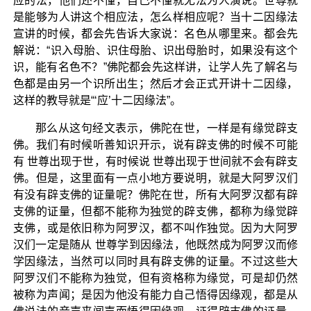
应的法，他们还不懂，自己不懂就无法为人演说。世尊就
是能够为人讲这个相应法，怎么样相应呢？当十二因缘法
宣讲的时候，都会先告诉大家说：名色从哪里来。都会先
解说：“识入母胎、识住母胎、识出母胎时，如果没有这个
识，能有名色不？”佛陀都会先这样讲，让学人先了解名与
色都是由另一个识所出生；然后才会正式开讲十二因缘，
这样的教导就是“‘应’十二因缘法”。
那么从这句经文表示，佛陀在世，一样是有缘觉辟支
佛。我们有时候听善知识开示，说有辟支佛的时候不可能
有 世尊出现于世，有时候说 世尊出现于世间就不会有辟支
佛。但是，这里面有一点小地方要说明，就是大阿罗汉们
有没有辟支佛的证量呢？佛陀在世，所有大阿罗汉都有辟
支佛的证量，但都不能称为独觉的辟支佛，都称为缘觉辟
支佛，或是依旧称为阿罗汉，都不叫作独觉。因为大阿罗
汉们一定是随从 世尊学到因缘法，他既然成为阿罗汉而修
学因缘法，当然可以同时具有辟支佛的证量。不过这些大
阿罗汉们不能称为独觉，但有资格称为缘觉，可是却仍然
被称为声闻；是因为他没有能力自己悟得因缘观，都是从