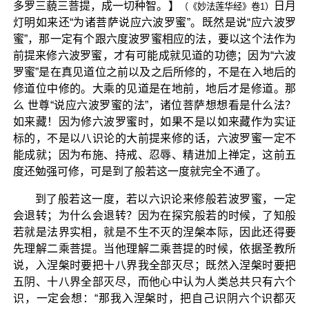
多罗三藐三菩提，成一切种智。】
日月
（《妙法莲华经》卷1）
灯明如来还“为诸菩萨说应六波罗蜜”。既然是说“应六波罗
蜜”，那一定有个跟六度波罗蜜相应的法，要以这个法作为
前提来修六波罗蜜，才有可能成就见道的功德；因为“六波
罗蜜”是在真见道位之前以及之后所修的，不是在入地后的
修道位中修的。大乘的见道是在地前，地后才是修道。那
么 世尊“说应六波罗蜜的法”，诸位菩萨想想看是什么法？
如来藏！因为修六波罗蜜时，如果不是以如来藏作为实证
标的，不是以八识论的大前提来修的话，六波罗蜜一定不
能成就；因为布施、持戒、忍辱、精进加上禅定，这前五
度还勉强可修，可是到了般若这一度就完全不通了。
到了般若这一度，若以六识论来修般若波罗蜜，一定
会退转；为什么会退转？因为在探究般若的时候，了知般
若就是法界实相，就是不生不灭的涅槃本际，因此还得要
先理解二乘菩提。当他理解二乘菩提的时候，依据圣教所
说，入涅槃时要把十八界我全部灭尽；既然入涅槃时要把
五阴、十八界全部灭尽，而他心中认为人类总共只有六个
识，一定会想：“那我入涅槃时，把自己识阴六个识都灭