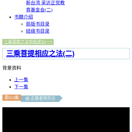
新台湾 采访正觉教
育基金会(二)
书籍介绍
局版书目录
结缘书目录
三乘菩提之法华经讲义(一)
三乘菩提相应之法(二)
背景资料
上一集
下一集
第024集
由 正慈老师开示
文字內容