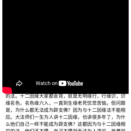
各位菩萨：阿弥陀佛！
欢迎收看“三乘菩提之法华经讲义”，这个主题我们是依
据 平实导师所著作的《法华经讲义》这部书来为大家说
明。
前一集 文殊师利菩萨为大众说到，在无量无边阿僧祇
劫前的 日月灯明如来演说正法，是初善、中善、后善，而
且其义深远，纯一无杂，具足清白梵行之相；然后为求声
闻果的人说相应于四圣谛的法。
那这集接着来说“为求辟支佛者说应十二因缘法”。如果
是为了求辟支佛果的人，就为他解说能够相应于十二因缘
的法。十二因缘大家都会背，就是无明缘行，行缘识，识
缘名色，名色缘六入，一直到生缘老死忧悲苦恼。但问题
是，为什么都无法成为辟支佛？因为与十二因缘法不能相
应。大法师们一生为人讲十二因缘，也讲很多年了，为什
么他们自己一样不能成为辟支佛？这都因为与十二因缘相