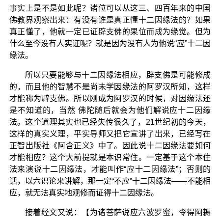
事实上是不是如此呢？诸位可以从这三、四百年来的中国
佛教界观察出来：有没有谁是真正懂十二因缘法的？如果
真正懂了，他就一定已证辟支佛的果位而成为缘觉。但为
什么至今没有人实证呢？就是因为没有人为他说“应”十二因
缘法。
所以只要能够与十二因缘法相应，辟支佛是可能修成
的，而且他的智慧不是尚未学因缘法的阿罗汉所知，这样
才能称为辟支佛。所以刚成为阿罗汉的时候，对因缘法还
是不知道的，当然 佛陀随后就会为他们解说应十二因缘
法。这个道理其实也已经失传很久了，21世纪初的今天，
这样的真实义理，平实导师又把它宣讲了出来，已经写在
正智出版社《阿含正义》中了。因此说十二因缘法要如何
才能相应？这个大前提就是本识常住。一定基于这个本住
法来演说十二因缘法，才能叫作“应十二因缘法”；否则的
话，以六识论来讲解，那一定“不应”十二因缘法——不能相
应，就无法真实地观修而证得十二因缘法。
接着经文又说：【为诸菩萨说应六波罗蜜，令得阿耨