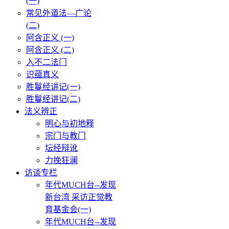
(一)
常见外道法—广论
(二)
阿含正义 (一)
阿含正义 (二)
入不二法门
识蕴真义
胜鬘经讲记(一)
胜鬘经讲记(二)
法义辨正
明心与初地释
宗门与教门
坛经辩讹
力挽狂澜
访谈专栏
年代MUCH台--发现
新台湾 采访正觉教
育基金会(一)
年代MUCH台--发现