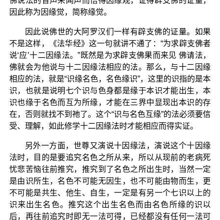
佛说法的音声来闻声而悟得因缘观，证得辟支佛的证量，
因此称为因缘觉，简称缘觉。
因此说佛世的大阿罗汉们一样有辟支佛的证量。如果
不是这样，《法华经》这一句就讲不通了：“为求辟支佛者
说‘应’十二因缘法。”既然是为求辟支佛果而来见 佛请法，
佛就会为他说与十二因缘法相应的法。那么，与十二因缘
相应的法，就是“识缘名色，名色缘识”，这里的识指的是本
识，也就是说明七个识与色身都是缘于本识才能出生，本
识也缘于名色而互为所缘，才能在三界中显现出本识的存
在，否则就找不到祂了。这个“识与名色互缘”的法必须要信
受、理解，如此修学十二因缘法时才能相应而得实证。
另外一方面，世尊又演说十因缘法，演说这个十因缘
法时，目的是要追究名色之所从来，所以从现前的老病死
忧悲苦恼往前推究，推究到了名色之所出生时，当然一定
是由识所生，名色不可能无因生，也不可能由物而生，更
不可能是共生、他生、自生，一定是有另一个七识以上的
识来出生名色。推究这个出生名色而由名色所缘的识以
后，再往前追究时即无一法可得，已经都没有任何一法可