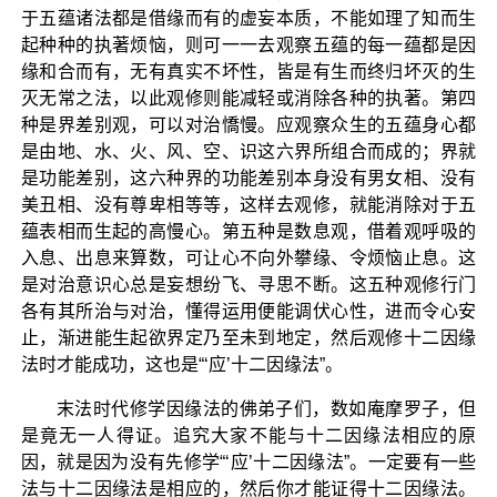
于五蕴诸法都是借缘而有的虚妄本质，不能如理了知而生
起种种的执著烦恼，则可一一去观察五蕴的每一蕴都是因
缘和合而有，无有真实不坏性，皆是有生而终归坏灭的生
灭无常之法，以此观修则能减轻或消除各种的执著。第四
种是界差别观，可以对治憍慢。应观察众生的五蕴身心都
是由地、水、火、风、空、识这六界所组合而成的；界就
是功能差别，这六种界的功能差别本身没有男女相、没有
美丑相、没有尊卑相等等，这样去观修，就能消除对于五
蕴表相而生起的高慢心。第五种是数息观，借着观呼吸的
入息、出息来算数，可让心不向外攀缘、令烦恼止息。这
是对治意识心总是妄想纷飞、寻思不断。这五种观修行门
各有其所治与对治，懂得运用便能调伏心性，进而令心安
止，渐进能生起欲界定乃至未到地定，然后观修十二因缘
法时才能成功，这也是“‘应’十二因缘法”。
末法时代修学因缘法的佛弟子们，数如庵摩罗子，但
是竟无一人得证。追究大家不能与十二因缘法相应的原
因，就是因为没有先修学“‘应’十二因缘法”。一定要有一些
法与十二因缘法是相应的，然后你才能证得十二因缘法。