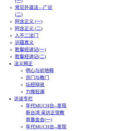
(一)
常见外道法—广论
(二)
阿含正义 (一)
阿含正义 (二)
入不二法门
识蕴真义
胜鬘经讲记(一)
胜鬘经讲记(二)
法义辨正
明心与初地释
宗门与教门
坛经辩讹
力挽狂澜
访谈专栏
年代MUCH台--发现
新台湾 采访正觉教
育基金会(一)
年代MUCH台--发现