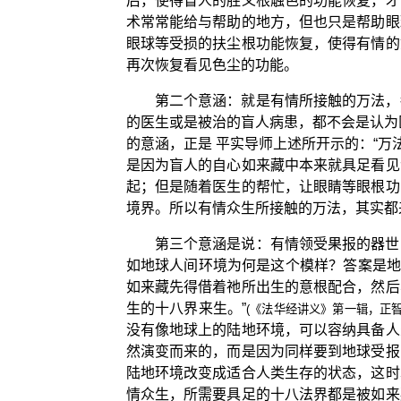
后，使得盲人的胜义根触色的功能恢复，才
术常常能给与帮助的地方，但也只是帮助眼
眼球等受损的扶尘根功能恢复，使得有情的
再次恢复看见色尘的功能。
第二个意涵：就是有情所接触的万法，
的医生或是被治的盲人病患，都不会是认为
的意涵，正是 平实导师上述所开示的：“万
是因为盲人的自心如来藏中本来就具足看见
起；但是随着医生的帮忙，让眼睛等眼根功
境界。所以有情众生所接触的万法，其实都
第三个意涵是说：有情领受果报的器世
如地球人间环境为何是这个模样？答案是地
如来藏先得借着祂所出生的意根配合，然后
生的十八界来生。”
(《法华经讲义》第一辑，正智
没有像地球上的陆地环境，可以容纳具备人
然演变而来的，而是因为同样要到地球受报
陆地环境改变成适合人类生存的状态，这时
情众生，所需要具足的十八法界都是被如来