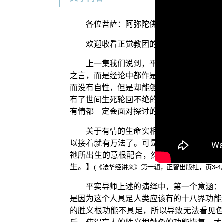
各位菩萨：阿弥陀佛！
欢迎收看正觉教团的弘法节目，在此先
上一集我们说到，平实导师为我们开演
之言，而是经论中都作是说，例如 龙树菩
而没有自性，但是却能够在众缘和合的情况
有了世间生死轮回不绝的现象。第三个意涵
有情都一定会面对探讨的共同问题。
关于有情的生命实相就是第八识如来藏
以接着就有万法了。可是，万法的种子在哪
祂所出生的意根配合，然后与共业有情共
生。】
(《法华经讲义》第一辑，正智出版社，页3-4
平实导师上述的演绎中，第一个意涵：
是因为这个人具足人类应该有的十八界功能
的胜义根功能不具足，所以导致无法看见