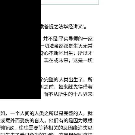
演述的单元是“三乘菩提之法华经讲义”。
有能生的微妙法性，并不是 平实导师的一家
藏中借缘所生，所以一切法虽然都是生灭无常
还会有下一世的五阴身心不断地出生，所以才
，因为不论是在过去、现在或未来，这是一切
六识具足了，于是一个完整的人类出生了，所
藏中。那么出生了五阴之前，如来藏先得借着
仍然是由如来藏生，而不从所生的十八界来
例如，一个人间的人类之所以是完整的人，就
生或意外而受伤的盲人，他们有的是因为眼根
创所致，往往需要等待相关的恶因缘消失以