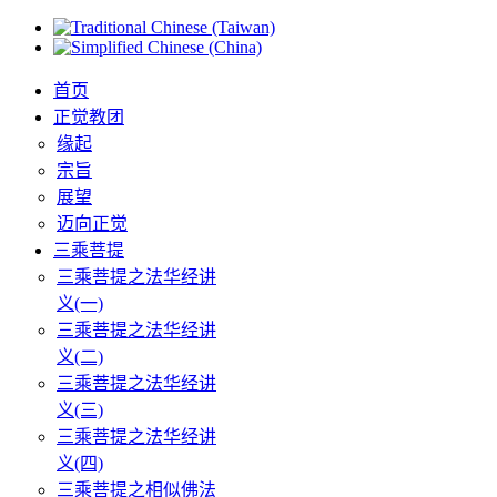
首页
正觉教团
缘起
宗旨
展望
迈向正觉
三乘菩提
三乘菩提之法华经讲
义(一)
三乘菩提之法华经讲
义(二)
三乘菩提之法华经讲
义(三)
三乘菩提之法华经讲
义(四)
三乘菩提之相似佛法