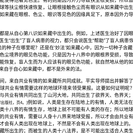
能使得他看见色尘。有的则是因为外力导致扶尘根受损，所以
球等扶尘根快速恢复，让眼根接触色尘而有眼识从如来藏中出
如来藏在眼根、色尘、眼识等见色的因缘具足下，原本因外力
都是从自心第八识如来藏中出生的。例如，上述医生治好了因
医生“出生”了盲人病患的视力，都只会说医生“帮助”了盲人病患
法的种子在哪里呢？还是在‘妙法’如来藏心中，因为一切种子含
色尘境界的眼见色功能，只是因为十八界中的眼根界受损，导
能恢复，盲人生而为人应该有的眼见色功能，就自然地从他的
来自于自心如来藏中，都不是外来的法。
间，来自共业有情的如来藏所共同成就。平实导师提出并解答
球共业有情需要这样的地球环境来领受果报。这要如何证明呢？
与共业有情共同出生了山河大地，共同出生了欲界天、色界天
例如说，人类是生存在陆地上的有情，人类无法
出版社，页4。)
类十八界的有情生存，地球上就不可能有人类的存在；所以地
的共业有情，需要以人身十八界来地球受报，所以才会由共业
才会有人类出现在地球上，不然是不会有人类出现在地球上的
藏所出生的；而被生的人类十八法界，是不可能出生适合人类