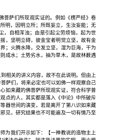
佛菩萨们所现观实证的。例如《楞严经》卷
非所明，因明立所；所既妄立，生汝妄能；无
尘，自相浑浊；由是引起尘劳烦恼，起为世
生摇，坚明立碍，彼金宝者明觉立坚，故有金
方界；火腾水降，交发立坚，湿为巨海，干为
融则成水；土势劣水，抽为草木，是故林薮遇
找到相关的讲义内容，故不在此说明。但由上
的菩萨们，将来必定也可以如佛一样观察自己
自心如来藏的佛菩萨所现观实证，符合科学普
些观点的人，其实都是落入《中论》中所破斥
球等器世间的演变，若是离开了第八识如来藏
起邪见，研究结果也不可能遍及一切有情乃至
导师为我们开示如下：【一神教说的造物主上