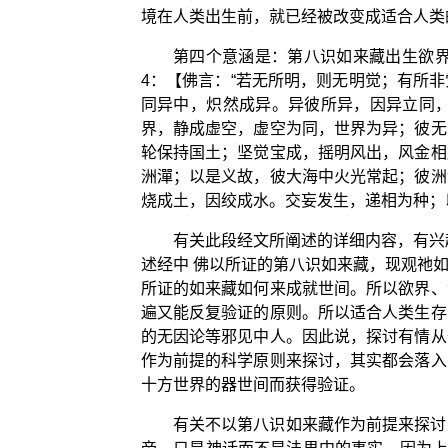
境在人类出生前，就已经被改变成适合人类
第四个意涵是：第八识如来藏出生欲
4：【佛言：“若无所明，则无明觉；有所
同异中，炽然成异。异彼所异，因异立同
界，静成虚空，虚空为同，世界为异；彼无
轮保持国土；坚觉宝成，摇明风出，风金相
洲潬；以是义故，彼大海中火光常起；彼洲
烧成土，因绞成水。交妄发生，递相为种；
有关此段经文所阐述的详细内容，有兴
述经中 佛以所证的第八识如来藏，现观祂
所证的如来藏如何来成就世间。所以欲界、
遍又能反复验证的原则。所以适合人类生存
的无因论等邪见中人。因此说，探讨有情从
作为前提的科学原则来探讨，其实都会落入
十方世界的器世间而获得验证。
有关不以第八识如来藏作为前提来探讨