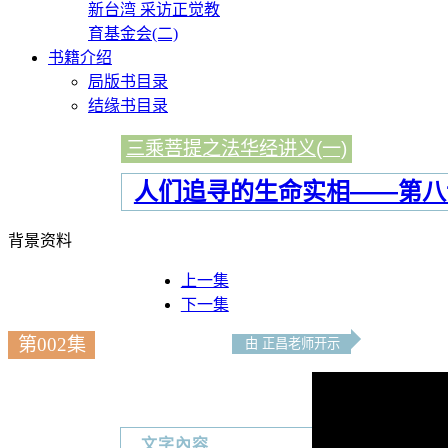
新台湾 采访正觉教
育基金会(二)
书籍介绍
局版书目录
结缘书目录
三乘菩提之法华经讲义(一)
人们追寻的生命实相——第八
背景资料
上一集
下一集
第002集
由 正昌老师开示
文字內容