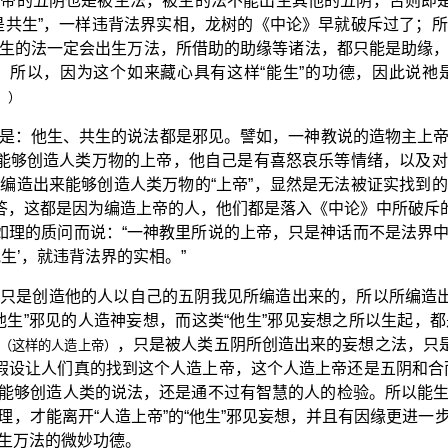
帝的五阴也是被生法，被生的法不能出生其他的五阴，否则即是
是共生”，一样违背法界实相，龙树的《中论》早就破斥过了；
生的法一定会出生万法，所借助的助缘等诸法，都只能是助缘
；所以，因为这个如来藏心具有这样“能生”的功德，因此说祂
。）
是：他生、共生的说法都是邪见。譬如，一神教说的造物主上
为能够创造人类万物的上帝，他自己是有喜怒哀乐等情绪，以及
编造出来能够创造人类万物的“上帝”，显然是无法被证实找到
回答，这都是因为编造上帝的人，他们都是落入《中论》中所破斥的
出如理的质问而说：“一神教里所说的上帝，只是神话而不是法界
生’，就违背法界的实相。”
只是创造他的人以自己的五阴我见所编造出来的，所以所编造出
他生”邪见的人造神妄想，而这类“他生”邪见妄想之所以生起，
，只是被人类五阴所创造出来的妄想之法，只是
（这样的人造上帝）
？假设让人们真的找到这个人造上帝，这个人造上帝还是五阴和合
帝”能够创造人类的说法，还是通不过有智慧的人的检验。所以能
理，才能离开“人造上帝”的“他生”邪见妄想，并且有因缘更进一
生万法的微妙功德。