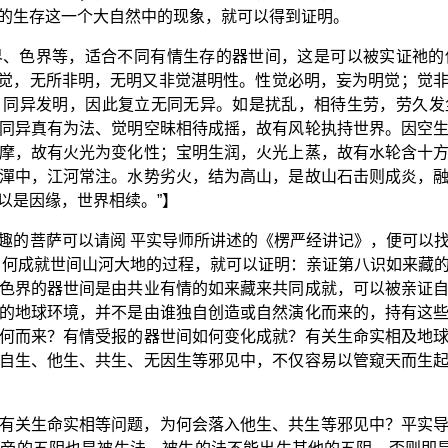
的生存这一个大自然中的现象，就可以得到证明。
界、色界等，适合不同有情生存的器世间，这是可以被实证祂的
非觉，无所非明，无明又非觉湛明性。性觉必明，妄为明觉；觉
，同异发明，因此复立无同无异。如是扰乱，相待生劳，劳久发
同异真有为法、觉明空昧相待成摇，故有风轮执持世界。因空
摩，故有火光为变化性；宝明生润，火光上蒸，故有水轮含十
潬中，江河常注。水势劣火，结为高山，是故山石击则成炎，
以是因缘，世界相续。”】
趣的菩萨可以请阅 平实导师所讲述的《楞严经讲记》，便可以
如何成就世间山河大地的过程，就可以证明：亲证第八识如来藏
色界的器世间是由共业有情的如来藏来共同成就，可以被亲证
的地球环境，并不是由谁独自创造或自然演化而来的，持有这
何而来？有情受报的器世间如何变化成就？有关生命实相及地
自生、他生、共生、无因生等邪见中，不仅容易以管窥天而生
有关生命实相等问题，为何会落入他生、共生等邪见中？平实