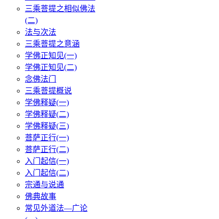
三乘菩提之相似佛法
(二)
法与次法
三乘菩提之意涵
学佛正知见(一)
学佛正知见(二)
念佛法门
三乘菩提概说
学佛释疑(一)
学佛释疑(二)
学佛释疑(三)
菩萨正行(一)
菩萨正行(二)
入门起信(一)
入门起信(二)
宗通与说通
佛典故事
常见外道法—广论