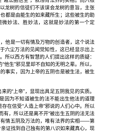
“诸法由他生”，就违背法界的实相。而六根
所以龙树的信徒们不该误会龙树的意旨，主张
，也都是由能生的如来藏所生；这些被生的助
是微妙法、胜妙法，这就是妙法的第一个定
帝，他是一切有情及万物的创造者，这个说法
对于六尘万法的见闻觉知性，这已经显示出上
的。所以西方有智慧的人们提出这样的质疑：
“他生”邪见里却不自知的无明之辈。所以，
中的事实，因为上帝的五阴也是被生法，被生
来的“上帝”，显现出具足五阴我见的实质。
都是因为不知道被生的法不能出生他法的道理
存在信受“人造上帝”邪说的人们心中。所以
而有，所以还是离不开“被出生五阴的法无法
生有情五阴及万法的，唯有法界的实相——第
步亲证找到自己独有的第八识如来藏真心，现