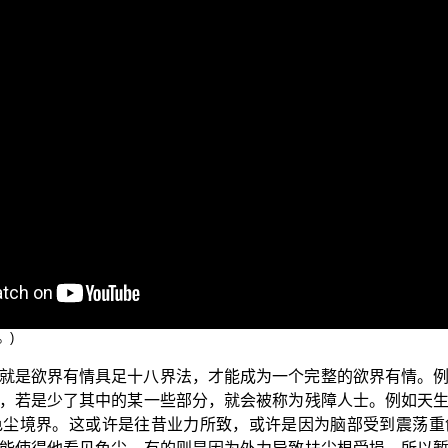
问候大家：少病少恼否？色身康泰否？道业精进否？目前我们正在
的第八识如来藏，祂的第一个微妙法性就是能生万法。如来藏具
萨所作的《中论》亦如是说。第二个意涵就是一切法都是从如来
下，不断地从如来藏中出生；因此今世的五阴身心消失以后，
是为我们解释了生命的实相是什么，这个困扰一切有情的问题
，平实导师为我们更进一步的说：【有了这十八界，六根六尘
里呢？还是在“妙法”如来藏心里面，因为一切种子含藏在如来
同出生了山河大地，共同出生了欲界天、色界天；这些器世间也
。)
就是欲界有情具足十八界法，才能成为一个完整的欲界有情。
，若是少了其中的某一些部分，就会被称为残障人士。例如天
色尘境界。这或许是往昔业力所致，或许是因为脑部受到震荡重