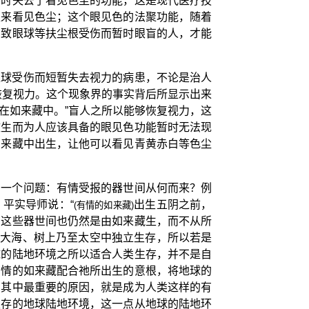
暂时失去了看见色尘的功能，这是现代医疗技
生来看见色尘；这个眼见色的法聚功能，随着
导致眼球等扶尘根受伤而暂时眼盲的人，才能
眼球受伤而短暂失去视力的病患，不论是治人
恢复视力。这个现象界的事实背后所显示出来
藏在如来藏中。”盲人之所以能够恢复视力，这
致生而为人应该具备的眼见色功能暂时无法现
如来藏中出生，让他可以看见青黄赤白等色尘
了一个问题：有情受报的器世间从何而来？例
平实导师说：“
出生五阴之前，
(有情的如来藏)
；这些器世间也仍然是由如来藏生，而不从所
在大海、树上乃至太空中独立生存，所以若是
球的陆地环境之所以适合人类生存，并不是自
有情的如来藏配合祂所出生的意根，将地球的
。其中最重要的原因，就是成为人类这样的有
生存的地球陆地环境，这一点从地球的陆地环