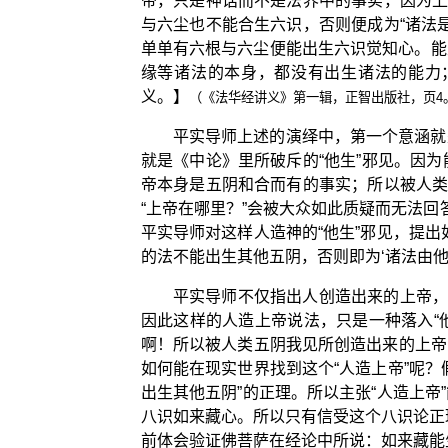
帝，只是神话而不是法界中的事实，因为上
与六尘也不能合生六识，否则便成为“诸法
单单有六根与六尘便能出生六识觉知心。能
缘等诸法的本身，都没有出生诸法的能力
义。】
（《法华经讲义》第一辑，正智出版社，页4
平实导师上述的演绎中，第一个意涵就
就是《中论》里所破斥的“他生”邪见。因
帝本身是五阴和合而有的事实；所以被人类
“上帝在哪里？”会被大众如此质疑而无法
平实导师对这样人造神的“他生”邪见，提
的法不能出生其他五阴，否则即为‘诸法由他
平实导师不仅指出人创造出来的上帝，
因此这样的人造上帝说法，只是一种落入“
啊！所以被人类五阴我见所创造出来的上帝
如何能在现实世界找到这个“人造上帝”呢
出生其他五阴”的正理。所以主张“人造上
八识如来藏心。所以只有信受这个八识论正
前体会验证佛菩萨在经论中所说：如来藏能