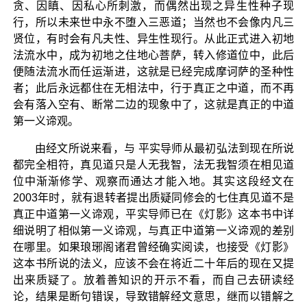
贪、因瞋、因私心所刺激，而偶然出现之异生性种子现
行，所以未来世中永不堕入三恶道；当然也不会像内凡三
贤位，有时会有凡夫性、异生性现行。从此正式进入初地
法流水中，成为初地之住地心菩萨，转入修道位中，此后
便随法流水而任运渐进，这就是已经完成摩诃萨的圣种性
者；此后永远都住在无相法中，行于真正之中道，而不再
会有落入空有、断常二边的现象中了，这就是真正的中道
第一义谛观。
由经文所说来看，与 平实导师从最初弘法到现在所说
都完全相符，真见道只是人无我智，法无我智须在相见道
位中渐渐修学、观察而通达才能入地。其实这段经文在
2003年时，就有退转者提出质疑同修会的七住真见道不是
真正中道第一义谛观，平实导师已在《灯影》这本书中详
细说明了相似第一义谛观，与真正中道第一义谛观的差别
在哪里。如果琅琊阁诸君曾经确实阅读，也接受《灯影》
这本书所说的法义，应该不会在将近二十年后的现在又提
出来质疑了。放着善知识的开示不看，而自己去研读经
论，结果是断句错误，导致错解经文意思，继而以错解之