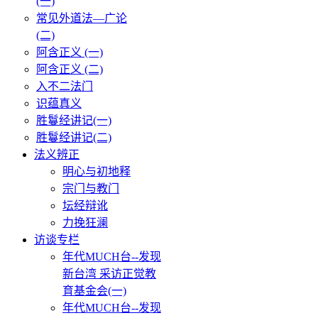
(一)
常见外道法—广论
(二)
阿含正义 (一)
阿含正义 (二)
入不二法门
识蕴真义
胜鬘经讲记(一)
胜鬘经讲记(二)
法义辨正
明心与初地释
宗门与教门
坛经辩讹
力挽狂澜
访谈专栏
年代MUCH台--发现
新台湾 采访正觉教
育基金会(一)
年代MUCH台--发现