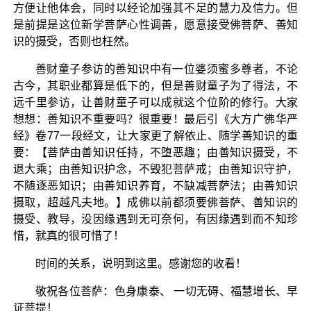
方便让他体会，同时以经论加强其不足的慧力及信力。但
是前提是这位新学菩萨心性调善，愿意接受佛菩萨、善知
识的摄受，否则也枉然。
善财童子参访的善知识中有一位婆须蜜多尊者，不论
古今，其职业都算是低下的，但是善财童子为了得法，不
远千里参访，让善财童子可以成就这个位阶的修行。大家
想想：善知识不重要吗？很重要！最后引《大方广佛华严
经》卷77一段经文，让大家更了解依止、随学善知识的重
要：【菩萨由善知识任持，不堕恶趣；由善知识摄受，不
退大乘；由善知识护念，不毁犯菩萨戒；由善知识守护，
不随逐恶知识；由善知识养育，不缺减菩萨法；由善知识
摄取，超越凡夫地。】成佛以前都须要佛菩萨、善知识的
摄受、教导，没因缘遇到无可奈何，有因缘遇到而不知珍
惜，就真的很可惜了！
时间的关系，说明到这里。感谢您的收看！
敬祝各位菩萨：色身康泰、 一切无碍、福慧增长、早
证菩提！