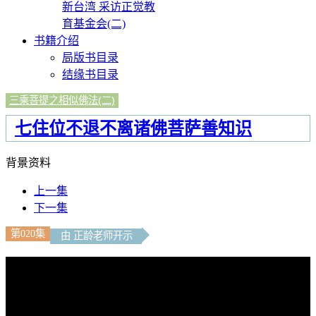
新台湾 采访正觉教
育基金会(二)
书籍介绍
局版书目录
结缘书目录
三乘菩提之相似佛法(二)
七住位不退不离诸佛菩萨善知识
背景资料
上一集
下一集
第020集
由 正龄老师开示
文字內容