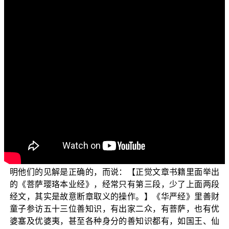
各位菩萨：阿弥陀佛！
欢迎收看“三乘菩提之相似佛法——重蹈灯下黑之琅琊
阁”节目。今天我们要讲的子题是“七住位不退不离诸佛菩萨
善知识”。
会谈这个题目是因为琅琊阁在2020年11月15日的一篇
贴文名为：〈《正觉法义辨正》：萧平实如何发明“没有善
知识摄受开悟之后会退转”这个说法？〉这篇贴文主要在评
论 平实导师说的七住真见道位不退，如果没有善知识摄受
会退转这个说法，是 平实导师“预设立场，附会经论的说
法”，也是“偷换概念和嫁接概念”的操作，是 平实导师自己
添加上去的；并引用《菩萨璎珞本业经》三小段经文，说
明他们的见解是正确的，而说：【正觉文章书籍里面举出
的《菩萨璎珞本业经》，经常只有第三段，少了上面两段
经文，其实是故意断章取义的操作。】《华严经》里善财
童子参访五十三位善知识，有出家二众，有菩萨，也有优
婆塞及优婆夷，甚至各种身分的善知识都有，如国王、仙