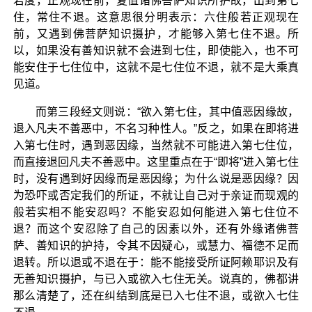
若度，正观现在前，复值诸佛菩萨知识所护故，出到第七
住，常住不退。这意思很分明表示：六住般若正观现在
前，又遇到佛菩萨知识摄护，才能够入第七住不退。所
以，如果没有善知识就不会进到七住，即使能入，也不可
能安住于七住位中，这就不是七住位不退，就不是大乘真
见道。
而第三段经文则说：“欲入第七住，其中值恶因缘故，
退入凡夫不善恶中，不名习种性人。”反之，如果在即将进
入第七住时，遇到恶因缘，当然就不可能进入第七住位，
而直接退回凡夫不善恶中。这里重点在于“即将”进入第七住
时，没有遇到好因缘而是恶因缘；为什么说是恶因缘？因
为恐吓或否定我们的所证，不就让自己对于亲证而现观的
般若实相不能安忍吗？不能安忍如何能进入第七住位不
退？而这个安忍除了自己的因素以外，还有外缘诸佛菩
萨、善知识的护持，令其不因疑心，或慧力、福德不足而
退转。所以退或不退在于：能不能接受所证阿赖耶识及有
无善知识摄护，与已入或欲入七住无关。说真的，佛都讲
那么清楚了，还在纠结到底是已入七住不退，或欲入七住