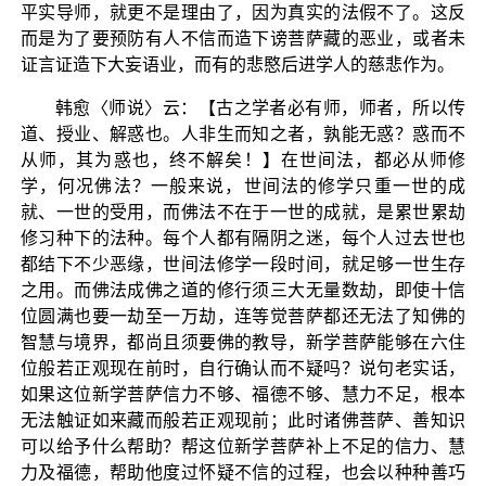
平实导师，就更不是理由了，因为真实的法假不了。这反
而是为了要预防有人不信而造下谤菩萨藏的恶业，或者未
证言证造下大妄语业，而有的悲愍后进学人的慈悲作为。
韩愈〈师说〉云：【古之学者必有师，师者，所以传
道、授业、解惑也。人非生而知之者，孰能无惑？惑而不
从师，其为惑也，终不解矣！】在世间法，都必从师修
学，何况佛法？一般来说，世间法的修学只重一世的成
就、一世的受用，而佛法不在于一世的成就，是累世累劫
修习种下的法种。每个人都有隔阴之迷，每个人过去世也
都结下不少恶缘，世间法修学一段时间，就足够一世生存
之用。而佛法成佛之道的修行须三大无量数劫，即使十信
位圆满也要一劫至一万劫，连等觉菩萨都还无法了知佛的
智慧与境界，都尚且须要佛的教导，新学菩萨能够在六住
位般若正观现在前时，自行确认而不疑吗？说句老实话，
如果这位新学菩萨信力不够、福德不够、慧力不足，根本
无法触证如来藏而般若正观现前；此时诸佛菩萨、善知识
可以给予什么帮助？帮这位新学菩萨补上不足的信力、慧
力及福德，帮助他度过怀疑不信的过程，也会以种种善巧