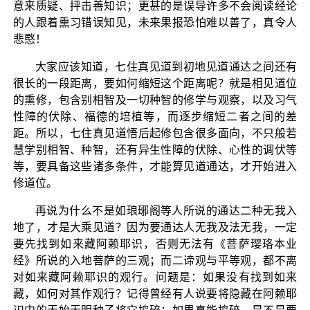
意来质疑、抨击善知识；更甚的是误导许多不会阅读经论
的人跟着熏习错误知见，未来果报恐怕难以善了，真令人
悲愍！
大家应该知道，七住真见道到初地见道通达之间还有
很长的一段距离，要如何缩短这个距离呢？就是相见道位
的熏修，包含别相智及一切种智的修学与观察，以及习气
性障的伏除、福德的培植等，而逐步缩短二者之间的差
距。所以，七住真见道悟后起修包含很多面向，不只般若
慧学别相智、种智，还有异生性障的伏除、心性的调伏等
等，要具备这些诸多条件，才能算见道通达，才开始进入
修道位。
再说为什么不是如琅琊阁等人所说的通达二种无我入
地了，才是大乘见道？因为要通达人无我及法无我，一定
要先找到如来藏阿赖耶识，否则无法有《菩萨璎珞本业
经》所说的入地菩萨的三观；而二谛观与平等观，都不离
对如来藏阿赖耶识的观行。问题是：如果没有找到如来
藏，如何对其作观行？记得曾经有人说要将隐藏在阿赖耶