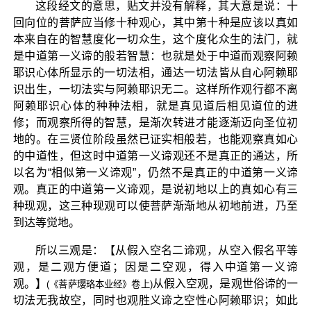
这段经文的意思，贴文并没有解释，其大意是说：十
回向位的菩萨应当修十种观心，其中第十种是应该以真如
本来自在的智慧度化一切众生，这个度化众生的法门，就
是中道第一义谛的般若智慧：也就是处于中道而观察阿赖
耶识心体所显示的一切法相，通达一切法皆从自心阿赖耶
识出生，一切法实与阿赖耶识无二。这样所作观行都不离
阿赖耶识心体的种种法相，就是真见道后相见道位的进
修；而观察所得的智慧，是渐次转进才能逐渐迈向圣位初
地的。在三贤位阶段虽然已证实相般若，也能观察真如心
的中道性，但这时中道第一义谛观还不是真正的通达，所
以名为“相似第一义谛观”，仍然不是真正的中道第一义谛
观。真正的中道第一义谛观，是说初地以上的真如心有三
种现观，这三种现观可以使菩萨渐渐地从初地前进，乃至
到达等觉地。
所以三观是：【从假入空名二谛观，从空入假名平等
观，是二观方便道；因是二空观，得入中道第一义谛
观。】
从假入空观，是观世俗谛的一
(《菩萨璎珞本业经》卷上)
切法无我故空，同时也观胜义谛之空性心阿赖耶识；如此