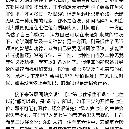
识中的无始无明种子将它捣碎；如果真能捣碎，是不是要
先将阿赖耶识找出来，才能确定无始无明种子蕴藏在阿赖
耶识里，才可将其一槌捣碎？但是阿赖耶识是心法，无始
无明是一种无知的现象，都不是色法，如何捣碎？可知会
对大乘真见道在七住位有质疑的人，其问题有二：一方面
高估了自己的能力，认为自己可以在未证如来藏的情况
下，修学别相智及一切种智；另一方面，则是低估了见道
通达的智慧与功德，认为自己只要透过研读经论，就能通
达《楞伽经》说的五法、三自性、七种性自性及二种无我
等法义及功德，就可以准备入地了。假使真的能够透过经
论的研读而找到如来藏，以他们如此多疑及自视甚高的心
态，承担得下来吗？会相信吗？恐怕很难！可见末法时
候，如果没有依止善知识，的确很容易走偏修行路。
接下来琅琊阁贴文说：【4.“第七住常住不退”：“七住
以前”都可以退，是“退分”。所以，如果正觉的开悟是七住
位，那不可能有退转，经文很清楚：“欲入第七住”的菩萨会
退失菩提心，不是“已入第七住”的菩萨会退失菩提心。】前
面第二段经文说：尔时从初一住至第六住中，若修第六般