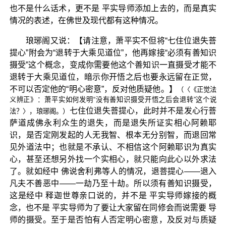
也不是什么话术，更不是 平实导师添加上去的，而是真实
情况的表述，在佛世及现代都有这种情况。
琅琊阁又说：【请注意，萧平实不但将“七住位退失菩
提心”附会为“退转于大乘见道位”，他再嫁接“必须有善知识
摄受”这个概念，变成你需要他这个善知识一直摄受才能不
退转于大乘见道位，暗示你开悟之后也要永远留在正觉，
不可以否定他的“明心密意”，反对他质疑他。】
（〈《正觉法
义辨正》：萧平实如何发明“没有善知识摄受开悟之后会退转”这个说
七住位退失菩提心，此时并不是发心行菩
法？〉，琅琊阁。）
萨道成佛永利众生的退失，而是退失所证实相心阿赖耶
识，是否定刚发起的人无我智、根本无分别智，而退回常
见外道法中；也就是不承认、不相信这个阿赖耶识为真实
心，甚至还想另外找一个实相心，就只能向此心以外求法
了。就如经中 佛说舍利弗等人的情况，退菩提心——退入
凡夫不善恶中——一劫乃至十劫。所以须有善知识摄受，
这是经中 释迦世尊亲口说的，并不是 平实导师嫁接的概
念，也不是 平实导师为了要让大家留在同修会而说需要 导
师的摄受。至于是否怕有人否定明心密意，及反对与质疑