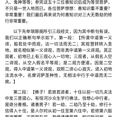
人、鬼神等等；参完这五十三位善知识后成为等觉菩萨，
不只是一世入地而已。各位菩萨想想：善知识重不重要？
非常重要！我们最后再来说为何善知识对三大无数劫的修
行非常重要。
以下先举琅琊阁所引三段经文，因为其中断句有误，
我们以正确断句举示如下，第一段：【所谓中道第一义
谛，般若处中而观，达一切法而无二；其观慧转转入圣
地，故名相似第一义谛观，而非真中道第一义谛观。其正
观者，初地已上有三观心入一切地；三观者，从假名入空
二谛观，从空入假名平等观；是二观方便道。因是二空
观，得入中道第一义谛观，双照二谛心心寂灭，进入初地
法流水中，名摩诃萨圣种性，无相法中行于中道而无二
故。】
第二段：【佛子！若退若进者，十住以前一切凡夫法
中发三菩提心，有恒河沙众生学行佛法，信想心中行者，
是退分善根。诸善男子！若一劫、二劫乃至十劫，修行十
信得入十住，是人尔时从初一住至第六住中，若修第六般