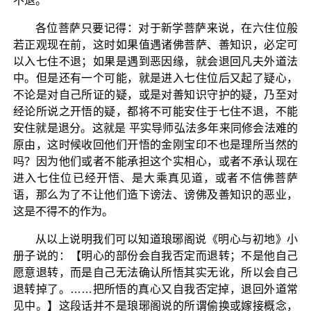
不退。
各位菩萨只要记得：对于新学菩萨来说，在六住位般
若正观现在前，这时如果值遇诸佛菩萨、善知识，必定可
以入七住不退；如果是遇到恶因缘，就会退回凡夫外道法
中。但是还有一个可能，就是进入七住位后又起了疑心，
不论是对自己所证的疑，或是对善知识守护的疑，乃至对
经论所说之开悟的疑，都将不可能安住于七住不退，不能
安住就是退分。这就是 平实导师弘法多年来同修会法难的
原由，这时候收回他们开悟的金刚宝印不也是理所当然的
吗？因为他们或者不能承担这个实相心，或者不承认现在
进入七住位已经开悟、是大乘真见道，或者不信佛菩萨
语，那么为了不让他们造下谤法、谤佛及善知识的恶业，
这是不得不的作为。
从以上说明我们可以知道琅琊阁说《明心与初地》小
册子说的：【明心的部份会自我否定而退转；不是他自己
愿意退转，而是自己无法确认所悟其实无讹，所以会自己
退转掉了。……把所悟的真心又自我否定掉，退回外道常
见中。】这段话并不是琅琊阁说的所谓偷换或嫁接概念，