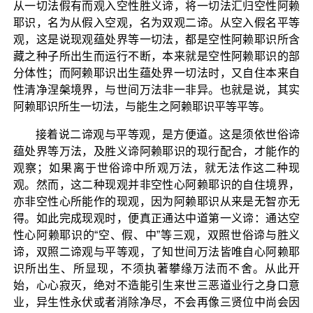
从一切法假有而观入空性胜义谛，将一切法汇归空性阿赖
耶识，名为从假入空观，名为双观二谛。从空入假名平等
观，这是说现观蕴处界等一切法，都是空性阿赖耶识所含
藏之种子所出生而运行不断，本来就是空性阿赖耶识的部
分体性；而阿赖耶识出生蕴处界一切法时，又自住本来自
性清净涅槃境界，与世间万法非一非异。也就是说，其实
阿赖耶识所生一切法，与能生之阿赖耶识平等平等。
接着说二谛观与平等观，是方便道。这是须依世俗谛
蕴处界等万法，及胜义谛阿赖耶识的现行配合，才能作的
观察；如果离于世俗谛中所观万法，就无法作这二种现
观。然而，这二种现观并非空性心阿赖耶识的自住境界，
亦非空性心所能作的现观，因为阿赖耶识从来是无智亦无
得。如此完成现观时，便真正通达中道第一义谛：通达空
性心阿赖耶识的“空、假、中”等三观，双照世俗谛与胜义
谛，双照二谛观与平等观，了知世间万法皆唯自心阿赖耶
识所出生、所显现，不须执著攀缘万法而不舍。从此开
始，心心寂灭，绝对不造能引生来世三恶道业行之身口意
业，异生性永伏或者消除净尽，不会再像三贤位中尚会因