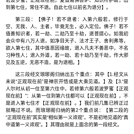
若波罗蜜，正观现在前，复值诸佛菩萨、知识所护故，出
到第七住，常住不退。自此七住以前名为退分】。
第三段：【佛子！若不退者：入第六般若，修行于
空、无我、人、主者，毕竟无生，必入定位。佛子！若不
值善知识者，若一劫、二劫乃至十劫，退菩提心。如我初
会众中有八万人退，如净目天子、法才王子、舍利弗等，
欲入第七住，其中值恶因缘故，退入凡夫不善恶中，不名
习种性人；退入外道，若一劫、若十劫乃至千劫，作大邪
见及五逆，无恶不造，是为退相。】
这三段经文琅琊阁归纳出五个重点：其中【1.经文从
未说“正观现在前”是禅宗开悟或是大乘见道。】及【3.“是
人尔时从初一住至第六住中，若修第六般若波罗蜜【正观
现在前】”：从第一住到第六住都可以【正观现在前】，不
是进入第七住才【正观现在前】。】我们前几集已辨正过
就略过不说。而琅琊阁归纳的第2个重点说：【第二段的
“正观现在前”其实是“相似第一义谛观”，不是初地见道的“真
中道第一义谛观”。】其理由就是上面念的第一段经文。