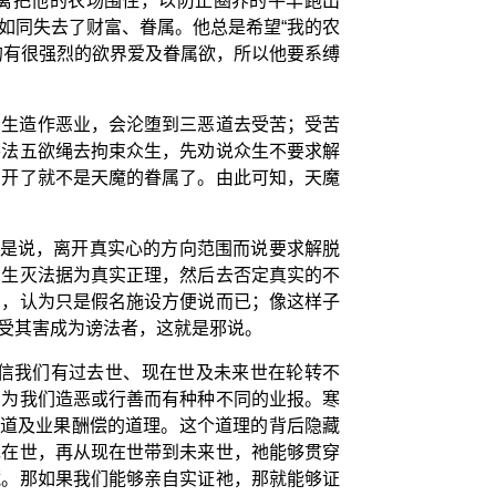
围篱把他的农场围住，以防止圈养的牛羊跑出
如同失去了财富、眷属。他总是希望“我的农
的有很强烈的欲界爱及眷属欲，所以他要系缚
众生造作恶业，会沦堕到三恶道去受苦；受苦
善法五欲绳去拘束众生，先劝说众生不要求解
离开了就不是天魔的眷属了。由此可知，天魔
就是说，离开真实心的方向范围而说要求解脱
的生灭法据为真实正理，然后去否定真实的不
在，认为只是假名施设方便说而已；像这样子
受其害成为谤法者，这就是邪说。
信我们有过去世、现在世及未来世在轮转不
因为我们造恶或行善而有种种不同的业报。寒
六道及业果酬偿的道理。这个道理的背后隐藏
现在世，再从现在世带到未来世，祂能够贯穿
藏。那如果我们能够亲自实证祂，那就能够证