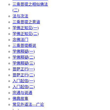
三乘菩提之相似佛法
(二)
法与次法
三乘菩提之意涵
学佛正知见(一)
学佛正知见(二)
念佛法门
三乘菩提概说
学佛释疑(一)
学佛释疑(二)
学佛释疑(三)
菩萨正行(一)
菩萨正行(二)
入门起信(一)
入门起信(二)
宗通与说通
佛典故事
常见外道法—广论