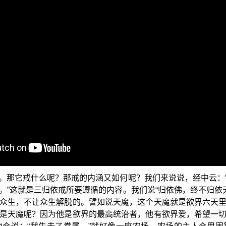
提之法与次法”，而我们今天要探讨的这个题目是次法当中的“三
涵，第一是归依佛：教主 释迦牟尼佛是正等正觉者，为三界学
设种种的次第法门，等于学校的学制一样，所谓人道守五戒、
度度人，成就解脱道与佛菩提道。第三归依僧：依循正法修行
宝的人，就等同一个爱好中国风土文化的外国人，跑到中国居
的欢迎，但他终究不是中国人；他可以尽其中国国民的义务，
到一些佛法的好处，但终不能获得身分上的印证。这不是多余
受了三归依的这个戒法，便能破坏先世的恶业。
。那它戒什么呢？那戒的内涵又如何呢？我们来说说，经中云：
。”这就是三归依戒所要遵循的内容。我们说“归依佛，终不归依天
众生，不让众生解脱的。譬如说天魔，这个天魔就是欲界六天
是天魔呢？因为他是欲界的最高统治者，他有欲界爱，希望一