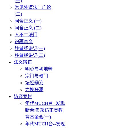
(一)
常见外道法—广论
(二)
阿含正义 (一)
阿含正义 (二)
入不二法门
识蕴真义
胜鬘经讲记(一)
胜鬘经讲记(二)
法义辨正
明心与初地释
宗门与教门
坛经辩讹
力挽狂澜
访谈专栏
年代MUCH台--发现
新台湾 采访正觉教
育基金会(一)
年代MUCH台--发现