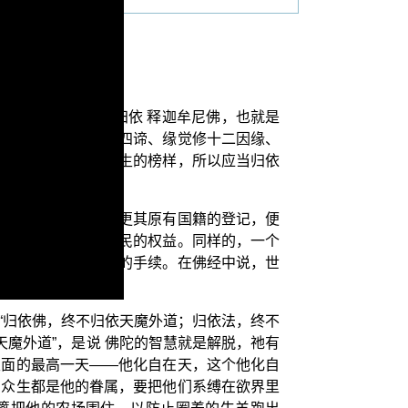
论三法之戒论”。
法修行者的导师，归依 释迦牟尼佛，也就是
天道修十善、声闻修四谛、缘觉修十二因缘、
的清净菩萨僧，是众生的榜样，所以应当归依
住下来，并不申请变更其原有国籍的登记，便
但终不能享受中国国民的权益。同样的，一个
的执著，乃是必须要的手续。在佛经中说，世
“归依佛，终不归依天魔外道；归依法，终不
魔外道”，是说 佛陀的智慧就是解脱，祂有
里面的最高一天——他化自在天，这个他化自
切众生都是他的眷属，要把他们系缚在欲界里