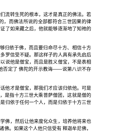
我们流转生死的根本，这才是真正的佛法。若
的，而佛法所说的全部都符合三世因果的律
亲证了如来藏之后，他就能够逐渐地了知祂的
能够归依于佛，而且要归命尽十方、相信十方
修多罗信受不疑。那这样子的人具有承先启后
可以说他是僧宝，而且是胜义僧宝，不是表相
他否定了 佛陀的开示教诲——说第八识不存
的话他才是僧宝，那我们才应该归依他。可是
，是指十方三世大乘菩萨僧团，这就是僧的
不是归依于任何一个人，而是归依于十方三世
众学佛，然后让他来度化众生，培养他将来也
诸佛。如果这个人他只信受有 释迦牟尼佛，