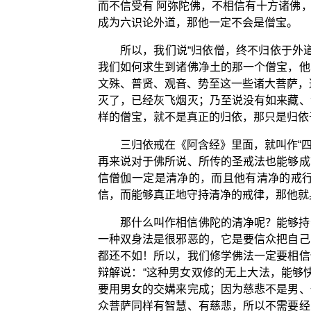
而不信受有 阿弥陀佛，不相信有十方诸佛
成为六识论外道，那他一定不会是僧宝。
所以，我们说“归依僧，终不归依于外
我们如何求生到诸佛净土的那一个僧宝，他
文殊、普贤、观音、势至这一些诸大菩萨，
灭了，已经灰飞烟灭；乃至说没有如来藏、
样的僧宝，就不是真正的归依，那只是归依
三归依戒在《阿含经》里面，就叫作“
再来说对于佛所说、所传的圣戒法也能够成
信僧伽一定是清净的，而且他有清净的戒
信，而能够真正地守持清净的戒律，那他就
那什么叫作相信佛陀的清净呢？能够持
一种双身法是很邪恶的，它是要信众把自己
都还不如！所以，我们修学佛法一定要相信
辩解说：“这种男女双修的无上大法，能够
要用男女的交媾来完成；因为慈悲不是男、
众菩萨同样有智慧、有慈悲，所以不需要经