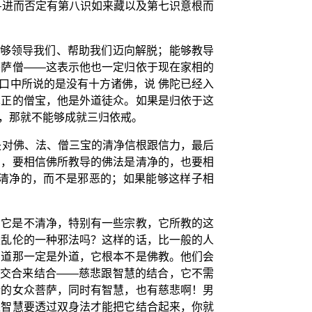
—进而否定有第八识如来藏以及第七识意根而
能够领导我们、帮助我们迈向解脱；能够教导
菩萨僧——这表示他也一定归依于现在家相的
口中所说的是没有十方诸佛，说 佛陀已经入
真正的僧宝，他是外道徒众。如果是归依于这
，那就不能够成就三归依戒。
失对佛、法、僧三宝的清净信根跟信力，最后
的，要相信佛所教导的佛法是清净的，也要相
清净的，而不是邪恶的；如果能够这样子相
，它是不清净，特别有一些宗教，它所教的这
是乱伦的一种邪法吗？这样的话，比一般的人
知道那一定是外道，它根本不是佛教。他们会
女交合来结合——慈悲跟智慧的结合，它不需
行的女众菩萨，同时有智慧，也有慈悲啊！男
跟智慧要透过双身法才能把它结合起来，你就