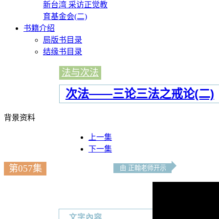
新台湾 采访正觉教
育基金会(二)
书籍介绍
局版书目录
结缘书目录
法与次法
次法——三论三法之戒论(二)
背景资料
上一集
下一集
第057集
由 正翰老师开示
文字內容