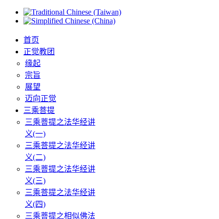
首页
正觉教团
缘起
宗旨
展望
迈向正觉
三乘菩提
三乘菩提之法华经讲
义(一)
三乘菩提之法华经讲
义(二)
三乘菩提之法华经讲
义(三)
三乘菩提之法华经讲
义(四)
三乘菩提之相似佛法