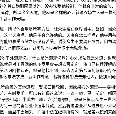
会说：“我失去了眷属。”就好像一座农场，农场的主人会用
养的牲口跑到围篱以外，没办法受他控制，他就会非常的痛苦，
的威德。所以这个天魔，他就是这样的心，就跟农场主人是一样
个就叫作天魔。
属，所以他会用尽所有方法，让众生留在欲界当中。譬如，当
，这个天魔呢，他是不会允许他的。天魔会怎么样呢？他会用
方能够享受五欲之乐没有苦受，诱使众生不要离开欲界，因为
我们归依佛之后，就绝对不可再归依于天魔外道。
归依于外道邪说。”什么是外道邪说呢？心外求法就是外道；也
说就是对于圆满的修多罗用虚妄想去否定它，将自己错误理解
第八识阿赖耶识，但是他找不到，就去否定第八识阿赖耶识存
想像求法学法，就叫作外道；若将这种想法告知他人，使别人同
法所函盖的其他道理，譬如三世轮回、因缘果报的道理——要相
苦、有时受乐。所以有句偈这么说：一饮一啄，莫非前定，都
孙子娶祖母；牛羊为上座，六亲锅内煮。”都是在提点众生三世
将每一世的善恶业种搜集储藏，然后将这些业种从过去世带来
偿，而且不会漏失；而这个法在经中所说的，就是第八识如来