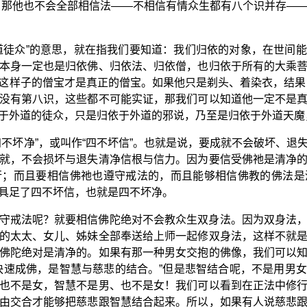
，那他也不会全部相信法——不相信有情众生都有八个识并存—
道徒众”的意思，就在指我们要知道：我们归依的对象，在世间
本身一定也是归依佛、归依法、归依僧，也归依于所有的大乘
这样子的僧宝才是真正的僧宝。如果他只是剃头、着染衣，结果
没有第八识，这些都不可能实证，那我们可以知道他一定不是
于外道的徒众，只是归依于外道的邪说，乃至是归依于外道天魔
四不坏净”，或叫作“四不坏信”。也就是说，要成就不会破坏、退
就，不会损坏与退失清净信根与信力。因为要信受佛祂是清净
行；而且要相信佛祂也遵守戒法的，而且能够相信佛教的佛法是
具足了四不坏信，也就是四不坏净。
守戒法呢？就要相信佛陀绝对不会教众生双身法。因为双身法
的太太、女儿、姊妹全部奉送给上师一起修双身法，这样不就
佛陀绝对是清净的。如果有那一种男女交抱的佛像，我们可以
快速成佛，是智慧与慈悲的结合。”但是悲智结合呢，不是用男
也不是女，智慧不是男、也不是女！我们可以看到在正法中修
由交合才能够把慈悲跟智慧结合起来。所以，如果有人说慈悲