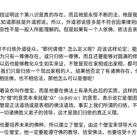
找证明这个第八识是真的存在，而且祂是永恒不断的法，祂是
以知道那就是外道邪说。所以，外道邪说很多是不符合因果律则
杂性不是一般人所能理解的。但是如果有一个人依佛、依法去
终不归依外道徒众。”那何谓僧？怎么定义呢？应该这样论定：
为只有一尊佛存在，或只归依一尊佛，而且还要能够对圆满的
以后也能够教化众生如实亲证，不管是现在家相或出家相，都
我们只是归依一个现出家相的人，结果他否定了有诸佛存在，
相信佛，也不相信法，那他怎么可以是僧呢！
着染衣叫作僧宝，而是他要在佛法上有承先启后的实质，这样
“僧”的意思本来就是“众”
的意思，表示说它是僧团
（众多的“众”）
管是正法道场或是表相的佛法道场，事实上我们所谓的归依，
一切诸佛胜义弟子的领导，这才是我们归依的真正义理。
也要培养未来的佛种，所以建立了僧宝，由这个僧宝来领导大
一位僧宝，他一定要能遵守佛的教导、信受佛法，也要信受十方