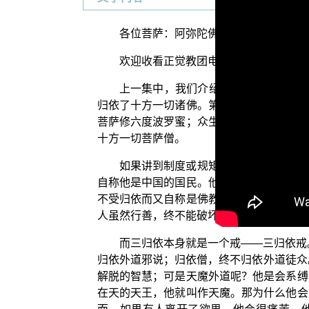
各位菩萨：阿弥陀佛！
欢迎收看正觉教团电视弘法节目“三乘菩
上一集中，我们介绍了三归依真正的内
归依了十方一切诸佛。第二是归依法：佛施
菩萨修六度波罗蜜；众生修习这一些正法自
十方一切菩萨僧。
如果讲到制度或规矩，信佛而不归依三
自称他是中国的国民。他或可能受到中国人
不受归依而又自称是佛教徒的人，他或可得
人虽然行善，终不能破坏先世的恶业；若能
而三归依本身就是一个戒——三归依戒
归依外道邪说；归依僧，终不归依外道徒众
解脱的智慧；可是天魔外道呢？他是会系缚
在天的天王，他就叫作天魔。那为什么他会