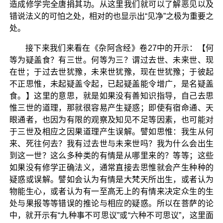
造成修学完全唐捐其功。从这里我们就可以了解恶见以及
错说法义的可怕之处，相对的也显示出“见净”之极为重要之
处。
接下来我们来看在《杂阿含经》卷27中的开示：【何
等为疑盖食？有三世。何等为三？谓过去世、未来世、现
在世；于过去世犹豫，未来世犹豫，现在世犹豫；于彼起
不正思惟，未起疑盖令起，已起疑盖能令增广，是名疑盖
食。】这里的意思，就是如果没有善知识指导，自己去思
惟三世的道理，那就很容易产生疑惑；即使有宿命通、天
眼通者，也因为有限的观察及知见不足等因素，也可能对
于三世及相应之因果道理产生误解。譬如思惟：我生从何
来、死往何去？我有过去世与未来世吗？我为什么会出生
到这一世？这么多种类的有情是从哪里来的？等等；这些
如果没有修学正确法义，通常直接去思惟就会产生种种的
疑惑或误解。譬如会认为有情是大梵天所出生，或者认为
物能生心，或者认为有一至高无上的有情来决定众生的生
处与果报等等错误的推论与相应的疑惑。所以在菩萨的论
中，就开示有“九种事不可思议”或“六种不可思议”，这里面