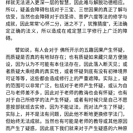
样就无法进入更深一层的智慧，因此难与解脱功德相应。
所以，疑盖会障碍包括对于三宝、三世因果的真正了解与
信受，当然也会障碍对于四圣谛、菩萨六度等法的修学与
成就，因此常常“心怀二分，迷之不了，犹豫猜度”，无法确
定正确的法义，所以造成在戒定慧三学修行上广泛的障
碍。
譬如说，有人会对于 佛所开示的五趣因果产生怀疑，
而质疑是否真的有地狱存在；也有质疑如来藏只是方便施
设，因为认为不可能有本住法存在，因此落入断灭见；或
者质疑大乘经典的真实性，或者怀疑到底有没有初禅境界
可证等等，这些都会造成修行上的严重遮障。实际上，疑
的范围可以非常广泛，包括对于老师产生怀疑，或认为自
己与老师差不多，因此对于老师的教诲也会有怀疑；也有
对于自己所修学的法产生怀疑，或者有时候只是自己不愿
意按部就班去实修，因为不能证法，而对法产生了怀疑；
实际上，并不是法有问题，因此他不断地更换修学法门，
但始终无法成就。当然也有可能是老师的教导或其他原因
而产生了疑惑，因此底下我们就来对于产生疑惑的六种原