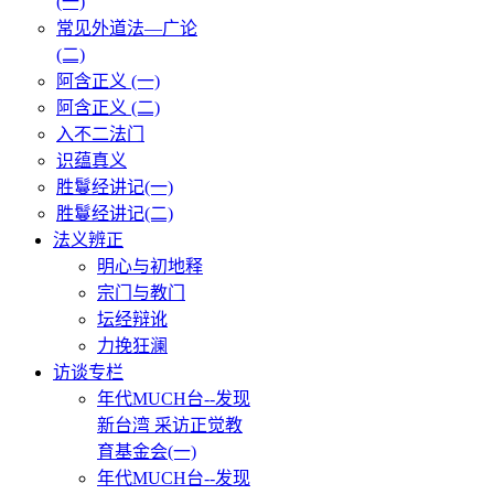
(一)
常见外道法—广论
(二)
阿含正义 (一)
阿含正义 (二)
入不二法门
识蕴真义
胜鬘经讲记(一)
胜鬘经讲记(二)
法义辨正
明心与初地释
宗门与教门
坛经辩讹
力挽狂澜
访谈专栏
年代MUCH台--发现
新台湾 采访正觉教
育基金会(一)
年代MUCH台--发现