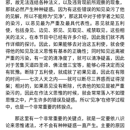
邪，故无法连结各种法义，以及违背现前所观察的现象，
那就必然产生种种疑惑。因为有这些错误的知见染污了他
的见解，所以不能称为“见净”，那这其中对于修学者之知见
的染污，以恶见最为严重及最具代表性。恶见就是五利
使，包括身见、边见、邪见、见取见、戒禁取见，这些相
关的法义，在本节目中已经有许多介绍，因此我们就不再
作详细的探讨。因此，如果能够去对治这五利使，就会使
得他的知见及法义思惟有基本的正确性；同时知见远离被
严重的污染，有一定的清净度了，就可以清净疑盖，因此
对于苦集灭道四圣谛、佛法僧三宝等，能够心得决定而没
有犹豫。断除了五利使，就成就了初果见道，因此在有限
的时间——七次人天之内——就可以断尽三界惑而证得涅
槃；相对的，如果恶见没有断除，代表他的知见是被严重
染污的，因此在作法义思惟的时候，就会常常落入不如理
思惟之中，产生许多的错误及疑惑。所以“见净”在修学过程
中，也是一个非常重要的转捩点。
那这里有一个非常重要的关键点，就是一定要依八识
论来思惟诸法，才不会有种种疑惑一直产生。主要的原因