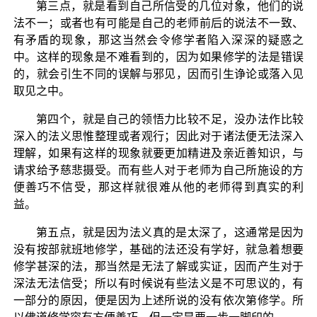
第三点，就是看到自己所信受的几位对象，他们的说
法不一；或者也有可能是自己的老师前后的说法不一致、
有矛盾的现象，那这当然会令修学者陷入深深的疑惑之
中。这样的现象是不难看到的，因为如果修学的法是错误
的，就会引生不同的误解与邪见，因而引生诤论或落入见
取见之中。
第四个，就是自己的领悟力比较不足，没办法作比较
深入的法义思惟整理或者观行；因此对于诸法便无法深入
理解，如果有这样的现象就要更加精进及亲近善知识，与
请求给予慈悲摄受。而有些人对于老师为自己所施设的方
便善巧不信受，那这样就很难从他的老师得到真实的利
益。
第五点，就是因为法义真的是太深了，这通常是因为
没有按部就班地修学，基础的法还没有学好，就急着想要
修学甚深的法，那当然是无法了解或实证，因而产生对于
深法无法信受；所以有时候说有些法义是不可思议的，有
一部分的原因，便是因为上述所说的没有依次第修学。所