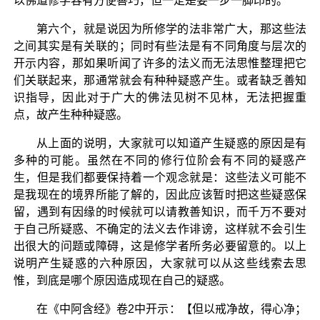
以佛道修学容有方便善巧，但一定是要一步一脚印的。
第六个，就是说因为所修学的法非常广大，那这些法
之间其实是有关联的；同时有些法是有不同角度与层次的
开示内容，那如果听闻了许多的法义而无法思惟整理把它
们关联起来，那通常就会有种种疑惑产生。或者缺乏善知
识指导，因此对于广大的佛法见树不见林，无法把握重
点，故产生种种疑惑。
从上面的说明，大家就可以知道产生疑惑的原因是有
多种的可能。虽然在不同的修行位阶会有不同的疑惑产
生，但是我们都要保持着一个观念就是：这些法义可能不
是我现在的境界所能了解的，因此应该暂时把这些疑惑保
留，遇到有因缘的时候就可以请教善知识，而千万不要对
于自己所疑惑、不确定的法义去作诽谤，这样就不会引生
出很大的问题或障碍，这是修学者所务必要留意的。以上
说明产生疑惑的六种原因，大家就可以从这些线索去思
惟，到底是哪个原因造成现在自己的疑惑。
在《中阿含经》卷2中开示：【但以戒净故，得心净；