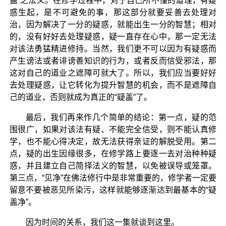
盖”之法义。在修学过程中，对于自己所不懂的道理，有疑
惑生起，是不可避免的事，那这部分就要妥善去处理对
治，因为解决了一分的疑惑，就能出生一分的智慧；相对
的，没有好好去处理疑惑，疑一直存在心中，那一定无法
对该法勇猛精进修持。当然，我们更不可以因为有疑惑而
产生谤法或者诽谤善知识的行为，或者反而信受邪法，那
这对自己的道业之遮障可就大了。所以，我们应当要好好
去处理疑惑，让它转化为提升智慧的机会，而不是遮障自
己的道业，否则就成为真正的“疑盖”了。
最后，我们再来作几个简单的结论：第一点，疑的范
围很广，如果对该法有疑、不能完全信受，则不能认真修
学，也不能心得决定，故无法获得亲证的解脱受用。第二
点，疑的出生因缘很多，在修学路上要逐一去对治种种疑
惑，并且建立自己简择法义的智慧，以免被误导或笼罩。
第三点，“见净”在佛法修行中是非常重要的，修学者一定要
留意不要被恶见所染污，这样就能够逐渐达到最基本的“疑
盖净”。
因为时间的关系，我们这一集就谈到这里。