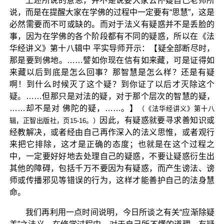
上述所说的意思，并不是说要大家去怀疑自己老师所
说，而是在提醒大家在学佛的过程中一定要有“思慧”，这是
必然需要而不可或缺的。而对于法义有疑惑并不是丢脸的
事，因为在学佛的各个阶段都有不同的疑惑，所以在《法
华经讲义》第十八辑中 平实导师开示：【疑全部断尽时，
那是要到佛地。……譬如你现在信有如来藏，可是证得如
来藏以后到底是怎么回事？那智慧是怎么样？还是有疑
啊！到什么时候灭了这个疑？到你证了以后才灭除这个
疑。……但那只是对法的疑，对于那个层次的智慧的疑，
……却不是对 佛陀的疑，……。】
（《法华经讲义》第十八
因此，有疑惑就要寻求善知识或
辑，正智出版社，页15-16。）
经教解决，或者经由自己再作深入的法义思惟，或者观行
来把它排除，这才是正确的态度；也就是在这个过程之
中，一定要好好地去处理自己的疑惑，不要让疑惑衍生出
其他的障碍，包括千万不要因为有疑惑，而产生谤法、谤
师或传播邪见等错误的行为，这样才能善护自己的法身慧
命。
我们再利用一点时间说明，今日所谈之有关“应渐除疑