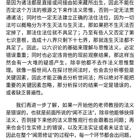
是因为诸法都是直接或间接由如来藏所出生，因此不能在
否定这个万法的根源之下来作法义思惟，否则一定无法贯
通诸法；同时也一定无法建立正确的法住法位，因为一切
法可以概略分为不生灭法与生灭法，那如果把不生灭法否
定掉了，那法住法位就不具足了；乃至有些人又否定了第
七识意根，造成十八界只剩下十七界，那就连生灭法都不
具足了。因此，以六识论的基础来理解与思惟法义，必定
错误重重；同时也必定违背他的现前观察结果，那这样当
然会有一大堆的疑惑产生，除非他都不去作法义思惟整
理。就像一般世间人在探讨世间法时，也会去分析哪些是
关键因素，因此才能正确去分析世间法；所以绝对不能把
重要的关键因素忽略，那分析探讨的结果一定是错误的，
或者缺乏普遍性。
我们再进一步了解，如果一开始他的老师教授的法义
是错误的，也就是前面所说的“闻不正法”，除非他能够抉择
法义，否则接下来他的法义思惟观行也会跟着出问题；再
来也会引生实修上的错误，以及无法实证或者未证言证，
因此在整个“闻思修证”的过程中，每一个环节都会出问题，