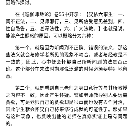
因略作探讨。
在《瑜伽师地论》卷55中开示：【疑依六事生：一、
闻不正法，二、见师邪行，三、见所信受意见差别，四、
性自愚鲁，五、甚深法性，六、广大法教。】也就是说，
能够产生疑惑的原因，可以概略分为六种：
第一个，就是因为听闻到不正确、错误的法义，那这
些法义就会与修学者所见的现象不吻合，或者与经教是不
一致的；因此，心中便会怀疑自己所听闻到的法是否正
确。这个部分在末法时期邪说泛滥的时候必须要特别地留
意。
第二个，就是看到自己老师之身口意行等与其所教授
之内容不一致，因此产生怀疑。譬如老师教导别人要远离
贪欲，可是老师自己的贪欲却是很重而也没有去作对治，
因此学生就会怀疑自己将来修行成就的可能性了。那如果
有这种现象，也反映出他的老师在真修实证上是有问题
的。