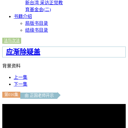
新台湾 采访正觉教
育基金会(二)
书籍介绍
局版书目录
结缘书目录
法与次法
应渐除疑盖
背景资料
上一集
下一集
第016集
由 正国老师开示
文字內容