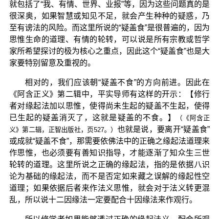
就包括了“我、有情、世界、业报”等，因为这些问题真的是
很深奥，如果智慧或知见不足，就会产生种种的疑惑，乃
至有谤法的风险。而这里所说的“疑盖食”是很普遍的，因为
思惟生命的道理、有情的轮转，可以说是所有宗教或哲学
家所希望探讨的极为核心之重点，因此这个“疑盖食”也是大
家要特别留意及重视的。
相对的，我们应该朝“疑盖不食”的方向前进。因此在
《阿含正义》第二辑中，平实导师有这样的开示：【修行
者对缘起法加以思惟，使得尚未生起的疑盖不生起，使得
已生起的疑盖消灭了，这就是疑盖的不食。】
（《阿含正
也就是说，要离开“疑盖食”
义》第二辑，正智出版社，页527。）
或成就“疑盖不食”，那需要依佛法中的正确之缘起法道理来
作思惟，也必须要有善知识指导，才能逐渐了知众生三世
轮转的道理。这里所说之正确的缘起法，指的是依据八识
论为基础的缘起法，而不是否定如来藏之误解的缘起性空
道理；如果依据后者来作法义思惟，就会对于法义转更混
乱，所以说十二因缘法一定要配合十因缘法来作观行。