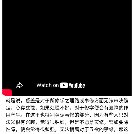
各位菩萨：阿弥陀佛！
欢迎大家收看《三乘菩提之法与次法》节目。今天我
们要跟诸位菩萨一起来探讨有关“应渐除疑盖”的相关法义，
了解这方面的法义在学佛中是非常重要的事情；实际上，
“疑”的范围非常广泛，因此学佛的过程实际上就是在一分一
分地断除各种疑惑，同时也一分一分地实证各种法义，一
直到佛地便能成就一切种智而成为一切智者。
首先，我们来看疑盖的意思，在《大乘理趣六波罗蜜
多经》卷8中开示：【复次，疑惑盖者，常怀疑惑理事不
决，障碍施、戒、安忍、精进、禅定、智慧，三世因果，
三宝性相皆不显现，如何能生微妙静虑？是名疑盖。】也
就是说，疑盖是对于所修学之理路或事修方面无法审决确
定，心存犹豫，如果处理不好，对于修学便会有遮障的作
用产生。在这里也特别强调事修的部分，因为有些人只对
法义很有兴趣，觉得很胜妙，但是不愿意实修；譬如要除
性障，便会觉得很勉强，无法稍离对于五欲的攀缘，那这