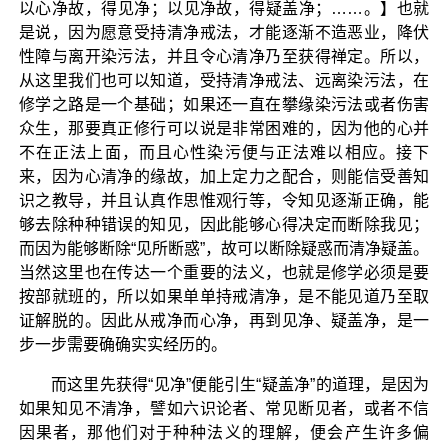
以心净故，得见净；以见净故，得疑盖净；……。】也就
是说，因为愿意受持清净戒法，才能逐渐不造恶业，降伏
性障与离开染污法，并且令心清净乃至获得禅定。所以，
从这里我们也可以知道，受持清净戒法、远离染污法，在
修学之路是一个基础；如果还一直在攀缘染污法或者伤害
众生，那要真正修行可以说是非常困难的，因为他的心并
不在正法上面，而且心性染污便与正法难以相应。接下
来，因为心清净的缘故，加上定力之配合，则能信受善知
识之教导，并且认真作思惟观行等，令知见逐渐正确，能
够去除种种错误的知见，因此能够心得决定而断除我见；
而因为能够断除“见所断惑”，故可以断除疑惑而清净疑盖。
当然这里也在传达一个重要的法义，也就是修学必须是要
按部就班的，所以如果单单持戒清净，是不能见道乃至取
证解脱的。因此从戒净而心净，再到见净、疑盖净，是一
步一步需要确确实实经历的。
而这里先获得“见净”便能引生“疑盖净”的道理，是因为
如果知见不清净，譬如六识论者、常见断见者，或者不信
因果者，那他们对于种种法义的理解，便会产生许多偏