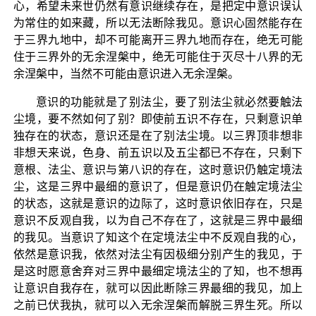
心，希望未来世仍然有意识继续存在，是把定中意识误认
为常住的如来藏，所以无法断除我见。意识心固然能存在
于三界九地中，却不可能离开三界九地而存在，绝无可能
住于三界外的无余涅槃中，绝无可能住于灭尽十八界的无
余涅槃中，当然不可能由意识进入无余涅槃。
意识的功能就是了别法尘，要了别法尘就必然要触法
尘境，要不然如何了别？即使前五识不存在，只剩意识单
独存在的状态，意识还是在了别法尘境。以三界顶非想非
非想天来说，色身、前五识以及五尘都已不存在，只剩下
意根、法尘、意识与第八识的存在，这时意识仍触定境法
尘，这是三界中最细的意识了，但是意识仍在触定境法尘
的状态，这就是意识的边际了，这时意识依旧存在，只是
意识不反观自我，以为自己不存在了，这就是三界中最细
的我见。当意识了知这个在定境法尘中不反观自我的心，
依然是意识我，依然对法尘有因极细分别产生的我见，于
是这时愿意舍弃对三界中最细定境法尘的了知，也不想再
让意识自我存在，就可以因此断除三界最细的我见，加上
之前已伏我执，就可以入无余涅槃而解脱三界生死。所以