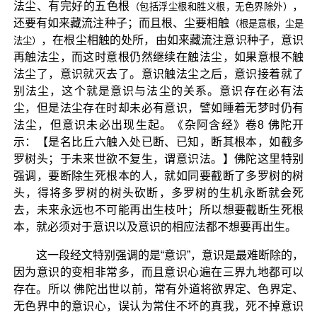
法尘、有完好的五色根
，
（包括浮尘根和胜义根，无色界除外）
还要有如来藏流注种子；而且根、尘要相触
（根是意根，尘是
，在根尘相触的处所，由如来藏流注意识种子，意识
法尘）
再触法尘，而这时意根仍然继续在触法尘，如果意根不触
法尘了，意识就灭去了。意识触法尘之后，意识接着就了
别法尘，这个就是意识与法尘的关系。意识存在必有法
尘，但是法尘存在时却未必有意识，譬如睡着无梦时仍有
法尘，但意识未必出现生起。《杂阿含经》卷8 佛陀开
示：【是名比丘六触入处已断、已知，断其根本，如截多
罗树头；于未来世欲不复生，谓意识法。】佛陀这里特别
强调，要断除生死根本的人，就如同要截断了多罗树的树
头，得将多罗树的树头砍断，多罗树的生机永断就会死
去，未来永远也不可能再出生枝叶；所以想要截断生死根
本，就必须对于意识以及意识的相应法都不想要再出生。
这一段经文特别强调的是“意识”，意识是最难断除的，
因为意识的变相非常多，而且意识心遍在三界九地都可以
存在。所以 佛陀出世以前，常有外道将欲界定、色界定、
无色界中的意识心，误认为常住不坏的真我，死不掉意识