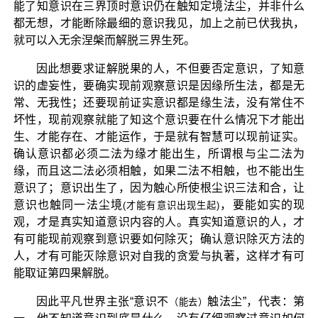
能了知意识在三界顶时意识仍在触知定境法尘，并非什么
都无想，才能断除最细的意识我见，加上之前已伏我执，
就可以入无余涅槃而解脱三界生死。
因此想要求证解脱果的人，不但要否定意识，了知意
识的虚妄性，要确实现前观察意识是因缘所生法，都是无
常、无我性；还要现前证实意识都是缘生法，没有常住不
坏性，现前观察就能了知这个意识要在什么情况下才能出
生、才能存在、才能运作，于是就有智慧可以现前证实。
确认意识都必须二法为缘才能出生，所谓根与尘二法为
缘，而且这二法必须相触，如果二法不相触，也不能出生
意识了；意识出生了，因为触心所使根尘识三法和合，让
意识也触同一法尘境
，要能如实的现
(才能有意识出现生起)
观，才是真实知道意识内容的人。真实知道意识的人，才
有可能现前观察到意识要如何除灭；确认意识除灭方法的
人，才有可能灭除意识对自我的贪爱与执著，这样才有可
能取证第四果解脱。
因此平凡世界主张“意识不
触法尘”，代表：第
（能去）