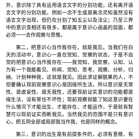
外，意识除了具有运用语言文字的分别功能，还有离开语
言文字的分别功能，例如一念不生或是离念灵知虽然没有
语言文字出现，但仍在分别了知五尘以及法尘；乃至三界
中的意识变相还有很多，都是属于意识心函盖的层面，都
必须一一去作观察与思惟。
第二，把意识心当作我存在，就是我见。当我们在白
天的活动中，意识心一直在觉知、觉察的状态，于是不自
觉的把意识心当作我存在——我觉知、我觉察，认知、认
为有一个我能看见、听闻、觉知、思考、观察、分析、归
纳、计划种种我，这就是我见。因此求证解脱果的人，不
但要确认现前观察意识心是因缘所生法，所以意识是无常
性、是虚妄性、是无我性，还要现前证实意识的功能都是
缘生法，没有常住不坏性；现前观察就能了知这意识要在
什么情况下才能出生、才能存在、才能运作，于是就有智
慧可以现前证实而断我见。当然我见的范围不是只有意识
心，把五阴全部或局部我当作我，也是同样的概念。
第三，意识的出生是有前提条件的，必须有意根、有