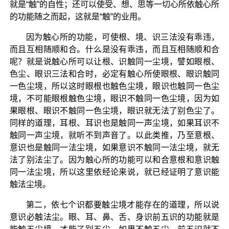
就是“触”的自性；还可以使受、想、思等一切心所依触心所
的功能随之而起，这就是“触”的业用。
因为触心所的功能，可使根、境、识三法没有乖违，
而且互相随顺和合。什么是没有乖违，而且互相随顺和合
呢？就是说触心所可以让根、识触同一尘境，譬如眼根、
色尘、眼识三法和合时，必定有触心所使眼根、眼识触同
一色尘境，所以这时眼根也触色尘境，眼识也触同一色尘
境，不可能眼根触色尘境，眼识不触同一色尘境，因为如
果眼根、眼识不触同一色尘境，眼识就无法了别色尘了。
同样的道理，耳根、耳识也是触同一声尘境，如果耳识不
触同一声尘境，就听不到声音了。以此类推，乃至意根、
意识也是触同一法尘境，如果意识不触同一法尘境，就无
法了别法尘了。因为触心所的功能可以和合意根和意识触
同一法尘境，所以这里依经论来说，就已经证明了意识能
触法尘境。
第二，依七个识都要触尘境才能存在的道理，所以说
意识必触法尘。眼、耳、鼻、舌、身识前五识的功能就是