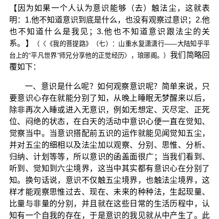
【因为如果一个人认为意识能够（去）触法尘，这就表
明：1.他不知道意识到底是什么，也没有观察过意识；2.他
也不知道什么是我见；3.他也不知道意识跟法尘的关
系。】
（〈《我的菩提路》（七）：山重水复潇潇行——大陆知乎平
我们简略回
台上的“平凡世界”师兄分享他的正觉经历〉，琅琊阁。）
覆如下：
一、意识是什么呢？如何观察意识呢？简单来说，只
要意识心存在就能分别了知，从晚上睡眠无梦醒来以后，
除非再次入睡或进入无意识，例如无想定、灭尽定、正死
位、闷绝的状态，在白天的活动中意识心便一直在觉知、
觉察当中。当意识搭配前五识的运作就能见闻觉知五尘，
并对五尘的细相以及法尘加以观察、分别、思惟、分析、
归纳、计划等等，所以意识的函盖面很广；当我们看到、
听到、觉知到六尘境界，这当中其实都有意识心在分别了
知。换句话说，意识不仅触五尘境界，也触法尘境界，这
样才能观察思惟过去、现在、未来的种种法，生起现量、
比量与非量的分别，并且就在这些日常的生活历程中，认
知有一个自我的存在，于是意识的我见就从中产生了。此