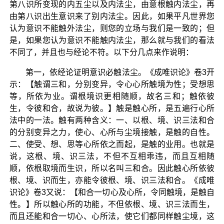
第八识所变现的内五尘以及内法尘，由意根触内法尘，再
由第八识出生意识来了别内法尘。因此，如果平凡世界您
认为意识不能触外法尘，则您的立场与我们是一致的；但
是，如果您认为意识不能触内法尘，那么就与我们的看法
不同了，并且也与经论不符。以下分几点来作说明：
第一，依经论证明意识必触法尘。《成唯识论》卷3开
示：【触谓三和，分别变异，令心心所触境为性；受想思
等，所依为业。谓根境识更相随顺，故名三和；触依彼
生，令彼和合，故说为彼。】触是触心所，是五遍行心所
法中的一法。触有两种含义：一、以根、境、识三法和合
的分别变异之力，使心、心所与尘境接触，是触的自性。
二、使受、想、思等心所依之而起，是触的业用。也就是
说，这根、境、识三法，不但不互相乖违，而且互相随
顺，依根取境而生识，所以名叫三和合。因此触心所依彼
根、境、识而生，亦能令彼根、境、识三法和合。《成唯
识论》卷3又说：【和合一切心及心所，令同触境，是触自
性。】所以触心所的功能，不但依根、境、识三法而生，
而且还能和合一切心、心所法，使它们都同样触尘境，这