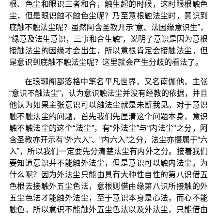
根、色尘和眼识三者和合，触生起的时候，这时眼根触色
尘，但是眼识触不触色尘呢？乃至意根触法尘时，意识到
底触不触法尘呢？虽然阿含圣教开示“意、法因缘意识生”，
“缘意及法生意识，三事和合生触”，说明了意识是因为意根
接触法尘的因缘才会出生，所以意根肯定会接触法尘，但
是意识到底触不触法尘呢？这里就会产生分歧的看法了。
在琅琊阁部落格中笔名平凡世界，又名南伽他，主张
“意识不触法尘”，认为意识触法尘并没有经教的依据，并且
他认为如果主张意识可以触法尘就是未断我见。对于意识
触不触法尘的问题，首先我们先厘清这个问题本身，意识
触不触法尘的这个“法尘”，有“外法尘”与“内法尘”之分，阿
含圣教亦开示有“外六入”、“内六入”之分，法尘亦摄属于“六
入”，所以我们一定要先分清楚法尘有内外之分。接着我们
要知道意识并不能触外法尘，但是意识可以触内法尘。为
什么呢？因为外法尘只能由具有大种性自性的第八识借五
色根去接触外五尘色法，意根则借由缘第八识所接触的外
五尘色法才能触外法尘，至于意识本身是心法，而心不能
触色，所以意识不能触外五尘色法以及外法尘，只能借由