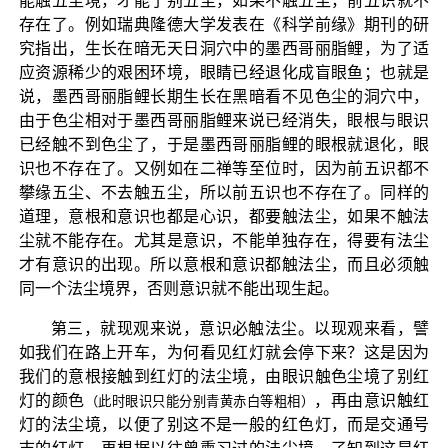
能触五尘境，才能了别五尘，如果不触五尘，前五识就不
存在了。例如瑞典隆德大学发表在《科学前缘》期刊的研
究指出，生长在暗无天日洞穴中的墨西哥丽脂鲤，为了适
应资源稀少的艰困环境，眼睛已经退化成盲眼鱼；也就是
说，墨西哥丽脂鲤长期生长在黑暗看不见色尘的洞穴中，
由于色尘相对于墨西哥丽脂鲤来说已经消失，眼根与眼识
已经触不到色尘了，于是墨西哥丽脂鲤的眼根就退化，眼
识也不存在了。又例如在二禅等至位时，因为前五识都不
攀缘五尘、不去触五尘，所以前五识也不存在了。同样的
道理，意根和意识也都是心识，都要触法尘，如果不触法
尘就不能存在。尤其是意识，不能单独存在，得要有法尘
才有意识的出现。所以意根和意识都触法尘，而且必须触
同一个法尘境界，否则意识就不能出现生起。
第三，就现观来说，意识必触法尘。以现观来看，譬
如我们在路上开车，为何看见红灯就会停下来？这是因为
我们的意根接触到红灯的法尘境，由眼识触色尘境了别红
灯的颜色
，再由意识触红
（此时眼识只能分别青黄赤白等粗相）
灯的法尘境，以便了别这不是一般的红色灯，而是交通号