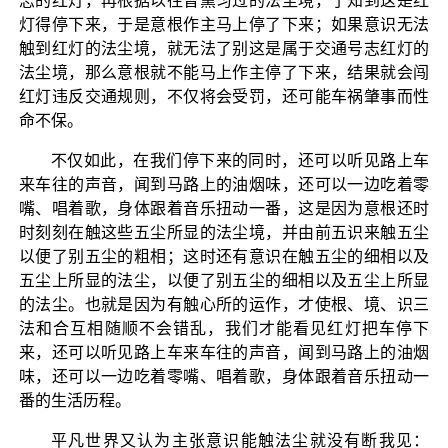
志的红灯，再根据以往曾熏习过的法尘境，了知到这是红
灯得停下来，于是意根作主马上停了下来；如果意识无法
触到红灯的法尘境，就无法了别这是属于交通号志红灯的
法尘境，那么意根就不能马上作主停了下来，结果就会闯
红灯违反交通规则，不仅将会受罚，还可能车祸肇事而性
命不保。
不仅如此，在我们停下来的同时，还可以听见路上车
来车往的声音，闻到马路上的油烟味，还可以一边吃着零
嘴、唱着歌，身体跟着音乐扭动一番，这是因为意根还时
时刻刻在触这些五尘所显的法尘境，并由前五识来触五尘
以便了别五尘的粗相；这时还有意识在触五尘的细相以及
五尘上所显的法尘，以便了别五尘的细相以及五尘上所显
的法尘。也就是因为有触心所的运作，才使根、境、识三
法和合互相随顺不会错乱，我们才能看见红灯把车停下
来，还可以听见路上车来车往的声音，闻到马路上的油烟
味，还可以一边吃着零嘴、唱着歌，身体跟着音乐扭动一
番的生活历程。
平凡世界又认为主张意识能触法尘就没有断我见：