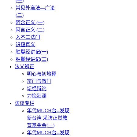
(一)
常见外道法—广论
(二)
阿含正义 (一)
阿含正义 (二)
入不二法门
识蕴真义
胜鬘经讲记(一)
胜鬘经讲记(二)
法义辨正
明心与初地释
宗门与教门
坛经辩讹
力挽狂澜
访谈专栏
年代MUCH台--发现
新台湾 采访正觉教
育基金会(一)
年代MUCH台--发现