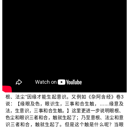
各位观众大家好：阿弥陀佛！
欢迎收看“三乘菩提之相似佛法——重蹈灯下黑之琅琊
阁”，今天要和大家分享的主题是：“意识触不触法尘呢？”
意识触不触法尘，是我们不太会注意到的问题，一般
学佛人的基本看法就是阿含圣教所开示的，譬如《杂阿含
经》卷9说：【眼因缘色，眼识生。所以者何？若眼识生，
一切眼、色因缘故。耳声因缘、鼻香因缘、舌味因缘、身
触因缘、意法因缘意识生，所以者何？诸所有意识，彼一
切皆意、法因缘生故。】意思就是说，眼识乃至意识都是
“根、尘”因缘所生之法，其中特别要注意的是，意识有各种
的变相境界，但无论是极粗或者是极细的意识，都是“意
根、法尘”因缘才能生起意识。又例如《杂阿含经》卷3
说：【缘眼及色，眼识生，三事和合生触，……缘意及
法，生意识，三事和合生触。】这里更进一步说明眼根、
色尘和眼识三者和合，触就生起了；乃至意根、法尘和意
识三者和合，触就生起了。但是这个触是什么呢？当眼