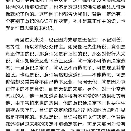
能了知，更何况能于当中决定？这些都不是没有实际观察
体验的人所能知道的，也不是透过研究佛法或单凭思惟想
像就能了解的。这些例子也都告诉我们，背后一定还有一
个有别于意识的心识在作决定，祂才是真正作主的识，也
就是恒审思量的末那识。
再回过头来说，也正因为末那是无记性，不记别善、
恶等性，所以才能处处作主。如果像张先生所说，意识是
真正作主的识，那意识又是有记性的识，那么对修行人来
说，意识知道造恶会下堕三恶道，就一定不可能再决定造
恶；一旦意识决定了，就从此不再造恶了，可是现见并非
如此。也就是说，意识虽然知道道理——不能造恶，可是
偏偏却又常常身不由己造下恶业，原因无他，就是因为真
正作主的不是意识，而是无记的末那。另外，对一个常造
恶业的人，他一旦知道舍报后将有不可爱的异熟果报等着
他，由于害怕来世的恶果，他的意识便决定下一世要往生
到欲界天享乐，意识的决定能成就吗？能如他所愿吗？显
然是不可能的。也就是说，意识虽然可以作决定，但背后
都还得经过末那的决定才能确定实行。可是末那因为没有