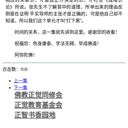
相应的末那识，才是真正作决定的识，才符合《成唯识
论》所说。张先生不了解其中的道理，所举出来的理由反
倒是在证明 平实导师的主张才是正确的，可是他自己却不
知道，所以我们这个单元才叫“灯下黑”。
时间的关系，这一集就先讲到这里。谢谢您的收看！
祝福您：色身康泰、学法无碍、早成佛道！
阿弥陀佛！
点击数：918
上一集
下一集
佛教正觉同修会
正觉教育基金会
正智书香园地