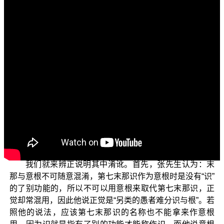
各位菩萨：阿弥陀佛！
欢迎各位菩萨继续收看“三乘菩提之相似佛法——重蹈
灯下黑之琅琊阁”。
我们接下来两集是要针对琅琊阁网站上几篇有关第七
识意根的文章来辨正说明，有几篇是署名张志成先生。内
容主要有几个部分，首先张先生认为正觉“根与识分不清”；
再来，他主张第七识不是作决定的识，意识才是；并且说
意根不能遍缘一切境，在同一个时间点，意根只能触一种
法尘。此外，也有文章说因地的阿赖耶识不能了知七转识
的心行。
我们就来辨正说明其中淆讹。首先，张先生认为：末
那与意根不可随意混淆，第七末那识作为意根时是没有“识”
的了别功能的，所以不可以用意根来取代第七末那识，正
觉却常混用，因此他说正觉是“另类的愚者难分识与根”。若
照他的说法，应该第七末那识的名称也不能拿来作意根