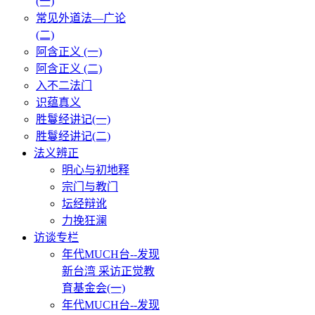
(一)
常见外道法—广论
(二)
阿含正义 (一)
阿含正义 (二)
入不二法门
识蕴真义
胜鬘经讲记(一)
胜鬘经讲记(二)
法义辨正
明心与初地释
宗门与教门
坛经辩讹
力挽狂澜
访谈专栏
年代MUCH台--发现
新台湾 采访正觉教
育基金会(一)
年代MUCH台--发现