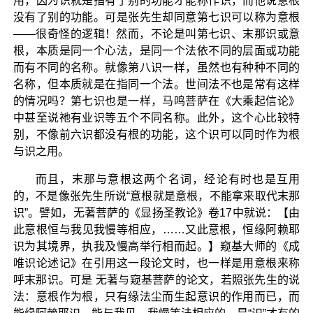
用，因为识就是指有了别的功能才能称作识，而他说意根
没有了别的功能。可是张先生却同意第七识可以称为意根
——很奇怪的逻辑！然而，不论是叫第七识、末那识或意
根，本质是同一个心法，是同一个法依不同的层面或功能
而有不同的名称。就像第八识一样，虽然也有种种不同的
名称，但本质就是在指同一个法。世间法不也是常有这样
的情况吗？第七识也是一样，马鸣菩萨在《大乘起信论》
中甚至说祂有业识等五个不同名称。此外，这个心比较特
别，不像前六识都没有根的功能，这个识可以同时作为根
与识之用。
而且，末那与意根这两个名词，经论有时也是互用
的，不是像张先生所说“意根就是意根，不能拿来取代末那
识”。譬如，无著菩萨的《显扬圣教论》卷17中就说：【由
此意根恒与我见我慢等相应，……又此意根，恒缘阿赖耶
识为其境界，执我及慢高举行相而起。】窥基大师的《成
唯识论述记》在引用这一段论文时，也一样是用意根来称
呼末那识。可是 无著与窥基菩萨的论文，若照张先生的说
法：意根作为根，只有缘法尘而生起意识的作用而已，而