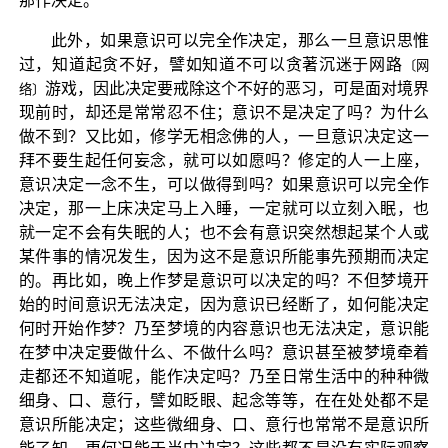
那作决定。
此外，如果意识可以完全作决定，那么一旦意识思惟
过，知道起贪不好，譬如知道不可以贪著沉迷于网路
〔网
游戏，因此决定要戒除这个不好的恶习，可是面对境界
络〕
现前时，却还是常常忍不住；意识不是决定了吗？为什么
做不到？又比如，修学无相念佛的人，一旦意识决定这一
拜不要生起任何妄念，就可以如愿吗？修定的人一上座，
意识决定一念不生，可以做得到吗？如果意识可以完全作
决定，那一上床决定马上入睡，一定就可以立刻入眠，也
就一定不会有失眠的人；也不会有意识突然想起某个人或
某件事的情况发生，因为这不是意识所能事先预期而决定
的。再比如，晚上作梦是意识可以决定的吗？不但梦境开
始的时间意识无法决定，因为意识已经断了，如何能决定
何时开始作梦？乃至梦境的内容意识也无法决定，意识能
在梦中决定要做什么、不做什么吗？意识甚至被梦境牵着
走都还不知道呢，能作决定吗？乃至日常生活中的种种微
细身、口、意行，譬如眨眼、起念等等，在在处处都不是
意识所能决定；这些微细身、口、意行也常常不是意识所