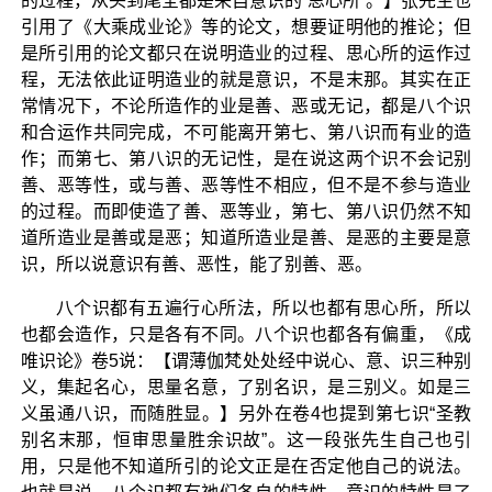
的过程，从头到尾全都是来自意识的“思心所”。】张先生也
引用了《大乘成业论》等的论文，想要证明他的推论；但
是所引用的论文都只在说明造业的过程、思心所的运作过
程，无法依此证明造业的就是意识，不是末那。其实在正
常情况下，不论所造作的业是善、恶或无记，都是八个识
和合运作共同完成，不可能离开第七、第八识而有业的造
作；而第七、第八识的无记性，是在说这两个识不会记别
善、恶等性，或与善、恶等性不相应，但不是不参与造业
的过程。而即使造了善、恶等业，第七、第八识仍然不知
道所造业是善或是恶；知道所造业是善、是恶的主要是意
识，所以说意识有善、恶性，能了别善、恶。
八个识都有五遍行心所法，所以也都有思心所，所以
也都会造作，只是各有不同。八个识也都各有偏重，《成
唯识论》卷5说：【谓薄伽梵处处经中说心、意、识三种别
义，集起名心，思量名意，了别名识，是三别义。如是三
义虽通八识，而随胜显。】另外在卷4也提到第七识“圣教
别名末那，恒审思量胜余识故”。这一段张先生自己也引
用，只是他不知道所引的论文正是在否定他自己的说法。