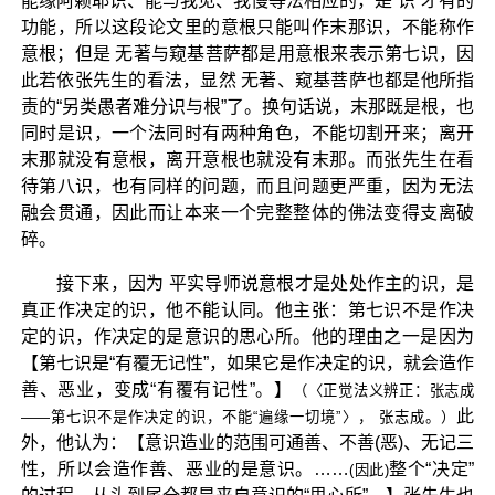
能缘阿赖耶识、能与我见、我慢等法相应的，是“识”才有的
功能，所以这段论文里的意根只能叫作末那识，不能称作
意根；但是 无著与窥基菩萨都是用意根来表示第七识，因
此若依张先生的看法，显然 无著、窥基菩萨也都是他所指
责的“另类愚者难分识与根”了。换句话说，末那既是根，也
同时是识，一个法同时有两种角色，不能切割开来；离开
末那就没有意根，离开意根也就没有末那。而张先生在看
待第八识，也有同样的问题，而且问题更严重，因为无法
融会贯通，因此而让本来一个完整整体的佛法变得支离破
碎。
接下来，因为 平实导师说意根才是处处作主的识，是
真正作决定的识，他不能认同。他主张：第七识不是作决
定的识，作决定的是意识的思心所。他的理由之一是因为
【第七识是“有覆无记性”，如果它是作决定的识，就会造作
善、恶业，变成“有覆有记性”。】
（〈正觉法义辨正：张志成
此
——第七识不是作决定的识，不能“遍缘一切境”〉， 张志成。）
外，他认为：【意识造业的范围可通善、不善(恶)、无记三
性，所以会造作善、恶业的是意识。……
整个“决定”
(因此)