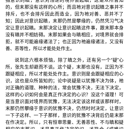
指意识的瞋，意识对违逆的境界会起瞋，这是众所皆知
的，但末那没有这样的心所；而且祂对意识起瞋之事并不
排斥，也不会排斥因此而造业，因为祂对善、恶并不了
知；因此对意识起瞋，末那仍然是攀缘的，仍然凭习气决
定让意识起瞋。末那决定让意识起瞋这件事，跟末那本身
没有瞋并不相妨碍。末那如果会与瞋相应，对境界就会排
拒，就不可能遍缘诸法了；也正因为祂遍缘诸法，又没有
善、恶等性，所以才能处处作主。
说到这六根本烦恼，除了瞋之外，还有另一个“疑”心
所，张先生却避而不谈。这个疑，末那也没有，正因为不
跟疑相应，所以才能处处作主。意识则是会跟疑相应的心
识，这也是众所皆知的；论中说疑是以犹豫不决为体，祂
对正确的道理、种种的法，常会犹豫不决，无法下决定，
这样的心识如何会是真正作决定的心识？没这个道理！可
是当意识面对境界而犹豫，无法决定该这样或该那样时，
末那仍然攀缘于意识的犹豫不决，仍然时时决定，让意识
一下子这样、一下子那样，意识的犹豫不决背后仍是末那
在作决定。所以，只有恒审思量、无善恶性、不与瞋和疑