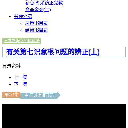
新台湾 采访正觉教
育基金会(二)
书籍介绍
局版书目录
结缘书目录
三乘菩提之相似佛法
有关第七识意根问题的辨正(上)
背景资料
上一集
下一集
第054集
由 正才老师开示
文字內容