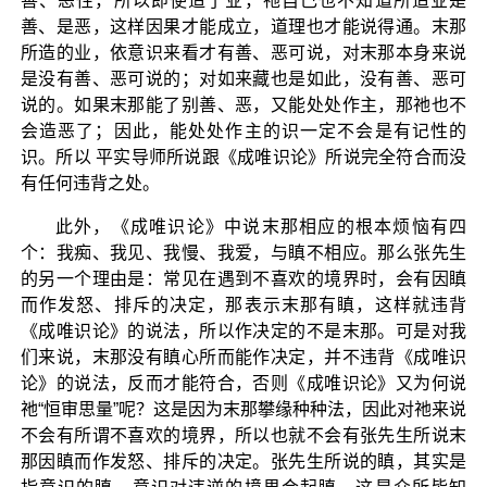
善、恶性，所以即使造了业，祂自己也不知道所造业是
善、是恶，这样因果才能成立，道理也才能说得通。末那
所造的业，依意识来看才有善、恶可说，对末那本身来说
是没有善、恶可说的；对如来藏也是如此，没有善、恶可
说的。如果末那能了别善、恶，又能处处作主，那祂也不
会造恶了；因此，能处处作主的识一定不会是有记性的
识。所以 平实导师所说跟《成唯识论》所说完全符合而没
有任何违背之处。
此外，《成唯识论》中说末那相应的根本烦恼有四
个：我痴、我见、我慢、我爱，与瞋不相应。那么张先生
的另一个理由是：常见在遇到不喜欢的境界时，会有因瞋
而作发怒、排斥的决定，那表示末那有瞋，这样就违背
《成唯识论》的说法，所以作决定的不是末那。可是对我
们来说，末那没有瞋心所而能作决定，并不违背《成唯识
论》的说法，反而才能符合，否则《成唯识论》又为何说
祂“恒审思量”呢？这是因为末那攀缘种种法，因此对祂来说
不会有所谓不喜欢的境界，所以也就不会有张先生所说末
那因瞋而作发怒、排斥的决定。张先生所说的瞋，其实是