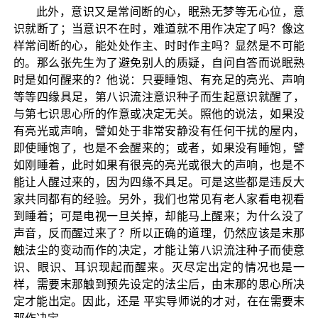
此外，意识又是常间断的心，眠熟无梦等无心位，意
识就断了；当意识不在时，难道就不用作决定了吗？像这
样常间断的心，能处处作主、时时作主吗？显然是不可能
的。那么张先生为了避免别人的质疑，自问自答而说眠熟
时是如何醒来的？他说：只要睡饱、有充足的亮光、声响
等等四缘具足，第八识流注意识种子而生起意识就醒了，
与第七识思心所的作意或决定无关。照他的说法，如果没
有亮光或声响，譬如处于非常安静没有任何干扰的屋内，
即使睡饱了，也是不会醒来的；或者，如果没有睡饱，譬
如刚睡着，此时如果有很亮的亮光或很大的声响，也是不
能让人醒过来的，因为四缘不具足。可是这些都是违反大
家共同都有的经验。另外，我们也常见有老人家看电视看
到睡着；可是电视一旦关掉，却能马上醒来；为什么没了
声音，反而醒过来了？所以正确的道理，仍然应该是末那
触法尘的变动而作的决定，才能让第八识流注种子而使意
识、眼识、耳识现起而醒来。灭尽定出定的情况也是一
样，需要末那触到预先设定的法尘后，由末那的思心所决
定才能出定。因此，还是 平实导师说的才对，在在需要末