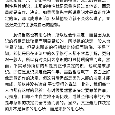
也就是说，八个识都有祂们各自的特性，意识的特性是了
别性胜其他识，末那的特性就是思量性超过其他识，而思
量就是造作、决定。如果照张先生所说意识才是真正作决
定的识，那《成唯识论》及其他经论就不会这么说了，显
然张先生的主张是自己的臆想。
意识当然也有思心所，所以也会作决定，而且因为意
识的行相是比较粗而明显易知的，所以祂的决定一般人也
容易了知。但是末那识的行相就比较细而隐晦、不易了
知，即使是已在正法中的久学修行人都不容易了解，更何
况一般人，所以有时会因为意识的粗显特质偏重而说。然
而，平实导师所讲的却是真正作决定的识，也就是末那
识。即使是意识决定做某件事，最后也成就了，表面上好
像是意识作的决定，但这背后仍然是因为末那的决定才能
完成，所以并没有违背 平实导师的说法。此外，我们每个
人也都有这样的经验：有时候虽然意识决定要做某件事，
可是身、口却不由自主地不听使唤，或甚至作出来的行为
是与意识的决定完全背道而驰的。显然，真正最后作决定
的并不是意识的思心所，而是末那的思心所。