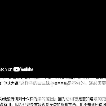
空乱意众生
“
空三昧都落入想像，落入想像就成为
。换言之，
这个范围，因为它有法相，所以称为空相；也就是生灭法，也就
本源，祂是不生不灭法，可是祂的法相极难观察，不是一般众
空性。
们的行住衣食之间去体验无我、无我所，然后体验那个贪婪要
我们来看看这位法师他就有对于这个空三昧的一种见解，我们来
向于离染的清净解脱。这空定的境界并不很高，近于平常
必须要体证到法法归灭，不可得，才能我慢毕竟断，得真
，这位法师认为在行住衣食之间去观察那个空三昧，他所获得的
“看得破”
界并不是很高，就是很近于平常一般人所说的
。那既
“这样子的三三昧
是不够的，还必须
！他认为说
(空等三三昧)
法的范围
总相智
法的
为他没有讲到什么样的
。因为
是要知道
没有用，因为他只是重复观察身边的那些东西，他不知道所谓