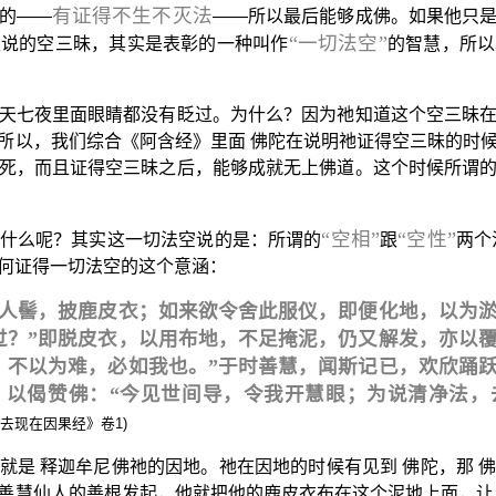
有证得不生不灭法
的——
——所以最后能够成佛。如果他只
“一切法空”
里说的空三昧，其实是表彰的一种叫作
的智慧，所以
天七夜里面眼睛都没有眨过。为什么？因为祂知道这个空三昧
所以，我们综合《阿含经》里面 佛陀在说明祂证得空三昧的时
死，而且证得空三昧之后，能够成就无上佛道。这个时候所谓
“空相”
“空性”
什么呢？其实这一切法空说的是：所谓的
跟
两个
何证得一切法空的这个意涵：
人髻，披鹿皮衣；如来欲令舍此服仪，即便化地，以为
过？”即脱皮衣，以用布地，不足掩泥，仍又解发，亦以
，不以为难，必如我也。”于时善慧，闻斯记已，欢欣踊
，以偈赞佛：“今见世间导，令我开慧眼；为说清净法，
过去现在因果经》卷1)
就是 释迦牟尼佛祂的因地。祂在因地的时候有见到 佛陀，那 
善慧仙人的善根发起，他就把他的鹿皮衣布在这个泥地上面，让