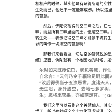
相相应的时候，其实他是有证得所谓的空性
生死而已，他还不一定能够成佛。所以这
的智慧。
然后，佛陀说祂得到空三昧之后，在七
昧；而且所有三昧里面的王，也是空三昧。
转生死——表示证得空三昧才能够不流转生
彰的叫作一切法空的智慧啊！
那我们来看看这一切法空的智慧说的是
经》里面，佛陀就有一个祂因地的时候，如
尔时如来既授记已，犹见善慧，作仙
自念言：“云何乃令千辐轮足蹈此而
“汝后得佛当于五浊恶世，度诸天人
无生忍，身升虚空，去地七多罗树
生；愿将来获果，亦如两足尊。”
(《
我们这里可以看到这个善慧仙人，其实
悟了，所以祂就把这个土地化现成淤泥。这