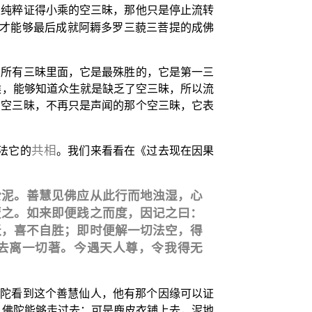
是纯粹证得小乘的空三昧，那他只是停止流转
才能够最后成就阿耨多罗三藐三菩提的成佛
在所有三昧里面，它是最殊胜的，它是第一三
候，能够知道众生就是缺乏了空三昧，所以流
的空三昧，不再只是声闻的那个空三昧，它表
共相
法它的
。我们来看看在《过去现在因果
淤泥。善慧见佛应从此行而地浊湿，心
覆之。如来即便践之而度，因记之曰：
跃，喜不自胜；即时便解一切法空，得
去离一切著。今遇天人尊，令我得无
佛陀看到这个善慧仙人，他有那个因缘可以证
 佛陀能够走过去；可是鹿皮衣铺上去，泥地