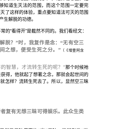
够知道生灭法的范围，而这个范围一定要完
归灭了这样的体验，重点要知道法可灭的范围
产生解脱的功德。
常的“看得开”是截然不同的。我们看经文：
解脱？”时，我复作是念：“无有空三
间之想，便受生死之分。”
（《增壹阿含
样的智慧，才流转生死的呢？”
那个时候祂
去获得，他就起了想著之念，那就会起世间的
他就怎样？流转生死去了。所以，显然空三昧
行者复有无想三昧可得娱乐。此众生类