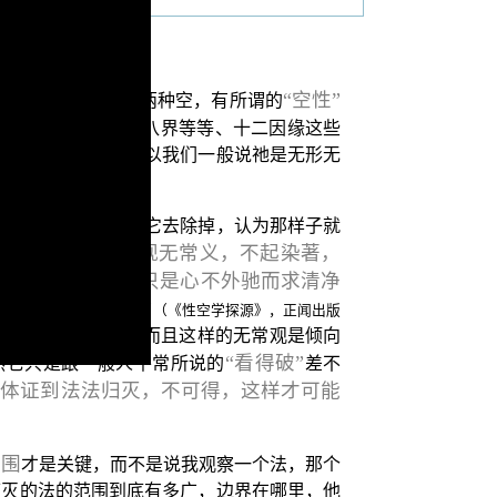
空”
“空性”
这个义理，它是两种空，有所谓的
是蕴处界的五阴十八界等等、十二因缘这些
生能够观察得到，所以我们一般说祂是无形无
如何用空义的道理把它去除掉，认为那样子就
“空三昧是由观无常义，不起染著，
看：
所谓‘看得破’，只是心不外驰而求清净
正的知见清净。”
（《性空学探源》，正闻出版
只是一种无常观，而且这样的无常观是倾向
“看得破”
然它只是跟一般人平常所说的
差不
要体证到法法归灭，不可得，这样才可能
范围
才是关键，而不是说我观察一个法，那个
可灭的法的范围到底有多广，边界在哪里，他