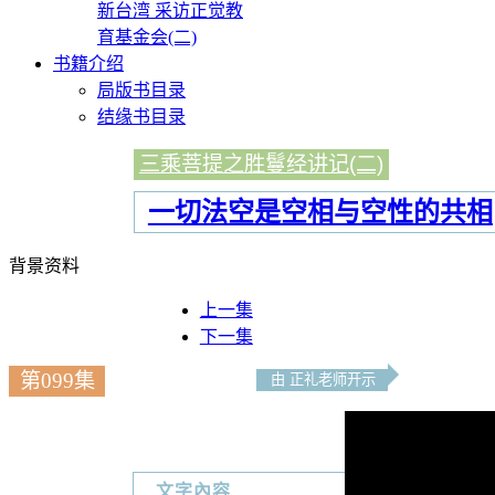
新台湾 采访正觉教
育基金会(二)
书籍介绍
局版书目录
结缘书目录
三乘菩提之胜鬘经讲记(二)
一切法空是空相与空性的共相
背景资料
上一集
下一集
第099集
由 正礼老师开示
文字內容