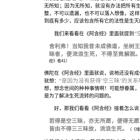
无所知；因为无所知，就没有办法把所有
整，不可以遗漏，也不可以落入想像，这样
到底有多少，应该包含所有它的法性是生灭
“
我们来看看在《阿含经》里面就提到
舍利弗！当知我昔未成佛道，坐树王
昧者，便流浪生死，不得至竟解脱
经》卷41）
佛陀在《阿含经》里面就说，说祂还没有成
“是因为没有获得‘空三昧’的关
就想：
想，想念世间的种种事情啊！可能想眷属，
是为了解决生死流转的问题的。
好，那我们看看《阿含经》接着怎么说
若得是空三昧，亦无所愿，便得无愿
皆由不得三三昧故，流浪生死。
（《增