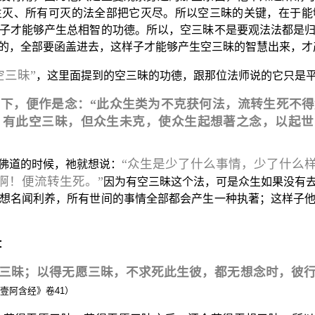
生灭、所有可灭的法全部把它灭尽。所以空三昧的关键，在于能
子才能够产生总相智的功德。所以，空三昧不是要观法法都是
的，全部要函盖进去，这样子才能够产生空三昧的智慧出来，才
空三昧”
，这里面提到的空三昧的功德，跟那位法师说的它只是平
下，便作是念：“此众生类为不克获何法，流转生死不得
。有此空三昧，但众生未克，使众生起想著之念，以起世
“众生是少了什么事情，少了什么
佛道的时候，祂就想说：
系啊！便流转生死。”
因为有空三昧这个法，可是众生如果没有
想名闻利养，所有世间的事情全部都会产生一种执著；这样子
：
三昧；以得无愿三昧，不求死此生彼，都无想念时，彼
壹阿含经》卷41）