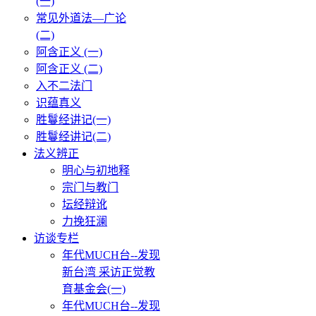
(一)
常见外道法—广论
(二)
阿含正义 (一)
阿含正义 (二)
入不二法门
识蕴真义
胜鬘经讲记(一)
胜鬘经讲记(二)
法义辨正
明心与初地释
宗门与教门
坛经辩讹
力挽狂澜
访谈专栏
年代MUCH台--发现
新台湾 采访正觉教
育基金会(一)
年代MUCH台--发现