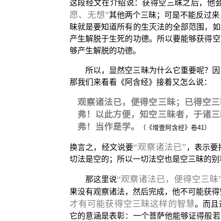
这段经文在介绍说：获得空三昧之后，他
愿、无想”
其他两个三昧；可是不能反过来
昧就是要知道所有的生灭法的全部范围，如
产生解脱于生死的功德。所以要能够获得空
够产生解脱的功德。
所以，显然空三昧为什么它重要呢？因
那我们来看看《阿含经》接着又怎么说：
观察诸法已，便得空三昧；已得空三
弗！以此方便，知空三昧者，于诸三
弗！当作是学。
（《增壹阿含经》卷41）
“观察诸法已”
换言之，经文说要
，表示要
切法是空的；所以一切法空也是空三昧的别
“观察诸法已，便得空三昧
那这里说
果没有观察诸法，然后完成，他不可能获得
才有可能获得空三昧这样的智慧
。而且
它的意涵是表彰：一个菩萨他能够证得般若