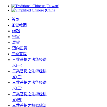
首页
正觉教团
缘起
宗旨
展望
迈向正觉
三乘菩提
三乘菩提之法华经讲
义(一)
三乘菩提之法华经讲
义(二)
三乘菩提之法华经讲
义(三)
三乘菩提之法华经讲
义(四)
三乘菩提之相似佛法