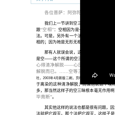
各位菩萨：阿弥陀佛！
我们上一节讲到空三昧，那很多人对于
“空相”
跟
：空相因为是一般众生可认识的
法。可是，另外有一个法，祂是我们生命的
相的；因为祂是无形无相，所以我们说祂是
那有人就误会说，这个空三昧就是在我
是空——这个所谓的空三昧。其实不然，
心得清净解脱——心厌有漏杂染，而倾
解脱而已。……空等三三昧是不够的，
也就是说
社，2003年4月新版二刷，页84〜85。）
于离染的这种清净解脱；而且他说这个境
多，那当然这样子的空三昧根本毫无作用啊
毕竟断”
。
其实他这样的说法也都是很有问题，因
法就把它观灭。那个法把它观灭，这样子是