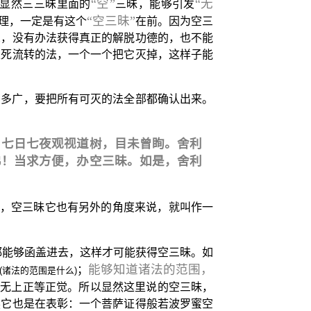
“空”
“无
显然三三昧里面的
三昧，能够引发
“空三昧”
理，一定是有这个
在前。因为空三
想，没有办法获得真正的解脱功德的，也不能
生死流转的法，一个一个把它灭掉，这样子能
有多广，要把所有可灭的法全部都确认出来。
，七日七夜观视道树，目未曾眴。舍利
弗！当求方便，办空三昧。如是，舍利
，空三昧它也有另外的角度来说，就叫作一
都能够函盖进去，这样才可能获得空三昧。如
能够知道诸法的范围，
；
(诸法的范围是什么)
就无上正等正觉。所以显然这里说的空三昧，
然它也是在表彰：一个菩萨证得般若波罗蜜空