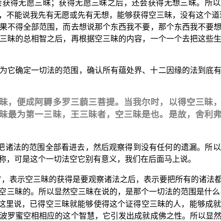
会获得无愿三昧；获得无愿三昧之后，还会获得无想三昧。所以
，不能说我先有无愿或先有无想，能够获得空三昧，没有这个道
果不得全部范围，而去想说那个东西我不要，那个东西我不要
三昧的总相智之后，再根据空三昧的内容，一个一个去把这些
为它确定一切法的范围，确认所有蕴处界、十二因缘的法到底
昧，便成阿耨多罗三藐三菩提。当我尔时，以得空三昧
昧最为第一三昧，王三昧者，空三昧是也。是故，舍利
把诸法的范围全部看进去，然后观察得到没有任何的遗漏。所以
称，可是这个一切法空它别有意义，我们在后面马上说。
”
，表示空三昧的获得是要观察诸法之后，表示要把所有的诸法
空三昧的。所以显然空三昧在说的，是那个一切法的范围是什么
这里说，已得空三昧就能够使得这个证得空三昧的人，能够成
波罗蜜空相相应的这个智慧，它引发出成就成佛之性。所以显