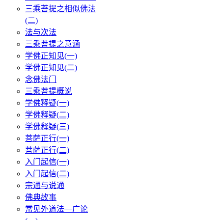
三乘菩提之相似佛法
(二)
法与次法
三乘菩提之意涵
学佛正知见(一)
学佛正知见(二)
念佛法门
三乘菩提概说
学佛释疑(一)
学佛释疑(二)
学佛释疑(三)
菩萨正行(一)
菩萨正行(二)
入门起信(一)
入门起信(二)
宗通与说通
佛典故事
常见外道法—广论