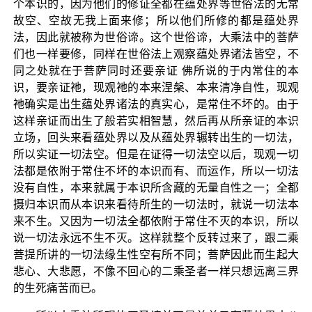
个本识的，因为他们的修证全都在蕴处界等世俗法的无常
故空、空故无我上面来修；所以他们所修的都是蕴处界
法，因此就被称为世俗谛。这个世俗谛，大乘法中的菩萨
们也一样要修，同样在世俗法上观察蕴处界诸法皆空，不
同之处就在于菩萨同时还要亲证 佛所说的于内常住的本
识，要亲证祂，现观祂的本来涅槃、本来清净自性，现观
祂确实是出生蕴处界诸法的真实心，是常住不坏的。由于
这样亲证而出生了般若实相智慧，然后再从所亲证的本识
立场，回头来看蕴处界以及从蕴处界辗转出生的一切法，
所以实证一切法空。但是在证得一切法空以后，现观一切
法都是依附于常住不坏的本识而有、而运作，所以一切法
没有自性，本来就属于本识所含藏的无量自性之一；全都
摄归本识而从本识来看待所生的一切法时，就说一切法本
来不生。又因为一切法全都依附于常住不灭的本识，所以
说一切法永远不生不灭。这样就整个反转过来了，跟二乘
菩提所讲的一切法缘生性空有所不同；菩萨因此而生起大
悲心、大悲愿，不像不回心的二乘圣者一样只想远离三界
的生死痛苦而已。