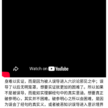
各位菩萨：阿弥陀佛！
欢迎您收看正觉教团电视弘法节目，目前正在演述的
三乘菩提之胜鬘经讲记
（二）
是“
”
单元。《胜鬘经》是
唯一佛乘大法的经典，开显菩萨悟后进修之道，若已实证
如来藏者，欲发起深妙般若智慧以及快速进入初地，皆应
先行深入探求《胜鬘经》之真义，由此了知大乘道与二乘
道之异同与关联，进修般若别相正义而具备入地之资，迅
速圆成第一大阿僧祇劫之道业。
今天我们要接续前一集由高正龄老师所主讲的部分，
从《胜鬘经讲记》第四辑第109页开始说起。各位菩萨！
我们知道大乘法很难实证，很难实证的原因不是因为祂本
身难以实证，而是因为被人误导进入六识论邪见之中；误
导了以后无明笼罩，想要实证就更加的困难了。所以如果
不是被误导，而能如实理解经句中的真实意涵，想要真正
破参明心，其实并不困难。破参明心之所以会困难，是因
为误会了经句的真实义，或者被恶知识误导进入意识境界