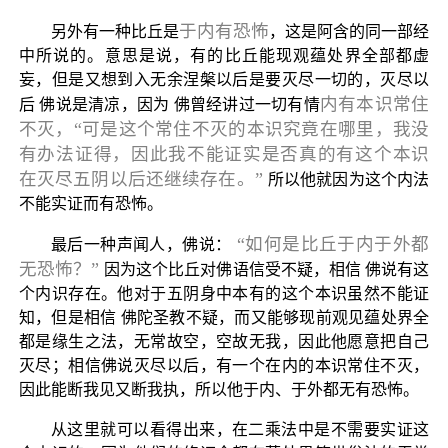
于内有恐怖
另外有一种比丘是
，这是阿含的同一部经
中所说的。意思是说，有的比丘能现观蕴处界全部都虚
妄，但是又想到入无余涅槃以后是要灭尽一切的，灭尽以
内有本识常住
后 佛说是清凉，因为 佛曾经讲过一切有情
不灭，“可是这个常住不灭的本识究竟在哪里，我没
有办法证得，因此我不能证实是否真的有这个本识
在灭尽五阴以后还继续存在。”
所以他就因为这个内法
不能实证而有恐怖。
“如何是比丘于内于外都
最后一种声闻人，佛说：
无恐怖？”
因为这个比丘对佛语信受不疑，相信 佛说有这
个内识存在。他对于五阴身中本有的这个本识虽然不能证
知，但是相信 佛陀圣教不疑，而又能够现前观见蕴处界全
都是缘生之法，无常故空，空故无我，因此他愿意把自己
灭尽；相信佛说灭尽以后，有一个在内的本识常住不灭，
因此能断我见又断我执，所以他于内、于外都无有恐怖。
从这里就可以看得出来，在二乘法中是不需要实证这