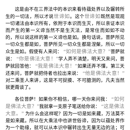
这是由不在三界法中的本识来看待蕴处界以及辗转所
世谛如
世谛如
生的一切法，所以才说
。这个
既然是现观
一切诸法由本识所有，依附于本识而生灭，所以亲证本识
而产生的第一义谛当然不是生灭法，是常住而如如不动
的，所以说这样的第一义谛也是如。换句话说，菩萨所见
一切众生都是如，菩萨所见一切众生都是涅槃，所以一切
“如何是佛法大意？”
众生是如。假使有人来问：
菩萨就
“你是佛法大意！”
说：
学人弄不清楚，明天又来问，菩
“我是佛法大意！”
萨就回答他：
如果还弄不懂，第三天
“他是佛法大意！”
还来问，菩萨就把侍者也拉出来说：
对二乘圣人来讲，这是不可捉摸、不可臆测的，凡夫当然
就更甭谈了。
“如何
各位菩萨！如果你不相信，哪一天你来问我：
是佛法大意？”
“这是佛法
我就拿一支原子笔送给你说：
大意。”
为什么会这样呢？因为一切是如来藏，万法莫不
是如来藏。所以在大乘法中也讲世俗谛，因为以蕴处界作
为一个助缘，就可以从本识中辗转出生无量无边的法；可