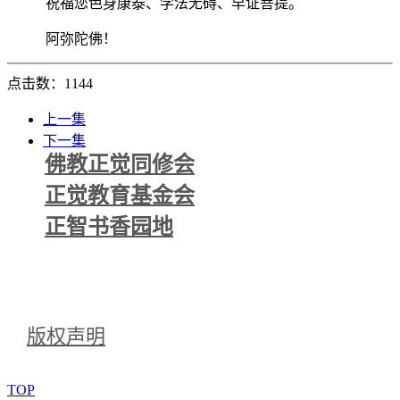
祝福您色身康泰、学法无碍、早证菩提。
阿弥陀佛！
点击数：1144
上一集
下一集
佛教正觉同修会
正觉教育基金会
正智书香园地
版权声明
TOP