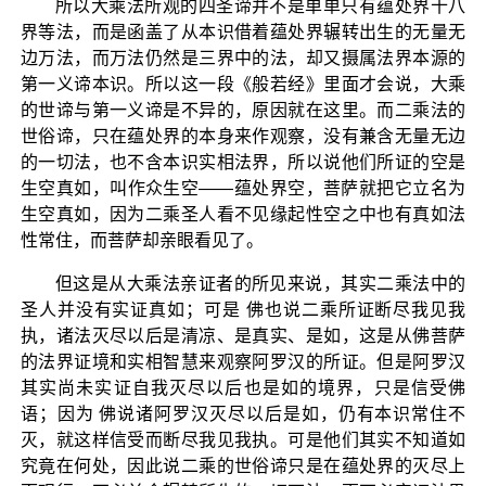
所以大乘法所观的四圣谛并不是单单只有蕴处界十八
界等法，而是函盖了从本识借着蕴处界辗转出生的无量无
边万法，而万法仍然是三界中的法，却又摄属法界本源的
第一义谛本识。所以这一段《般若经》里面才会说，大乘
的世谛与第一义谛是不异的，原因就在这里。而二乘法的
世俗谛，只在蕴处界的本身来作观察，没有兼含无量无边
的一切法，也不含本识实相法界，所以说他们所证的空是
生空真如，叫作众生空——蕴处界空，菩萨就把它立名为
生空真如，因为二乘圣人看不见缘起性空之中也有真如法
性常住，而菩萨却亲眼看见了。
但这是从大乘法亲证者的所见来说，其实二乘法中的
圣人并没有实证真如；可是 佛也说二乘所证断尽我见我
执，诸法灭尽以后是清凉、是真实、是如，这是从佛菩萨
的法界证境和实相智慧来观察阿罗汉的所证。但是阿罗汉
其实尚未实证自我灭尽以后也是如的境界，只是信受佛
语；因为 佛说诸阿罗汉灭尽以后是如，仍有本识常住不
灭，就这样信受而断尽我见我执。可是他们其实不知道如
究竟在何处，因此说二乘的世俗谛只是在蕴处界的灭尽上