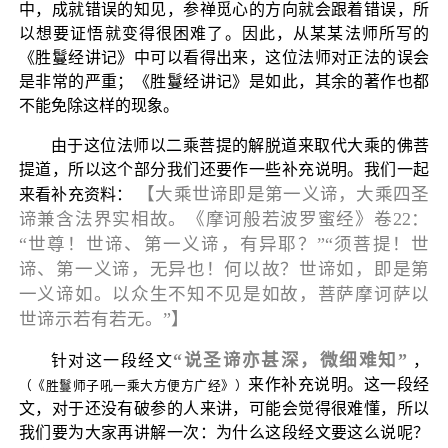
中，成就错误的知见，参禅觅心的方向就会跟着错误，所
以想要证悟就变得很困难了。因此，从某某法师所写的
《胜鬘经讲记》中可以看得出来，这位法师对正法的误会
是非常的严重；《胜鬘经讲记》是如此，其余的著作也都
不能免除这样的现象。
由于这位法师以二乘菩提的解脱道来取代大乘的佛菩
提道，所以这个部分我们还要作一些补充说明。我们一起
【大乘世谛即是第一义谛，大乘四圣
来看补充资料：
谛兼含法界实相故。《摩诃般若波罗蜜经》卷22：
“世尊！世谛、第一义谛，有异耶？”“须菩提！世
谛、第一义谛，无异也！何以故？世谛如，即是第
一义谛如。以众生不知不见是如故，菩萨摩诃萨以
世谛示若有若无。”】
“说圣谛亦甚深，微细难知”
针对这一段经文
，
来作补充说明。这一段经
（《胜鬘师子吼一乘大方便方广经》）
文，对于还没有破参的人来讲，可能会觉得很难懂，所以
我们要为大家再讲解一次：为什么这段经文要这么说呢？