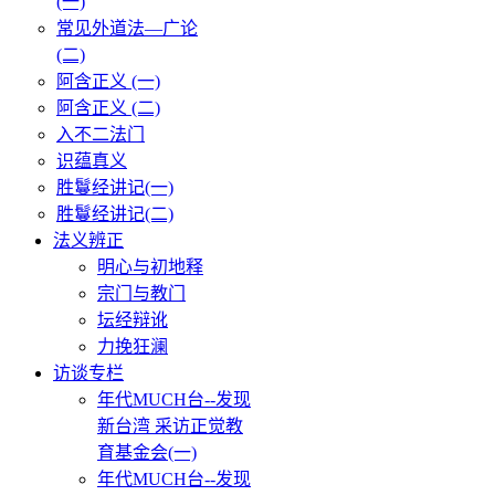
(一)
常见外道法—广论
(二)
阿含正义 (一)
阿含正义 (二)
入不二法门
识蕴真义
胜鬘经讲记(一)
胜鬘经讲记(二)
法义辨正
明心与初地释
宗门与教门
坛经辩讹
力挽狂澜
访谈专栏
年代MUCH台--发现
新台湾 采访正觉教
育基金会(一)
年代MUCH台--发现