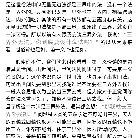
是这世俗法中的无量无边法都是三界中的法，没有一个法
是三界外的。只有本识既是三界外也在三界内，祂横跨两
边，内外通吃；其他的所有一切法都与五蕴身心有关，这
无量无边的一切法都是不离三界，如果出了三界，就没有
“三
一法可得。所以以前有人跟我妄谈三界外法，我说：
界外无法，你到底要谈什么法呢？”
所以从大乘来
看，世俗谛也是如，第一义谛也是如。
假使你不信，我们就来讨论看看。第一义谛谈的是圆
满具足世间、出世间法，世间法刚刚讲过了，可是第一义
谛谈的是：这个本识具足了世间法，也具足了出世间法。
可是出世间法要到哪里去找呢？是不是要在三界外去找？
一般人会思惟以为应该出三界去找，但大家对于正觉同修
会的法义熏习久了，知道不应该出三界去找。但一般人一
“那我就去三
旦了解这个本识是三界外法，通常都会想：
界外找祂。”
问题是人类的五蕴永远不可能出三界，天人
的五蕴或四蕴也永远不可能出三界，阿罗汉的五蕴也不能
出三界，谁都不能出、住于三界外；因为所谓的天、人、
阿罗汉、菩萨都是五蕴所成，只是智慧有别，所以才有四