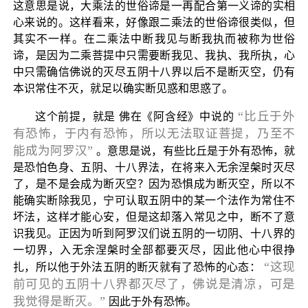
这意思是说，大乘法的世俗谛是一再配合第一义谛的实相
心来说的。这样看来，好像跟二乘法的世俗谛很类似，但
其实不一样。在二乘法中断我见与断我执而被称为世俗
谛，是因为二乘菩提中只需要断我见、我执、我所执，心
中只需确信佛说的灭尽五阴十八界以后不是断灭空，仍有
本识常住不灭，就足以确实断见惑和思惑了。
“比丘于外
这个前提，就是 佛在《阿含经》中说的
有恐怖，于内有恐怖，所以无法取证菩提，乃至不
能成为阿罗汉”
。意思是说，有些比丘是于外有恐怖，就
是恐怕色身、五阴、十八界法，在将来入无余涅槃时灭尽
了，是不是会成为断灭空？因为恐惧成为断灭空，所以不
能确实断除我见，宁可认取五阴中的某一个法作为常住不
坏法，这样才能心安，但是这却落入常见之中，断不了意
识我见。正因为听到阿罗汉们说五阴的一切阴、十八界的
一切界，入无余涅槃时全部都要灭尽，因此他心中很挣
“这现
扎，所以他于外法五阴的断灭就有了恐怖的心态：
前可见的五阴十八界都灭尽了，佛说是清凉，可是
我觉得是断灭。”
因此于外有恐怖。