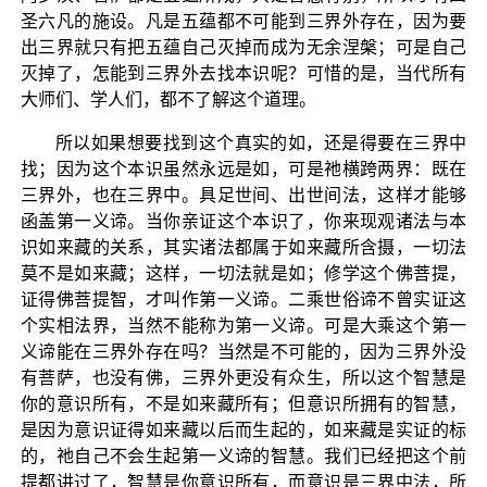
圣六凡的施设。凡是五蕴都不可能到三界外存在，因为要
出三界就只有把五蕴自己灭掉而成为无余涅槃；可是自己
灭掉了，怎能到三界外去找本识呢？可惜的是，当代所有
大师们、学人们，都不了解这个道理。
所以如果想要找到这个真实的如，还是得要在三界中
找；因为这个本识虽然永远是如，可是祂横跨两界：既在
三界外，也在三界中。具足世间、出世间法，这样才能够
函盖第一义谛。当你亲证这个本识了，你来现观诸法与本
识如来藏的关系，其实诸法都属于如来藏所含摄，一切法
莫不是如来藏；这样，一切法就是如；修学这个佛菩提，
证得佛菩提智，才叫作第一义谛。二乘世俗谛不曾实证这
个实相法界，当然不能称为第一义谛。可是大乘这个第一
义谛能在三界外存在吗？当然是不可能的，因为三界外没
有菩萨，也没有佛，三界外更没有众生，所以这个智慧是
你的意识所有，不是如来藏所有；但意识所拥有的智慧，
是因为意识证得如来藏以后而生起的，如来藏是实证的标
的，祂自己不会生起第一义谛的智慧。我们已经把这个前
提都讲过了，智慧是你意识所有，而意识是三界中法，所