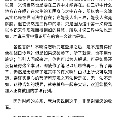
以第一义谛当然也是要在三界中才能存在。在三界中什么
地方存在呢？在众生的五阴身心之中存在，所以第一义谛
其实也是在世间法中存在；它能使人出三界，能使人究竟
解脱，但它仍然是三界中的法；只是因为这个第一义谛是
以本识来作现观而得到如的智慧，所以才说三界中法也是
如，才说三界中意识所有的第一义谛也是如。
各位菩萨！不晓得您听完这些法之后，是不是觉得好
像在绕口令呢？但是如果您破参了，听了就懂，也不用作
笔记；当别人问起来时，你也可以为人解说。可是如果还
没有证得这个本识，即使作了笔记以后思惟再三，背了再
背，仍然是无法晓了这其中的真义啊！由以上所说可以知
道，亲证实相心的菩萨所现观之万法皆是如，无一法不是
如，这种皆如的境界，就等着您一起来实证，欢迎您报名
加入正觉教团的学法行列。
因为时间的关系，就为您说到这里，非常谢谢您的收
看。