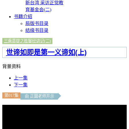
新台湾 采访正觉教
育基金会(二)
书籍介绍
局版书目录
结缘书目录
三乘菩提之胜鬘经讲记(二)
世谛如即是第一义谛如(上)
背景资料
上一集
下一集
第017集
由 正圜老师开示
文字內容