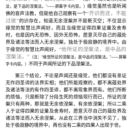
缘觉虽然也是听闻
法，是下品的涅槃法。”——屏幕字卡内容。）
“齐识而还，不能
佛的音声法教，但是他自己观察有一个
过彼”
的识存在，知道无余涅槃并不是断灭空；不仅显示
缘觉的智慧比声闻好，而且当缘觉证得四果证量及舍寿
时，也是因内无恐怖、因外无恐怖，愿意灭尽自己的蕴处
界及诸法等法而入无余涅槃，独处于极寂静的境界中。由
“他所证的涅槃法，是中品的
于缘觉的智慧比声闻好，
涅槃法。”
（注：“缘觉所证的涅槃法，是中品的涅槃法。”——屏幕
不同于声闻所证的下品涅槃法。
字卡内容。）
第三个结论，不论是声闻还是缘觉，他们都没有亲证
无作四圣谛的法界实相；他们所能观察的，都不离蕴处界
及诸法等法的有作四圣谛，都不离现象界而有。他们所断
的烦恼，只是断除了分段生死的烦恼现行而已，所证的涅
槃只有两种，那就是无余依涅槃、有余依涅槃；所以二乘
人于证得四果的证量及舍寿时，愿意灭尽自己的蕴处界及
诸法等法而入无余涅槃，从此在三界当中消失不见了，独
处于极寂静的境界中，再也没有二乘的四果人出现于世。