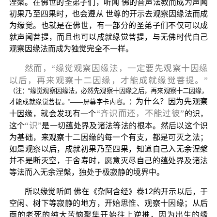
涅槃。在佛世的圣弟子们，听闻 佛的音声法教而成为声闻
初果乃至四果时，也会遵从 世尊的开示去观察因缘法而成
为缘觉。也就是在佛世，有一部分的圣弟子们不仅可以成
就声闻菩提，而且也可以成就缘觉菩提，与无佛时代自己
观察因缘法而成为独觉完全不一样。
然而，“缘觉观察因缘法，一定要先观察十因缘
以后，再来观察十二因缘，才能成就缘觉菩提。”
（注：“缘觉观察因缘法，必然先观察十因缘之后，再来观察十二因缘，
为什么？因为先观察
才能成就缘觉菩提。”——屏幕字卡内容。）
“齐识而还，不能过彼”
十因缘，就会发现有一个
的识，
“识”
这个
是一切蕴处界及诸法等法的根本。然后以这个识
为基础，来观察十二因缘的每一个有支，都是可灭之法；
如是观察以后，成就初果乃至四果，知道自己入无余涅槃
并不是断灭空，于舍寿时，愿意灭尽自己的蕴处界及诸法
等法而入无余涅槃，独处于极寂静的境界中。
所以缘觉听闻 佛在《杂阿含经》卷12的开示以后，于
空闲、树下等寂静的地方，开始思惟、观察十因缘；从后
面的老死的纯大苦恼聚集开始往上逆推，因为出生的缘