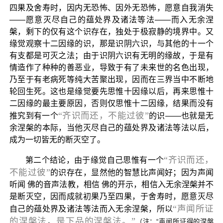
四果及舍寿时，因内无恐怖、因外无恐怖，愿意自我消失
——愿意灭尽自己的蕴处界及诸法等法——而入无余涅
槃，剩下的仅有这个识存在，独处于极寂静的境界中。又
缘觉观察十二因缘的识，那是识阴六识，与其他的十一个
有支都是可灭之法；由于识阴六识有无明的缘故，于是有
情造作了种种的善恶业，导致于有了未来世的名色出现，
乃至于有老病死等纯大苦聚出现，因而在三界当中不断地
轮回生死。这也是缘觉要先思惟十因缘以后，再来思惟十
二因缘的最主要原因，否则仅思惟十二因缘，结果而没有
“齐识而还，不能过彼”
推究到有一个
的识——也就是无
余涅槃的本际，当他灭尽自己的蕴处界及诸法等法以后，
成为一切皆无的断灭空了。
“齐识而还，
第二个结论，由于缘觉自己思惟有一个
不能过彼”
的识存在，显然他的智慧比声闻好；因为声闻
听闻 佛的音声法教，相信 佛的开示，相信入无余涅槃并不
是断灭空，因而成就初果乃至四果，于舍寿时，愿意灭尽
“声闻所证
自己的蕴处界及诸法等法而入无余涅槃，所以
的涅槃法，是下品的涅槃法。”
（注：“声闻所证得的涅槃