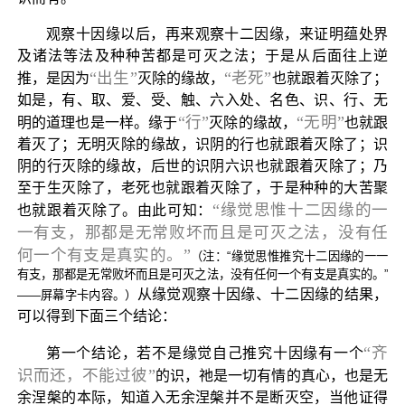
观察十因缘以后，再来观察十二因缘，来证明蕴处界
及诸法等法及种种苦都是可灭之法；于是从后面往上逆
“出生”
“老死”
推，是因为
灭除的缘故，
也就跟着灭除了；
如是，有、取、爱、受、触、六入处、名色、识、行、无
“行”
“无明”
明的道理也是一样。缘于
灭除的缘故，
也就跟
着灭了；无明灭除的缘故，识阴的行也就跟着灭除了；识
阴的行灭除的缘故，后世的识阴六识也就跟着灭除了；乃
至于生灭除了，老死也就跟着灭除了，于是种种的大苦聚
“缘觉思惟十二因缘的一
也就跟着灭除了。由此可知：
一有支，那都是无常败坏而且是可灭之法，没有任
何一个有支是真实的。”
（注：“缘觉思惟推究十二因缘的一一
有支，那都是无常败坏而且是可灭之法，没有任何一个有支是真实的。”
从缘觉观察十因缘、十二因缘的结果，
——屏幕字卡内容。）
可以得到下面三个结论：
“齐
第一个结论，若不是缘觉自己推究十因缘有一个
识而还，不能过彼”
的识，祂是一切有情的真心，也是无
余涅槃的本际，知道入无余涅槃并不是断灭空，当他证得