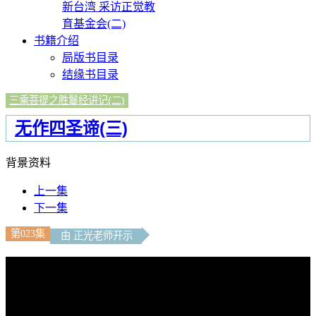
新台湾 采访正觉教
育基金会(二)
书籍介绍
局版书目录
结缘书目录
三乘菩提之胜鬘经讲记(二)
无作四圣谛(三)
背景资料
上一集
下一集
第023集
由 正光老师开示
文字內容