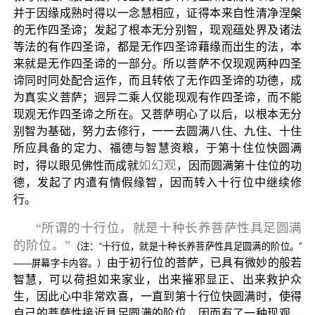
并于因缘成熟时得以一念慧相应，证得本来自性清净涅槃
的无作四圣谛；发起了根本无分别智，现观蕴处界及诸法
等法的有作四圣谛，都是无作四圣谛藉缘而出生的法，本
来就是无作四圣谛的一部分。所以菩萨不仅现观两种四圣
谛同时同处配合运作，而且转依了无作四圣谛的功德，成
为真实义菩萨；迥异二乘人仅能现观有作四圣谛，而不能
现观无作四圣谛之所在。又菩萨明心了以后，以根本无分
别智为基础，努力去修行，一一去圆满八住、九住、十住
所应具备的定力、福德与智慧资粮，于第十住位快圆满
如幻观
时，得以眼见佛性而成就
，因而圆满第十住位的功
德，发起了内遣有情假缘智，因而转入十行位中继续修
行。
“所谓的十行位，就是十种长养菩萨性具足圆满
的阶位。”
（注：“十行位，就是十种长养菩萨性具足圆满的阶位。”
由于初行位的菩萨，已具有微妙的般若
——屏幕字卡内容。）
智慧，可以荷担如来家业，出来摧邪显正、出来救护众
生，因此心中非常欢喜，一直到第十行位快圆满时，使得
自己的菩萨性接近具足圆满的阶位，因而有了一种现观，