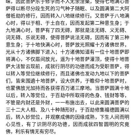
昧，因此菩萨乐于修学而不入无余涅槃，使得七地满心菩
萨得以断尽分段生死的习气种子随眠、以及圆满第二大阿
僧祇劫的修行，因而转入八地继续修行。又菩萨于八地满
心时，得以于相、于土自在，因而发起第二种意生身；于
九地满心时，菩萨有了四无碍，那就是法无碍、义无碍、
词无碍、乐说无碍，使得菩萨说法无碍，因而有了第三种
意生身；于十地快满心时，菩萨放光照耀十方诸佛世界，
光从十方诸佛脚下进入；十方诸佛知道有一位十地菩萨即
将满心，不仅眉间放光，遥为十地菩萨灌顶，使得十地菩
萨大法智云现前，成就行阴尽的功德而成为受职菩萨，得
以转入等觉位继续修行，而且诸佛也发动九地以下的菩萨
们，皆来围遶十地菩萨，设大供养，于瞻仰十地菩萨时，
也蒙佛放光加持而各获得百万诸三摩地。当菩萨圆满十地
以后，转入等觉位，于百劫中所取得的色身、钱财等等，
不管是内财还是外财，一一布施出去，以此来圆满菩萨的
三十二大人相、及八十种随形好。于百劫修集福德圆满以
后，转入妙觉位，并观察成佛的因缘成熟，下生人间而明
心见性，有了识阴尽的功德，因而成就四智圆明的究竟
佛，利乐有情无有穷尽。