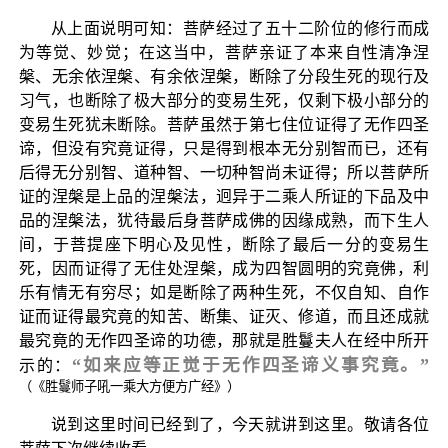
从上面说明可知：菩萨经过了五十二阶位的修行而成
为等觉、妙觉；在这当中，菩萨亲证了本来自性清净涅
槃、无余依涅槃、有余依涅槃，断除了分段生死的现行及
习气，也断除了极大部分的变易生死，仅剩下极小部分的
变易生死犹未断除。菩萨虽然于第七住位证得了无作四圣
谛，但没有究竟证得，只是得到根本无分别智而已，还有
后得无分别智、道种智、一切种智尚未证得；所以菩萨所
证的涅槃是上品的涅槃法，迥异于二乘人所证的下品及中
品的涅槃法，犹待最后身菩萨成佛的因缘成熟，而下生人
间，于菩提座下明心及见性，断除了最后一分的变易生
死，因而证得了无住处涅槃，成为四智圆明的究竟佛，利
乐有情无有穷尽；如是断除了两种生死，不仅自知、自作
证而证得最究竟的知苦、断集、证灭、修道，而且还成就
最究竟的无作四圣谛的功德，那就是胜鬘夫人在经中所开
“如来应等正觉于无作四圣谛义事究竟。”
示的：
（《胜鬘师子吼一乘大方便方广经》）
说到这里时间已经到了，今天就讲到这里。敬请各位