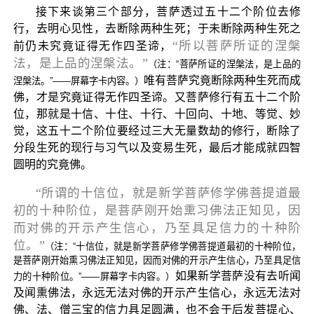
接下来谈第三个部分，菩萨透过五十二个阶位去修
行，去明心见性，去断除两种生死；于未断除两种生死之
“所以菩萨所证的涅槃
前仍未究竟证得无作四圣谛，
法，是上品的涅槃法。”
（注：“菩萨所证的涅槃法，是上品的
唯有菩萨究竟断除两种生死而成
涅槃法。”——屏幕字卡内容。）
佛，才是究竟证得无作四圣谛。又菩萨修行有五十二个阶
位，那就是十信、十住、十行、十回向、十地、等觉、妙
觉，这五十二个阶位要经过三大无量数劫的修行，断除了
分段生死的现行与习气以及变易生死，最后才能成就四智
圆明的究竟佛。
“所谓的十信位，就是新学菩萨修学佛菩提道最
初的十种阶位，是菩萨刚开始熏习佛法正知见，因
而对佛的开示产生信心，乃至具足信力的十种阶
位。”
（注：“十信位，就是新学菩萨修学佛菩提道最初的十种阶位，
是菩萨刚开始熏习佛法正知见，因而对佛的开示产生信心，乃至具足信
如果新学菩萨没有去听闻
力的十种阶位。”——屏幕字卡内容。）
及闻熏佛法，永远无法对佛的开示产生信心，永远无法对
佛、法、僧三宝的信力具足圆满，也不会于后发菩提心、