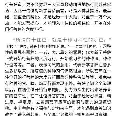
行菩萨道，更不会穷尽三大无量数劫精进地修行而成就佛
道；因此十信位对新学菩萨而言，乃是入佛菩提道，最基
础、最重要的阶段。如是经历一个大劫，乃至于一万个大
劫，才能发菩提心，才能转入十住位的初住位，开始在外
门行菩萨的六度万行。
“所谓的十住位，就是十种习种性的阶位。”
习种
（注：“十住位，就是十种习种性的阶位。”——屏幕字卡内容。）
性的意思有两种：一者，表示熏习的意思；代表新学菩萨
正式开始行菩萨的六度万行，开始熏习佛的种种法、种种
行谊等等。二者，表示习气的意思；代表新学菩萨往昔多
生多劫以来，所培植的种种习气仍然很重，所以菩萨在十
住位开始行菩萨的六度万行而熏习种种佛法等等，难免会
有种种的贪、瞋、痴现行而表现于外。菩萨了知这个道理
以后，在初住位开始行布施度，努力为众生付出来培养菩
萨的菩萨性；在二住位持菩萨戒，乃至于经历忍辱度、精
进度、禅定度，去圆满菩萨应有的福德与定力的见道资
粮。由于菩萨有了福德与定力来庄严，才能遇到真善知识
教导而进入般若度，乃至具足参禅的正知见而得以参禅，