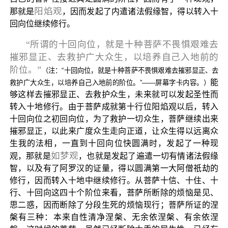
阳焰观
那就是
，因而发起了内遣诸法假缘智，得以转入十
回向位继续修行。
“所谓的十回向位，就是十种菩萨不畏惧艰难去
摧邪显正、去救护广大众生，以培养自己入地前的
阶位。”
（注：“十回向位，就是十种菩萨不畏惧艰难去摧邪显正、去
能
救护广大众生，以培养自己入地前的阶位。”——屏幕字卡内容。）
够这样去摧邪显正、去救护众生，未来就可以发起圣性而
转入十地修行。由于菩萨成就第十行位阳焰观以后，转入
十回向位之初回向位，为了救护一切众生，菩萨继续出来
摧邪显正，以此来广度众生走向正道，让众生得以远离众
生我的法相，一直到十回向位快圆满时，发起了一种现
如梦观
观，那就是
，也就是发起了遍遣一切有情诸法假缘
智，以及有了阿罗汉的证量，得以圆满第一大阿僧祇劫的
修行，因而转入十地中继续修行。从菩萨十信、十住、十
行、十回向这四十个阶位来看，菩萨所断除的烦恼是见、
思二惑，因而断除了分段生死的烦恼现行；菩萨所证的涅
槃有三种：本来自性清净涅槃、无余依涅槃、有余依涅