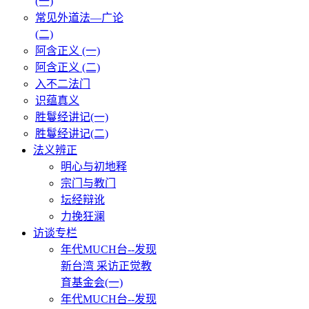
(一)
常见外道法—广论
(二)
阿含正义 (一)
阿含正义 (二)
入不二法门
识蕴真义
胜鬘经讲记(一)
胜鬘经讲记(二)
法义辨正
明心与初地释
宗门与教门
坛经辩讹
力挽狂澜
访谈专栏
年代MUCH台--发现
新台湾 采访正觉教
育基金会(一)
年代MUCH台--发现