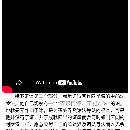
各位电视机前面的菩萨们：阿弥陀佛！
欢迎收看正觉教团所推出的电视弘法节目，这个主题
“三乘菩提之胜鬘经讲记”
名为
，是依据 平实导师所著的
《胜鬘经讲记》
“无
来加以说明。今天继续上一集的子题
作四圣谛”
。
上一集已说明第一个重点的第一个部分，那就是声闻
人观察自他有情蕴处界及诸法等法的虚妄，因而成就初果
乃至四果，于舍寿时，愿意灭尽自己的蕴处界及诸法等法
而入无余涅槃，独处于极寂静的境界中；也就是说，声闻
仅证得有作四圣谛的下品涅槃法。
接下来谈第二个部分，缘觉证得有作四圣谛的中品涅
“齐识而还，不能过彼”
槃法，他自己观察有一个
的识，
也就是无作四圣谛，是为蕴处界及诸法等法的根本，可是
他并没有亲证，并于成就四果的证量而舍寿时如同声闻的
阿罗汉一样，愿意灭尽自己的蕴处界及诸法等法而入无余