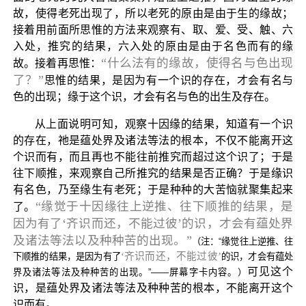
故，使得老死出现了，所以老死的原由是由于生的缘故；
接着用前面所思惟的方法来观察有、取、爱、受、触、六
入处，推究的结果，六入处的原由是由于名色而有的缘
“什么法有的缘故，使得名与色出现
故。接着再思惟：
了？”
思惟的结果，是因为有一个识的存在，才会有名与
色的出现；缘于这个识，才会有名与色的出生及存在。
从上面说明可知，观察十因缘的结果，知道有一个识
的存在，祂是蕴处界及诸法等法的根本，不仅不能离开这
个识而有，而且再也不能往前推究而超过这个识了；于是
往下顺推，来观察自己所推究的结果是否正确？于是缘识
有名色，乃至缘生有老死；于是种种的大苦恼就聚集起来
“缘觉于十因缘往上逆推、往下顺推的结果，是
了。
因为有了‘齐识而还，不能过彼’的识，才会有蕴处界
及诸法等法以及种种苦的出现。”
（注：“缘觉往上逆推、往
‘齐识而还，不能过彼’
下顺推的结果，是因为有了
的识，才会有蕴处
可见这个
界及诸法等法及种种苦的出现。”——屏幕字卡内容。）
识，是蕴处界及诸法等法及种种苦的根本，不能离开这个
识而有。