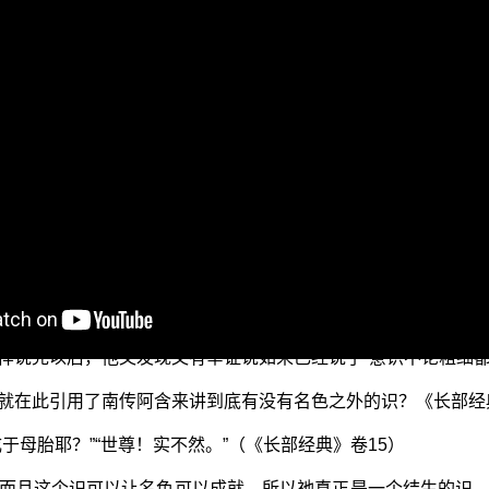
以显正〉。因为世间对于佛法正理真的很难了解，有时候你不
么？因此这句名言就是 玄奘菩萨在《成唯识论》所说的，而且
作了阐释。
真正法在传扬，就要像 玄奘菩萨所说的“务存正理，靡护人情。”
佛说的事情，为什么要把它歪曲成是后人所创造的呢？可是有人
乘法没有讲这第八识，可是实际上二乘法并不是他所想的这样，
你们说的。因为他知道名色之外还有个识，这个识铁定不是在
样说完以后，他又发现又有举证说如来已经说了“意识不论粗细都
就在此引用了南传阿含来讲到底有没有名色之外的识？《长部经
于母胎耶？”“世尊！实不然。”（《长部经典》卷15）
而且这个识可以让名色可以成就，所以祂真正是一个结生的识