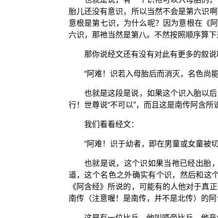
胎儿还没有意识，所以当然不会是第六识啊
意根是第七识，为什么呢？因为意根在《阿
六识，那祂当然是第八。不然按照顺序算下
那你说经文还有没有对此有更多的叙说
“阿难！识若入母胎后而消灭，名色尚能
也就是这段是说，如果这个识入胎以后
行！世尊说“不可以”，而且这是南传阿含所
我们看看经文：
“阿难！识于幼者，即在男童或女童被切
也就是说，这个识如果当祂已经出胎
道，这个名色之外确实有个识，然后和这
《阿含经》所说的，可能有的人他对于真正
南传（注意喔！是南传，并不是北传）的阿
这是有一位比丘，他叫嗏帝比丘，他产