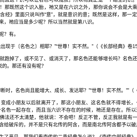
！那既然这个识入胎，祂又是在六识之外，那你说会不会是大
含经》里面只说叫作“意”，就是意识的意；既然是这样，那一
来，祂应当是多少呢？所以当然就是第八识。
呢？有。
出现于〔名色之〕相耶？”“世尊！实不然。”（《长部经典》卷1
就跑掉了，或不见了、或消灭了，那名色还能够增长吗？名色
说的。那还有没有呢？
断时，名色尚且能增大、成长、发达耶？”“世尊！实不然。””（
，变成小朋友以后就离开了，那这小朋友、这名色就不得增长，
个名色一起存在，而且当六识不存在的时候，祂还是存在。所以
佛法还不太清楚，他就说：不会吧！反正不管，反正我就是有
含给破斥的，并不是只有北传的阿含，而是南北传阿含都予以破
生了恶见，那我们看南传的二乘经典怎么说？《南传中部经典》