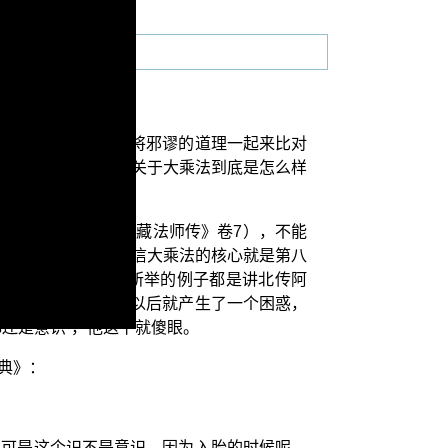
用反面的教材，然后将邪谬的道理一起来比对
在《成唯识论》里面关于大乘法到底是怎么样
（《大唐大慈恩寺三藏法师传》卷7），不能
还是不相信，他不相信大乘法的核心就是第八
然后他又说：你们所举的例子都是讲北传阿
名色之内；他知道了以后就产生了一个困惑，
还是意识”，他这下就傻眼。
典》：
。可是这个识不是意识，因为入胎的时候呢，