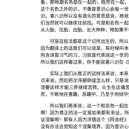
看，那祂跟名色是在一起的，既然在一起，
这个名色之外的识，不像是意识心会每一世
识。第八识所以没有源头的意思是说，祂就
们当然就可以继续往前找。可是和名色一起
从入胎、住胎、出胎、长大种种，祂如果不
可是这些法都是这个识所出生的，所以
因为翻译上的话我们可以说是，有时候叫本
阿含讲是习气的习，习就是代表说这一世的
所以我们这样看过来，你不能说第八识在《
实际上我们从真正的这样法来说，本来
点来说，然后把次序颠倒或怎么样，只是说
须要这样才能三界继续流转。众生在这痛
死，不断地在善趣、恶趣中，乃至于地狱中
所以我们再来说，这一个和名色一起在
啊！因为真正的法一定是如来都有亲证，所
证涅槃啊！那有人因为涉猎这个《阿含经》
没有办法去觉知这个涅槃境界，因为意识心