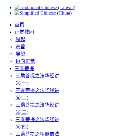
首页
正觉教团
缘起
宗旨
展望
迈向正觉
三乘菩提
三乘菩提之法华经讲
义(一)
三乘菩提之法华经讲
义(二)
三乘菩提之法华经讲
义(三)
三乘菩提之法华经讲
义(四)
三乘菩提之相似佛法