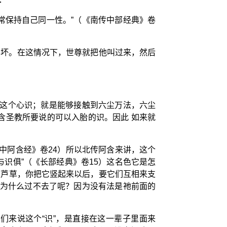
常保持自己同一性。”（《南传中部经典》卷
不坏。在这情况下，世尊就把他叫过来，然后
前这个心识；就是能够接触到六尘万法，六尘
含圣教所要说的可以入胎的识。因此 如来就
中阿含经》卷24）所以北传阿含来讲，这个
识俱”（《长部经典》卷15）这名色它是怎
堆芦草，你把它竖起来以后，要它们互相来支
。为什么过不去了呢？因为没有法是祂前面的
们来说这个“识”，是直接在这一辈子里面来