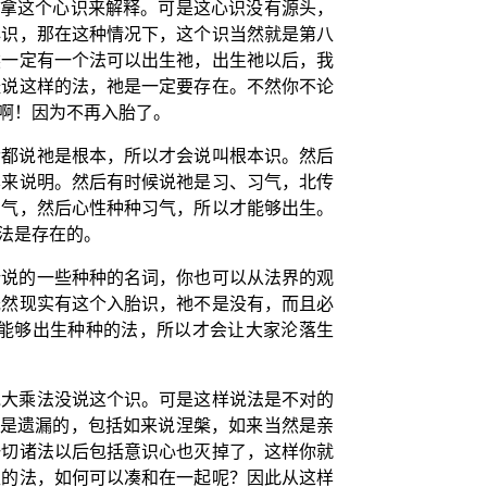
后拿这个心识来解释。可是这心识没有源头，
心识，那在这种情况下，这个识当然就是第八
然一定有一个法可以出生祂，出生祂以后，我
经说这样的法，祂是一定要存在。不然你不论
啊！因为不再入胎了。
含都说祂是根本，所以才会说叫根本识。然后
样来说明。然后有时候说祂是习、习气，北传
习气，然后心性种种习气，所以才能够出生。
法是存在的。
所说的一些种种的名词，你也可以从法界的观
既然现实有这个入胎识，祂不是没有，而且必
能够出生种种的法，所以才会让大家沦落生
说大乘法没说这个识。可是这样说法是不对的
法是遗漏的，包括如来说涅槃，如来当然是亲
一切诸法以后包括意识心也灭掉了，这样你就
灭的法，如何可以凑和在一起呢？因此从这样