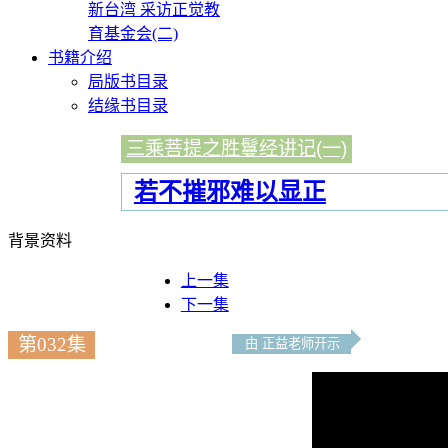
新台湾 采访正觉教
育基金会(二)
书籍介绍
局版书目录
结缘书目录
三乘菩提之胜鬘经讲记(一)
若不摧邪难以显正
背景资料
上一集
下一集
第032集
由 正益老师开示