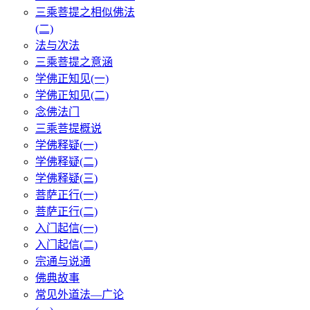
三乘菩提之相似佛法
(二)
法与次法
三乘菩提之意涵
学佛正知见(一)
学佛正知见(二)
念佛法门
三乘菩提概说
学佛释疑(一)
学佛释疑(二)
学佛释疑(三)
菩萨正行(一)
菩萨正行(二)
入门起信(一)
入门起信(二)
宗通与说通
佛典故事
常见外道法—广论