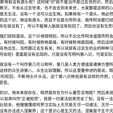
那祂有没有源头呢？这时候“识”就不能当作是过去世的识，然
断灭，不会从过去世来，也不会去到未来世，大家都是这样的
是无生法，没有一个法可以出生祂。如果祂有一个源头，祂必
的这个识，祂没有源头，而且不论是北传阿含、南传阿含都已
存在就没有了，所以不能够入胎就没有轮回了，然后也没有生死
我们就知道说，这个识祂很特别，所以不论北传阿含或南传阿
，有时候叫因，有时候称祂是缘，有时候称祂是因缘，然后这
名色出生，当然跟过去生有关，所以说就有过去生的业的种种
阿含经》里面是没有出现的，只是没有写明叫第八识，可是实际
就没有一个叫作第几可以称呼，第几是人类方便或是诸佛方便
这样的众生讲第八，众生比较理解。所以这里要申述的是说，
苦的轮回，不断地头升头没，这个第八识祂就是有这样的作用，
受苦。
的识，祂本来就存在，既然是存在为什么要否定祂呢？然后来
以如来叫作“正遍知觉”，就是一切诸法如来完全了知，没有一
比较多，他慢慢懂得阿罗汉实际上灭尽是灭尽一切诸法，灭尽
没有办法进入涅槃界；这个意识心是生灭的法，涅槃是不生不