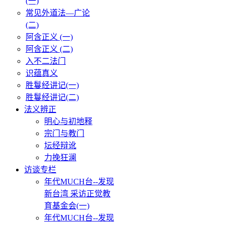
(一)
常见外道法—广论
(二)
阿含正义 (一)
阿含正义 (二)
入不二法门
识蕴真义
胜鬘经讲记(一)
胜鬘经讲记(二)
法义辨正
明心与初地释
宗门与教门
坛经辩讹
力挽狂澜
访谈专栏
年代MUCH台--发现
新台湾 采访正觉教
育基金会(一)
年代MUCH台--发现