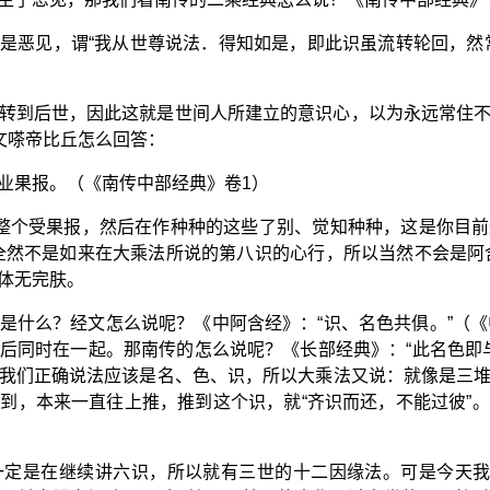
是恶见，谓“我从世尊说法．得知如是，即此识虽流转轮回，然
转到后世，因此这就是世间人所建立的意识心，以为永远常住
文嗏帝比丘怎么回答：
业果报。（《南传中部经典》卷1）
你整个受果报，然后在作种种的这些了别、觉知种种，这是你目
全然不是如来在大乘法所说的第八识的心行，所以当然不会是阿
体无完肤。
是什么？经文怎么说呢？《中阿含经》：“识、名色共俱。”（《
后同时在一起。那南传的怎么说呢？《长部经典》：“此名色即与
我们正确说法应该是名、色、识，所以大乘法又说：就像是三
到，本来一直往上推，推到这个识，就“齐识而还，不能过彼”
定是在继续讲六识，所以就有三世的十二因缘法。可是今天我