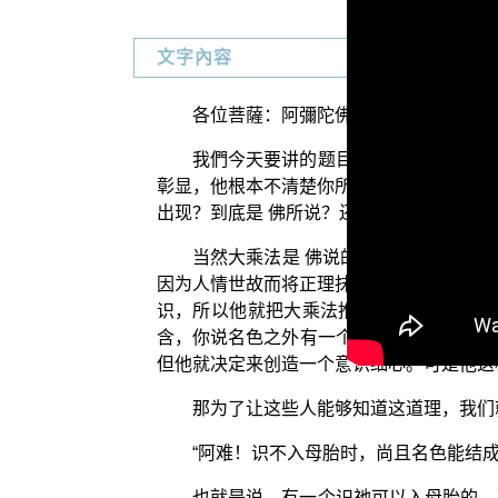
文字內容
各位菩薩：阿彌陀佛！
我們今天要讲的题目是〈若不摧邪，难
彰显，他根本不清楚你所说的正法到底是什
出现？到底是 佛所说？还是非佛所说？有
当然大乘法是 佛说的，所以我们对于
因为人情世故而将正理抹煞了。本来就是 
识，所以他就把大乘法推翻了。他认为二
含，你说名色之外有一个识。好啦！那就照
但他就决定来创造一个意识细心。可是他这
那为了让这些人能够知道这道理，我们
“阿难！识不入母胎时，尚且名色能结成
也就是说，有一个识祂可以入母胎的，