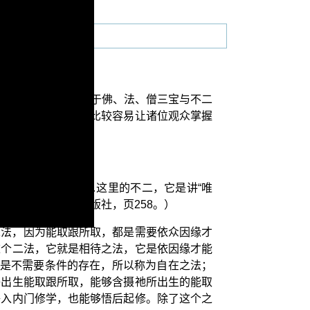
法门”这个题目。对于佛、法、僧三宝与不二
有很大的帮助，为了比较容易让诸位观众掌握
是真实菩提心。……这里的不二，它是讲“唯
》第二辑，正智出版社，页258。）
二法，因为能取跟所取，都是需要依众因缘才
这个二法，它就是相待之法，它是依因缘才能
祂是不需要条件的存在，所以称为自在之法；
够出生能取跟所取，能够含摄祂所出生的能取
够入内门修学，也能够悟后起修。除了这个之