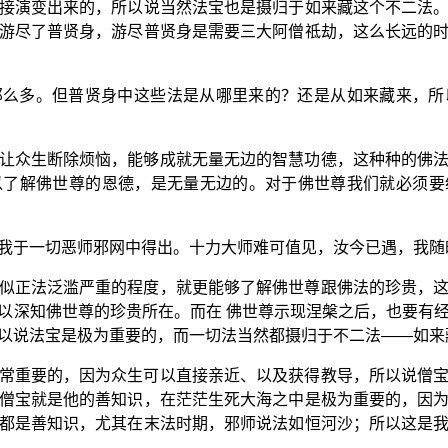
接演变出来的，所以说当然法宝也是摄归于如来藏这个不二法
游尽了普贤身，游尽普贤身是需要三大阿僧祗劫，这么长远的
那么多。但普贤身中这些法是从哪里来的？还是从如来藏来，所
让众生断除烦恼，能够成就无量无边的智慧功德，这种种的佛
以了解佛世尊的恩德，是无量无边的。对于佛世尊我们就必须要
我于一切恶师邪网中得出。十力大师难可值见，汝今已遇，我随
似正法泛滥严重的程度，就更能够了解佛世尊跟佛法的珍贵，
以深知佛世尊的珍贵所在。而在 佛世尊示现涅槃之后，也要有
以说法宝是极为重要的，而一切法当然都摄归于不二法——如来
常重要的，因为众生可以直接亲近、以及获得教导，所以说僧
僧宝就是他的善知识，在茫茫生死大海之中是极为重要的，因
都是善知识，尤其在末法时期，邪师说法如恒河沙；所以这是