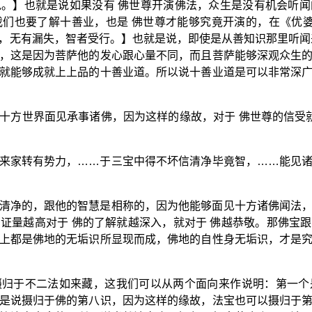
。】也就是说如果没有 佛世尊开演佛法，众生是没有机会听
们也要了解十善业，也是 佛世尊才能够究竟开演的，在《优
，无有漏失，智者受行。】也就是说，即使是从善知识那里听闻
，这是因为菩萨他的发心跟心量不同，而且菩萨能够深观众生
就能够成就上上品的十善业道。所以说十善业道是可以非常深
十方世界面见承事诸佛，因为这样的缘故，对于 佛世尊的信受
来家转有势力，……于三宝中得不坏信清净毕竟智，……能见
清净的，跟他的智慧是相称的，因为他能够面见十方诸佛闻法
证量越高对于 佛的了解就越深入，就对于 佛越恭敬。那佛宝
上都是佛地的无垢识所显现而成，佛地的自性身无垢识，才是
摄归于不二法如来藏，这我们可以从两个面向来作说明：第一个
是说摄归于佛的第八识，因为这样的缘故，法宝也可以摄归于