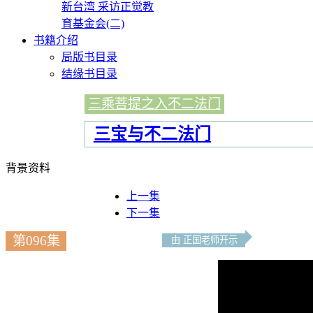
新台湾 采访正觉教
育基金会(二)
书籍介绍
局版书目录
结缘书目录
三乘菩提之入不二法门
三宝与不二法门
背景资料
上一集
下一集
第096集
由 正国老师开示