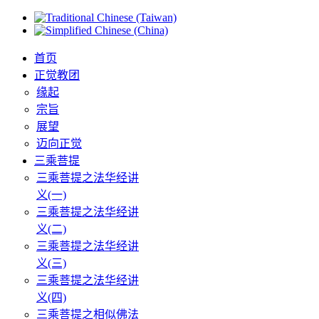
首页
正觉教团
缘起
宗旨
展望
迈向正觉
三乘菩提
三乘菩提之法华经讲
义(一)
三乘菩提之法华经讲
义(二)
三乘菩提之法华经讲
义(三)
三乘菩提之法华经讲
义(四)
三乘菩提之相似佛法