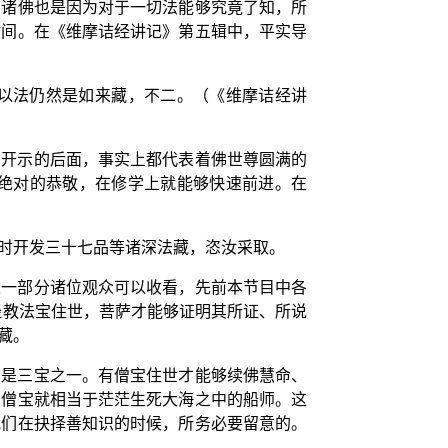
。诸佛也是因为对于一切法能够究竟了知，所
时间。在《维摩诘经讲记》第五辑中，平实导
以法仍然是如来藏，不二。（《维摩诘经讲
法开示的后面，事实上都代表着佛世尊圆满的
绝对的恭敬，在修学上就能够快速前进。在
时开发三十七品等诸深法藏，恣汝采取。
这一部分诸位观众可以收看，先前本节目中各
经教法宝住世，菩萨才能够证明其所证、所说
藏。
宝是三宝之一。有僧宝住世才能够续佛慧命、
为僧宝就相当于茫茫生死大海之中的船师。这
我们在抉择善知识的时候，所务必要留意的。