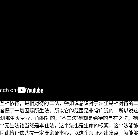
”节目。今天我们要跟诸位菩萨一起来探讨有关“佛法僧三宝与不二
；同时若能更进一步了解两者的密切关系，对我们来说一定会
的意思。
师有这样的开示：
不在能取与所取之中，非觉知心亦非六尘中法，所以不二的才
需待缘依存的，祂的存在不需有互相对待的法。（《维摩诘经讲记
互相依待，是相对待的二法，譬如说意识对于法尘是相对待的
含摄了一切因缘所生法，所以它的范围是非常广泛的，所以说
刹那生灭变异。而相对的，“不二法”祂却是绝待的自在之法，
个无生法祂当然是本住法，这个法也是生命的根源，这个法能
因此修证佛菩提一定要亲证本心，以这个亲证为出发点，就能