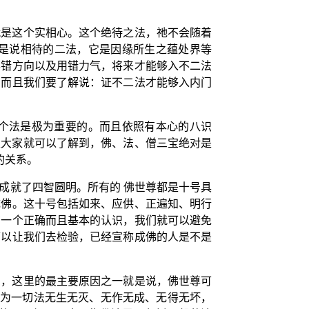
就是这个实相心。这个绝待之法，祂不会随着
是说相待的二法，它是因缘所生之蕴处界等
弄错方向以及用错力气，将来才能够入不二法
；而且我们要了解说：证不二法才能够入内门
个法是极为重要的。而且依照有本心的八识
里大家就可以了解到，佛、法、僧三宝绝对是
的关系。
成就了四智圆明。所有的 佛世尊都是十号具
成佛。这十号包括如来、应供、正遍知、明行
有一个正确而且基本的认识，我们就可以避免
可以让我们去检验，已经宣称成佛的人是不是
的，这里的最主要原因之一就是说，佛世尊可
多为一切法无生无灭、无作无成、无得无坏，