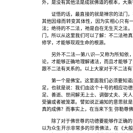
外，是没有其他法是成就佛道的根本，大乘
证悟的话，最直接的就是禅宗的法门，
其他因缘而转变其体性，因为实相心只有
法；绝待的不二法，祂是自在无生灭之法。
门，所以从这里我们可以了解：不二法祂真
修学，才能够现观生命的根源。
另外不二法—第八识—又称为所知依
论，才能够正确地理解诸法，而且才能够了
跟不二法有关系的。以上大家对于不二法有
第一个是佛宝。这里面我们必须要知道
足，也就是说：我们由这个十号的相应功德
足、善逝、世间解无上士、调御丈夫、天人
受骗或者被笼罩。譬如说正遍知的意思就是
真的成佛？而事实上，在当来下生 弥勒尊
除了对于佛世尊的功德要能够作正确的
以为众生开示非常多的珍贵佛法，在《大般