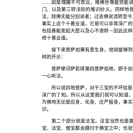
……如是理趣不可思议，唯佛世尊能觉能说
门、以及第三转法轮的唯识妙义。同样地我
法，除佛无能分别说者；过去佛说流转至今
事实上这个十善业道，它是可以非常深广的
包括善能发起大愿以及心不退转－因此这样
修十善业道。
接下来菩萨如果有意生身，他就能够到
样的开示：
菩萨摩诃萨若得第四菩萨焰地，即于如
一心听法。
所以说四地菩萨，对于三宝的不坏信是
深广的了知。所以从这里我们就可以知道，
为佛地无论是应身、化身、庄严报身，事实
识。
第二个部分就是法宝。法宝当然也是
宝、法宝、僧宝都会摄归于佛宝之中；也就