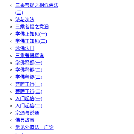
三乘菩提之相似佛法
(二)
法与次法
三乘菩提之意涵
学佛正知见(一)
学佛正知见(二)
念佛法门
三乘菩提概说
学佛释疑(一)
学佛释疑(二)
学佛释疑(三)
菩萨正行(一)
菩萨正行(二)
入门起信(一)
入门起信(二)
宗通与说通
佛典故事
常见外道法—广论