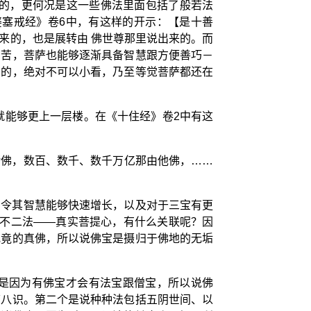
闻的，更何况是这一些佛法里面包括了般若法
婆塞戒经》卷6中，有这样的开示：【是十善
来的，也是展转由 佛世尊那里说出来的。而
的苦，菩萨也能够逐渐具备智慧跟方便善巧－
广的，绝对不可以小看，乃至等觉菩萨都还在
就能够更上一层楼。在《十住经》卷2中有这
诸佛，数百、数千、数千万亿那由他佛，……
，令其智慧能够快速增长，以及对于三宝有更
跟不二法——真实菩提心，有什么关联呢？因
究竟的真佛，所以说佛宝是摄归于佛地的无垢
是因为有佛宝才会有法宝跟僧宝，所以说佛
第八识。第二个是说种种法包括五阴世间、以