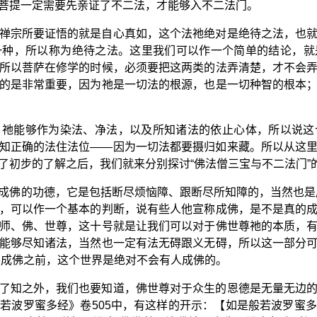
菩提一定需要先亲证了不二法，才能够入不二法门。
禅宗所要证悟的就是自心真如，这个法祂绝对是绝待之法，也
一种，所以称为绝待之法。这里我们可以作一个简单的结论，就
所以菩萨在修学的时候，必须要把这两类的法弄清楚，才不会
的是非常重要，因为祂是一切法的根源，也是一切种智的根本
，祂能够作为染法、净法，以及所知诸法的依止心体，所以说这
知正确的法住法位——因为一切法都要摄归如来藏。所以从这
了初步的了解之后，我们就来分别探讨“佛法僧三宝与不二法门”
成佛的功德，它是包括断尽烦恼障、跟断尽所知障的，当然也是
，可以作一个基本的判断，说有些人他宣称成佛，是不是真的
师、佛、世尊，这十号就是让我们可以对于佛世尊祂的本质，
能够尽知诸法，当然也一定有法无碍跟义无碍，所以这一部分
佛成佛之前，这个世界是绝对不会有人成佛的。
了知之外，我们也要知道，佛世尊对于众生的恩德是无量无边
若波罗蜜多经》卷505中，有这样的开示：【如是般若波罗蜜