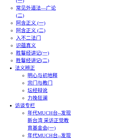
(一)
常见外道法—广论
(二)
阿含正义 (一)
阿含正义 (二)
入不二法门
识蕴真义
胜鬘经讲记(一)
胜鬘经讲记(二)
法义辨正
明心与初地释
宗门与教门
坛经辩讹
力挽狂澜
访谈专栏
年代MUCH台--发现
新台湾 采访正觉教
育基金会(一)
年代MUCH台--发现