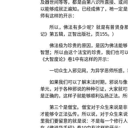
及器世间等等，都是由第八识所直接、或间
以能够成就正遍知。已经成佛了，祂一定是
师有这样的开示：
所以，佛法有多少呢？就是有普贤身
记》第五辑，正智出版社，页155。）
佛法极为珍贵的原因，是因为佛法能够
智慧；所以由这个法宝的珍贵，我们也可
《大智度论》卷1中有这样的开示：
一切众生入邪见网，为异学恶师所惑，
如果我们可以了解末法时期，邪说与像
单元，对于各种邪说的种种引证，大家就可
是正确的，这样子就能够顺利弘扬正法。所
第三个是僧宝。僧宝对于众生来说是非
才能够令正法弘传。所以说，对于众生来说
里我们要留意的就是说：不是每一个修行人
在《佛说华手经》卷10中有这样的开示：