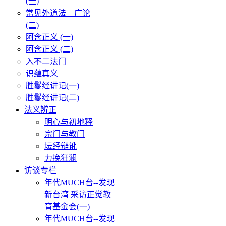
(一)
常见外道法—广论
(二)
阿含正义 (一)
阿含正义 (二)
入不二法门
识蕴真义
胜鬘经讲记(一)
胜鬘经讲记(二)
法义辨正
明心与初地释
宗门与教门
坛经辩讹
力挽狂澜
访谈专栏
年代MUCH台--发现
新台湾 采访正觉教
育基金会(一)
年代MUCH台--发现