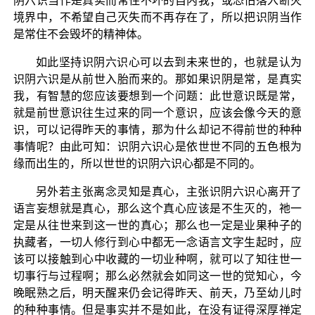
阴六识当作是真实而常住不坏的自内我；或恐怕落入断灭
境界中，不希望自己灭失而不再存在了，所以把识阴当作
是常住不会毁坏的精神体。
如此坚持识阴六识心可以去到未来世的，也就是认为
识阴六识是从前世入胎而来的。那如果识阴是常，是真实
我，有智慧的您应该要想到一个问题：此世意识既是常，
就是前世意识往生过来的同一个意识，应该会像今天的意
识，可以记得昨天的事情，那为什么却记不得前世的种种
事情呢？由此可知：识阴六识心是依世世不同的五色根为
缘而出生的，所以世世的识阴六识心都是不同的。
另外若主张离念灵知是真心，主张识阴六识心离开了
语言妄想就是真心，那么这个真心应该是不生灭的，祂一
定是从往世来到这一世的真心；那么也一定是业果种子的
执藏者，一切人修行到心中都无一念语言文字生起时，应
该可以接触到心中收藏的一切业种啊，就可以了知往世一
切事行与过程啊；那么必然就会如同这一世的觉知心，今
晚眠熟之后，明天醒来仍会记得昨天、前天，乃至幼儿时
的种种事情。但是事实并不是如此，在没有证得深厚禅定