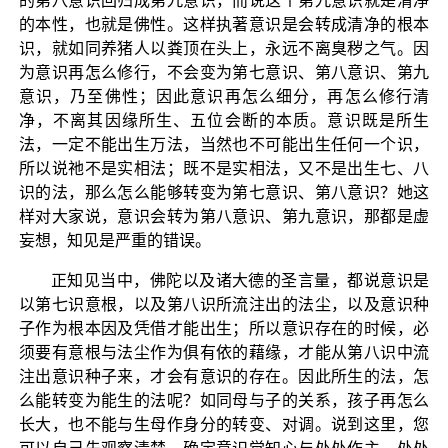
的第八意识回归成第九意识，而说这个第九意识就是清净
的本性，也就是佛性。这样执著意识是会转成清净的根本
识，就如同养猪人以粪顶在头上，永远不离臭秽之气。因
为意识再怎么修行，不会变为第七意识、第八意识、第九
意识，乃至佛性；因此意识再怎么细分，再怎么修行清
净，不离其因缘所生、五位会断的本质。意识既是所生
法，一定不能出生万法，当然也不可能出生任何一个识，
所以说祂不是实相法；既不是实相法，又不是出生七、八
识的法，那么怎么能够转变为第七意识、第八意识？她这
样对大家说，意识会转为第八意识、第九意识，那都是虚
妄想，知见是严重的错误。
正知见当中，佛陀以及诸大德的圣言量，都说意识是
以第七识意根，以及第八识所流注出的法尘，以及意识种
子作为根本因及凭借才能出生；所以意识存在的时候，必
须要有意根与法尘作为俱有依的藉缘，才能从第八识中流
注出意识种子来，才会有意识的存在。因此所生的法，怎
么能转变为能生的法呢？如同母与子的关系，孩子再怎么
长大，也不能与生母作身分的转变、对调。说到这里，您