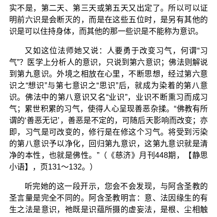
实不是，第二天、第三天或第五天又出定了。所以可以证
明前六识是会断灭的，而是在这些五位时，是另有其他的
识是可以住持身体，而其他的那一些识是不能称为意识。
又如这位法师她又说：人要勇于改变习气，何谓“习
气”？医学上分析人的意识，只说到第六意识；佛法则解说
到第九意识。外境之相放在心里，不断思想，经过第六意
识之“想识”与第七意识之“思识”后，就成为染着的第八意
识。佛法中的第八意识又名“业识”，业识不断熏习而成习
气；累世积累的习气，使得人心呈现善恶杂揉。“佛教有所
谓的‘善恶无记’，善恶是不定的，可随后天影响而改变；亦
即，习气是可改变的，修行是在修这个习气。将受到污染
的第八意识予以净化，回归第九意识，这第九意识就是清
净的本性，也就是佛性。”（《慈济》月刊448期，【静思
小语】，页131～132。）
听完她的这一段开示，您会不会发现，与阿含圣教的
圣言量是完全不同的。阿含圣教明言：意、法因缘生的有
生之法是意识，祂既是识蕴所摄的虚妄法，是根、尘相触