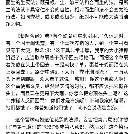
而生的生灭法；既是根、尘、触三法和合而生的法，是所
生的法就不具常住不变的自性，相对而生的法不会变为绝
待法。如同粪秽，或多或变极少，绝对不可能成为清香洁
净之物。
《长阿含经》卷7有个譬喻可拿来引用：“久远之时，
有一个国土闹饥荒，有一个喜欢养猪的人，到一个空村看
见有干大便，就念想：‘这干粪非常丰厚，我家的大小猪都
饥饿了，应当取草裹着干粪带回去喂牠们。’而把这个草裹
着粪戴在头上带回去，于是就找了草，裹着干粪而顶在头
上走回去了。路途中遇到下大雨，粪汁潮湿流下，一直从
头上流到脚跟，众人看了就说：‘哎呀！你这个愚痴人啊！
这个粪便那么臭，纵然是天晴的时候，都不应该把它戴在
头上，而且现在更是下大雨，你怎么把它顶在头上呢？’这
个养猪人反而回骂：‘你们才是白痴呢！不知我家的猪啊，
牠们都饿了。你若知道牠们饿了，就不会说我是白痴。’”
这个譬喻就如这位花莲的法师，妄言把第六意识的“想
识”与第七意识的“思识”变成第八意识，然后又把这个染污