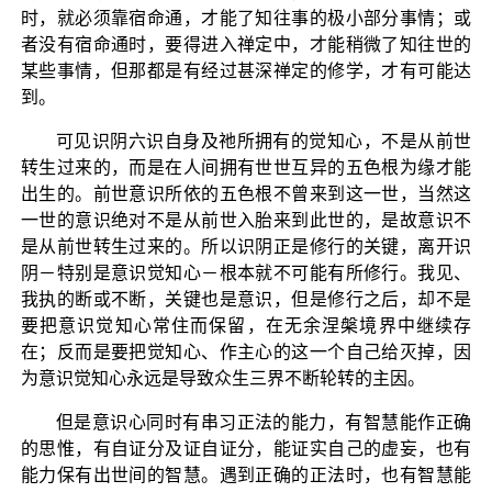
时，就必须靠宿命通，才能了知往事的极小部分事情；或
者没有宿命通时，要得进入禅定中，才能稍微了知往世的
某些事情，但那都是有经过甚深禅定的修学，才有可能达
到。
可见识阴六识自身及祂所拥有的觉知心，不是从前世
转生过来的，而是在人间拥有世世互异的五色根为缘才能
出生的。前世意识所依的五色根不曾来到这一世，当然这
一世的意识绝对不是从前世入胎来到此世的，是故意识不
是从前世转生过来的。所以识阴正是修行的关键，离开识
阴－特别是意识觉知心－根本就不可能有所修行。我见、
我执的断或不断，关键也是意识，但是修行之后，却不是
要把意识觉知心常住而保留，在无余涅槃境界中继续存
在；反而是要把觉知心、作主心的这一个自己给灭掉，因
为意识觉知心永远是导致众生三界不断轮转的主因。
但是意识心同时有串习正法的能力，有智慧能作正确
的思惟，有自证分及证自证分，能证实自己的虚妄，也有
能力保有出世间的智慧。遇到正确的正法时，也有智慧能