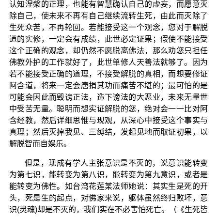
认知涅槃的正理，也能有智慧确认自己的虚妄，而愿意灭
除自己，使未来不再有自己继续流转生死，由此而灭除了
生死众苦，不再轮回。若能接受这一个观念，您对于解脱
道的实修，一定会有成绩，此世必定证果；假使不能接受
这个正确的观念，却仍然不愿脱离佛法，那么劝您只担任
佛教外护的工作就好了，此世单修人天善法就够了。因为
若不能接受正确的道理，不接受解脱的真相，而想要修证
阿含道，将来一定会唐捐其功而痛苦不堪的；最可怕的是
可能会因此而毁谤正法，造下谤法的大恶业，未来无量世
中受苦无量。聪明而想实证解脱的您，绝对会一一比对阿
含经教，然后详细思惟与现观，从深心中接受这个事实与
真理；然后灭掉我见、三缚结，发起见地而取证初果，以
解脱智而自娱乐。
但是，现成有学人主张意识是不灭的，说意识能转变
为第七识，能转变为第八识，能转变为第九意识，或者是
能转变为佛性。如台湾花莲某法师她说：其实生是死的开
头，死是生的起点，对佛家来说，躯体虽然终归败坏，意
识(灵魂)却是不灭的，我们实在不必害怕死亡。（《生死皆