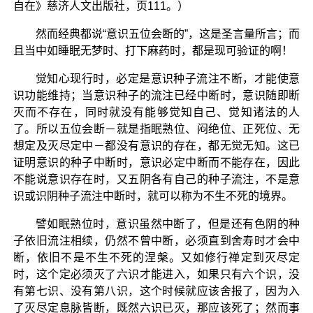
自在》慈济人文出版社，页111。）
然而经典都说“意识五位会断的”，这是圣言量所言；而
且当中如睡眠无梦时、打下麻药时，都是现可验证的啊！
觉知心现行时，必定是意识种子流注不断，才能使意
识功能维持；当意识种子的流注已经中断时，意识随即断
灭而不存在，同时就没有能够觉知自己、觉知诸法的人
了。所以五位会断－就是指眠熟位、闷绝位、正死位、无
想定及灭尽定中－都没有意识的存在，都无觉无知。这已
证明意识的种子中断时，意识必定中断而不能存在，因此
不能说意识存在时，又五阴各有自己的种子流注，不是意
识或识阴种子流注中断时，就可以称为不生不死的境界。
譬如眠熟位时，意识虽然中断了，但是还有色阴的种
子依旧流注相续，仍然不曾中断，必须直到舍寿时才会中
断，依旧不是不生不死的涅槃。又如修行禅定到灭尽定
时，这个定必须灭了六识才能进入，如果只有六个识，没
有第七识、没有第八识，这个时候就应该舍报了，因为入
了灭尽定息脉皆断，既然六识已灭，那应该死了；然而事