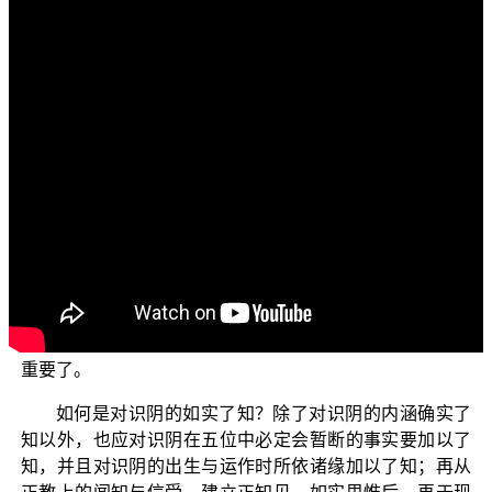
各位菩萨：阿弥陀佛！
欢迎继续收看正觉教团所推出的电视弘法节目“三乘菩
提之阿含正义──兼论唯识学的最早根据”。接下来四集，
我们继续来学习《阿含正义》第五章第五节──识阴是修道
的关键相关内容；这集所要略谈的题目是“识阴的定义”。
在三乘菩提修行过程中，如来藏是证悟、转依、开发
的目标，意根是修除杂染不平等的目标，而意识则为能否
成就这两种修行成果的关键。若我们误以识阴是常住且真
实不灭的法，则一定无法取证解脱果，更无法成就大乘佛
菩提道的修学；因此对识阴如实了知，并确认识阴的虚妄
无常性，对修学解脱道及大乘菩提道的人而言，就变得很
重要了。
如何是对识阴的如实了知？除了对识阴的内涵确实了
知以外，也应对识阴在五位中必定会暂断的事实要加以了
知，并且对识阴的出生与运作时所依诸缘加以了知；再从