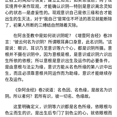
正教上的闻知与信受，建立正知见，如实思惟后，再于现
实境界中来作现观，才能确认识阴—特别是意识离念灵知
心的状态—是虚妄性的。现观意识自己是依三缘和合才能
出生的生灭法，对于“我自己”是常住不坏法的恶见就能断除
了，初果人所断的三缚结自然随着灭除。
在阿含圣教中是如何说识阴呢？《增壹阿含经》卷28
言：“彼云何名为识阴？所谓眼耳鼻口身意，此名识阴。”这
是说：眼识、耳识乃至意识等六个心，都是识阴所摄。意
根并不摄在识阴中，因为意根是根，是意识或识阴六识出
生所依的依根；所以意根是意识出生及运作的必要条件，
是由意根与法尘为缘，意识方能从名色所缘的第八识中出
生，而且必须靠意根共同运作而为助缘，意识才能继续存
在及运作。
《杂阿含经》卷2说道：名色因、名色缘，是故名为识
阴。所以者何？若所有识，彼一切名、色缘故。
这里明确定义，识阴等六识都是名色所缘，依眼根与
色尘而生的识，是出生后专门了别色尘的心，就依眼根而