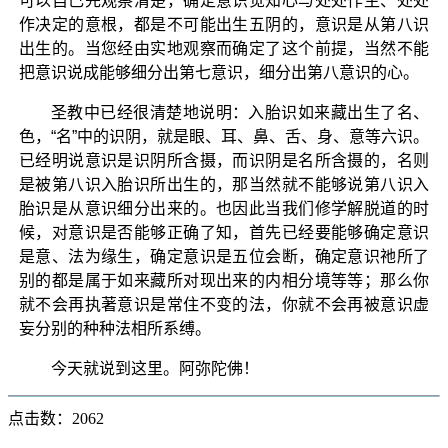
可以自己先观察清楚，确定意识觉知心与处处作主、处处
作决定的意根，都是不可能出生五阴的，意识是从第八识
出生的。当您经由实地观察而确定了这个前提，当然不能
把意识说成能够细分出第七意识，细分出第八意识的心。
圣教中已经很清楚地说明：入胎识如来藏出生了名、
色，“名”中的识阴，就是眼、耳、鼻、舌、身、意等六识。
已经明说意识是识阴所含摄，而识阴是名所含摄的，名则
是被第八识入胎识所出生的，那当然就不能够说第八识入
胎识是从意识细分出来的。也因此当我们修学解脱道的时
候，对意识是否能够正确了知，首先已经要能够确定意识
是意、法为缘生，确定意识是五位会断，确定意识祂所了
别的都是属于如来藏所对现出来的内相分境等等；那么你
就不会再执著意识是常住不变的法，你就不会再被意识虚
妄分别的种种法相所系缚。
今天就说到这里。阿弥陀佛！
点击数：2062