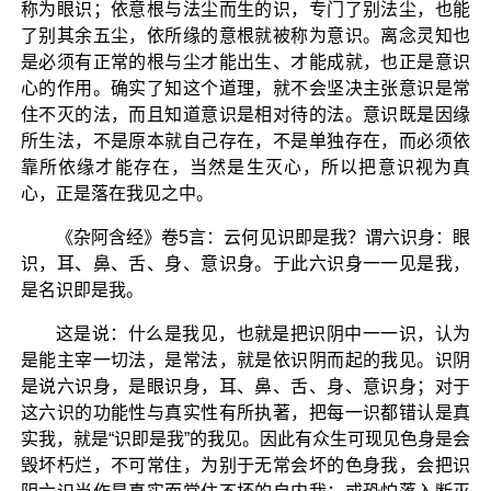
称为眼识；依意根与法尘而生的识，专门了别法尘，也能
了别其余五尘，依所缘的意根就被称为意识。离念灵知也
是必须有正常的根与尘才能出生、才能成就，也正是意识
心的作用。确实了知这个道理，就不会坚决主张意识是常
住不灭的法，而且知道意识是相对待的法。意识既是因缘
所生法，不是原本就自己存在，不是单独存在，而必须依
靠所依缘才能存在，当然是生灭心，所以把意识视为真
心，正是落在我见之中。
《杂阿含经》卷5言：云何见识即是我？谓六识身：眼
识，耳、鼻、舌、身、意识身。于此六识身一一见是我，
是名识即是我。
这是说：什么是我见，也就是把识阴中一一识，认为
是能主宰一切法，是常法，就是依识阴而起的我见。识阴
是说六识身，是眼识身，耳、鼻、舌、身、意识身；对于
这六识的功能性与真实性有所执著，把每一识都错认是真
实我，就是“识即是我”的我见。因此有众生可现见色身是会
毁坏朽烂，不可常住，为别于无常会坏的色身我，会把识