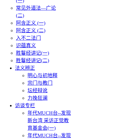
(一)
常见外道法—广论
(二)
阿含正义 (一)
阿含正义 (二)
入不二法门
识蕴真义
胜鬘经讲记(一)
胜鬘经讲记(二)
法义辨正
明心与初地释
宗门与教门
坛经辩讹
力挽狂澜
访谈专栏
年代MUCH台--发现
新台湾 采访正觉教
育基金会(一)
年代MUCH台--发现