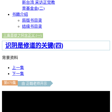
新台湾 采访正觉教
育基金会(二)
书籍介绍
局版书目录
结缘书目录
三乘菩提之阿含正义 (一)
识阴是修道的关键(四)
背景资料
上一集
下一集
第079集
由 正翰老师开示
文字內容