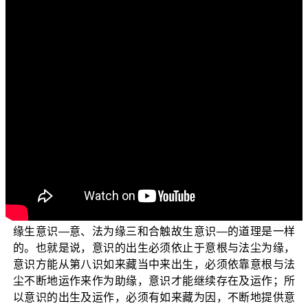
各位菩萨︰阿弥陀佛！
欢迎收看正觉教团电视弘法节目三乘菩提之阿含正
义”，副标题是“兼论唯识学的最早根据”。在上集中，我们
讲述了“识阴是修道的关键”以及阿含中是怎么样来定义识
阴，我们继续来探讨看看。
佛在《增壹阿含经》这么开示︰“彼云何名为识阴？所
谓眼、耳、鼻、口、身、意，此名识阴。”（《增壹阿含
经》卷28）这段经文非常明确地说明，眼识、耳识乃至意
识等六个心，都是函盖在识阴当中，是识阴所摄。意根并
不含摄在识阴中，因为意根是“根”，是意识或识阴六识出生
时所需要依靠的条件。就如同在四阿含中所言﹕意、法为
缘生意识—意、法为缘三和合触故生意识—的道理是一样
的。也就是说，意识的出生必须依止于意根与法尘为缘，
意识方能从第八识如来藏当中来出生，必须依靠意根与法
尘不断地运作来作为助缘，意识才能继续存在及运作；所
以意识的出生及运作，必须有如来藏为因，不断地提供意