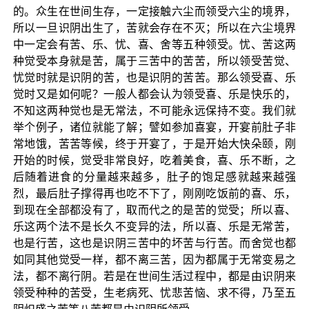
的。众生在世间生存，一定接触六尘而领受六尘的境界，
所以一旦识阴出生了，苦就会存在不灭；所以在六尘境界
中一定会有苦、乐、忧、喜、舍等五种领受。忧、苦这两
种觉受本身就是苦，属于三苦中的苦苦，所以领受苦觉、
忧觉时就是识阴的苦，也是识阴的苦苦。那么领受喜、乐
觉时又是如何呢？一般人都会认为领受喜、乐是快乐的，
不知这两种觉也是无常法，不可能永远保持不变。我们就
举个例子，诸位就能了解；譬如参加喜宴，开宴前肚子非
常地饿，苦苦等候，终于开宴了，于是开始大快朵颐，刚
开始的时候，觉受非常良好，吃着美食，喜、乐不断，之
后随着进食的分量越来越多，肚子的饱足感就越来越强
烈，最后肚子撑得再也吃不下了，刚刚吃饭前的喜、乐，
到现在全部都没有了，取而代之的是苦的觉受；所以喜、
乐这两个法不是长久不变异的法，所以喜、乐是无常苦，
也是行苦，这也是识阴三苦中的坏苦与行苦。而舍觉也都
如同其他觉受一样，都不离三苦，因为都属于无常变易之
法，都不离行阴。若是在世间生活过程中，都是由识阴来
领受种种的苦受，生老病死、忧悲苦恼、求不得，乃至五