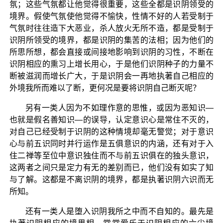
氛；这些气氛都让他觉得很重要，这些全都是识阴领受的
境界。假使气氛使他觉得不愉快，性情不好的人若受制于
气氛时往往造下大恶业，杀人放火无所不造，都是受制于
识阴所领受的境界，都是识阴的集苦的法相；因为他们的
所思所想，都会直接或间接地影响到识阴的习性，不断在
识阴相应的熏习上增长用心，于是他们识阴种子的力量不
断被滋润而增长广大，于是识阴会一再地执著自己相应的
外境我所而难以了断，更何况是要将识阴自己断灭呢？
另有一类人因为不如理作意的思惟，或因为恶知识—
也就是假名善知识—的误导，认定意识心是常住不灭的，
对自己已经受制于识阴的这种情境却毫无警觉；对于意识
心与前五识同时并行运作是五俱意识的内涵，还有对于入
住二禅等至位中意识独住而不与前五识俱在的独头意识，
这两者之间只是定力有无的差别而已，他们没有如实了知
与了解。这都是不离识阴的境界，都是执著识阴六识而无
所知。
还有一类人是堕入识阴我所之中而不自知的。最先是