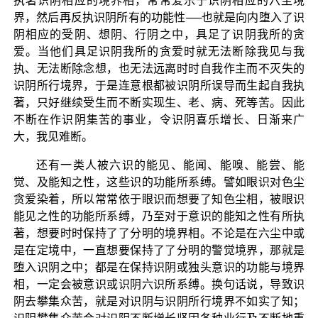
执著识阴相应的境界相，常常爱乐于识阴相应的六尘境
界，然后再反执识阴所有的功能性──也就是向内堕入了识
阴相应的受阴、想阴、行阴之中，具足了识阴我所的贪
爱。当他们具足识阴我所的贪爱时就无法断除我见与我
执、无法断除念想，也无法远离时时自我作主而不灭失的
识阴所行境界，于是连意根都被识阴所误导而生起自我执
著，只好继续受生而不断实现生、老、病、死等苦。因此
不断在作识阴集苦的事业，令识阴喜乐增长、日渐来广
大，我见难断。
还有一类人被六识的能见、能闻、能嗅、能尝、能
觉、及能知之性，这些识的功能所系缚。譬如眼识对色尘
贪爱染着，所以常常依于眼识而想要了知色尘相，被眼识
能见之性的功能所系缚，乃至对于意识的能知之性有所执
著，想要时时保持了了分明的境界相。不论是在六尘中或
是在定境中，一直想要保持了了分明的警觉境界，那就是
堕入识阴之中；都是在保持识阴或独头意识的功能与境界
相，一定会被意识或识阴六识所系缚。换句话说，导致识
阴去攀集众苦，就是对识阴与识阴所行境界不如实了知；