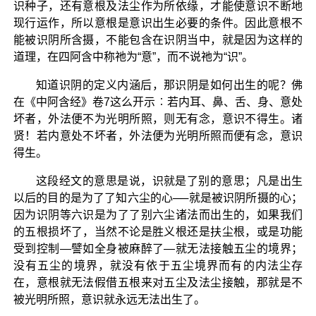
识种子，还有意根及法尘作为所依缘，才能使意识不断地
现行运作，所以意根是意识出生必要的条件。因此意根不
能被识阴所含摄，不能包含在识阴当中，就是因为这样的
道理，在四阿含中称祂为“意”，而不说祂为“识”。
知道识阴的定义内涵后，那识阴是如何出生的呢？佛
在《中阿含经》卷7这么开示︰若内耳、鼻、舌、身、意处
坏者，外法便不为光明所照，则无有念，意识不得生。诸
贤！若内意处不坏者，外法便为光明所照而便有念，意识
得生。
这段经文的意思是说，识就是了别的意思；凡是出生
以后的目的是为了了知六尘的心──就是被识阴所摄的心；
因为识阴等六识是为了了别六尘诸法而出生的，如果我们
的五根损坏了，当然不论是胜义根还是扶尘根，或是功能
受到控制—譬如全身被麻醉了—就无法接触五尘的境界；
没有五尘的境界，就没有依于五尘境界而有的内法尘存
在，意根就无法假借五根来对五尘及法尘接触，那就是不
被光明所照，意识就永远无法出生了。