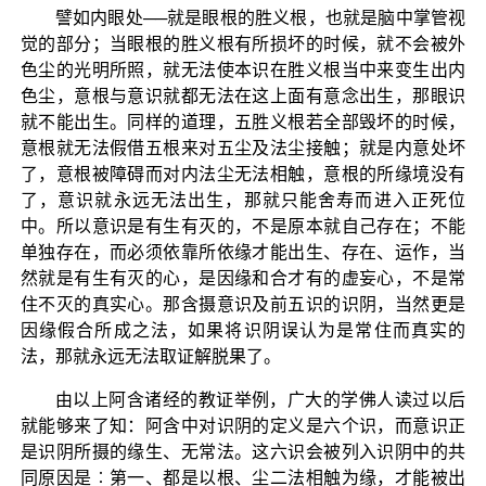
譬如内眼处──就是眼根的胜义根，也就是脑中掌管视
觉的部分；当眼根的胜义根有所损坏的时候，就不会被外
色尘的光明所照，就无法使本识在胜义根当中来变生出内
色尘，意根与意识就都无法在这上面有意念出生，那眼识
就不能出生。同样的道理，五胜义根若全部毁坏的时候，
意根就无法假借五根来对五尘及法尘接触；就是内意处坏
了，意根被障碍而对内法尘无法相触，意根的所缘境没有
了，意识就永远无法出生，那就只能舍寿而进入正死位
中。所以意识是有生有灭的，不是原本就自己存在；不能
单独存在，而必须依靠所依缘才能出生、存在、运作，当
然就是有生有灭的心，是因缘和合才有的虚妄心，不是常
住不灭的真实心。那含摄意识及前五识的识阴，当然更是
因缘假合所成之法，如果将识阴误认为是常住而真实的
法，那就永远无法取证解脱果了。
由以上阿含诸经的教证举例，广大的学佛人读过以后
就能够来了知：阿含中对识阴的定义是六个识，而意识正
是识阴所摄的缘生、无常法。这六识会被列入识阴中的共
同原因是︰第一、都是以根、尘二法相触为缘，才能被出