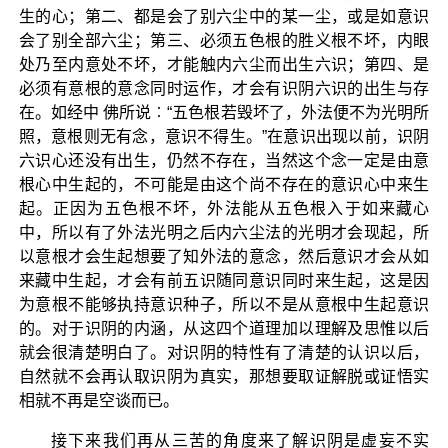
生的心；第二、都是会了别六尘中的某一尘，或是如意识
会了别全部六尘；第三、必须五色根的胜义根不坏，内眼
处乃至内意处不坏，才能触内六尘而出生六识；第四、是
必须有意根的意念同时运作，才会有识阴六识的出生与存
在。如经中 佛所说︰“五色根若毁坏了，外法便不为光明所
照，意根则无有念，意识不得生。”在意识出现以前，识阴
六识心还没有出生，仍然不存在，当然这个念一定是由意
根心中生起的，不可能是由这个尚不存在的意识心中来生
起。正因为五色根不坏，外法能从五色根入于如来藏心
中，所以有了外法光明之后内六尘法的光明才会现起，所
以意根才会生起想要了知外法的意念，然后意识才会从如
来藏中生起，才会有前五识随同意识同时来生起，这是因
为意根不能够执持意识种子，所以不是从意根中生起意识
的。对于识阴的内涵，从这四个道理加以理解及思惟以后
就会很清楚明白了。对识阴的特性有了清楚的认识以后，
自然就不会再认取识阴为真实，那想要取证解脱或证悟实
相就不再是空谈而已。
接下来我们再从三苦的角度来了解识阴是虚妄不实