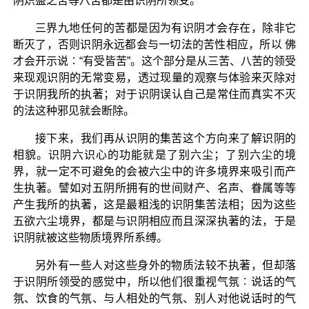
阴炽盛之苦等八苦都是由识阴所领受。
三界九地任何的苦都是因为有识阴才会存在，除非它
断灭了，否则识阴永远都会与一切法的苦性相应，所以 佛
才会开示说︰“有受皆苦”。这个部分是从三苦、八苦的领受
来现观识阴的无常变易，透过现量的观察与体验来灭除对
于识阴我所的执著；对于识阴误认自己是常住而真实不灭
的法这种邪见就会断除。
接下来，我们再从识阴的集苦这个方向来了解识阴的
相貌。识阴六识心的功能就是了别六尘；了别六尘的境
界，就一定不可避免的会被六尘中的许多境界来吸引而产
生执著。譬如对五阴所拥有的世间财产、名声、眷属等等
产生我所的执著，这是最粗浅的识阴集苦法相；因为这些
五欲六尘境界，都是与识阴相应而且深深执著的法，于是
识阴就被这些物质境界所系缚。
另外有一些人对这些身外的物质法较不执著，但却落
于识阴所领受的感觉中，所以他们很重视气氛︰说话的气
氛、饮食的气氛、与人相处的气氛、别人对他说话时的气