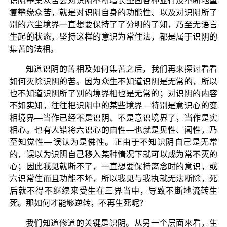
识阴攀集众苦会对识阴不断增长坚固各种业行及不断地重
复攀缘众苦，就是对识阴自身的功能性、以及对识阴所了
别的六尘境界一直想要保持了了分明的了知，乃至无语言
生起的状态，坚持这样的意识为常住法，都是属于识阴的
集苦的法相。
知道识阴的苦相及如何集苦之后，我们再来探讨看看
如何灭除识阴的苦。因为众生不知道识阴是无常的，所以
也不知道识阴所了别的境界相也是无常的；对识阴的内容
不如实知，往往把识阴中的某些境界—特别是意识心的变
相境界—当作已经不是识阴、不是意识境界了，当作是实
相心。也有人错将六识心的自性—也就是见性、闻性，乃
至知觉性—误认为是佛性。正由于不知识阴自己是无常
的，误以为识阴自己移入某种情况下就可以成为常不灭的
心；因此我见就断不了，一直想要保持离念时的意识，或
六识常住而且功能不坏，所以我见与我执就无法断除，死
后就不得不继续来受生在三界当中，导致不断地流转生
死。那如何才能够逆转，不再生死呢？
我们知道修道的关键是识阴。从另一个层面来看，生