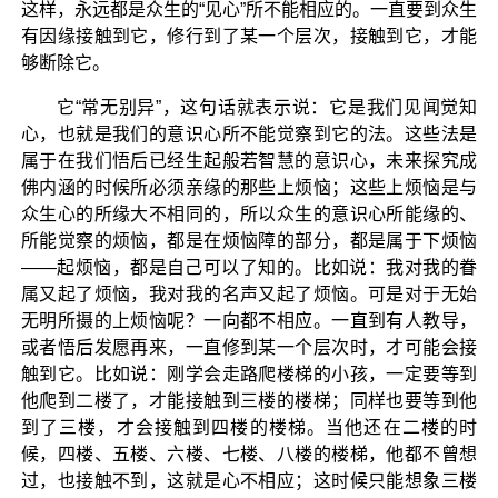
这样，永远都是众生的“见心”所不能相应的。一直要到众生
有因缘接触到它，修行到了某一个层次，接触到它，才能
够断除它。
它“常无别异”，这句话就表示说：它是我们见闻觉知
心，也就是我们的意识心所不能觉察到它的法。这些法是
属于在我们悟后已经生起般若智慧的意识心，未来探究成
佛内涵的时候所必须亲缘的那些上烦恼；这些上烦恼是与
众生心的所缘大不相同的，所以众生的意识心所能缘的、
所能觉察的烦恼，都是在烦恼障的部分，都是属于下烦恼
——起烦恼，都是自己可以了知的。比如说：我对我的眷
属又起了烦恼，我对我的名声又起了烦恼。可是对于无始
无明所摄的上烦恼呢？一向都不相应。一直到有人教导，
或者悟后发愿再来，一直修到某一个层次时，才可能会接
触到它。比如说：刚学会走路爬楼梯的小孩，一定要等到
他爬到二楼了，才能接触到三楼的楼梯；同样也要等到他
到了三楼，才会接触到四楼的楼梯。当他还在二楼的时
候，四楼、五楼、六楼、七楼、八楼的楼梯，他都不曾想
过，也接触不到，这就是心不相应；这时候只能想象三楼