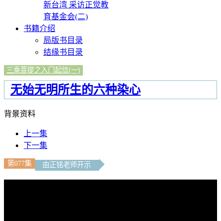
新台湾 采访正觉教
育基金会(二)
书籍介绍
局版书目录
结缘书目录
三乘菩提之入门起信(一)
无始无明所生的六种染心
背景资料
上一集
下一集
第077集
由正铭老师开示
文字内容