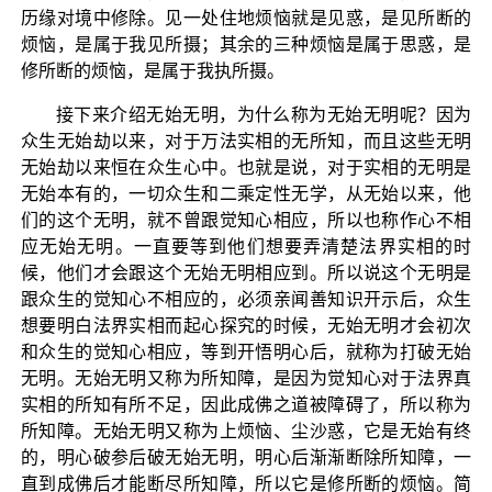
历缘对境中修除。见一处住地烦恼就是见惑，是见所断的
烦恼，是属于我见所摄；其余的三种烦恼是属于思惑，是
修所断的烦恼，是属于我执所摄。
接下来介绍无始无明，为什么称为无始无明呢？因为
众生无始劫以来，对于万法实相的无所知，而且这些无明
无始劫以来恒在众生心中。也就是说，对于实相的无明是
无始本有的，一切众生和二乘定性无学，从无始以来，他
们的这个无明，就不曾跟觉知心相应，所以也称作心不相
应无始无明。一直要等到他们想要弄清楚法界实相的时
候，他们才会跟这个无始无明相应到。所以说这个无明是
跟众生的觉知心不相应的，必须亲闻善知识开示后，众生
想要明白法界实相而起心探究的时候，无始无明才会初次
和众生的觉知心相应，等到开悟明心后，就称为打破无始
无明。无始无明又称为所知障，是因为觉知心对于法界真
实相的所知有所不足，因此成佛之道被障碍了，所以称为
所知障。无始无明又称为上烦恼、尘沙惑，它是无始有终
的，明心破参后破无始无明，明心后渐渐断除所知障，一
直到成佛后才能断尽所知障，所以它是修所断的烦恼。简