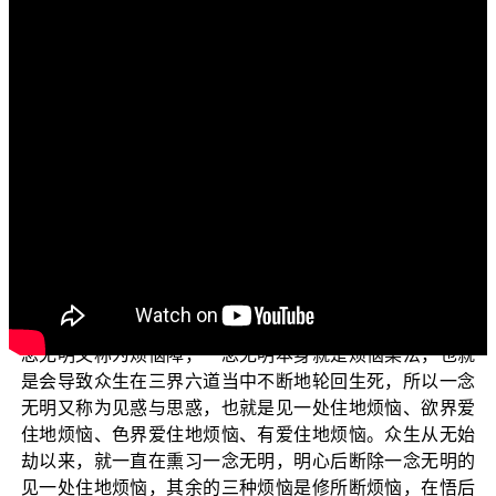
各位菩萨：
阿弥陀佛！
首先祝福大家：心想事成、福慧增长！
“三乘菩提之入门起信”，今天我们要来介绍“无始无明
所生的六种染心”。所以，首先我们先来介绍什么是无明，
无明区分为一念无明和无始无明；无明又称为二障，也就
是事障和理障。事障就是烦恼障，也就是见惑和思惑，又
称为一念无明；理障就是所知障，也称为无始无明。
接下来，我们简单介绍一下一念无明跟无始无明。一
念无明又称为烦恼障，一念无明本身就是烦恼染法，也就
是会导致众生在三界六道当中不断地轮回生死，所以一念
无明又称为见惑与思惑，也就是见一处住地烦恼、欲界爱
住地烦恼、色界爱住地烦恼、有爱住地烦恼。众生从无始
劫以来，就一直在熏习一念无明，明心后断除一念无明的
见一处住地烦恼，其余的三种烦恼是修所断烦恼，在悟后