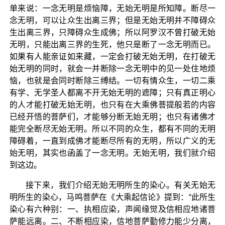
单来说：一念无明是烦恼障，无始无明是所知障。断尽一
念无明，可以让众生出离三界；但是无始无明并不障碍众
生出离三界，只障碍众生成佛；所以阿罗汉不曾打破无始
无明，只能出离三界的生死，他只是断了一念无明而已。
如果有人能亲证如来藏，一定会打破无始无明，在打破无
始无明的同时，就会一并断除一念无明中的见一处住地烦
恼，也就是会同时断除三缚结。一切有情众生，一切二乘
有学、无学圣人都离不开无始无明的遮障；只有真正明心
的人才能打破无始无明，也只有在大乘佛菩提般若的内容
已经开悟的菩萨们，才能够分断无始无明；也只有诸佛才
能完全断尽无始无明。所以不同的众生，都有不同的无明
障碍着，一直到成佛才能断尽所有的无明，所以广义的无
始无明，其实也函盖了一念无明。无始无明，我们就介绍
到这边。
接下来，我们介绍无始无明所生的染心。有关无始无
明所生的染心，马鸣菩萨在《大乘起信论》提到：“此所生
染心有六种别：一、执相应染，声闻缘觉及信相应地诸菩
萨能远离。二、不断相应染，信地菩萨勤修力能少分离，