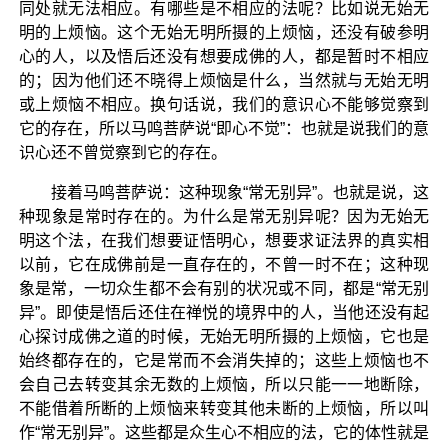
同处就无法相应。有哪些是不相应的法呢？比如说无始无
明的上烦恼。这个无始无明所摄的上烦恼，还没有破参明
心的人，以及悟后还没有想要成佛的人，都是暂时不相应
的；因为他们还不晓得上烦恼是什么，当然就与无始无明
或上烦恼不相应。换句话说，我们的意识心不能够觉察到
它的存在，所以马鸣菩萨说“即心不觉”：也就是说我们的意
识心还不曾觉察到它的存在。
接着马鸣菩萨说：这种现象“常无别异”。也就是说，这
种现象是常时存在的。为什么是常无别异呢？因为无始无
明这个法，在我们想要证悟明心，想要求证法界的真实相
以前，它在成佛前是一直存在的，不曾一时不在；这种现
象是常，一切众生都不会有别的状况或不同，都是“常无别
异”。即使是悟后还住在禅悦的境界中的人，当他还没有起
心探讨成佛之道的时候，无始无明所摄的上烦恼，它也是
始终都存在的，它是常而不会消失掉的；这些上烦恼也不
会自己去转变其余无数的上烦恼，所以只能一一地断除，
不能借着所断的上烦恼来转变其他未断的上烦恼，所以叫
作“常无别异”。这些都是众生心不相应的法，它的体性就是