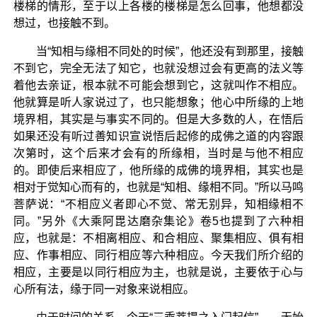
楼梯的情形，至于以上各楼的楼梯是怎么回事，他想都没
想过，也接触不到。
当“知相与缘相不同处的时候”，他还没有到那里，接触
不到它，完全无法了知它，也就没想过会有更高的法义等
着他去亲证，根本就不可能会想到它，这就叫作不相应。
他就算是听人家说过了，也只能想象；他心中所缘的上地
境界相，其实是与事实不同的。但是大多数的人，在悟后
如果还没有听过善知识宣说悟后起修的成佛之道的内容跟
次第时，这个后来才会有的所缘相，当时是与他不相应
的。即使后来相应了，他所缘的成佛的境界相，其实也是
相对于觉知心而有的，也就是“知相、缘相不同。”所以马鸣
菩萨说：“不相应义者即心不觉、常无别异，知相缘相不
同。”另外《大乘阿毘达磨杂集论》卷5也提到了六种相
应，也就是：不相离相应、和合相应、聚集相应、俱有相
应、作事相应、同行相应等六种相应。今天我们所介绍的
相应，主要是以同行相应为主，也就是说，主要依于心与
心所有法，缘于同一对象来说相应。