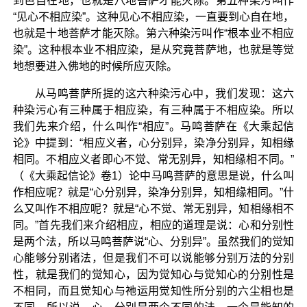
到色自在地，也就是八地菩萨才能灭除。第五种染污叫作
“见心不相应染”。这种见心不相应染，一直要到心自在地，
也就是十地菩萨才能灭除。第六种染污叫作“根本业不相应
染”。这种根本业不相应染，是从究竟菩萨地，也就是等觉
地想要进入佛地的时候所应灭除。
从马鸣菩萨所提的这六种染污心中，我们发现：这六
种染污心有三种属于相应染，有三种属于不相应染。所以
我们先来介绍，什么叫作“相应”。马鸣菩萨在《大乘起信
论》中提到：“相应义者，心分别异，染净分别异，知相缘
相同。不相应义者即心不觉、常无别异，知相缘相不同。”
（《大乘起信论》卷1）论中马鸣菩萨的意思是说，什么叫
作相应呢？就是“心分别异，染净分别异，知相缘相同。”什
么又叫作不相应呢？就是“心不觉、常无别异，知相缘相不
同。”首先我们来介绍相应，相应的道理是说：心和分别性
是两个法，所以马鸣菩萨说“心、分别异”。虽然我们的觉知
心能够分别诸法，但是我们不可以说能够分别万法的分别
性，就是我们的觉知心，因为觉知心与觉知心的分别性是
不相同，而且觉知心与祂运用觉知性所分别的六尘相也是