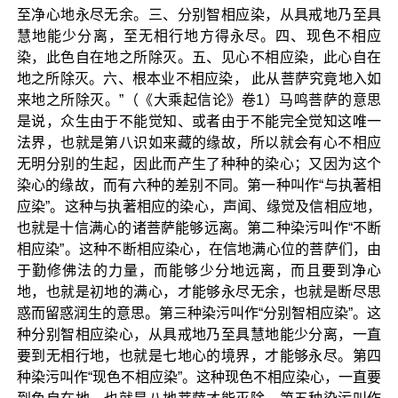
至净心地永尽无余。三、分别智相应染，从具戒地乃至具
慧地能少分离，至无相行地方得永尽。四、现色不相应
染，此色自在地之所除灭。五、见心不相应染，此心自在
地之所除灭。六、根本业不相应染， 此从菩萨究竟地入如
来地之所除灭。”（《大乘起信论》卷1）马鸣菩萨的意思
是说，众生由于不能觉知、或者由于不能完全觉知这唯一
法界，也就是第八识如来藏的缘故，所以就会有心不相应
无明分别的生起，因此而产生了种种的染心；又因为这个
染心的缘故，而有六种的差别不同。第一种叫作“与执著相
应染”。这种与执著相应的染心，声闻、缘觉及信相应地，
也就是十信满心的诸菩萨能够远离。第二种染污叫作“不断
相应染”。这种不断相应染心，在信地满心位的菩萨们，由
于勤修佛法的力量，而能够少分地远离，而且要到净心
地，也就是初地的满心，才能够永尽无余，也就是断尽思
惑而留惑润生的意思。第三种染污叫作“分别智相应染”。这
种分别智相应染心，从具戒地乃至具慧地能少分离，一直
要到无相行地，也就是七地心的境界，才能够永尽。第四
种染污叫作“现色不相应染”。这种现色不相应染心，一直要