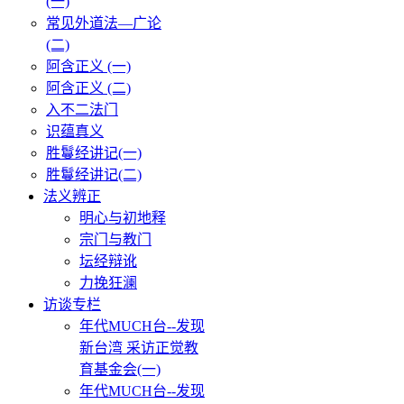
(一)
常见外道法—广论
(二)
阿含正义 (一)
阿含正义 (二)
入不二法门
识蕴真义
胜鬘经讲记(一)
胜鬘经讲记(二)
法义辨正
明心与初地释
宗门与教门
坛经辩讹
力挽狂澜
访谈专栏
年代MUCH台--发现
新台湾 采访正觉教
育基金会(一)
年代MUCH台--发现