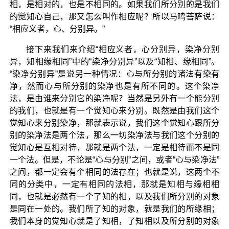
相，是相对的，也是不相同的。如果我们所分别的是我们
的觉知心自己，那又怎么叫作相应呢？所以马鸣菩萨说：
“相应义者，心、分别异。”
接下来我们来介绍“相应义者，心分别异，染净分别
异，知相缘相同”中的“染净分别异”以及“知相、缘相同”。
“染净分别异”是说另一种情况：心与所分别的诸法有染有
净，然而心与所分别的染净也是有所不同的。这个染净
法，是由谁来分别它的染净呢？当然是另外有一个能分别
的我们，也就是有一个觉知心来分别。既然是由我们这个
觉知心来分别染净，那就表示说，我们这个觉知心跟所分
别的染净法是两个法，那么一切染净法与我们这个分别的
觉知心是互相对待，那就是两个法，一定是相待而不是同
一个法。但是，不论是“心与分别”之间，或者“心与染净法”
之间，都一定会有个相同的法存在；也就是说，这两个不
同的分类中，一定有相同的法相，那就是知相与缘相相
同，也就是必然有一个了知的相，以及我们所分别的对象
是同在一处的。我们所了知的对象，就是我们的所缘相；
我们本身的觉知心就是了知相，了知相以及所分别的对象