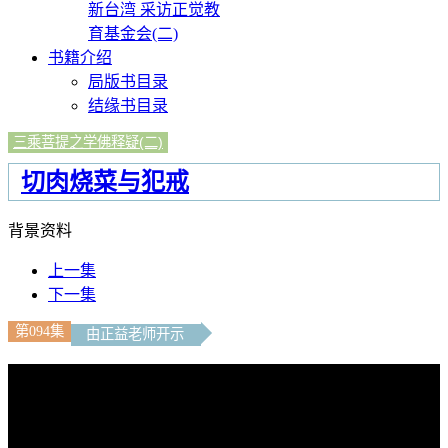
新台湾 采访正觉教
育基金会(二)
书籍介绍
局版书目录
结缘书目录
三乘菩提之学佛释疑(二)
切肉烧菜与犯戒
背景资料
上一集
下一集
第094集
由正益老师开示
文字内容