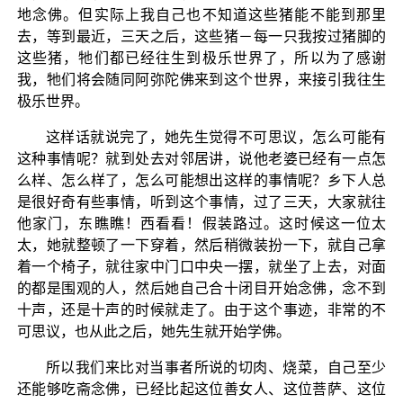
地念佛。但实际上我自己也不知道这些猪能不能到那里
去，等到最近，三天之后，这些猪－每一只我按过猪脚的
这些猪，牠们都已经往生到极乐世界了，所以为了感谢
我，牠们将会随同阿弥陀佛来到这个世界，来接引我往生
极乐世界。
这样话就说完了，她先生觉得不可思议，怎么可能有
这种事情呢？就到处去对邻居讲，说他老婆已经有一点怎
么样、怎么样了，怎么可能想出这样的事情呢？乡下人总
是很好奇有些事情，听到这个事情，过了三天，大家就往
他家门，东瞧瞧！西看看！假装路过。这时候这一位太
太，她就整顿了一下穿着，然后稍微装扮一下，就自己拿
着一个椅子，就往家中门口中央一摆，就坐了上去，对面
的都是围观的人，然后她自己合十闭目开始念佛，念不到
十声，还是十声的时候就走了。由于这个事迹，非常的不
可思议，也从此之后，她先生就开始学佛。
所以我们来比对当事者所说的切肉、烧菜，自己至少
还能够吃斋念佛，已经比起这位善女人、这位菩萨、这位