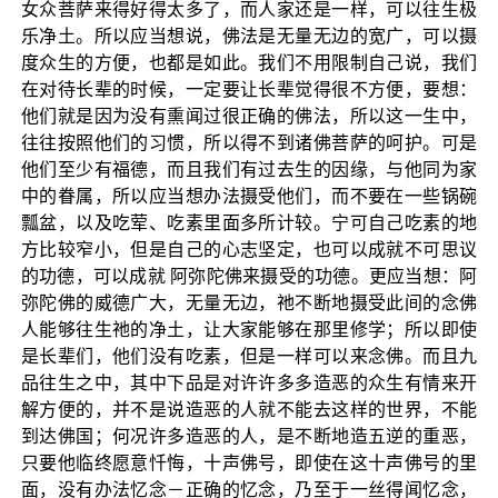
女众菩萨来得好得太多了，而人家还是一样，可以往生极
乐净土。所以应当想说，佛法是无量无边的宽广，可以摄
度众生的方便，也都是如此。我们不用限制自己说，我们
在对待长辈的时候，一定要让长辈觉得很不方便，要想：
他们就是因为没有熏闻过很正确的佛法，所以这一生中，
往往按照他们的习惯，所以得不到诸佛菩萨的呵护。可是
他们至少有福德，而且我们有过去生的因缘，与他同为家
中的眷属，所以应当想办法摄受他们，而不要在一些锅碗
瓢盆，以及吃荤、吃素里面多所计较。宁可自己吃素的地
方比较窄小，但是自己的心志坚定，也可以成就不可思议
的功德，可以成就 阿弥陀佛来摄受的功德。更应当想：阿
弥陀佛的威德广大，无量无边，祂不断地摄受此间的念佛
人能够往生祂的净土，让大家能够在那里修学；所以即使
是长辈们，他们没有吃素，但是一样可以来念佛。而且九
品往生之中，其中下品是对许许多多造恶的众生有情来开
解方便的，并不是说造恶的人就不能去这样的世界，不能
到达佛国；何况许多造恶的人，是不断地造五逆的重恶，
只要他临终愿意忏悔，十声佛号，即使在这十声佛号的里
面，没有办法忆念－正确的忆念，乃至于一丝得闻忆念，