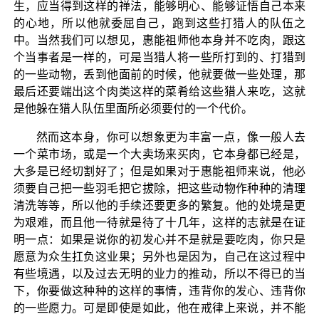
生，应当得到这样的禅法，能够明心、能够证悟自己本来
的心地，所以他就委屈自己，跑到这些打猎人的队伍之
中。当然我们可以想见，惠能祖师他本身并不吃肉，跟这
个当事者是一样的，可是当猎人将一些所打到的、打猎到
的一些动物，丢到他面前的时候，他就要做一些处理，那
最后还要端出这个肉类这样的菜肴给这些猎人来吃，这就
是他躲在猎人队伍里面所必须要付的一个代价。
然而这本身，你可以想象更为丰富一点，像一般人去
一个菜市场，或是一个大卖场来买肉，它本身都已经是，
大多是已经切割好了；但是如果对于惠能祖师来说，他必
须要自己把一些羽毛把它拔除，把这些动物作种种的清理
清洗等等，所以他的手续还要更多的繁复。他的处境是更
为艰难，而且他一待就是待了十几年，这样的志就是在证
明一点：如果是说你的初发心并不是就是要吃肉，你只是
愿意为众生扛负这业果；另外也是因为，自己在这过程中
有些境遇，以及过去无明的业力的推动，所以不得已的当
下，你要做这种种的这样的事情，违背你的发心、违背你
的一些愿力。可是即使是如此，他在戒律上来说，并不能