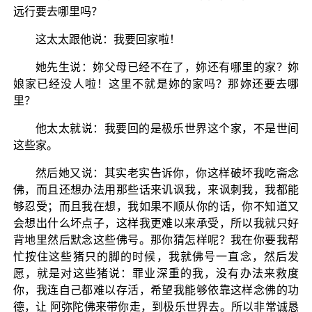
远行要去哪里吗？
这太太跟他说：我要回家啦！
她先生说：妳父母已经不在了，妳还有哪里的家？妳
娘家已经没人啦！这里不就是妳的家吗？那妳还要去哪
里？
他太太就说：我要回的是极乐世界这个家，不是世间
这些家。
然后她又说：其实老实告诉你，你这样破坏我吃斋念
佛，而且还想办法用那些话来讥讽我，来讽刺我，我都能
够忍受；而且我在想，我如果不顺从你的话，你不知道又
会想出什么坏点子，这样我更难以来承受，所以我就只好
背地里然后默念这些佛号。那你猜怎样呢？我在你要我帮
忙按住这些猪只的脚的时候，我就佛号一直念，然后发
愿，就是对这些猪说：罪业深重的我，没有办法来救度
你，我连自己都难以存活，希望我能够依靠这样念佛的功
德，让 阿弥陀佛来带你走，到极乐世界去。所以非常诚恳