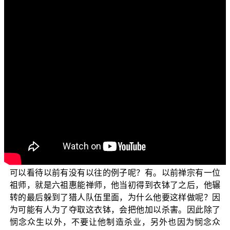
各位菩萨：
阿弥陀佛！
今天我们要讲的问题是—切肉、烧菜以及犯戒。这个
是有一位当事者他问到，他要替家人来切肉、烧菜，问这
样是不是有犯戒。我们可以想象这个人应当是一个学佛
人，所以他因为自己本身可能也有持守一些戒律，可能是
五戒或是菩萨戒，所以他就要担心是不是会有这样的问
题。那我们这里回答是：即使你做了许许多多的业行，为
自身或是为他人，本身都会有业果的，只是说这业果到底
是属于善业？还是属于恶业？还是属于无记业呢？这中间
就有种种的差别。所以对于这样的问题来说，是不是我们
可以看待以前有没有以往的例子呢？有。以前禅宗有一位
祖师，就是六祖惠能禅师，他当初得到衣钵了之后，他辗
转的最后躲到了猎人队伍里面，为什么他要这样做呢？因
为可能有人为了夺取这衣钵，会把他加以杀害。因此除了
悯念众生以外，不要让他制造杀业，另外也因为悯念众