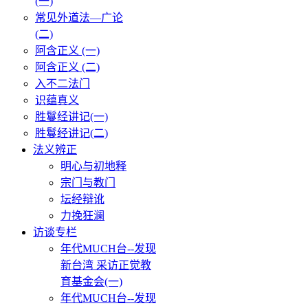
(一)
常见外道法—广论
(二)
阿含正义 (一)
阿含正义 (二)
入不二法门
识蕴真义
胜鬘经讲记(一)
胜鬘经讲记(二)
法义辨正
明心与初地释
宗门与教门
坛经辩讹
力挽狂澜
访谈专栏
年代MUCH台--发现
新台湾 采访正觉教
育基金会(一)
年代MUCH台--发现