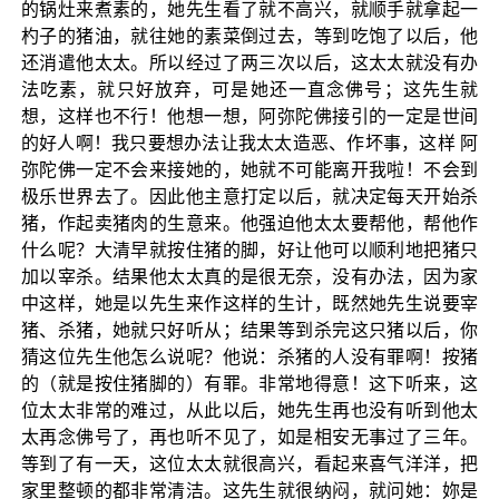
的锅灶来煮素的，她先生看了就不高兴，就顺手就拿起一
杓子的猪油，就往她的素菜倒过去，等到吃饱了以后，他
还消遣他太太。所以经过了两三次以后，这太太就没有办
法吃素，就只好放弃，可是她还一直念佛号；这先生就
想，这样也不行！他想一想，阿弥陀佛接引的一定是世间
的好人啊！我只要想办法让我太太造恶、作坏事，这样 阿
弥陀佛一定不会来接她的，她就不可能离开我啦！不会到
极乐世界去了。因此他主意打定以后，就决定每天开始杀
猪，作起卖猪肉的生意来。他强迫他太太要帮他，帮他作
什么呢？大清早就按住猪的脚，好让他可以顺利地把猪只
加以宰杀。结果他太太真的是很无奈，没有办法，因为家
中这样，她是以先生来作这样的生计，既然她先生说要宰
猪、杀猪，她就只好听从；结果等到杀完这只猪以后，你
猜这位先生他怎么说呢？他说：杀猪的人没有罪啊！按猪
的（就是按住猪脚的）有罪。非常地得意！这下听来，这
位太太非常的难过，从此以后，她先生再也没有听到他太
太再念佛号了，再也听不见了，如是相安无事过了三年。
等到了有一天，这位太太就很高兴，看起来喜气洋洋，把
家里整顿的都非常清洁。这先生就很纳闷，就问她：妳是