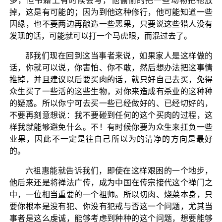
多，但书籍上有时候会写，他偷偷的把一些动物把牠放
掉，这是有可能的；因为到他这种修行，他可能知道一些
因缘，也不要两边再酿造一些恶果，只要说这些猎人没有
发现的话，可能就可以打一个马虎眼，而混过去了。
那我们现在回到这当事者来说，如果家人是这样做的
话，你就可以说，你害怕、你不敢，然后想办法把这事情
推掉，并且建议以后要买肉的话，就只好自己去买，免得
众生买了一些活的这些生物，对你来造成有杀业的这种种
的疑惑。所以你宁可去买一些已经做好的、已经切好的，
不要再刻意想说：我不要碰到任何的这个买肉的过程，这
样我就能够避免什么。不！有时候你要为众生来扛负一些
业果，因此不一定是往自己所以为的清净的方向是最好
的。
六祖惠能就告诉我们，即使在这样艰困的一个地步，
他后来还是将禅法广传，成为中国在传宗接代这个禅门之
中，一位相当重要的一个祖师。所以切肉、烧菜本身，只
要你根本是没有犯、你没有犯戒与否这一个问题，尤其当
事者是这么虔诚，能够考虑到种种的这个问题，想要能够