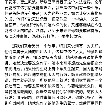
不安乐、更生风波。所以菩萨行者于这个末法世界，必须
要能够在这事情要能够堪忍，就算是这中间有一些业果，
但是菩萨也没有关系；因为这些业果，如果让家人来堪负
的话，他们可能无法承受，但是你是一个学佛人，又是一
位菩萨，你的修行的时间这么样的长，又能够继续在今生
能够继续的吃斋、念佛，乃至于未来世你想要成就佛果，
所以这件事情，你就应该打住，不要生起烦恼。
那我们来看另外一个故事，特别来说到有一对夫妇，
他们是属于大陆的四川人士。这其中这位太太，她就想说
她听到了善语，知道要持斋念佛，她就很高兴跟她先生
讲，她就决定要这么作了。她本来可能想她先生会很高兴
来支持她；结果她先生马上有个念头生起来，因为他不能
放弃肉食，所以他觉得他太太的行为，简直就是跟他唱反
调，根本就是迷信。所以他马上就说：我们家里面才一个
锅灶而已，你要煮荤就不能煮素的，你要吃斋怎么样，可
是我可是吃肉的，你既然嫁给我你就该听我的。这位太太
就说：那没问题，这件事情我可以处理，你放心好了。等
到吃饭时间，她就先作了给她先生的荤食，然后再用同样