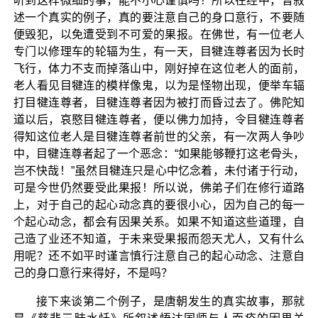
听到这样微细的事，能不小心谨慎吗？所以在经中，曾叙
述一个真实的例子，真的要注意自己的身口意行，不要随
便毁犯，以免遭受到不可爱的果报。在佛世，有一位老人
专门以修理车的轮辐为生，有一天，目犍连尊者因为长时
飞行，体力不支而掉落山中，刚好掉在这位老人的面前，
老人看见目犍连的模样像鬼，以为是怪物出现，便举车辐
打目犍连尊者，目犍连尊者因为被打而昏过去了。佛陀知
道以后，哀愍目犍连尊者，便以佛力加持，令目犍连尊者
得知这位老人是目犍连尊者前世的父亲，有一次两人争吵
中，目犍连尊者起了一个恶念：“如果能够鞭打这老骨头，
岂不快哉！”虽然目犍连只是心中忆念着，未付诸于行动，
可是今世仍然要受此果报！所以说，佛弟子们在修行道路
上，对于自己的起心动念真的要很小心，因为自己的每一
个起心动念，都会有因果关系。如果不知道这些道理，自
己造了业还不知道，于未来受果报而怨天尤人，又有什么
用呢？还不如平时谨言慎行注意自己的起心动念、注意自
己的身口意行来得好，不是吗？
接下来谈第二个例子，是唐朝发生的真实故事，那就