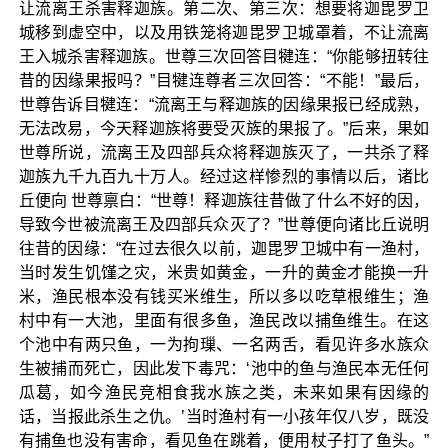
让流离王杀害释迦族。第二次、第三次：想要将迦毘罗卫
城移到虚空中，以及用铁笼将迦毘罗卫城罩着，不让流离
王入城杀害释迦族。世尊三次回答目犍连：“你能够扭转往
昔的因缘果报吗？”目犍连尊者三次回答：“不能！”最后，
世尊告诉目犍连：“流离王与释迦族的因缘果报已经成熟，
无法改易，今天释迦族将要受灭族的果报了。”后来，果如
世尊所说，流离王及四部兵众将释迦族灭了，一共杀了释
迦族九千九百九十万人。经过这样惨烈的事情以后，诸比
丘便向 世尊禀白：“世尊！释迦族往昔做了什么不好的因，
导致今世被流离王及四部兵众灭了？”世尊便向诸比丘说明
往昔的因缘：“在过去很久以前，迦毘罗卫城中有一渔村，
当时发生饥馑之灾，米贵如黄金，一升的黄金才能换一升
米，渔民根本没有钱买米维生，所以多以吃草根维生；渔
村中有一大池，里面有很多鱼，渔民改以捕鱼维生。在这
个池中有两只鱼，一为拘璅、一名两舌，看见许多水族众
生被捕而死亡，因此发下毒咒：‘池中的鱼与渔民本无任何
瓜葛，如今渔民竞相食我水族之类，未来如果有因缘的
话，当报此杀生之仇。’当时渔村有一小孩年仅八岁，既没
有捕鱼也没有害命，看见鱼在跳着，便用杖子打了鱼头。”