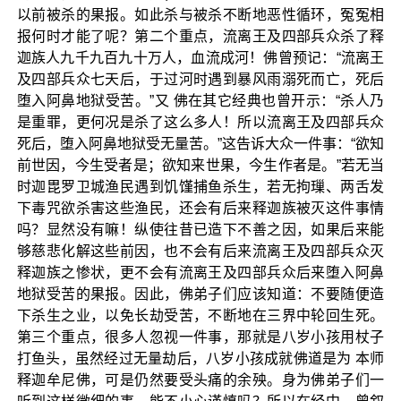
以前被杀的果报。如此杀与被杀不断地恶性循环，冤冤相
报何时才能了呢？第二个重点，流离王及四部兵众杀了释
迦族人九千九百九十万人，血流成河！佛曾预记：“流离王
及四部兵众七天后，于过河时遇到暴风雨溺死而亡，死后
堕入阿鼻地狱受苦。”又 佛在其它经典也曾开示：“杀人乃
是重罪，更何况是杀了这么多人！所以流离王及四部兵众
死后，堕入阿鼻地狱受无量苦。”这告诉大众一件事：“欲知
前世因，今生受者是；欲知来世果，今生作者是。”若无当
时迦毘罗卫城渔民遇到饥馑捕鱼杀生，若无拘璅、两舌发
下毒咒欲杀害这些渔民，还会有后来释迦族被灭这件事情
吗？显然没有嘛！纵使往昔已造下不善之因，如果后来能
够慈悲化解这些前因，也不会有后来流离王及四部兵众灭
释迦族之惨状，更不会有流离王及四部兵众后来堕入阿鼻
地狱受苦的果报。因此，佛弟子们应该知道：不要随便造
下杀生之业，以免长劫受苦，不断地在三界中轮回生死。
第三个重点，很多人忽视一件事，那就是八岁小孩用杖子
打鱼头，虽然经过无量劫后，八岁小孩成就佛道是为 本师
释迦牟尼佛，可是仍然要受头痛的余殃。身为佛弟子们一