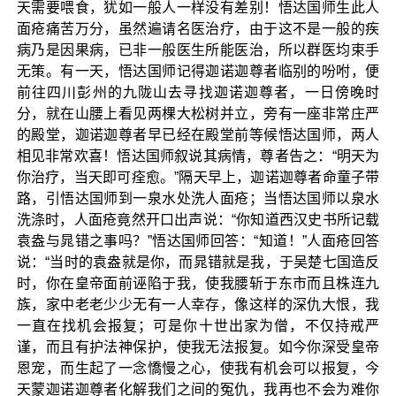
天需要喂食，犹如一般人一样没有差别！悟达国师生此人
面疮痛苦万分，虽然遍请名医治疗，由于这不是一般的疾
病乃是因果病，已非一般医生所能医治，所以群医均束手
无策。有一天，悟达国师记得迦诺迦尊者临别的吩咐，便
前往四川彭州的九陇山去寻找迦诺迦尊者，一日傍晚时
分，就在山腰上看见两棵大松树并立，旁有一座非常庄严
的殿堂，迦诺迦尊者早已经在殿堂前等候悟达国师，两人
相见非常欢喜！悟达国师叙说其病情，尊者告之：“明天为
你治疗，当天即可痊愈。”隔天早上，迦诺迦尊者命童子带
路，引悟达国师到一泉水处洗人面疮；当悟达国师以泉水
洗涤时，人面疮竟然开口出声说：“你知道西汉史书所记载
袁盎与晁错之事吗？”悟达国师回答：“知道！”人面疮回答
说：“当时的袁盎就是你，而晁错就是我，于吴楚七国造反
时，你在皇帝面前诬陷于我，使我腰斩于东市而且株连九
族，家中老老少少无有一人幸存，像这样的深仇大恨，我
一直在找机会报复；可是你十世出家为僧，不仅持戒严
谨，而且有护法神保护，使我无法报复。如今你深受皇帝
恩宠，而生起了一念憍慢之心，使我有机会可以报复，今
天蒙迦诺迦尊者化解我们之间的冤仇，我再也不会为难你