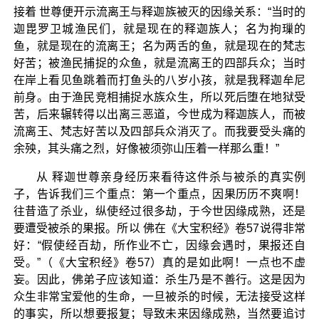
接着 世尊便开示流离王与释迦族被灭的因缘关系：“当时的
迦毘罗卫城渔民们，就是现在的释迦族人；名为拘璅的
鱼，就是现在的流离王；名为两舌的鱼，就是现在的梵志
好苦；被渔民捕捉的众鱼，就是流离王的四部兵众；当时
在岸上看见鱼跳着而打鱼头的八岁小孩，就是我释迦牟尼
前身。由于渔民竞相捕捉水族众生，所以死后堕在地狱受
苦，后来辗转得以出离三恶道，今世成为释迦族人，而被
流离王、梵志好苦以及四部兵众消灭了。而我要受头痛的
余殃，其头痛之烈，好像被须弥山压着一样那么重！”
从 释迦世尊亲身经历来看待这件杀与被杀的真实例
子，告诉我们三个重点：第一个重点，因果历历不爽啊！
往昔造了杀业，纵使经过很多劫，于今世因缘成熟，还是
要遭受被杀的果报。所以 佛在《大宝积经》卷57说得非常
好：“假使经百劫，所作业不亡，因缘会遇时，果报还自
受。”（《大宝积经》卷57）真的是如此啊！一点也不虚
妄。因此，佛弟子应该知道：杀生乃是不善行。这是因为
众生非常宝爱他的生命，一旦被杀的时候，无法接受这样
的事实，所以想要报复；导致未来因缘成熟，当然要追讨