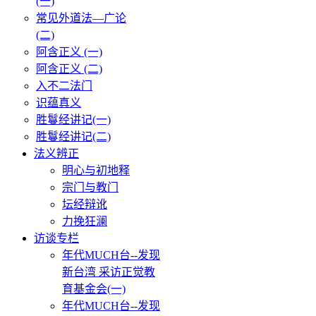
(一)
常见外道法—广论
(二)
阿含正义 (一)
阿含正义 (二)
入不二法门
识蕴真义
胜鬘经讲记(一)
胜鬘经讲记(二)
法义辨正
明心与初地释
宗门与教门
坛经辩讹
力挽狂澜
访谈专栏
年代MUCH台--发现
新台湾 采访正觉教
育基金会(一)
年代MUCH台--发现