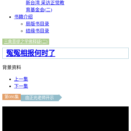
新台湾 采访正觉教
育基金会(二)
书籍介绍
局版书目录
结缘书目录
三乘菩提之学佛释疑(二)
冤冤相报何时了
背景资料
上一集
下一集
第086集
由正光老师开示
文字内容