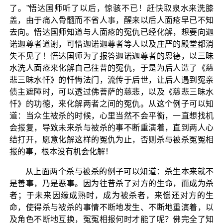
了。”悟达国师听了以后，惊骇不已！赶快取泉水来洗膝
盖，由于痛入骨髓而不省人事，醒来以后人面疮早已不知
去向。悟达国师知道与人面疮的冤仇已经化解，想要向迦
诺迦尊者道谢，可惜迦诺迦尊者等人以及庄严的殿堂都消
失不见了！悟达国师为了报答迦诺迦尊者的恩德，以三昧
水洗人面疮来化解自己往昔的冤仇，于是为后人造了《慈
悲三昧水忏》的忏悔法门，流传于后世，让后人遇到冤亲
债主遮障时，可以透过佛菩萨的慈悲，以及《慈悲三昧水
忏》的功德，来化解两者之间的冤仇。从这个例子可以知
道：当众生被杀的时候，心里当然不会平衡，一直想找机
会报复，导致未来杀与被杀的事不断重演着，直到两人心
结打开，愿意化解这样的冤仇为止，否则杀与被杀冤冤相
报的事，根本没有机会化解！
从上面两个杀与被杀的例子可以知道：杀生本来就不
是善事，乃是恶事。因为往昔杀了对方的生命，而成为杀
者；于未来因缘成熟时，成为被杀者，来偿还对方的生
命，使得杀与被杀的事情不断地发生、不断地重演着，以
及角色不断地互换，冤冤相报何时才能了呢？佛完全了知