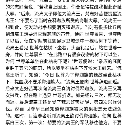
格坐此师子座。”流离太子受此奇耻大辱之后，便转向身后
的梵志好苦说：“若我当上国王，你要记得提醒我报此奇耻
大辱。”后来，流离太子即位为流离王，梵志好苦便提醒流
离王：“不要忘了当时在释迦族所受的奇耻大辱。”流离王一
想到此，便发动战争想要消灭释迦族。当时有很多比丘听
到流离王想要消灭释迦族的声音，便向 世尊禀告，世尊听
了以后，便在军队前往迦毘罗卫城途中一棵枯树下等待；
流离王看见 世尊在枯树下坐着，头面礼足后，站在世尊一
旁，并向 世尊禀白：“在此路中有很多茂密的树下可以坐，
为何 世尊单单坐在此枯树下呢？”世尊便说：“亲族的庇荫
更胜于其它的庇荫，所以我坐在枯树下等候大王到来。”流
离王听了，知道：“今日 世尊为了释迦族的缘故坐此枯树
下，提醒我不要杀释迦族人。”流离王便向 世尊辞退而返。
后来梵志好苦再次向流离王奏请讨伐释迦族，流离王又再
次兴兵，但在路上遇见 世尊折返。如是经过三次，都无功
而返。最后流离王还是受了梵志好苦提醒，第四次兴兵讨
伐。然而 世尊早已经知道释迦族被灭的果报是无法避免
的。这时，目连尊者听到流离王欲讨伐释迦族，便向 世尊
禀白三次，第一次：想要将流离王的军队移往他方，不要