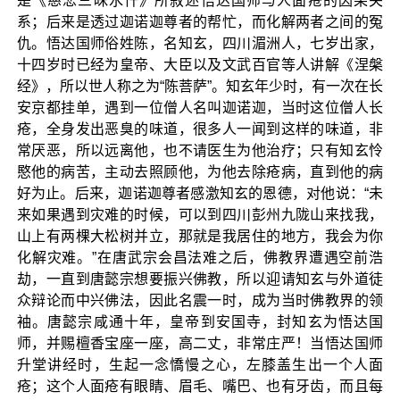
是《慈悲三昧水忏》所叙述悟达国师与人面疮的因果关
系；后来是透过迦诺迦尊者的帮忙，而化解两者之间的冤
仇。悟达国师俗姓陈，名知玄，四川湄洲人，七岁出家，
十四岁时已经为皇帝、大臣以及文武百官等人讲解《涅槃
经》，所以世人称之为“陈菩萨”。知玄年少时，有一次在长
安京都挂单，遇到一位僧人名叫迦诺迦，当时这位僧人长
疮，全身发出恶臭的味道，很多人一闻到这样的味道，非
常厌恶，所以远离他，也不请医生为他治疗；只有知玄怜
愍他的病苦，主动去照顾他，为他去除疮病，直到他的病
好为止。后来，迦诺迦尊者感激知玄的恩德，对他说：“未
来如果遇到灾难的时候，可以到四川彭州九陇山来找我，
山上有两棵大松树并立，那就是我居住的地方，我会为你
化解灾难。”在唐武宗会昌法难之后，佛教界遭遇空前浩
劫，一直到唐懿宗想要振兴佛教，所以迎请知玄与外道徒
众辩论而中兴佛法，因此名震一时，成为当时佛教界的领
袖。唐懿宗咸通十年，皇帝到安国寺，封知玄为悟达国
师，并赐檀香宝座一座，高二丈，非常庄严！当悟达国师
升堂讲经时，生起一念憍慢之心，左膝盖生出一个人面
疮；这个人面疮有眼睛、眉毛、嘴巴、也有牙齿，而且每