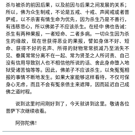
杀与被杀的前因后果，以及前因与后果之间发展的关系；
所以，佛为众生制戒，不论是五戒、十戒、声闻戒或者菩
萨戒，以不杀害有情生命为优先，因为杀生乃是不善行，
有违慈悲心，所以佛弟子不应该杀生。在经中 佛也告诫：
杀生有两种果报，一者短命、二者多病。一切众生因为杀
生的缘故，现在世获得恶业的果报，譬如身体不好、短
命、获得不好的名声、所得的财物常常损减乃至消失不
见、眷属常常分离不在一起、常为贤圣之人所诃责、自己
没有信用导致别人也不相信他所说的话、舍此身命堕入地
狱受诸苦恼等等。因此，佛弟子不应该杀生，以免冤冤相
报的事情不断地发生。如果大家能够这样看待，不仅可保
身心无虑，而且不会有冤亲债主来遮障，因而延迟自己成
佛之道时程。
说到这里时间刚好到了，今天就讲到这里。敬请各位
菩萨下次继续收看。
阿弥陀佛！