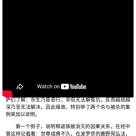
各位电视机前面的菩萨们：
阿弥陀佛！
欢迎继续收看正觉教团所推出一系列的电视弘法节
目，这个系列主题名为“三乘菩提之学佛释疑”。在这个主题
之下，里面有很多子题，今天所要谈的子题是：冤冤相报
何时了？
既然有冤冤相报的现象出现，表示往昔有杀与被杀的
事情发生，导致今世因缘成熟，往昔杀者变成被杀者，以
前被杀者变成杀者，再一次重复杀与被杀的现象出现，于
是不断地有冤冤相报的事情发生。为了让电视机前面的菩
萨们了解：杀生乃是恶行，非但无法解冤仇，反而越结越
深乃至无法解决。因此缘故，特别举了两个杀与被杀的案
例来加以说明。
第一个例子，说明释迦族被消灭的因果关系。在经中
曾这样记载着：世尊成佛不久，在波罗奈的鹿野苑弘法，