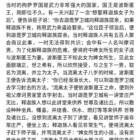
当时的拘萨罗国是武力非常强大的国家，国王是波斯匿
王，刚即位不久。有一天兴起了一念“想娶释迦族女子为
后”。便告诉臣子说：“你去迦毘罗卫城向释迦族提亲，如果
释迦族不肯，将用武力来逼迫娶亲。”这位臣子领旨后，便
到迦毘罗卫城向释迦族提亲。当时释迦族人共有五百人聚
会商议此事，一时无法得到共识；会中有一人名叫摩诃
男，为了化解释迦族的危难，便将府中婢女所生的女子送
与波斯匿王为妻。波斯匿王不知此女为婢女所生，见此女
面貌端正、世之希有，所以欣然接受，与之生下一男，取
名为流离，并立为太子。当流离太子八岁的时候，波斯匿
王便告诉流离太子：“你已经渐渐长大，可以到迦毘罗卫城
去学习射击的方法。”流离太子便依波斯匿王之命，便到外
祖父摩诃男家里去学射击。当时迦毘罗卫城有一讲堂庄严
无比，释迦族人想以此讲堂来供养 世尊及诸比丘，所以敷
设种种坐具、幡盖，并烧香、供水、燃灯等等来供养 世尊
及诸比丘。没想到流离太子到了讲堂，看见讲堂师子座非
常庄严，便坐上去；释迦族人看见非常生气，便将流离太
子赶下师子座，并骂流离太子：“婢女所生的小孩，没有资