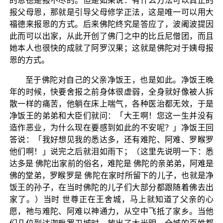
的恩德是报不尽的。但是如果说：有什么方法可以真正的
报父母恩，那就是引导父母修学正法，这是唯一可以用大
福德来报恩的方式。后来佛陀终究是答应了，波阇波提因
此而可以出家，从此开创了佛门之中的比丘尼僧团，而且
她本人也很快的成就了阿罗汉果；这就是佛陀对于姨母报
恩的方式。
至于佛陀对自己的父亲净饭王，也是如此。净饭王晚
年的时候，快要舍报之前身体很虚弱，全身就好像被人拆
散一样的痛苦，他躺在床上喘气，各种医治都无效，于是
净饭王的弟弟和大臣们就问：「大王啊！您这一生并没有
造作恶业，为什么现在要感到如此的不安呢？」净饭王回
答说：「我好想见我的悉达多，还有难陀、阿难、罗睺罗
他们啊！」说完之后就泪如雨下；（这里先说明一下：悉
达多是 佛陀出家前的俗名，难陀是 佛陀的亲弟弟，阿难是
佛的堂弟，罗睺罗是 佛陀在家时所留下的儿子，也就是净
饭王的孙子，在当时佛陀的儿子们大部分都跟随着佛去出
家了。）当时 世尊正在王舍城，马上就知道了父亲的心
愿，祂与难陀、阿难以神通力，从空中飞抵了家乡。当他