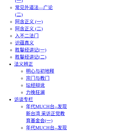
(一)
常见外道法—广论
(二)
阿含正义 (一)
阿含正义 (二)
入不二法门
识蕴真义
胜鬘经讲记(一)
胜鬘经讲记(二)
法义辨正
明心与初地释
宗门与教门
坛经辩讹
力挽狂澜
访谈专栏
年代MUCH台--发现
新台湾 采访正觉教
育基金会(一)
年代MUCH台--发现