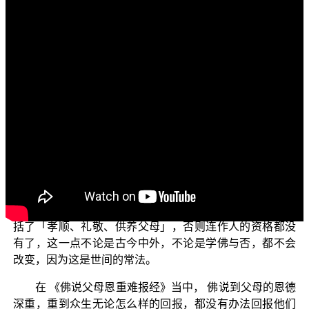
各位电视机前的菩萨们：
阿弥陀佛！
先问候大家，色身康泰否？少病少恼否？游步轻利
否？众生易度否？各位现在所收看的节目是—佛教正觉同
修会为各位准备的“三乘菩提之学佛释疑”(二)，我们将一些
初机的学佛大众常会感到困惑的问题，把它们用简单明了
的说法，一项一项的为各位来解说。
今天我们来谈一谈「佛法中的孝道」，究竟 释迦世尊
所教导我们孝顺父母，它的真实义理是什么？一般人都知
道：一个人之所以为人，他最起码作人的人格，就是要包
括了「孝顺、礼敬、供养父母」，否则连作人的资格都没
有了，这一点不论是古今中外，不论是学佛与否，都不会
改变，因为这是世间的常法。
在 《佛说父母恩重难报经》当中， 佛说到父母的恩德
深重，重到众生无论怎么样的回报，都没有办法回报他们