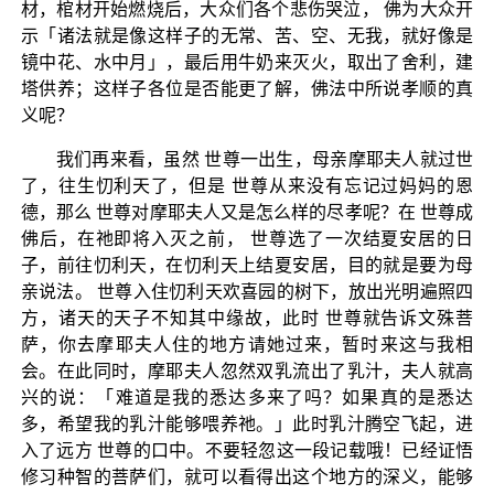
材，棺材开始燃烧后，大众们各个悲伤哭泣， 佛为大众开
示「诸法就是像这样子的无常、苦、空、无我，就好像是
镜中花、水中月」，最后用牛奶来灭火，取出了舍利，建
塔供养；这样子各位是否能更了解，佛法中所说孝顺的真
义呢？
我们再来看，虽然 世尊一出生，母亲摩耶夫人就过世
了，往生忉利天了，但是 世尊从来没有忘记过妈妈的恩
德，那么 世尊对摩耶夫人又是怎么样的尽孝呢？在 世尊成
佛后，在祂即将入灭之前， 世尊选了一次结夏安居的日
子，前往忉利天，在忉利天上结夏安居，目的就是要为母
亲说法。 世尊入住忉利天欢喜园的树下，放出光明遍照四
方，诸天的天子不知其中缘故，此时 世尊就告诉文殊菩
萨，你去摩耶夫人住的地方请她过来，暂时来这与我相
会。在此同时，摩耶夫人忽然双乳流出了乳汁，夫人就高
兴的说：「难道是我的悉达多来了吗？如果真的是悉达
多，希望我的乳汁能够喂养祂。」此时乳汁腾空飞起，进
入了远方 世尊的口中。不要轻忽这一段记载哦！已经证悟
修习种智的菩萨们，就可以看得出这个地方的深义，能够