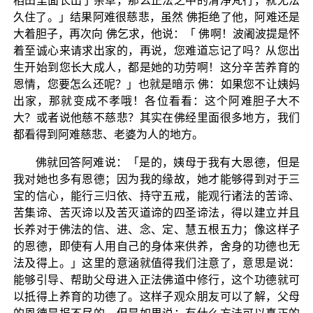
稻田里面长出了杂草，那么正法之中的清净梵行，就无法
久住了。」结果阿难很慈悲，虽然 佛拒绝了他，阿难还是
大着胆子，再次向 佛乞求，他说：「 佛啊！波阇波提是怀
着至诚心来请求出家的，再说，您难道忘记了吗？从您出
生开始到您长大成人，都是她的功劳啊！这分辛苦养育的
恩情，您要怎么还呢？」也就是暗示 佛：如果您不让姨妈
出家，那就变成不孝哦！各位看看：这个阿难胆子大不
大？或者说他慈不慈悲？其实在佛经里面很多地方，我们
都看得到阿难慈悲、老婆为人的地方。
佛就回答阿难说：「是的，姨母于我有大恩德，但是
我对她也多有恩德；因为我的缘故，她才能够得到对于三
宝的信心，能行三归依、持守五戒，能观行诸法的苦谛、
苦集谛、苦灭谛以及苦灭道谛的四圣谛法，得以建立并且
长养对于佛法的信、进、念、定、慧五根五力；像这样子
的恩德，即使有人用自己的身体来供养，舍身的功德也无
法及得上。」这里的意涵就值得我们注意了，意思是说：
能够引导、帮助父母进入正法佛道中修行，这个功德就可
以抵得上养育的功德了。这样子观众朋友可以了解，父母