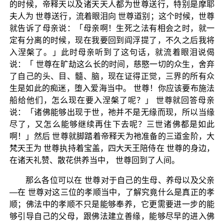
的时候，帝释天以及诸天天人都为世尊送行，特别是摩耶
夫人为 世尊送行，流着眼泪向 世尊道别；这个时候，世尊
就告诉了母亲说：「母亲啊！生死之法有相会之时，就一
定有分离的时候，现在我要回到阎浮提了，不久之后我将
入涅槃了。」此时母亲听到了这句话，就流着眼泪说偈
说：「 世尊在旷劫这么长的时间，慈愍一切的众生，舍弃
了自己的头、目、髓、脑，现在证得正觉，三界的所有众
生是如此的痴迷，堕入爱海当中。 世尊！你应该要布施法
船给他们，怎么现在要入涅槃了呢？」 世尊就回答母亲
说：「诸佛能够出现于世，祂并不是无缘而现，所以当缘
尽了，又怎么能够继续再住下去呢？三世诸佛都是如此
啊！」然后 世尊就脚踏着帝释天为祂准备的三道金阶，大
梵天王为 世尊执持着宝盖，四大天王陪侍在 世尊的身边，
在诸天礼赞、散花供养当中， 世尊回到了人间。
那么各位可以在 世尊对于自己的生母、养母以及父亲
—在 世尊对这三位的孝顺当中，了解究竟什么是真正的孝
顺；佛法中的孝顺不只是能够奉养，它更需要进一步的能
够引导自己的父母，跟佛法建立善缘，能够尽早的进入佛