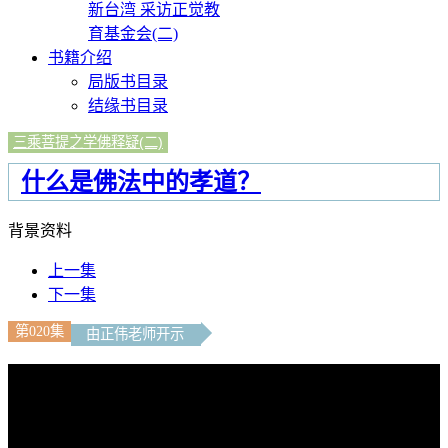
新台湾 采访正觉教
育基金会(二)
书籍介绍
局版书目录
结缘书目录
三乘菩提之学佛释疑(二)
什么是佛法中的孝道？
背景资料
上一集
下一集
第020集
由正伟老师开示
文字内容