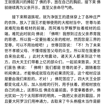
王就很高兴的捧起了 佛的手，放在自己的胸前，接下来 佛
就继续再为父亲开示，直至父亲命尽气绝。
接下来释迦族呢，就为净饭王的遗体穿上了各种庄严
的衣饰，放入了国王才能够使用的大棺材当中， 世尊与弟
弟难陀抬着棺材的前端，而阿难与罗睺罗抬着棺材的后
端，难陀此时就向 佛说：「佛啊！我想到过去父亲养育我
的恩德，所以我一定要抬着父亲的棺材，然而您是三界的
至尊，可以不用抬棺吧！」 世尊回答说：「不！为了未来
世不孝顺父母、不懂得报答父母的众生，所以现在我要亲
自来抬此棺。」此时大地震动，诸天天人都来到这个地
方，四大天王们带着上亿的部众们，一起前来致哀，天王
们禀告 佛说：「 佛啊！我们都是 世尊的弟子，跟随着您
听闻佛法，才能够成就现在的初果须陀洹，这个棺材应该
是要由我们来担的，才对！」 佛陀答应了。四大天王全部
都变化成人形，加入抬棺的行列，用手扶着，把棺材放在
自己的肩上，送葬队伍 佛走在最前面，手里拿着香炉，佛
光犹如一万个太阳那样的明亮，一路把父亲送到墓园，并
且要大阿罗汉们用神通力，去取来了牛头栴檀木当作是薪