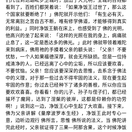
们几位到达迦毗罗卫城时，放出了大光明，全城的百姓都
看到了，百姓们都哭着说：「如果净饭王过世了，那么这
个国家就要断绝了！」佛陀就开示他们：「有生必有灭，
无常离别之苦自古不断，唯有修学佛道，才能够得到真实
的利益。」同时净饭王躺在床上，也感受到了 佛的光明，
他高兴的坐了起来说：「这样的光照在我的身上，病痛就
止息了，这一定是悉达多的佛光。」此时 佛就带领着难陀
来到病床，佛用祂的手摸着父亲的额头说：「父亲！不要
忧愁，一个人如果福德深厚，就会无所缺损。您是一位持
戒清净的人，已经远离了心中的尘垢，所以应该要欢喜，
不要忧恼。父亲！您应该要深深的去思惟，去系念于佛法
中的义理，对于那一些过去不得牢固的法义，现在要生起
牢固的作意；你过去已经种下了诸多的善根，所以你应当
要欢欢喜喜。你看看！你的儿子、孙子与侄子们，都已经
摧坏了魔网，达到了涅槃的彼岸，这都是仰赖你的功劳
啊！」说到这一边，净饭王心中生起了大欢喜。接下来，
佛为父亲讲解《量摩波罗本生经》，净饭王此时专心一
意，边听边观行 佛所言，思惟 佛所说的法义，当 佛陀讲
完此经时，父亲就证得了三果—阿那含果，这个时候净饭