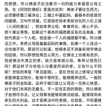
的恩德，所以佛弟子应当要尽一切的能力来报答父母之
恩。在《阿弥陀佛经》里面也说到：佛弟子要往生西方，
必须要修集三福净业；三福之中最起码、最基本的就是世
间福德，又叫作世福，它是指世俗本来就存在的人伦之道
（人间的善法），例如孝养父母、奉事师长、慈心不杀、
修十善业等等。如果这个基本的福德都没有办法具备，那
就代表这一个人呢，他连做一个人的福德都不够。所以佛
法之中，孝养父母是最最起码的事情，如果一个人连这一
点也做不到，那就可以知道，他根本还不具备有修学佛法
的因缘，所以即使他再怎么努力，在佛法上也难有进步。
但是佛法中真正的孝，就只是孝顺父母、奉养父母而已
吗？那这样子与世俗人与儒家所说的孝，又有什么不同
呢？世俗的孝是「孝且能顺」，是在世俗法上使得父母尊
亲能够富足快乐，能够不辱所生，能够赡养送死。一般的
佛弟子则会知道，这样子做只是让父母这一生称心快意，
对于他们未来的无量生，不一定有实质的帮助；所以佛弟
子会想尽办法，让父母尊亲能够和佛法结缘，能够得到未
来生的大利益，这才是佛法中的孝顺。也就是，不但要救