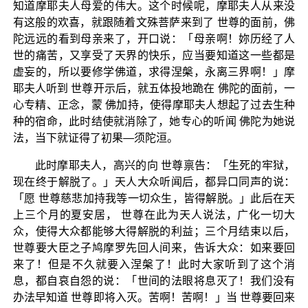
知道摩耶夫人母爱的伟大。这个时候呢，摩耶夫人从来没
有这般的欢喜，就跟随着文殊菩萨来到了 世尊的面前，佛
陀远远的看到母亲来了，开口说：「母亲啊！妳历经了人
世的痛苦，又享受了天界的快乐，应当要知道这一些都是
虚妄的，所以要修学佛道，求得涅槃，永离三界啊！」摩
耶夫人听到 世尊开示后，就五体投地跪在 佛陀的面前，一
心专精、正念，蒙 佛加持，使得摩耶夫人想起了过去生种
种的宿命，此时结使就消除了，她专心的听闻 佛陀为她说
法，当下就证得了初果—须陀洹。
此时摩耶夫人，高兴的向 世尊禀告：「生死的牢狱，
现在终于解脱了。」天人大众听闻后，都异口同声的说：
「愿 世尊慈悲加持我等一切众生，皆得解脱。」此后在天
上三个月的夏安居， 世尊在此为天人说法，广化一切大
众，使得大众都能够大得解脱的利益；三个月结束以后，
世尊要大臣之子鸠摩罗先回人间来，告诉大众：如来要回
来了！但是不久就要入涅槃了！此时大家听到了这个消
息，都自哀自怨的说：「世间的法眼将息灭了！我们没有
办法早知道 世尊即将入灭。苦啊！苦啊！」当 世尊要回来