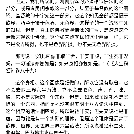
但是，我们所说的，刚刚所说的外道相似佛法的这一
部分，或是说民间宗教这一部分，甚至于基督教的这个图
腾、基督教的十字架这一部分，它这个知见全部都是摄于
欲界，乃至于摄于色界、无色界，这样子的一个流转生死
的知见。但是，真正的佛教徒观佛像的时候，是透过这个
佛像去观这个佛像，这个如来藏就犹如这个画像一样，它
不是欲界所摄，也不是色界所摄，也不是无色界所摄。
那再说：“如此画像非取非舍，非实非虚，非生死非涅
槃，一切诸法亦复如是；如来身相亦复如是。”（《大宝积
经》卷八十九）
这个身相、这个画像是纸做的，所以它没有取舍，它
不会去取三界六尘万法，它不会去取色、声、香、味、
触，它不是实际的一个东西。但是，如来藏虽然祂不是实
际的一个东西，指的是祂没有跟五阴十八界诸法相应到，
这个相应的诸法相应到，所以说祂非实；但是又说祂是非
虚，因为祂是有一个实际的理体，但是这个理体是远离了
欲界、色界、无色界三界六尘诸法；所以说祂是非生死、
非涅槃，因为祂本来就是无生。