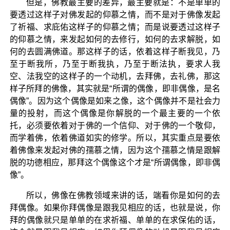
但是，佛教最主要的差异，最主要就是：不是单单的
要透过这样子对佛发起的仰慕之情，而不是对于佛像发起
了祈福、求庇佑这样子的仰慕之情；而是说要透过这样子
的仰慕之情，来发起如何的去修行，如何的去求解脱，如
何的去圆满佛道。那这样子的话，依着这样子断我见，乃
至于断我所，乃至于断我执，乃至于断法执，要求人我
空、法我空的这样子的一个动机，去拜佛，去礼佛，那这
样子所拜的佛像，其实就是“所谓的偶像，即非偶像，是名
偶像”。因为这个偶像是如来之像，这个偶像并不是社会力
量的投射，而这个偶像是你解脱的一个最主要的一个依
托，必须要依着对于佛的一个信仰、对于佛的一个敬仰，
而学着佛，依着佛道如实的修学。所以，其实重点是要依
着佛像来发起对佛的孺慕之情，因为这个孺慕之情是跟解
脱的功德相应，那拜这个偶像这个才是“所谓偶像，即非偶
像”。
所以，佛像在佛教领域来讲的话，端看你是如何的去
拜偶像。如果你拜偶像是跟我见相应的话，也就是说，你
拜的偶像就只是单单的在求祈福、单单的在求保佑的话，