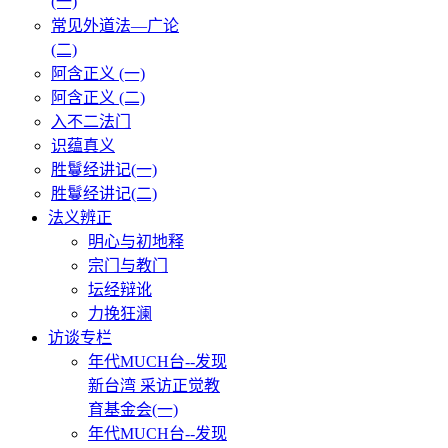
(一)
常见外道法—广论
(二)
阿含正义 (一)
阿含正义 (二)
入不二法门
识蕴真义
胜鬘经讲记(一)
胜鬘经讲记(二)
法义辨正
明心与初地释
宗门与教门
坛经辩讹
力挽狂澜
访谈专栏
年代MUCH台--发现
新台湾 采访正觉教
育基金会(一)
年代MUCH台--发现