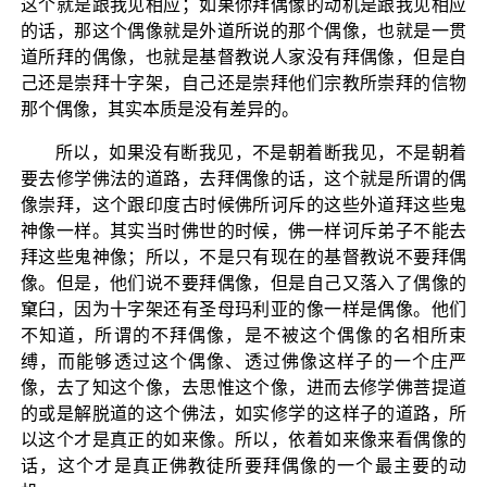
这个就是跟我见相应；如果你拜偶像的动机是跟我见相应
的话，那这个偶像就是外道所说的那个偶像，也就是一贯
道所拜的偶像，也就是基督教说人家没有拜偶像，但是自
己还是崇拜十字架，自己还是崇拜他们宗教所崇拜的信物
那个偶像，其实本质是没有差异的。
所以，如果没有断我见，不是朝着断我见，不是朝着
要去修学佛法的道路，去拜偶像的话，这个就是所谓的偶
像崇拜，这个跟印度古时候佛所诃斥的这些外道拜这些鬼
神像一样。其实当时佛世的时候，佛一样诃斥弟子不能去
拜这些鬼神像；所以，不是只有现在的基督教说不要拜偶
像。但是，他们说不要拜偶像，但是自己又落入了偶像的
窠臼，因为十字架还有圣母玛利亚的像一样是偶像。他们
不知道，所谓的不拜偶像，是不被这个偶像的名相所束
缚，而能够透过这个偶像、透过佛像这样子的一个庄严
像，去了知这个像，去思惟这个像，进而去修学佛菩提道
的或是解脱道的这个佛法，如实修学的这样子的道路，所
以这个才是真正的如来像。所以，依着如来像来看偶像的
话，这个才是真正佛教徒所要拜偶像的一个最主要的动