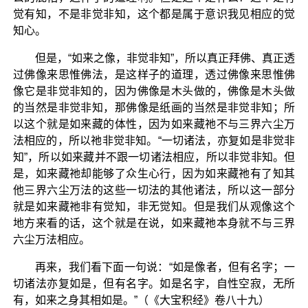
觉有知，不是非觉非知，这个都是属于意识我见相应的觉
知心。
但是，“如来之像，非觉非知”，所以真正拜佛、真正透
过佛像来思惟佛法，是这样子的道理，透过佛像来思惟佛
像它是非觉非知的，因为佛像是木头做的，佛像是木头做
的当然是非觉非知，那佛像是纸画的当然是非觉非知；所
以这个就是如来藏的体性，因为如来藏祂不与三界六尘万
法相应的，所以祂非觉非知。“一切诸法，亦复如是非觉非
知”，所以如来藏并不跟一切诸法相应，所以非觉非知。但
是，如来藏祂却能够了众生心行，因为如来藏祂有了知其
他三界六尘万法的这些一切法的其他诸法，所以这一部分
就是如来藏祂非有觉知，非无觉知。但是我们从观像这个
地方来看的话，这个就是在说，如来藏祂本身就不与三界
六尘万法相应。
再来，我们看下面一句说：“如是像者，但有名字；一
切诸法亦复如是，但有名字。如是名字，自性空寂，无所
有，如来之身其相如是。”（《大宝积经》卷八十九）