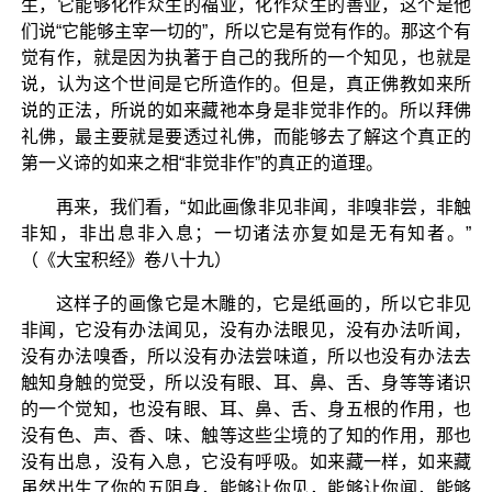
生，它能够化作众生的福业，化作众生的善业，这个是他
们说“它能够主宰一切的”，所以它是有觉有作的。那这个有
觉有作，就是因为执著于自己的我所的一个知见，也就是
说，认为这个世间是它所造作的。但是，真正佛教如来所
说的正法，所说的如来藏祂本身是非觉非作的。所以拜佛
礼佛，最主要就是要透过礼佛，而能够去了解这个真正的
第一义谛的如来之相“非觉非作”的真正的道理。
再来，我们看，“如此画像非见非闻，非嗅非尝，非触
非知，非出息非入息；一切诸法亦复如是无有知者。”
（《大宝积经》卷八十九）
这样子的画像它是木雕的，它是纸画的，所以它非见
非闻，它没有办法闻见，没有办法眼见，没有办法听闻，
没有办法嗅香，所以没有办法尝味道，所以也没有办法去
触知身触的觉受，所以没有眼、耳、鼻、舌、身等等诸识
的一个觉知，也没有眼、耳、鼻、舌、身五根的作用，也
没有色、声、香、味、触等这些尘境的了知的作用，那也
没有出息，没有入息，它没有呼吸。如来藏一样，如来藏
虽然出生了你的五阴身，能够让你见，能够让你闻，能够