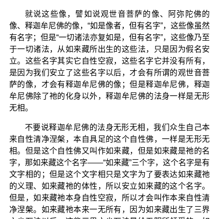
就说这些像，譬如说观世音菩萨的像、阿弥陀佛的
像、释迦牟尼佛的像，“如是像者，但有名字”，这些像虽然
有名字；但是“一切诸法亦复如是，但有名字”，这些像乃至
于一切诸法，从如来藏所出生的这些法，只是因为假名安
立。这些名字其实它自性空寂，这些名字它并没有所有，
是因为我们安立了这些名字以后，才会有所谓的观世音菩
萨的像，才会有释迦牟尼佛的像；但是释迦牟尼佛，释迦
牟尼佛除了祂的化身以外，释迦牟尼佛的法身一样是无形
无相。
不要说释迦牟尼佛的法身无形无相，我们众生自己本
来自性清净涅槃，本自具足的这个自性佛，一样是无形无
相。但是这个自性佛又叫作如来藏，但是如来藏是祂的名
字，那如来藏这个名字——“如来藏”三个字，这个名字是有
文字相的；但是这个文字相只是文字为了要表达如来藏祂
的义理、如来藏祂的体性，所以安立如来藏的这个名字。
但是，如来藏祂本身自性空寂，所以才会叫作本来自性清
净涅槃。如来藏祂本来一无所有，因为如来藏出生了三界