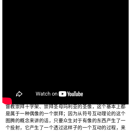
文字内容
各位菩萨：
阿弥陀佛！
我们这一集要继续再跟各位分享上一集还没有讲完
的：佛教跟民间信仰都拜偶像，两者有何差异？
上一集有讲到说，一切众生的对于信仰的一个需求的
本质，都是因为对他崇拜的对象所产生的不同的行为，所
以会有产生不同的形式，但是其实它的本质都是一样的。
也就是说，我们上一集有讲到说，以从社会学的“符号互动”
理论来讲的话，其实不管你是崇拜妈祖，不管你是崇拜王
爷，不管你是崇拜佛的圣像或是说菩萨的圣像，或是说基
督教崇拜十字架、崇拜圣母玛利亚的圣像，这个基本上都
是属于一种偶像的一个崇拜；因为从符号互动理论的这个
图腾的概念来讲的话，只要众生对于有像的东西产生了一
个投射，它产生了一个透过这样子的一个互动的过程，来