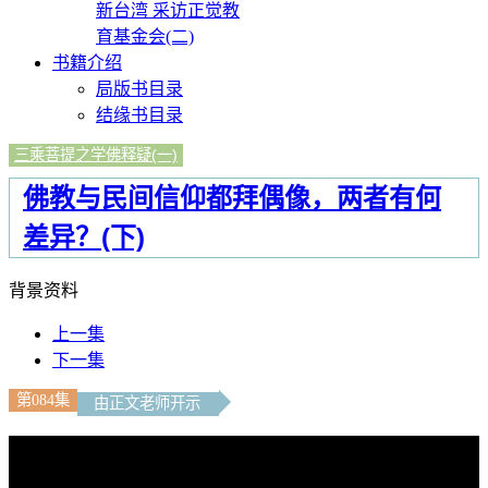
新台湾 采访正觉教
育基金会(二)
书籍介绍
局版书目录
结缘书目录
三乘菩提之学佛释疑(一)
佛教与民间信仰都拜偶像，两者有何
差异？(下)
背景资料
上一集
下一集
第084集
由正文老师开示