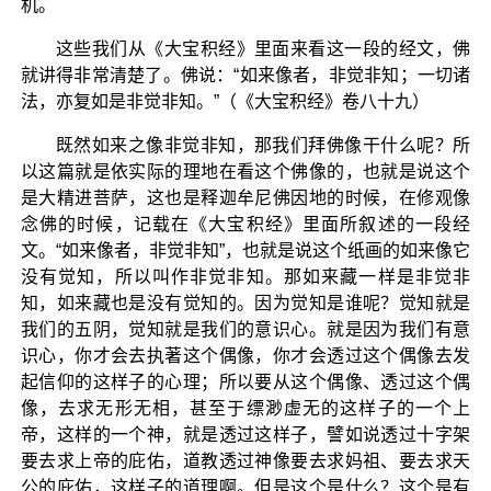
机。
这些我们从《大宝积经》里面来看这一段的经文，佛
就讲得非常清楚了。佛说：“如来像者，非觉非知；一切诸
法，亦复如是非觉非知。”（《大宝积经》卷八十九）
既然如来之像非觉非知，那我们拜佛像干什么呢？所
以这篇就是依实际的理地在看这个佛像的，也就是说这个
是大精进菩萨，这也是释迦牟尼佛因地的时候，在修观像
念佛的时候，记载在《大宝积经》里面所叙述的一段经
文。“如来像者，非觉非知”，也就是说这个纸画的如来像它
没有觉知，所以叫作非觉非知。那如来藏一样是非觉非
知，如来藏也是没有觉知的。因为觉知是谁呢？觉知就是
我们的五阴，觉知就是我们的意识心。就是因为我们有意
识心，你才会去执著这个偶像，你才会透过这个偶像去发
起信仰的这样子的心理；所以要从这个偶像、透过这个偶
像，去求无形无相，甚至于缥渺虚无的这样子的一个上
帝，这样的一个神，就是透过这样子，譬如说透过十字架
要去求上帝的庇佑，道教透过神像要去求妈祖、要去求天
公的庇佑，这样子的道理啊。但是这个是什么？这个是有