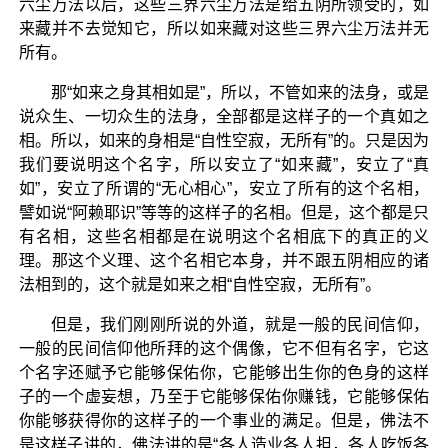
六尘万法以后，这些三界六尘万法是给五阴所领受的，如
来藏并不去觉知它，所以如来藏对这些三界六尘万法并无
所有。
那“如来之身其相如是”，所以，不管如来的法身，或是
说众生、一切众生的法身，全部都是这样子的一个真如之
相。所以，如来的身相是“自性空寂，无所有”的。只是因为
我们要说明这个名字，所以安立了“如来藏”，安立了“真
如”，安立了所谓的“无心相心”，安立了所有的这个名相，
譬如说“阿赖耶识”等等的这样子的名相。但是，这个都是只
有名相，这些名相都是在说明这个名相底下的真正的义
理。那这个义理、这个名相它本身，并不跟五阴相应的诸
法相到的，这个就是如来之相“自性空寂，无所有”。
但是，我们刚刚所说的外道，就是一般的民间信仰，
一般的民间信仰他所拜的这个偶像，它不但有名字，它这
个名字还赋予它能够保佑你，它能够出生你的色身的这样
子的一个虚妄想，乃至于它能够保佑你赚钱，它能够保佑
你能够获得你的这样子的一个事业的满足。但是，佛法不
是这样子讲的，佛法讲的是“各人造业各人担，各人吃饭各