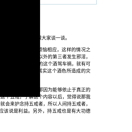
延生两个部分，来跟大家谈一谈。
作的身口意业都与烦恼相应，这样的情况之
逸，就有可能与眷属以外的第三者发生邪淫，
或杀人，譬如说现在的这个酒驾车祸，就有可
，要怎么消除呢？其实这个酒色所造成的灾
它是不贪染世间的。那因为能够依止于真正的
对这个五戒，了解这个内容以后，觉得说那我
们就会来护念持五戒者，所以人间持五戒者，
应该说是利益。另外，持五戒也是有大功德