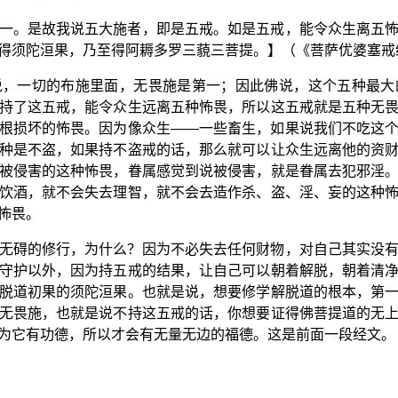
一。是故我说五大施者，即是五戒。如是五戒，能令众生离五
得须陀洹果，乃至得阿耨多罗三藐三菩提。】（《菩萨优婆塞戒
说，一切的布施里面，无畏施是第一；因此佛说，这个五种最大
持了这五戒，能令众生远离五种怖畏，所以这五戒就是五种无
根损坏的怖畏。因为像众生——一些畜生，如果说我们不吃这
种是不盗，如果持不盗戒的话，那么就可以让众生远离他的资
被侵害的这种怖畏，眷属感觉到说被侵害，就是眷属去犯邪淫
饮酒，就不会失去理智，就不会去造作杀、盗、淫、妄的这种
怖畏。
无碍的修行，为什么？因为不必失去任何财物，对自己其实没
守护以外，因为持五戒的结果，让自己可以朝着解脱，朝着清
脱道初果的须陀洹果。也就是说，想要修学解脱道的根本，第
无畏施，也就是说不持这五戒的话，你想要证得佛菩提道的无
为它有功德，所以才会有无量无边的福德。这是前面一段经文。