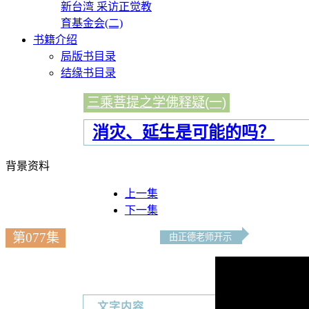
新台湾 采访正觉教
育基金会(二)
书籍介绍
局版书目录
结缘书目录
三乘菩提之学佛释疑(一)
消灾、延生是可能的吗？
背景资料
上一集
下一集
第077集
由正德老师开示
文字内容