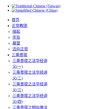
首页
正觉教团
缘起
宗旨
展望
迈向正觉
三乘菩提
三乘菩提之法华经讲
义(一)
三乘菩提之法华经讲
义(二)
三乘菩提之法华经讲
义(三)
三乘菩提之法华经讲
义(四)
三乘菩提之相似佛法