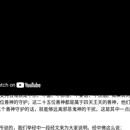
：消灾、延生是可能的吗？那么我们就分两个部分，分成消灾跟
能发生的灾祸或者是灾难。但是假如说平常烦恼染污很重，所造
因为饮酒它会让这个意识失去理智的；因为意识失去理智而放
造成家庭的破裂。另外一种情况是说，饮酒以后又是过失伤人
，那这样的情况之下，就难逃牢狱之灾。那这样的这个灾难灾祸
三归五戒。
实的佛法僧三宝，要知道说佛法僧三宝是清净，它是解脱的，
受持五戒就是不杀、不盗、不邪淫、不妄语、不饮酒。如果说
位善神的守护；这二十五位善神都是属于四天王天的善神，他
这个善神守护的话，就能够远离邪恶鬼神的干扰，这是其中一点
所说的，我们举经中一段经文来为大家说明。经中佛这么说：