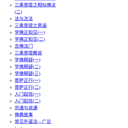
三乘菩提之相似佛法
(二)
法与次法
三乘菩提之意涵
学佛正知见(一)
学佛正知见(二)
念佛法门
三乘菩提概说
学佛释疑(一)
学佛释疑(二)
学佛释疑(三)
菩萨正行(一)
菩萨正行(二)
入门起信(一)
入门起信(二)
宗通与说通
佛典故事
常见外道法—广论