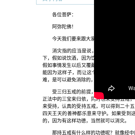
各位菩萨：
阿弥陀佛！
今天我们要来跟大家探讨的一个题目是
消灾指的应当是说，希望能够消除可
下，假如说饮酒，因为饮酒容易让人放逸，
假如事情发生以后又覆藏、妄语，就有可能
能因为这样子，而让这个无辜者丧失生命
难，是可以避免消除的，它的方法就是说受
受三归五戒的前提，就是要信受敬重真
正法中的三宝来归依，同时也来受持五戒，
来受持，认真的受持五戒，可以得到二十五
四天王天的善神都乐意来守护。如果受到
的，因为有这样功德，当然就可以消灾。
那持五戒有什么样的功德呢？就像经中