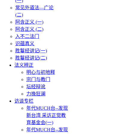
(一)
常见外道法—广论
(二)
阿含正义 (一)
阿含正义 (二)
入不二法门
识蕴真义
胜鬘经讲记(一)
胜鬘经讲记(二)
法义辨正
明心与初地释
宗门与教门
坛经辩讹
力挽狂澜
访谈专栏
年代MUCH台--发现
新台湾 采访正觉教
育基金会(一)
年代MUCH台--发现