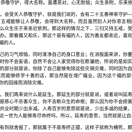
人恭敬守护，得大名称。虽遭恶对，心无愁恼；众生亲附，乐来依
，会受天人恭敬守护，就是我们说的，会有二十五善神来守护
了五戒能够让人恭敬，会得到大名称。而且虽然别人对你恶言相
么众生乐于来亲近依附。那这样的情况之下，三归又持五戒，
办。那眷属又和乐，那这个是有福的人，因为善友都亲近，喜
福的人。
己的习气烦恼，同时清净自己的身口意业；在消极面来讲，你
时你不会妄语，自然不会让人家觉得你在欺骗他，所说的是如
的部分就是说，你除了自己能够免除这些灾祸灾难，同时因为
进而能够修学十善的话，那当然是在增广福业，因为这个福的部
你的因缘而消除灾难。
，我们再来说什么是延生。那延生的部分就是说，或者说叫延
是慈心不杀害众生，你不去断众生的命根；那么因为你不会损
共业时期少出多减。人寿百岁的意思就是说，少出多减的结果
这一世为人能够寿尽命终吗，所以，延寿的意思，当然就是让自
有到就舍报了，那就属于不是寿终正寝，这样子就称为横死，