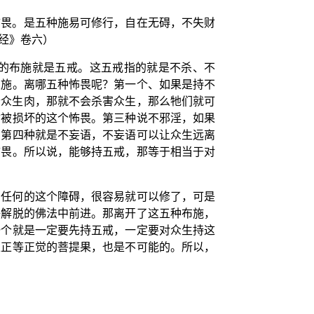
怖畏。是五种施易可修行，自在无碍，不失财
经》卷六）
的布施就是五戒。这五戒指的就是不杀、不
畏施。离哪五种怖畏呢？第一个、如果是持不
个众生肉，那就不会杀害众生，那么牠们就可
财被损坏的这个怖畏。第三种说不邪淫，如果
。第四种就是不妄语，不妄语可以让众生远离
怖畏。所以说，能够持五戒，那等于相当于对
有任何的这个障碍，很容易就可以修了，可是
净解脱的佛法中前进。那离开了这五种布施，
一个就是一定要先持五戒，一定要对众生持这
上正等正觉的菩提果，也是不可能的。所以，