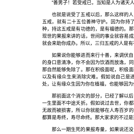
“善男子！若受戒已，当知是人为诸天
也就是说受了五戒以后，那么这样的人
五戒，就有二十五位善神守护。因为你持
种，持这五戒是有功德的，是有福德的。那
现世的果报来讲的话，世间的事业就容易成
就会来助你成办。所以，三归五戒的人是有
如果说你能够进而来行十善，来调伏自
的身口意清净，你不会因为饮酒而放逸，同
那自然能够免除了。那在积极面呢，积极面
以及有缘众生来消除灾难。假如说自己是
处，让有缘众生因为你在植福，也能够因为
那前面这个消灾的部分，已经了解以后
一生里面不中途夭折。假如说过去世，你都
无故而被损害，所以你就能够在人寿百岁的
都算是寿终，寿尽命终。那大家求的不过是
那么一期生死的果报寿量，如果说还没