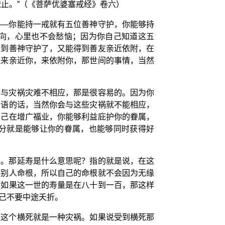
止。”（《菩萨优婆塞戒经》卷六）
——你能持一戒就有五位善神守护，你能够持
向，心里也不会愁恼；因为你自己知道这五
受到善神守护了，又能得到善友亲近依附，在
欢来亲近你，来依附你，那世间的事情，当然
要与灾祸灾难不相应，那是很容易的。因为你
实语的话，当然你会与这些灾祸就不能相应，
自己在增广福业，你能够利益庇护你的眷属，
分就是能够让你的眷属，也能够同时获得好
寿。那延寿是什么意思呢？指的就是说，在这
害别人命根，所以自己的命根就不会因为无缘
，如果这一世的寿量是在八十到一百，那这样
己不要中途夭折。
那这个横死就是一种灾祸。如果说受到横死那