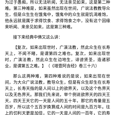
为过于愚痴，所以无法听闻，无法亲见如来，这是第二种
难。第三种难是，如来虽然出现在世间，广说法教教导众
生，但是众生生在饿鬼中，饿鬼中的众生就是饥渴难饱，
他永远就是属于求得饮食、求得饱食之中，没有这个因缘
来听闻、来亲见如来，这是第三种难。
接下来经典中佛又这么讲：
【复次，如来出现世时，广演法教，然此众生在长寿
天上，不闻不睹，是谓第四之难也。复次，如来出现世
时，广演法教，然此众生在边地生，诽谤贤圣，造诸邪
业，是谓第五之难。】（《增壹阿含经》卷三十六）
那么这两种难，第四种难说的是说，如来出现在世
间，为大众广说法教，教导众生，但是有众生却生在长寿
天上，长寿天指的是人间以上的欲界天，以及这个色界天
以及无色界天。那我们先来说，举个例说欲界天的四天王
天，四天王天它的一天是人间的五十年，那它的寿量是五
百岁，所以这个五百岁换算成人间的时间是九百万年。往
上的忉利天更是加倍，它的一天是人间的一百年，它的寿