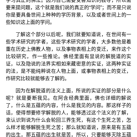
学习真正的佛法。因为自己需要受善知识的教导，所以需
要来提问题，这个就是我们说的真正的“学问”；而不是只说
你是要具备世间上种种的学历背景，以及或者世间上的一
些知识这上面的学问。
了解这个部分以后呢，我们就要知道说，在世间有一
些学术研究的学者，这些学术研究的学者，大多数他是着
重在历史上佛教人物，以及事物表相上的变迁，来作这个
比较研究，作一些推论。佛经里面有显说的解脱道的实
证，以及隐说的法界实相如来藏密意的实证，这两种实证
的法，是不能纯粹说在人物上面，或事物表相上的变迁，
作研究比较就能够去了解的。
因为在解脱道的法义上面，所说的实证的部分是什么
呢？就是要断我见。在阿含经典里面，佛也详细的解说
了，什么是五蕴的内容，什么是我见的内容。那这样子的
话，使得想要修学解脱的人，能够透过这个法义的了解，
来认识到说为什么会轮回三界生死，有这个生死之苦，怎
么样才能够解脱生死之苦；那么就知道说，原来是有五蕴
的出生，那五蕴的出生就是苦，所以，只要能够灭除五蕴