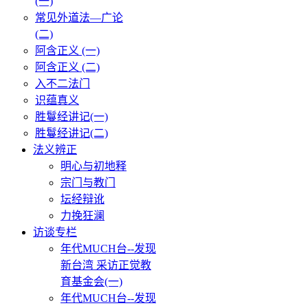
(一)
常见外道法—广论
(二)
阿含正义 (一)
阿含正义 (二)
入不二法门
识蕴真义
胜鬘经讲记(一)
胜鬘经讲记(二)
法义辨正
明心与初地释
宗门与教门
坛经辩讹
力挽狂澜
访谈专栏
年代MUCH台--发现
新台湾 采访正觉教
育基金会(一)
年代MUCH台--发现