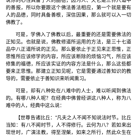
说你的心性具备了人的品德，因为人、天它是三界六道中
的善报，所以你要跟这个佛法善法相应，第一个就是要有
人的品德，同时具备善根，深信因果，那么就可以入一切
佛教了。
可是，学佛入了佛教以后，最重要的还是需要佛法的
正知见。也就是说，佛教修道所运用的方法，是三十七道
品中八正道所说的正见。那么要依止于正见来正思惟，正
思惟所应该修学的内容，所应该断除的烦恼习气，所应该
修集的福德，所应该实证的内容方法是什么，那么这些都
要来正思惟。那建立正知见呢，它是需要通过善知识的教
导的，需要依止于善知识来听闻熏习。
可是，却有八种处在八难中的人士，难以听闻到佛法
的。有哪八种人呢？在经典中佛曾经讲这八种人，称为八
难中的人，经典中这么说：
【世尊告诸比丘：“凡夫之人不闻不知说法时节。比丘
当知：有八不闻时节，人不得修行。云何为八？若如来出
现世时，广演法教，得至涅槃，如来之所行，然此众生在