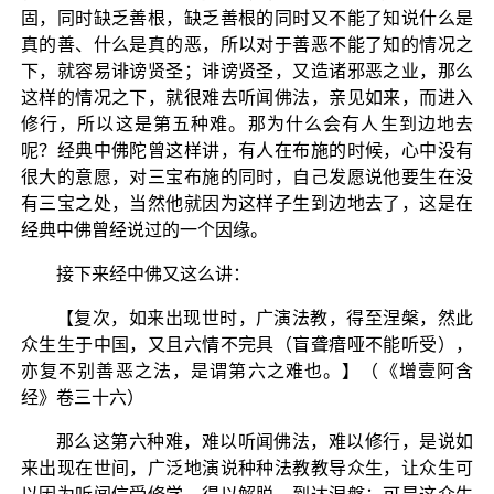
固，同时缺乏善根，缺乏善根的同时又不能了知说什么是
真的善、什么是真的恶，所以对于善恶不能了知的情况之
下，就容易诽谤贤圣；诽谤贤圣，又造诸邪恶之业，那么
这样的情况之下，就很难去听闻佛法，亲见如来，而进入
修行，所以这是第五种难。那为什么会有人生到边地去
呢？经典中佛陀曾这样讲，有人在布施的时候，心中没有
很大的意愿，对三宝布施的同时，自己发愿说他要生在没
有三宝之处，当然他就因为这样子生到边地去了，这是在
经典中佛曾经说过的一个因缘。
接下来经中佛又这么讲：
【复次，如来出现世时，广演法教，得至涅槃，然此
众生生于中国，又且六情不完具（盲聋瘖哑不能听受），
亦复不别善恶之法，是谓第六之难也。】（《增壹阿含
经》卷三十六）
那么这第六种难，难以听闻佛法，难以修行，是说如
来出现在世间，广泛地演说种种法教教导众生，让众生可