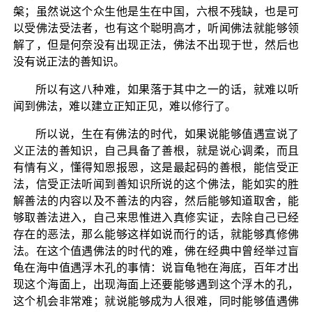
槃；虽然说这个众生他是生在中国，六根不残缺，也是可
以受佛法受法者，也有这个聪明高才，听闻佛法就能够领
解了，但是何奈没有出现正法，佛法不出现于世，然后也
没有说正法的善知识。
所以有这八种难，如果落于其中之一的话，就难以听
闻到佛法，难以建立正知正见，难以修行了。
所以说，生在有佛法的时代，如果说能够值遇宣说了
义正法的善知识，自己具备了善根，就是说心调柔，而且
有情有义，懂得知恩报恩，这是最起码的善根，能信受正
法，信受正法听闻到善知识所说的这个佛法，能如实的胜
解善法的内容以及不善法的内容，然后能够知道取舍，能
够取善法进入，自己来思惟进入真修实证，去除自己已经
存在的恶法，那么能够这样如说而行的话，就能够真修佛
法。在这个值遇佛法的时代的难，佛在经典中曾经举过盲
龟在海中值遇浮木孔的事情：说盲龟牠在海底，百年才出
现这个海面上，出现海面上还要能够遇到这个浮木的孔，
这个机会非常难；就说能够成为人很难，同时能够值遇佛