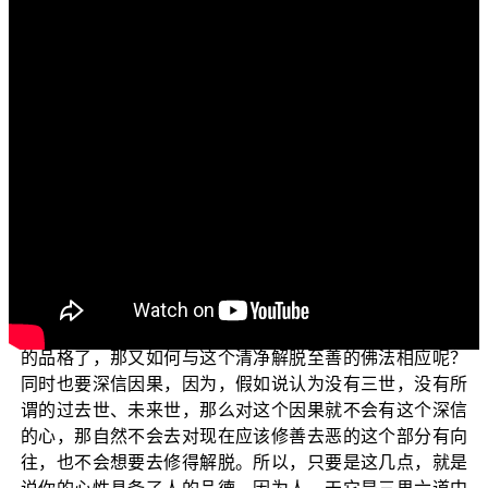
各位菩萨：
阿弥陀佛！
今天我们要来跟大家探讨的一个问题是：学佛也需要
知识和学问吗？
学佛其实需要的是善根，最主要的就是对三宝的清净
信，世间的学历知识并不是学佛的门槛，只要心性具备了
人的品德，具备了善根，深信因果，听懂弘法善知识的语
言，即可得入一切佛教。因为佛法它是清净解脱至善的
法，假如说没有具备基本的伦理道德，没有情没有义，不
知道要知恩报恩，那么这样的一个人，就已经不是具备人
的品格了，那又如何与这个清净解脱至善的佛法相应呢？
同时也要深信因果，因为，假如说认为没有三世，没有所
谓的过去世、未来世，那么对这个因果就不会有这个深信
的心，那自然不会去对现在应该修善去恶的这个部分有向
往，也不会想要去修得解脱。所以，只要是这几点，就是