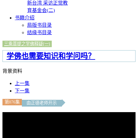
新台湾 采访正觉教
育基金会(二)
书籍介绍
局版书目录
结缘书目录
三乘菩提之学佛释疑(一)
学佛也需要知识和学问吗？
背景资料
上一集
下一集
第076集
由正德老师开示
文字内容