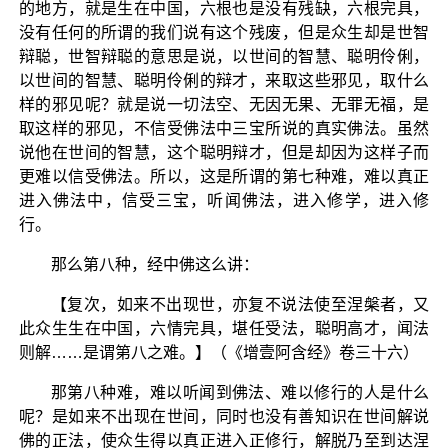
的地方，就是生在中国，六根也是没有残缺，六根完具，
没有任何的所谓的我们说有这个残废，但是众生却是世智
辩聪，世智辩聪的意思是说，以世间的智慧、聪明伶俐，
以世间的智慧、聪明伶俐的辩才，来取这些邪见，取什么
样的邪见呢？就是说一切法空、无因无果、无罪无福，是
取这样的邪见，不信受佛法中三宝所说的真实佛法。虽然
说他在世间的智慧，这个聪明辩才，但是却因为这样子而
更难以信受佛法。所以，这是所谓的第七种难，难以真正
进入佛法中，信受三宝，听闻佛法，进入修学，进入修
行。
那么第八种，经中佛这么讲：
【复次，如来不出现世，亦复不说法使至涅槃者，又
此众生生在中国，六情完具，堪任受法，聪明高才，闻法
则解……是谓第八之难。】（《增壹阿含经》卷三十六）
那第八种难，难以听闻到佛法、难以修行的人是什么
呢？是如来不出现在世间，同时也没有善知识在世间解说
佛的正法，使众生得以真正进入正修行，解脱乃至到达涅