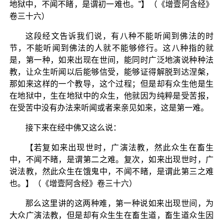
地狱中，不闻不睹，是谓初一难也。”】（《增壹阿含经》
卷三十六）
这段经文告诉我们说，有八种不能听闻到佛法的时
节，不能听闻到佛法的人就不能够修行。这八种指的就
是，第一种，如来出现在世间，能同时广泛地演说种种法
教，让众生听闻以后能够信受，能够证得解脱到达涅槃，
那如来这样的一个教导，这个过程；但是却有众生他是生
在地狱中，生在地狱中的众生，他就因为纯粹是受苦报，
在受苦中没有办法来听闻或者来亲见如来，这是第一难。
接下来在经中佛又这么说：
【若复如来出现世时，广演法教，然此众生在畜生
中，不闻不睹，是谓第二之难。复次，如来出现世时，广
说法教，然此众生在饿鬼中，不闻不睹，是谓此第三之难
也。】（《增壹阿含经》卷三十六）
那么这里讲的这两种难，第一种说如来出现世间，为
大众广演法教，但是却有众生生在畜生道，畜生道众生因