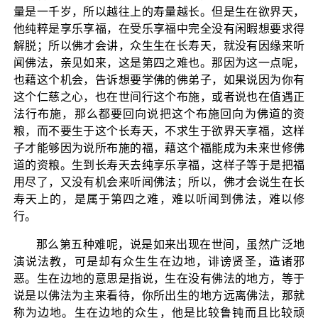
量是一千岁，所以越往上的寿量越长。但是生在欲界天，
他纯粹是享乐享福，在受乐享福中完全没有闲暇想要求得
解脱；所以佛才会讲，众生生在长寿天，就没有因缘来听
闻佛法，亲见如来，这是第四之难也。那因为这一点呢，
也藉这个机会，告诉想要学佛的佛弟子，如果说因为你有
这个仁慈之心，也在世间行这个布施，或者说也在值遇正
法行布施，那么都要回向说把这个布施回向为佛道的资
粮，而不要生于这个长寿天，不求生于欲界天享福，这样
子才能够因为说所布施的福，藉这个福能成为未来世修佛
道的资粮。生到长寿天去纯享乐享福，这样子等于是把福
用尽了，又没有机会来听闻佛法；所以，佛才会说生在长
寿天上的，是属于第四之难，难以听闻到佛法，难以修
行。
那么第五种难呢，说是如来出现在世间，虽然广泛地
演说法教，可是却有众生生在边地，诽谤贤圣，造诸邪
恶。生在边地的意思是指说，生在没有佛法的地方，等于
说是以佛法为主来看待，你所出生的地方远离佛法，那就
称为边地。生在边地的众生，他是比较鲁钝而且比较顽