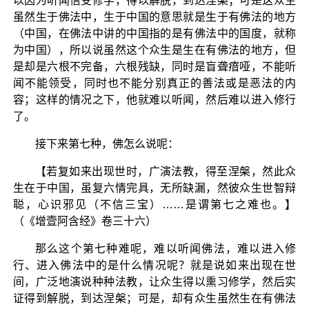
以因为听闻信受修学，得以解脱，到达涅槃；可是这众生
虽然生于佛法中，生于中国的意思就是生于有佛法的地方
（中国，在佛法中讲的中国指的是有佛法中的国度，就称
为中国），所以说虽然这个众生是生在有佛法的地方，但
是却是六根不完备，六根残缺，同时是盲聋瘖哑，不能听
闻不能领受，同时也不能分别真正的善法或是恶法的内
容；这样的情况之下，他就难以听闻，然后难以进入修行
了。
接下来第七种，佛怎么说呢：
【若复如来出现世时，广演法教，得至涅槃，然此众
生在于中国，虽复六情完具，无所缺漏，然彼众生世智辩
聪，心识邪见（不信三宝）……是谓第七之难也。】
（《增壹阿含经》卷三十六）
那么这个第七种难呢，难以听闻佛法，难以进入修
行、进入佛法中的是什么情况呢？就是说如来出现在世
间，广泛地演说种种法教，让众生得以熏习修学，然后实
证得到解脱，到达涅槃；可是，却有众生虽然生在有佛法