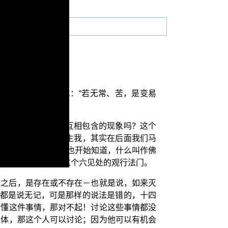
的内容：
是苦。”世尊复问仙尼：“若无常、苦，是变易
于我，或是它们彼此互相包含的现象吗？这个
是众生我；可这个众生我，其实在后面我们马
他不是非常清楚；他也开始知道，什么叫作佛
大乘法的观行法门，这个六见处的观行法门。
了之后，是存在或不存在－也就是说，如来灭
难都是说无记，可是那样的说法是错的，十四
不懂这件事情，那对不起！讨论这些事情都没
本体，那这个人可以讨论；因为他可以有机会