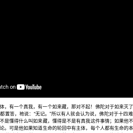
讨论到如来藏的经文，那经文我们今天再把它念一次，来看看它
言：“无常。”世尊复问：“仙尼！若无常者，是苦耶？”答言：“
”答言：“不也，世尊！”受、想、行、识亦复如是。
尼外道的一个对话。这里就有谈到，在色法中可以看到我或异
尼他已经开始知道，有一个五阴之外另外有一个我，可是这个我
我马上转为如来。所以显然仙尼外道已经知道什么是如来，只是
件事情，来讨论“五阴非我、不异我、不相在”这个大乘法，这个
体，有一个真我，有一个如来藏，那对不起！佛陀对于如来灭
都置答，祂说：“无记。”所以有人就会认为说，佛陀对于十四
不是懂得什么叫如来藏，懂得是不是有真我这件事情；如果他
论。可是他如果知道生命的轮回中有主体，每个人都有生命的