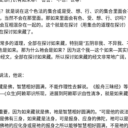
来？就是说在这个色法的集合或是受、想、行、识的集合里面会
，当然不会在那里面。那如来里面会有色、受、想、行、识吗
会互相混杂在一起的。这个就是在探讨（用集合的道理在探讨
在探讨如来藏了。
常多的道理，全部在探讨如来藏，特别是“五阴非我、不异我、
，也是如来。那为什么祂会是如来？因为这个我—这个如来—其实
的经文，全部在探讨如来藏。所以探讨如来藏的经文非常地广阔
说法，他说：
来藏是佛，智慧相好圆满，不能作理性去解说。《般舟三昧经》
—(众生)阿赖耶识所现，进展到阿赖耶识自性清净，就是如来
个很重要，因为如来藏就是佛，祂是智慧相好圆满的。”可是他的说
是佛有三身，如来藏是法身，可是报身、应身的佛陀，祂可以
佛祂的应化身或是祂的报身之所以能够智慧相好圆满，不是祂