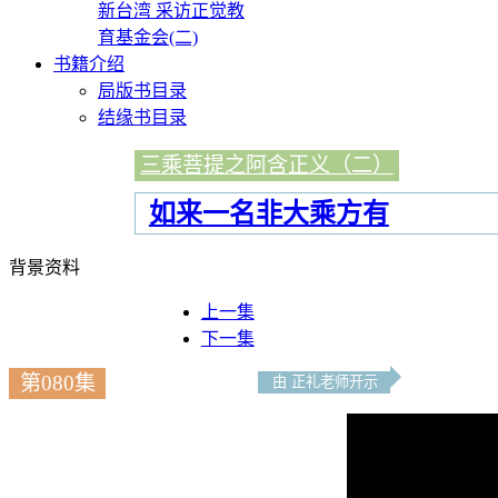
新台湾 采访正觉教
育基金会(二)
书籍介绍
局版书目录
结缘书目录
三乘菩提之阿含正义（二）
如来一名非大乘方有
背景资料
上一集
下一集
第080集
由 正礼老师开示