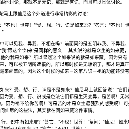
会跟他讨论，那就不是无记，那就是有记，而且可以具体讨论。
陀马上跟仙尼这个外道进行非常精彩的讨论：
：“不也！世尊！”“受、想、行、识是如来耶？”答言：“不也！
”
中可以见我、异我、不相在吗？前面问的是五阴非我、不异我
“我”跟这个“如来”是同样的意义──其实说的就是众生的如来藏
他的我是如来？所以显然这个如来说的就是如来藏。因为只有
来，可以被五阴所遮覆的，所以那时候是无垢识了，那才是真
藏来函盖的，因为这个时候的如来－这第八识－祂的功能还没
如来？受、想、行、识是不是如来？仙尼马上就回答说：“它们
因为受、想、行、识或是色法它们都是生灭变异，是苦啊！无
祂。因为祂不给你苦啊！可是苦的才是众生最强烈的感受啊！可
陀问仙尼的这些法，其实就在问如来藏这件事情。
行、识中有如来耶？”答言：“不也！世尊！”复问：“仙尼！如
受想行识有如来耶？”答言：“不也！世尊！”