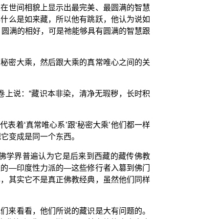
以在世间相貌上显示出最完美、最圆满的智慧
解什么是如来藏，所以他有跳跃，他认为说如
、圆满的相好，可是祂能够具有圆满的智慧跟
从秘密大乘，然后跟大乘的真常唯心之间的关
卷上说：“藏识本非染，清净无瑕秽，长时积
表着‘真常唯心系’跟‘秘密大乘’他们都一样
把它变成是同一个东西。
佛学界普遍认为它是后来到西藏的藏传佛教
派的—印度性力派的—这些修行者入篡到佛门
典，其实它不是真正佛教经典，虽然他们同样
我们来看看，他们所说的藏识是大有问题的。