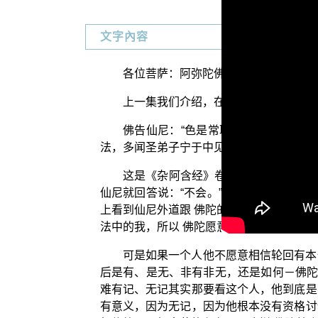
文字內容
各位菩萨：阿弥陀佛！
上一集我们介绍，在《阿含经》里面有
佛告仙尼：“色是常耶？为无常耶？”答
法，多闻圣弟子宁于中见我、异我、相在不？
这是《杂阿含经》卷5里面，佛陀跟仙
仙尼就回答说：“不会。”所以显然这个仙
上看到仙尼外道跟 佛陀的对话里面，这个
法中的我，所以 佛陀愿意开始跟他讨论这
可是如果一个人他不愿意相信轮回有本
后是有、是无、非有非无，还是如何－佛陀
难有记、无记其实那要看这个人，他到底是
有意义，因为无记，因为他根本没有资格讨