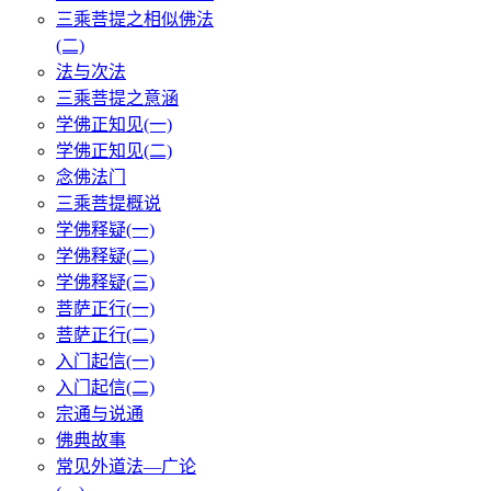
三乘菩提之相似佛法
(二)
法与次法
三乘菩提之意涵
学佛正知见(一)
学佛正知见(二)
念佛法门
三乘菩提概说
学佛释疑(一)
学佛释疑(二)
学佛释疑(三)
菩萨正行(一)
菩萨正行(二)
入门起信(一)
入门起信(二)
宗通与说通
佛典故事
常见外道法—广论