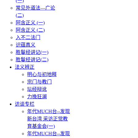
(一)
常见外道法—广论
(二)
阿含正义 (一)
阿含正义 (二)
入不二法门
识蕴真义
胜鬘经讲记(一)
胜鬘经讲记(二)
法义辨正
明心与初地释
宗门与教门
坛经辩讹
力挽狂澜
访谈专栏
年代MUCH台--发现
新台湾 采访正觉教
育基金会(一)
年代MUCH台--发现