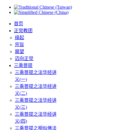
首页
正觉教团
缘起
宗旨
展望
迈向正觉
三乘菩提
三乘菩提之法华经讲
义(一)
三乘菩提之法华经讲
义(二)
三乘菩提之法华经讲
义(三)
三乘菩提之法华经讲
义(四)
三乘菩提之相似佛法