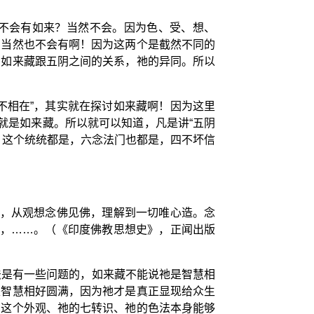
不会有如来？当然不会。因为色、受、想、
？当然也不会有啊！因为这两个是截然不同的
）如来藏跟五阴之间的关系，祂的异同。所以
不相在”，其实就在探讨如来藏啊！因为这里
就是如来藏。所以就可以知道，凡是讲“五阴
，这个统统都是，六念法门也都是，四不坏信
等，从观想念佛见佛，理解到一切唯心造。念
藏，……。（《印度佛教思想史》，正闻出版
法是有一些问题的，如来藏不能说祂是智慧相
是智慧相好圆满，因为祂才是真正显现给众生
的这个外观、祂的七转识、祂的色法本身能够