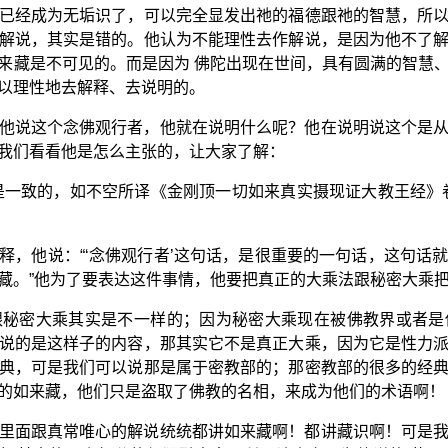
已经成为无垢识了，可以完全显发出祂的福德跟祂的智慧，所
解说，其实是错的。他认为不能理性去作解说，是因为他不了
来藏是不可见的。而是因为 佛陀出现在世间，具有圆满的智慧
以理性地去解释、去说明的。
他说这个念佛观行者，他就在说明什么呢？他在说明说这个是
我们看看他是怎么主张的，让大家了解：
乘”是一致的，如不空所译《金刚顶一切如来真实摄现证大教王经》
，他说：“‘念佛观行者’这句话，是很重要的一句话，这句话就代
藏。”他为了要表达这件事情，他要把真正的大乘法跟秘密大乘
跟秘密大乘其实是不一样的；因为秘密大乘现在被佛教界或者是
说的是这样子的内容，那其实它不是真正大乘，因为它是性力
典，可是我们可以说那是属于密教部的；那密教部的很多的经
的如来藏，他们只是盗取了佛教的名相，来成为他们的术语啊！
里面跟真常唯心的解说统统都讲如来藏啊！都讲藏识啊！可是