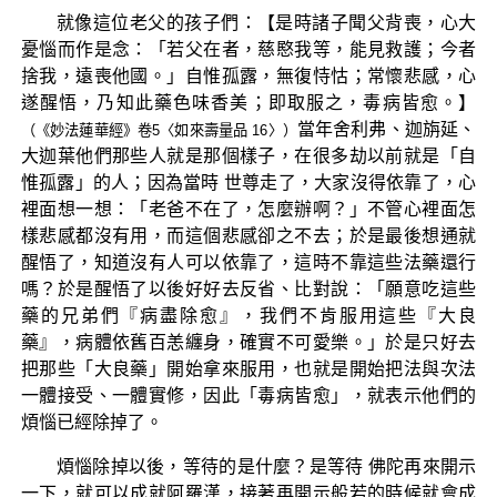
就像這位老父的孩子們：【是時諸子聞父背喪，心大
憂惱而作是念：「若父在者，慈愍我等，能見救護；今者
捨我，遠喪他國。」自惟孤露，無復恃怙；常懷悲感，心
遂醒悟，乃知此藥色味香美；即取服之，毒病皆愈。】
當年舍利弗、迦旃延、
（《妙法蓮華經》卷5〈如來壽量品 16〉）
大迦葉他們那些人就是那個樣子，在很多劫以前就是「自
惟孤露」的人；因為當時 世尊走了，大家沒得依靠了，心
裡面想一想：「老爸不在了，怎麼辦啊？」不管心裡面怎
樣悲感都沒有用，而這個悲感卻之不去；於是最後想通就
醒悟了，知道沒有人可以依靠了，這時不靠這些法藥還行
嗎？於是醒悟了以後好好去反省、比對說：「願意吃這些
藥的兄弟們『病盡除愈』，我們不肯服用這些『大良
藥』，病體依舊百恙纏身，確實不可愛樂。」於是只好去
把那些「大良藥」開始拿來服用，也就是開始把法與次法
一體接受、一體實修，因此「毒病皆愈」，就表示他們的
煩惱已經除掉了。
煩惱除掉以後，等待的是什麼？是等待 佛陀再來開示
一下，就可以成就阿羅漢，接著再開示般若的時候就會成