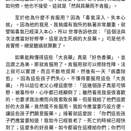
如何修，他也不接受，這就是「然與其藥而不肯服」。
至於他為什麼不肯服用？因為「毒氣深入，失本心
故」。因為他的我見、我執還有我所的執著非常嚴重，就
譬喻毒氣已經深入本心，所以 世尊告訴他說：「這個法與
次法應當好好修學，這是治生死病的大良藥。」可是他不
肯實修，總是聽過就算數了。
如果能夠懂得這些「大良藥」真是「好色香藥」，並
且謂之為美，那就肯服用了。肯服用就可以修除性障，法
上就可以實證，而且不斷地提昇，然後有一天「病盡除
愈」。因為這些孩子們失心，不懂得要服用這些「大良
藥」，所以這位老父心裡這麼想：「這幾個孩子真是可憐
愍，被毒所中，心中都已經顛倒了；雖然看見我是很喜歡
的，也要求我治療而向我索取良藥，但是我給了他們這麼
好的大良藥，竟然還不肯服用。我如今應當要巧設方便，
讓這些孩子們願意服藥。」接著就這麼說：「你們這些孩
子們應當要知道！我如今已經衰老了，死亡的時候已經快
到了；這麼多的好良藥，如今都留在這裡給你們；你們可