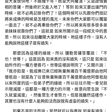
是大家很快地，不過幾十年，既是大阿羅漢，又是證悟實
相的菩薩，然後終於又能入地了！等到 如來又要出遠門的
時候，就不必再記掛你們了！這個時候可以先跟你們授記
將來成佛的時候是怎樣的風光，未來你們大家都可以獨當
一面去了，就不必再牽掛你們了，所以將來有很多很多弟
弟妹妹就靠你們了，這就是 如來所開示這一段經文中的意
思。所以 如來往劫離開大家的時候，祂這樣子作，沒有人
能夠說祂這樣子是有過失。
那麼因為這樣的緣故，所以 彌勒菩薩答覆說：「不
也！世尊！」這是因為 如來真的沒有過失，這只是 如來往
劫所作的一種方便善巧。世尊這樣說明完了，又開示說：
「我亦如是，我成佛已來已經無量無邊百千萬億那由他阿
僧祇劫，就是為了往昔無量無邊百千萬億那由他阿僧祇劫
以來所度的這一些弟子們的緣故，所以往往示現一會兒就
示現滅度，這都是一種方便力的示現，故意向眾生說『不
久就當滅度』，然後眾生才會努力。但是我雖然這樣作，
其實也沒有什麼人能夠如法而說我有虛妄的過失。」
如果不是如法而說，當然就可以指責說 如來有過失；