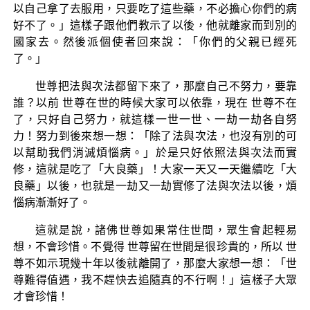
以自己拿了去服用，只要吃了這些藥，不必擔心你們的病
好不了。」這樣子跟他們教示了以後，他就離家而到別的
國家去。然後派個使者回來說：「你們的父親已經死
了。」
世尊把法與次法都留下來了，那麼自己不努力，要靠
誰？以前 世尊在世的時候大家可以依靠，現在 世尊不在
了，只好自己努力，就這樣一世一世、一劫一劫各自努
力！努力到後來想一想：「除了法與次法，也沒有別的可
以幫助我們消滅煩惱病。」於是只好依照法與次法而實
修，這就是吃了「大良藥」！大家一天又一天繼續吃「大
良藥」以後，也就是一劫又一劫實修了法與次法以後，煩
惱病漸漸好了。
這就是說，諸佛世尊如果常住世間，眾生會起輕易
想，不會珍惜。不覺得 世尊留在世間是很珍貴的，所以 世
尊不如示現幾十年以後就離開了，那麼大家想一想：「世
尊難得值遇，我不趕快去追隨真的不行啊！」這樣子大眾
才會珍惜！