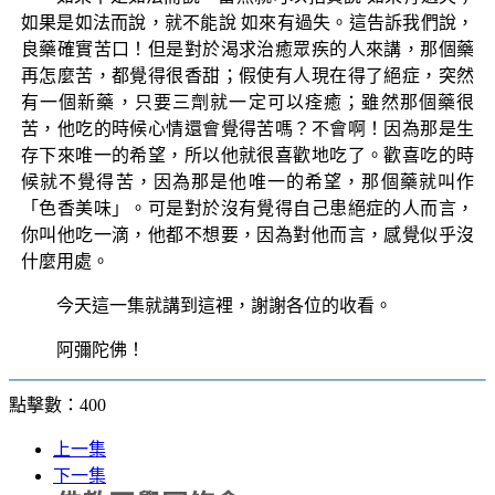
如果是如法而說，就不能說 如來有過失。這告訴我們說，
良藥確實苦口！但是對於渴求治癒眾疾的人來講，那個藥
再怎麼苦，都覺得很香甜；假使有人現在得了絕症，突然
有一個新藥，只要三劑就一定可以痊癒；雖然那個藥很
苦，他吃的時候心情還會覺得苦嗎？不會啊！因為那是生
存下來唯一的希望，所以他就很喜歡地吃了。歡喜吃的時
候就不覺得苦，因為那是他唯一的希望，那個藥就叫作
「色香美味」。可是對於沒有覺得自己患絕症的人而言，
你叫他吃一滴，他都不想要，因為對他而言，感覺似乎沒
什麼用處。
今天這一集就講到這裡，謝謝各位的收看。
阿彌陀佛！
點擊數：400
上一集
下一集