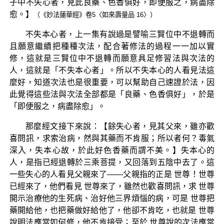
子中不失心者，見此良藥、色香俱好，即便服之，病盡除
愈。】
（《妙法蓮華經》卷5〈如來壽量品 16〉）
不失本心者，上一集有說過是譬喻三賢位中不退轉而
且願意繼續把種種次法，配合著修法的過程一一加以實
修，這就是三賢位中不退轉而願意具足修習法與次法的
人，這就是「不失本心者」。所以不失本心的人看見法這
麼好，知道次法也是很重要，可以幫助自己速證於法，因
此覺得這些法與次法全部都是「良藥、色香俱好」，於是
「即便服之，病盡除愈」。
那麼經文接下來說：【餘失心者，見其父來，雖亦歡
喜問訊，求索治病，然與其藥而不肯服；所以者何？毒氣
深入，失本心故，於此好色香藥而謂不美。】失本心的
人，是指已經退轉於三乘菩提，又回落到五陰中去了。這
一些失心的人看見父親來了——父親指的正是 世尊！世尊
已經來了，他們看見 世尊來了，雖然也歡喜問訊，求 世尊
開示治療他的生死病、治好他三界煩惱的病，可是 世尊把
藥開給他，也把藥做好給他了，他卻不肯吃，也就是 世尊
說明法應當如何修，他不肯接受；至於 世尊說的次法應當