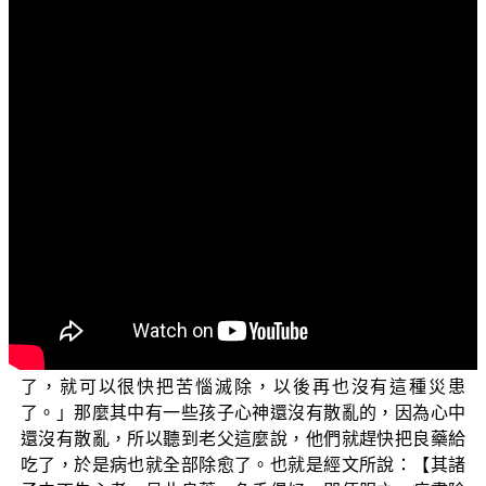
文字內容
各位菩薩：阿彌陀佛！
歡迎繼續收看「三乘菩提之法華經講義」。
上一集有講到：「此大良藥，色香美味皆悉具足；汝
等可服，速除苦惱，無復眾患。」這個「大良藥」我們在
上一集中有談到，就是譬喻佛法中所修的法與次法。可以
讓人實證三乘菩提，對於諸菩薩而言、對諸阿羅漢而言，
真的是「色香美味」，因為確實可以幫助成就出世間法、
世出世間法，所以叫作「色香美味皆悉具足」。但是對於
那些不懂的人而言呢，就像這位老父的那些孩子們一樣，
覺得那個不好吃。這位老父準備了好藥，就特別交代他們
說：「此大良藥，色香美味皆悉具足，你們只要把它服用
了，就可以很快把苦惱滅除，以後再也沒有這種災患
了。」那麼其中有一些孩子心神還沒有散亂的，因為心中
還沒有散亂，所以聽到老父這麼說，他們就趕快把良藥給
吃了，於是病也就全部除愈了。也就是經文所說：【其諸