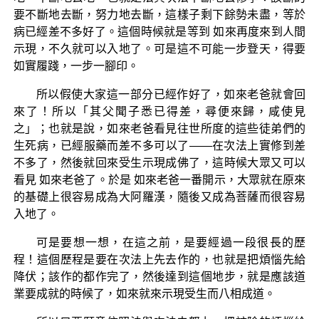
要不斷地去斷，努力地去斷，這樣子剩下餘勢未盡，等於
病已經差不多好了。這個時候就是等到 如來再度來到人間
示現，不久就可以入地了。可是這不可能一步登天，得要
如實履踐，一步一腳印。
所以假使大家這一部分已經作好了，如來老爸就會回
來了！所以「其父聞子悉已得差，尋便來歸，咸使見
之」；也就是說，如來老爸看見往世所度的這些徒弟們的
生死病，已經服藥而差不多可以了——在次法上實修到差
不多了，然後就回來受生示現成佛了，這時候大眾又可以
看見 如來老爸了。於是 如來老爸一番開示，大眾就在原來
的基礎上很容易成為大阿羅漢，隨後又成為菩薩而很容易
入地了。
可是要想一想，在這之前，是要經過一段很長的歷
程！這個歷程是要在次法上先去作的，也就是把煩惱先給
降伏；該作的都作完了，然後達到這個地步，就是應該道
業要成就的時候了，如來就來示現受生而八相成道。