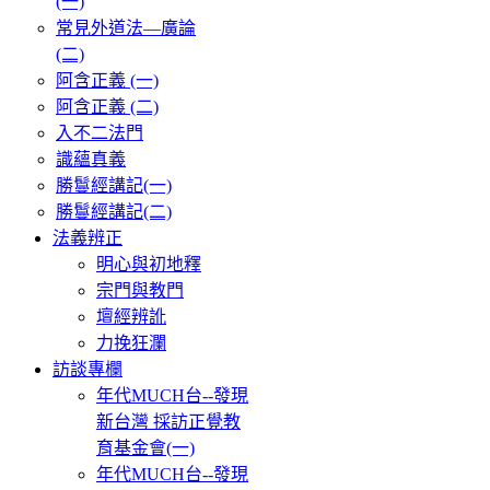
(一)
常見外道法—廣論
(二)
阿含正義 (一)
阿含正義 (二)
入不二法門
識蘊真義
勝鬘經講記(一)
勝鬘經講記(二)
法義辨正
明心與初地釋
宗門與教門
壇經辨訛
力挽狂瀾
訪談專欄
年代MUCH台--發現
新台灣 採訪正覺教
育基金會(一)
年代MUCH台--發現