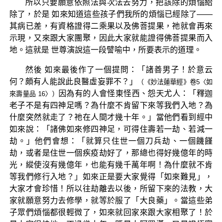
所以只要願意依照法與次法去努力，把該除的煩惱給
除了，於是 如來知道這些孩子們我所的煩惱已經除了——
其病已差，有資格證得二乘果以及佛菩提果，祂就會再來
示現，又來跟大家團聚，因此大家就能證得佛菩提果而入
地。這就是 世尊演說這一段譬喻中，所要表示的道理。
然後 如來最後作了一個提問：「諸善男子！於意云
何？頗有人能說此良醫虛妄罪不？」
（《妙法蓮華經》卷5〈如
因為有的人會怪東怪西、怨天尤人：「釋迦
來壽量品 16〉）
老子不是有四神足嗎？為什麼不肯留下來等我們入地？為
什麼突然就走了？祂在人間才幾十年。」當他們看到經中
如來說：「諸佛如來修四神足，可得住壽若一劫、若減一
劫。」他們會想：「就算只住世一個刀兵劫、一個饑饉
劫，或者是住世一個疾疫劫好了，那總也得好幾億年的時
光，縱使沒有幾億年，也能有幾千萬年啊！為什麼就不肯
等我們修行入地？」如來正是要大家覺得「如來難見」，
大家才會珍惜！所以往劫離去以後，所留下來的法教，大
家就願意努力去修學，就等於服了「大良藥」。當這些弟
子眾們煩惱都很輕微了，如來就回家來跟大家相聚了！於