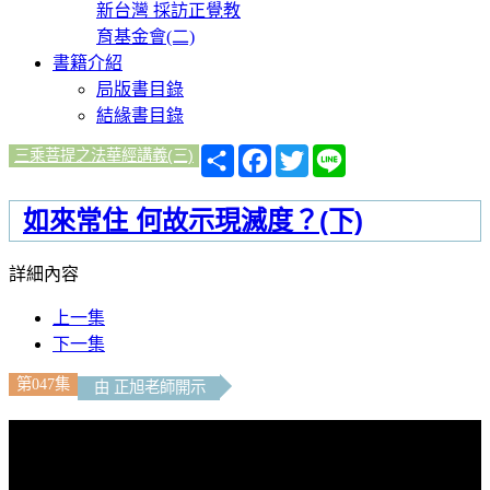
新台灣 採訪正覺教
育基金會(二)
書籍介紹
局版書目錄
結緣書目錄
分
Facebook
Twitter
Line
三乘菩提之法華經講義(三)
享
如來常住 何故示現滅度？(下)
詳細內容
上一集
下一集
第047集
由 正旭老師開示