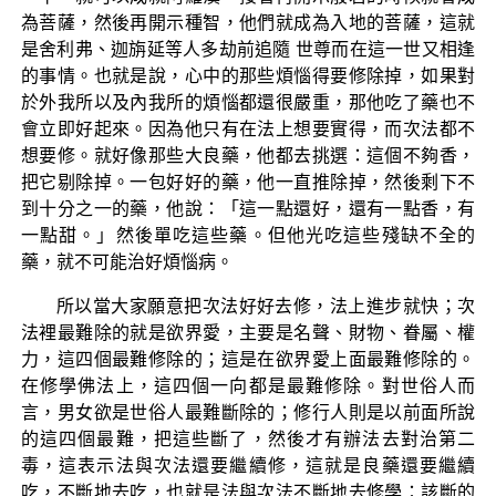
為菩薩，然後再開示種智，他們就成為入地的菩薩，這就
是舍利弗、迦旃延等人多劫前追隨 世尊而在這一世又相逢
的事情。也就是說，心中的那些煩惱得要修除掉，如果對
於外我所以及內我所的煩惱都還很嚴重，那他吃了藥也不
會立即好起來。因為他只有在法上想要實得，而次法都不
想要修。就好像那些大良藥，他都去挑選：這個不夠香，
把它剔除掉。一包好好的藥，他一直推除掉，然後剩下不
到十分之一的藥，他說：「這一點還好，還有一點香，有
一點甜。」然後單吃這些藥。但他光吃這些殘缺不全的
藥，就不可能治好煩惱病。
所以當大家願意把次法好好去修，法上進步就快；次
法裡最難除的就是欲界愛，主要是名聲、財物、眷屬、權
力，這四個最難修除的；這是在欲界愛上面最難修除的。
在修學佛法上，這四個一向都是最難修除。對世俗人而
言，男女欲是世俗人最難斷除的；修行人則是以前面所說
的這四個最難，把這些斷了，然後才有辦法去對治第二
毒，這表示法與次法還要繼續修，這就是良藥還要繼續
吃，不斷地去吃，也就是法與次法不斷地去修學：該斷的