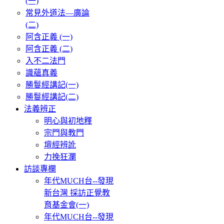
(一)
常見外道法—廣論
(二)
阿含正義 (一)
阿含正義 (二)
入不二法門
識蘊真義
勝鬘經講記(一)
勝鬘經講記(二)
法義辨正
明心與初地釋
宗門與教門
壇經辨訛
力挽狂瀾
訪談專欄
年代MUCH台--發現
新台灣 採訪正覺教
育基金會(一)
年代MUCH台--發現