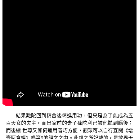
文字內容
各位菩薩：阿彌陀佛！
問候大家身體健康、精神愉快！「三乘菩提之法華經
講義」，今天要接續上一集之中，舍利弗尊者所說的「女
人身猶有五障」之中，帝釋天與魔天的部分。
前一集的經文之中說到：【天女報曰：「我等有五百
人，悉皆清淨，無有夫主。我等聞有世尊弟子，名曰難
陀，是佛姨母兒，彼於如來所，清淨修梵行，命終之後當
生此間，與我等作夫主，共相娛樂。」】
(《增壹阿含經》卷9)
世尊為了方便度化難陀，就以神通力帶著難陀到欲界天的
第二天——三十三天，讓他看見有五百天女，等著他命終
之後往生過來作為她們的夫主。
結果難陀回到精舍後精進用功，但只是為了能成為五
百天女的夫主，而出家前的妻子孫陀利已被他拋到腦後；
而後續 世尊又如何運用善巧方便，觀眾可以自行查閱《增
壹阿含經》卷第9的經文之中。此處之所記載的，是欲界天