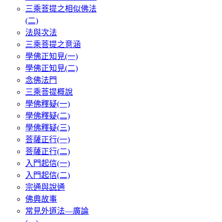
三乘菩提之相似佛法
(二)
法與次法
三乘菩提之意涵
學佛正知見(一)
學佛正知見(二)
念佛法門
三乘菩提概說
學佛釋疑(一)
學佛釋疑(二)
學佛釋疑(三)
菩薩正行(一)
菩薩正行(二)
入門起信(一)
入門起信(二)
宗通與說通
佛典故事
常見外道法—廣論