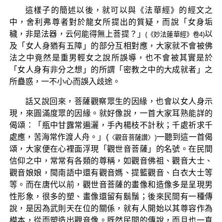
這樣子的簡述以後，就可以與《法華經》的經文之
中，舍利弗尊者對於龍女所提出的質疑，而說「女身垢
穢，非是法器，云何能得無上菩提？」
以
(《妙法蓮華經》卷4)
及「女人身猶有五障」的部分互相對應，大家就不會被佛
法之中竟然是重男輕女之說所誤導，也不會被其實是於
「女人身有非分之想」的所謂「密教之中的大成就者」之
所蠱惑，一不小心而誤入歧途。
話又說回來，菩薩觀察眾生的因緣，也會以女人身示
現，來圓滿度眾的因緣。就好像說，一首大家耳熟能詳的
偈頌：「瓶中甘露常遍灑，手內楊枝不計秋；千處祈求千
處應，苦海常作渡人舟。」(
一聽到這一首偈
〈觀音菩薩讚〉)
頌，大家便在心裡面浮現「觀世音菩薩」的名號。在民間
信仰之中，常常有各類的尊稱，如觀音佛祖、觀音大士、
觀音娘娘，閩南語中還有觀音媽、提籃觀音、白衣大士等
等。而在唐代以前，觀世音菩薩的畫像和造像多是呈現男
性形象，很多的塑、畫像還留有鬍鬚；後來民間有一種傳
說，是因為武則天在位的關係，就有人開始以其尊容作為
模本，從而塑造出觀音像。既然民間的傳說，而且也一直