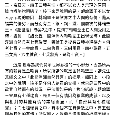
王、帝釋天、魔王三種有情，都不以女人身示現的原因，
這也概略說明過了。接下來要說明的是，轉輪聖王不以女
人身示現的原因。轉輪聖王是欲界之中人間的有情，隨其
福業的優劣，而分別有金、銀、銅、鐵四個層次的轉輪聖
王。《起世經》卷第2之中，提到了轉輪聖王在人間受用之
時，說到：【諸比丘！閻浮洲內轉輪聖王出現世時，此閻
浮洲自然具有七種瑞寶，轉輪王身復有四種神通德力。何
者七寶？一金輪寶、二白象寶、三紺馬寶、四神珠寶、五
玉女寶、六主藏寶、七兵將寶，是為七寶。】
這是 世尊為我們開示世界悉檀的一小部分，因為所具
有的輪寶是金輪寶，所以所講的就是金轉輪聖王。請先注
意經文之中「此閻浮洲自然具有」的提示，如同上一小段
之中的說明，這不是任何人刻意的安排，就只是三界中的
欲界自然而有的狀況，是法爾如是的。換句話說，轉輪聖
王會具有七種瑞寶，是某一個有情因為福業的成就，以及
與相對的其他有情的業緣圓滿，而「自然具有七種瑞
寶」；而七種瑞寶之中，有兩個不在有情數之中，有五個
則為其他的有情，所以剛才才說要具備兩類的福德因緣。