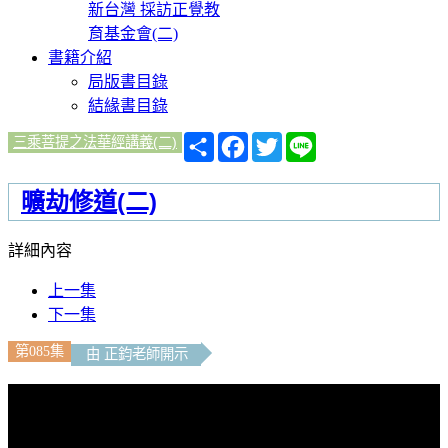
新台灣 採訪正覺教
育基金會(二)
書籍介紹
局版書目錄
結緣書目錄
分
Facebook
Twitter
Line
三乘菩提之法華經講義(二)
享
曠劫修道(二)
詳細內容
上一集
下一集
第085集
由 正鈞老師開示