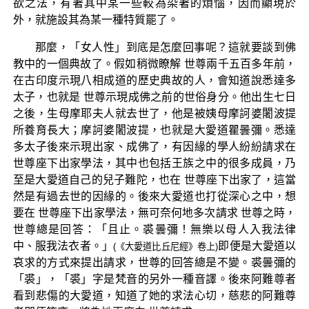
欲之法，有著其中某一些較為染著的煩惱，因而顯現於
外，就施設其為某一種特質罷了。
那麼，「女人性」到底是怎麼回事呢？這就要談到佛
教中的一個典故了。假如稍微瞭解 世尊兩千五百多年前，
在古印度示現八相成道的歷史典故的人，會知道說悉達多
太子，也就是 世尊示現成佛之前的世俗身分。他出生七日
之後，生母摩耶夫人就去世了，他是被姨母摩訶婆闍波提
所養育長大；摩訶婆闍波提，也就是大愛道瞿曇彌。悉達
多太子後來示現出家、成佛了，有因緣的學人紛紛請求在
世尊座下出家學法，其中也包括王族之中的很多成員，乃
至是大愛道自己的兒子難陀，也在 世尊座下出家了，這當
然是有過去世的因緣的。後來大愛道也打從深心之中，想
要在 世尊座下出家學法，無可奈何地多次請求 世尊之時，
世尊總是回答：「且止。裘曇彌！無樂以母人入我法律
中、服我法衣者。」
即便是大愛道以
(《大愛道比丘尼經》卷上)
哀求的方式來提出請求，世尊的回答總是不變。裘曇彌的
「裘」，「裘」字是梵音的另外一種音譯。後來阿難尊者
看到悲傷的大愛道，知道了她的求法心切，慈悲的阿難尊