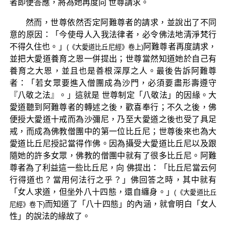
者即便答應，將為她再度向 世尊請求。
然而，世尊依然否定阿難尊者的請求，並說出了不同
意的原因：「今使母人入我法律者，必令佛法地清淨梵行
不得久住也。」
阿難尊者再度請求，
(《大愛道比丘尼經》卷上)
並把大愛道養育之恩一併提出；世尊當然知道她於自己有
養育之大恩，並且也是善根深厚之人。最後告訴阿難尊
者：「若女眾要進入僧團成為沙門，必須要盡形壽遵守
『八敬之法』。」這就是 世尊制定「八敬法」的因緣。大
愛道聽到阿難尊者的轉述之後，歡喜奉行；不久之後，佛
便授大愛道十戒而為沙彌尼，乃至大愛道之後也受了具足
戒，而成為佛教僧團中的第一位比丘尼；世尊後來也為大
愛道比丘尼授記當得作佛。因為攝受大愛道比丘尼以及跟
隨她的許多女眾，佛教的僧團中就有了很多比丘尼。阿難
尊者為了利益這一些比丘尼，向 佛提出：「比丘尼當云何
行得道也？當用何法行之乎？」佛回答之時，其中就有
「女人求道，但坐外八十四態，還自纏身。」
(《大愛道比丘
而知道了「八十四態」的內涵，就會明白「女人
尼經》卷下)
性」的說法的緣故了。