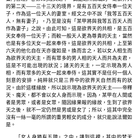
的第二天——三十三天的境界，是有五百天女侍奉一位天
子，作為這一位天人的妻室。經文之中不說「我等五百天
人，無有妻子」，乃至是沒有「某甲將與我等五百天人而
作為妻子」之說。由此可知，這是欲界天的共相，是五百
天女奉侍一位天子；而較一般天人更為尊貴的天主，當然
也是有多位天女一起來奉侍。這是欲界天的共相，上至第
六天的他化自在天亦復如是。換而言之，若以女人相生而
為欲界天的天主，而有眾多的男人相的天人而共為夫君，
這是不可能出現的狀況；諸天的天主，一定示現為男人
相，而有眾多的天女一起來奉侍。這其實不是任何一個人
刻意的安排，純粹就只是三界中的欲界天自然而有的狀
況。由於這樣緣故，所以說示現為欲界天的天主——帝釋
天、魔天，都不會以女人身而示現。因為，某甲在人間或
者是男眾，或者是女眾，隨因緣果報的緣故，生到了欲界
天之後，就不一定仍然是男或是女了；所以，這其中完全
沒有一絲一毫的所謂的重男輕女的成分，就只能說法爾如
是。
「女人身猶有五障」之中，講到這裡，其中的梵天