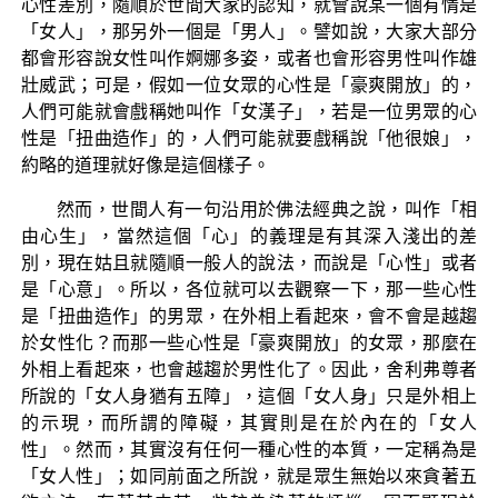
心性差別，隨順於世間大家的認知，就會說某一個有情是
「女人」，那另外一個是「男人」。譬如說，大家大部分
都會形容說女性叫作婀娜多姿，或者也會形容男性叫作雄
壯威武；可是，假如一位女眾的心性是「豪爽開放」的，
人們可能就會戲稱她叫作「女漢子」，若是一位男眾的心
性是「扭曲造作」的，人們可能就要戲稱說「他很娘」，
約略的道理就好像是這個樣子。
然而，世間人有一句沿用於佛法經典之說，叫作「相
由心生」，當然這個「心」的義理是有其深入淺出的差
別，現在姑且就隨順一般人的說法，而說是「心性」或者
是「心意」。所以，各位就可以去觀察一下，那一些心性
是「扭曲造作」的男眾，在外相上看起來，會不會是越趨
於女性化？而那一些心性是「豪爽開放」的女眾，那麼在
外相上看起來，也會越趨於男性化了。因此，舍利弗尊者
所說的「女人身猶有五障」，這個「女人身」只是外相上
的示現，而所謂的障礙，其實則是在於內在的「女人
性」。然而，其實沒有任何一種心性的本質，一定稱為是
「女人性」；如同前面之所說，就是眾生無始以來貪著五