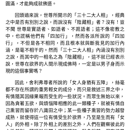
圓滿，才能夠成就佛道。
回頭過來說，世尊所開示的「三十二大人相」，經典
之中是否有別別之說，而說沒有「陰藏相」者？沒有！豈
不聞 世尊是實語者、如語者、不誑語者；這不像密教之
中，也謊稱他們有「四加行」，然而各派所說的「四加
行」，不但是各不相同，而且根本就與斷我見的加行內
涵，是毫不相干的。然而「三十二大人相」內涵沒有別別
之說，而其中的一相名之為「陰藏相」，這不就已經表示
說，世尊在欲界的人間示現成佛時，一定是以男子身而示
現的這個事實嗎？
因此，舍利弗尊者所說的「女人身猶有五障」，絲毫
都不存在所謂的重男輕女的成分，而只是敘述三界之中，
有情隨其因緣果報而受生的一些狀況。而眾生無始以來，
因為貪著五欲，與煩惱障相應的此一類種子，就被有情自
己熏習而留存於八識田之中；某一些種子熏習的勢力越發
成熟，就使得這一位有情受生於欲界，乃至是生而有「女
人」的外相。除了外相上的差別之外，人們在觀察彼此的