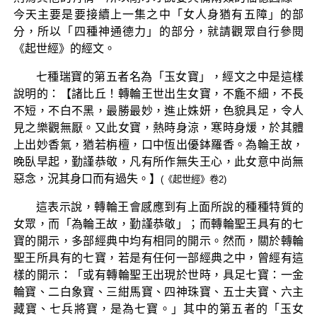
今天主要是要接續上一集之中「女人身猶有五障」的部
分，所以「四種神通德力」的部分，就請觀眾自行參閱
《起世經》的經文。
七種瑞寶的第五者名為「玉女寶」，經文之中是這樣
說明的：【諸比丘！轉輪王世出生女寶，不麁不細，不長
不短，不白不黑，最勝最妙，進止姝妍，色貌具足，令人
見之樂觀無厭。又此女寶，熱時身涼，寒時身煖，於其體
上出妙香氣，猶若栴檀，口中恆出優鉢羅香。為輪王故，
晚臥早起，勤謹恭敬，凡有所作無失王心，此女意中尚無
惡念，況其身口而有過失。】
(《起世經》卷2)
這表示說，轉輪王會感應到有上面所說的種種特質的
女眾，而「為輪王故，勤謹恭敬」；而轉輪聖王具有的七
寶的開示，多部經典中均有相同的開示。然而，關於轉輪
聖王所具有的七寶，若是有任何一部經典之中，曾經有這
樣的開示：「或有轉輪聖王出現於世時，具足七寶：一金
輪寶、二白象寶、三紺馬寶、四神珠寶、五士夫寶、六主
藏寶、七兵將寶，是為七寶。」其中的第五者的「玉女