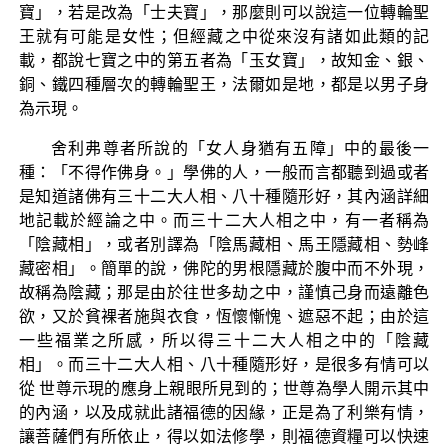
寶」，若是改為「士夫寶」，那麼則可以說這一位轉輪聖
王就有可能是女性；但經藏之中從來沒有諸如此類的記
載，都說七寶之中的第五者為「玉女寶」，故知金、銀、
銅、鐵四種層次的轉輪聖王，法爾如是地，都是以男子身
為示現。
舍利弗尊者所說的「女人身猶有五障」中的最後一
種：「不得作佛身。」學佛的人，一般而言都聽到過或者
是知道諸佛有三十二大人相、八十種隨形好，其內涵詳細
地記載於經論之中。而三十二大人相之中，有一者稱為
「陰藏相」，或者別譯為「陰馬藏相、馬王隱藏相、勢峰
藏密相」。簡單的說，佛陀的男根隱藏於腹中而不外現，
故稱為陰藏；那是由於往世多劫之中，謹慎己身而遠離色
欲，又於貧裸者施與衣食，恆懷慚愧、遮惡不起；由於這
一些福業之所感，所以得三十二大人相之中的「陰藏
相」。而三十二大人相、八十種隨形好，是很多有情可以
從 世尊示現的應身上親眼所見到的；世尊為學人開示其中
的內涵，以及成就此諸福德的因緣，正是為了利樂有情，
讓菩薩們有所依止，得以如法修學，則福德資糧可以快速