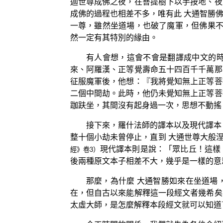
迦世尊成佛之夜，在菩提樹下以手按地、夜
成佛的過程也相差不多，唯有此 大通智勝
一尊，雖然坐道場，也破了魔軍，但佛果不
然一定有其特別的緣由。
有人會想，這會不會是翻譯成中文的
來、阿羅漢、正等覺壽命五十四百千千萬那
征服魔軍後，他想：『我將覺知無上正等菩
二個中間劫。此時，他仍未覺知無上正等菩
跏趺坐，其間沒有起身過一次，思想不動搖
接下來，羅什法師的譯本以及現代譯本
整十個小劫未曾停止，直到 大通世尊大般
現代譯本則是說：「眾比丘！這樣
經》卷3）
後兩種原文本子相差不大，幾乎是一樣的意
那麼，為什麼 大通智勝如來在坐道場
在，但自古以來能解釋這一段經文者幾希矣
太虛大師，是怎麼解釋本段經文就可以知道