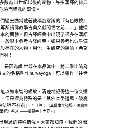
多數為11世紀以後的產物，許多漢譯的佛典
危險而錯亂的事情。
我們過去通常戴著被稱為常識的『有色眼鏡』
》等所謂佛教學古典文獻問世之前……」他還
原本的面貌。但古譯經典中出現了很多在漢語
者一般很少參考古譯經典，如果參考也似乎滿
山般存在的人物，用他一生研究的結論，希望
們啊！
，是因為說 世尊在本品當中，將二乘比喻為
名稱叫作purvayoga，可以翻作「往世
尼能以如來智的緣故，清楚地記得這一位久遠
劫，但是極為特殊的是「其佛本坐道場，破魔
佛法猶不在前」。
〔註：​【其佛本坐道場，破魔軍
經》卷3）——螢幕字卡​內容。〕
出現過的特殊情況。大家都知道，我們的 釋