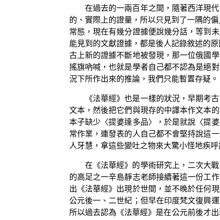
在過去的一兩百年之間，隨著西洋現代
的、實際上的證量，所以只見到了一隅的偏
常態，現在有幾分證據便說幾分話，等到未
能見到的文獻證據，都是後人記錄敘述的原
古上新的證據不斷地被發現，那一位俄國學
搖旗吶喊，也就是學者自己都不認為是絕對
況下所作出來的推論，我們只能暫置存疑。
《法華經》也是一樣的狀況，早期考古
文本，然後把它們與現存的中譯本作文本的
本子缺少〈提婆達多品〉，於是就說〈提婆
常作業，連發表的人自己都不會堅持說這一
人牙慧，拿這些變吐之物來大驚小怪地疾呼
在《法華經》的學術研究上，二次大戰
的高足之一辛島靜志老師接續著這一份工作
出《法華經》出現於世間，並不晚於任何現
公元後一、二世紀；但早在印度梵文復興運
所以過去認為《法華經》是在公元前後才出現在