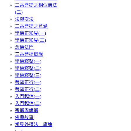
三乘菩提之相似佛法
(二)
法與次法
三乘菩提之意涵
學佛正知見(一)
學佛正知見(二)
念佛法門
三乘菩提概說
學佛釋疑(一)
學佛釋疑(二)
學佛釋疑(三)
菩薩正行(一)
菩薩正行(二)
入門起信(一)
入門起信(二)
宗通與說通
佛典故事
常見外道法—廣論