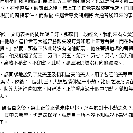
睹明星而成就圓滿的無上正等正覺佛陀勝果，也就是阿耨多羅
佛陀，在坐道場，破魔軍之後，無上正等正覺竟然沒有現起，而
現前的奇特事件。而偏偏 釋迦世尊要特別將 大通智勝如來的
時候，文句表達的問題呢？好，那麼同一段經文，我們來看看黃
由他劫。這位世尊大通智勝起先沒有覺知無上正等菩提，而在
提。』然而，那些正法此時沒有向他顯現，他在菩提道場的菩
提，他又度過了第三、第四、第五、第六、第七、第八、第九
，身體不移動、不顫動，此時，那些法仍然沒有向他顯現。」
，都同樣地說到了梵天王及忉利諸天的天人，用了各種的天華華
涅槃時。然後：【諸比丘！大通智勝佛過十小劫，諸佛之法乃現
，世尊大通智勝如來、阿羅漢、正等覺度過十個中間劫，覺知無
思。
，破魔軍之後，無上正等正覺未能現起，乃至於到十小劫之久
！其中最典型、也是最保守，就是自己所不證不知就說不證不
了。