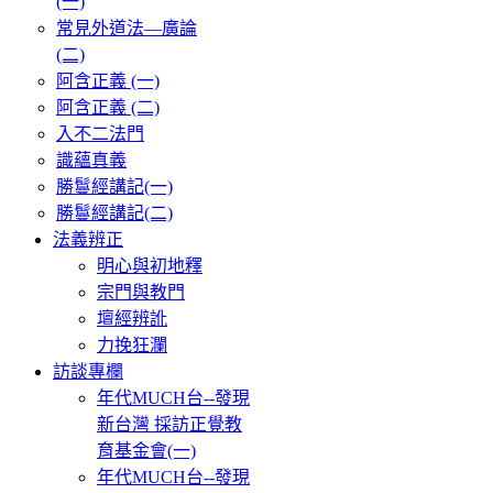
(一)
常見外道法—廣論
(二)
阿含正義 (一)
阿含正義 (二)
入不二法門
識蘊真義
勝鬘經講記(一)
勝鬘經講記(二)
法義辨正
明心與初地釋
宗門與教門
壇經辨訛
力挽狂瀾
訪談專欄
年代MUCH台--發現
新台灣 採訪正覺教
育基金會(一)
年代MUCH台--發現