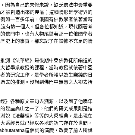
師，因為自己的未修未證，缺乏佛法中最重要
才被創造出來的產品；這種情形是學術界的
)
。例如一百多年前，俄國有佛教學者依著當時
並沒有這一個人。但各位都知道，現代隨著考
國的佛門中，也有人物尾隨著那一位俄國學者
是歷史上的事實，卻忘記了在證據不充足的情
就推測《法華經》是後期中亞佛教徒所編造的
台大哲學系教授的課程，當時教授就依著中亞
學者的研究工作，是學者所賴以為生賺錢的日
正過去的推測。沒想到佛門中無慧之人卻去拾
華經》各種原文章句去溯源，以及到了他晚年
越的幾座高山之一了。他們的研究成果則是指
推測說《法華經》等等的大乘經典，是出現在
些大乘經典就已經以各地的語言存在於世間，
utaratna這個詞的演變，改變了前人所說