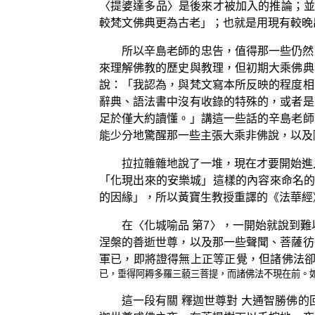
〈提婆達多品〉是後來才被加入的推論；並
較梵文佛典更為古老」；也就是用現有較晚
所以辛島老師的忠告，值得那一些仍然
來理解佛教的歷史與教理，但初期大乘佛典
說：「我認為，與梵文寫本所反映的程度相
辭典、語法書中沒有收錄的特殊的，或者是
足於僅大約讀懂。」講這一些話的辛島老師
能少分地驚醒那一些主張大乘非佛說，以及
拉拉雜雜地說了一堆，現在才要開始進
「化現出來的安樂城」這樣的內容來命名的。
的因緣」，所以黃寶生教授重譯的《法華經
在〈化城喻品 第7〉，一開始就說到
涅槃的善逝世尊，以及那一些聲聞、菩薩彷
軍已，即將證得無上正等正覺，但諸佛法
已，垂得阿耨多羅三藐三菩提，而諸佛法不現在前。如
這一段有關 釋迦世尊對 大通智勝佛