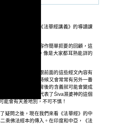
是 平實導師的著作《法華經講義》的導讀課
，那用來將前面的內容作簡單扼要的回顧，這
經文沒有什麼關係，像是大家都耳熟能詳的
其中的義理；到底它跟前面的這些經文內容有
ra曼陀羅咒語，這時候又會常常有另外一番
na，放在咒語裡面，背後的含義就可能會變成
代表射出去，也代表了Śiva濕婆神的這個
義可能會有天差地別，不可不慎！
清了疑問之後，現在我們來看《法華經》的中
小二乘佛法經本的傳入。在印度和中亞，《法