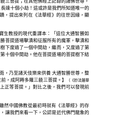
三藐三菩提；在其他佛經上記錄的諸佛世尊，
且長達十個小劫！這或許是我們所知道唯一的
事蹟，提出來列在《法華經》的往世因緣，顯
寶生教授的現代重譯本：「這位大通智勝如
殊勝菩提道場擊潰和征服所有的魔軍，擊潰和
提樹下度過了一個中間劫，繼而，又度過了第
和第十個中間劫。他在菩提道場的菩提樹下結
雨，乃至諸天伎樂來供養 大通智勝世尊，整
在前，成阿耨多羅三藐三菩提。】
（《妙法蓮華
上正等菩提。」對比之後，我們可以發現前
？雖然中國佛教從最初時就有《法華經》的存
知，讓我們來看一下，公認是近代佛門龍象的