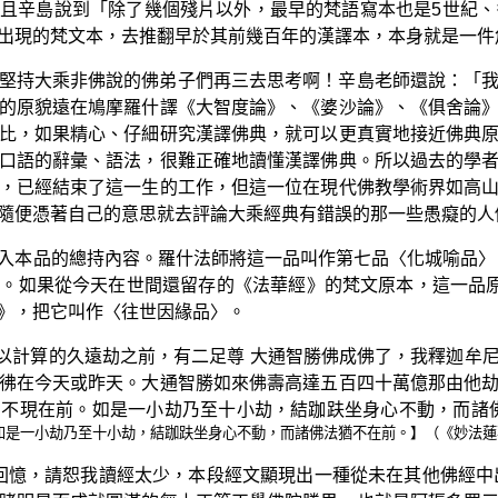
且辛島說到「除了幾個殘片以外，最早的梵語寫本也是5世紀、
出現的梵文本，去推翻早於其前幾百年的漢譯本，本身就是一件
堅持大乘非佛說的佛弟子們再三去思考啊！辛島老師還說：「
的原貌遠在鳩摩羅什譯《大智度論》、《婆沙論》、《俱舍論
比，如果精心、仔細研究漢譯佛典，就可以更真實地接近佛典
口語的辭彙、語法，很難正確地讀懂漢譯佛典。所以過去的學
，已經結束了這一生的工作，但這一位在現代佛教學術界如高
隨便憑著自己的意思就去評論大乘經典有錯誤的那一些愚癡的人
入本品的總持內容。羅什法師將這一品叫作第七品〈化城喻品〉
如果從今天在世間還留存的《法華經》的梵文原本，這一品原文的
》，把它叫作〈往世因緣品〉。
難以計算的久遠劫之前，有二足尊 大通智勝佛成佛了，我釋迦牟
彿在今天或昨天。大通智勝如來佛壽高達五百四十萬億那由他
卻不現在前。如是一小劫乃至十小劫，結跏趺坐身心不動，而諸
是一小劫乃至十小劫，結跏趺坐身心不動，而諸佛法猶不在前。】（《妙法蓮華
的回憶，請恕我讀經太少，本段經文顯現出一種從未在其他佛經中