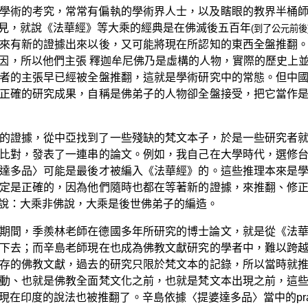
學術的考究，常常有偏執的學術界人士，以及瞎眼的教界半桶
見，就說《法華經》等大乘的經典是在佛滅後五百年
(到了公元前後
來有新的證據出來以後，又可能將現在所認知的東西全盤推翻
因，所以他們主張 釋迦牟尼佛乃是虛構的人物，實際的歷史上
者的主張早已經被全盤推翻，這就是學術研究中的常態。但中
正確的研究成果，自稱是佛弟子的人物卻全盤接受，把它當作
的證據，從中亞找到了一些殘缺的梵文本子，於是一些研究者
比對，發表了一連串的論文。例如，我自己在大學時代，選修
達多品〉可能是最後才被編入《法華經》的。這些推理本來是
定是正確的，因為他們隨時也都在等著新的證據，來推翻、修
說：大乘非佛說，大乘是後世佛弟子的編造。
期間，季羨林老師在德國多年所研究的博士論文，就是從《法
下去；而辛島老師現在也成為佛教文獻研究的學者中，難以跨
存的佛教文獻，過去的研究只限於梵文本的記錄，所以當時就
動、也就是佛教全面梵文化之前，也就是梵文本出現之前，這
印度的說法也被推翻了。辛島依據〈提婆達多品〉當中的prabh