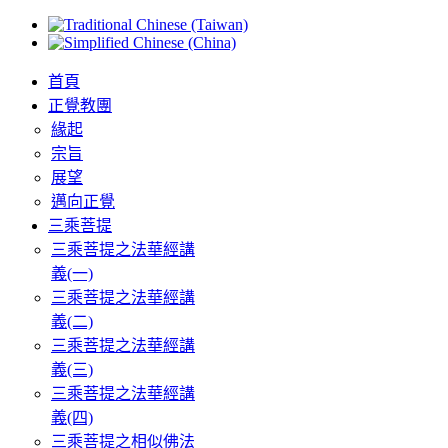
首頁
正覺教團
緣起
宗旨
展望
邁向正覺
三乘菩提
三乘菩提之法華經講
義(一)
三乘菩提之法華經講
義(二)
三乘菩提之法華經講
義(三)
三乘菩提之法華經講
義(四)
三乘菩提之相似佛法