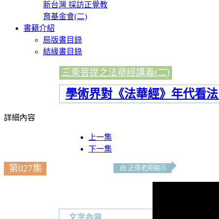
新台灣 採訪正覺教
育基金會(二)
書籍介紹
局版書目錄
結緣書目錄
三乘菩提之法華經講義(二)
學術界對《法華經》年代看法的
詳細內容
上一集
下一集
第027集
由 正偉老師開示
文字內容