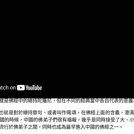
講堂為各位所製作的「三乘菩提之法華經講義」（二），也就
的〈化城喻品〉。
品〉它的經文最後會有一段偈頌體的總持——陀羅尼
（darani）
列二轉法輪的經典裡面，有的時候，似乎那個總持章句跟前面的
剛經》。
唎」，但這個「底唎」雖然被翻成了中文，讀者卻仍然看不懂
後期密教化的經論中，開始引入了大量的印度教的總持咒語Mant
，表面上看似菩薩手上拿的弓箭，弓叫作dhanu，箭叫作ba
，箭代表陽性，兩支弓合在一起，看起來就像是女性的生殖器；箭
像同樣是佛經中的總持陀羅尼，但在不同的經典當中各自代表的意
也就是對於總持章句、或者叫作偈頌，在佛經上面的含義，澄
國的時候，中國的佛弟子們很有福報，幾乎是同時接受了大、
流行於佛弟子之間，同時也成為最早進入中國的佛經之一。