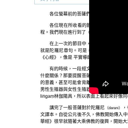
各位螢幕前的菩薩們：阿彌陀佛！
各位現在所收看的節目，是由佛教正覺
程。我們現在進行到了《法華經講義》當中
在上一次的節目中，我們說到〈化城喻
就是陀羅尼章句。可是，特別是在般若系
《心經》，像是 平實導師曾經說過的《金
有的時候，一段經文後面的總持是「底
什麼關係？那要提醒菩薩們的是：佛教到了
的意義，甚至可能會背離了佛法的本意。例如
男性生殖器與女性生殖器。因為弓代表陰性
liṅgaṃ林伽陽具，所以表面上看起來好
講完了一般菩薩對於陀羅尼
，
（darani）
文譯本。自從公元後不久，佛教開始傳入中
華經》很早就隨著大乘佛教的復興，開始大