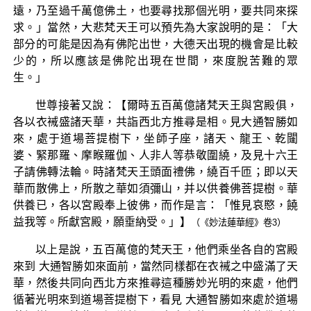
遠，乃至過千萬億佛土，也要尋找那個光明，要共同來探
求。」當然，大悲梵天王可以預先為大家說明的是：「大
部分的可能是因為有佛陀出世，大德天出現的機會是比較
少的，所以應該是佛陀出現在世間，來度脫苦難的眾
生。」
世尊接著又說：【爾時五百萬億諸梵天王與宮殿俱，
各以衣裓盛諸天華，共詣西北方推尋是相。見大通智勝如
來，處于道場菩提樹下，坐師子座，諸天、龍王、乾闥
婆、緊那羅、摩睺羅伽、人非人等恭敬圍繞，及見十六王
子請佛轉法輪。時諸梵天王頭面禮佛，繞百千匝；即以天
華而散佛上，所散之華如須彌山，并以供養佛菩提樹。華
供養已，各以宮殿奉上彼佛，而作是言：「惟見哀愍，饒
益我等。所獻宮殿，願垂納受。」】
（《妙法蓮華經》卷3）
以上是說，五百萬億的梵天王，他們乘坐各自的宮殿
來到 大通智勝如來面前，當然同樣都在衣裓之中盛滿了天
華，然後共同向西北方來推尋這種勝妙光明的來處，他們
循著光明來到道場菩提樹下，看見 大通智勝如來處於道場