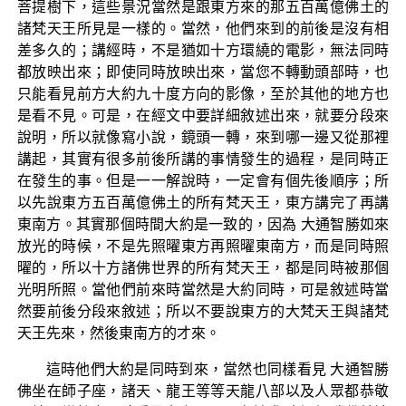
菩提樹下，這些景況當然是跟東方來的那五百萬億佛土的
諸梵天王所見是一樣的。當然，他們來到的前後是沒有相
差多久的；講經時，不是猶如十方環繞的電影，無法同時
都放映出來；即使同時放映出來，當您不轉動頭部時，也
只能看見前方大約九十度方向的影像，至於其他的地方也
是看不見。可是，在經文中要詳細敘述出來，就要分段來
說明，所以就像寫小說，鏡頭一轉，來到哪一邊又從那裡
講起，其實有很多前後所講的事情發生的過程，是同時正
在發生的事。但是一一解說時，一定會有個先後順序；所
以先說東方五百萬億佛土的所有梵天王，東方講完了再講
東南方。其實那個時間大約是一致的，因為 大通智勝如來
放光的時候，不是先照曜東方再照曜東南方，而是同時照
曜的，所以十方諸佛世界的所有梵天王，都是同時被那個
光明所照。當他們前來時當然是大約同時，可是敘述時當
然要前後分段來敘述；所以不要說東方的大梵天王與諸梵
天王先來，然後東南方的才來。
這時他們大約是同時到來，當然也同樣看見 大通智勝
佛坐在師子座，諸天、龍王等等天龍八部以及人眾都恭敬