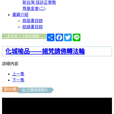
新台灣 採訪正覺教
育基金會(二)
書籍介紹
局版書目錄
結緣書目錄
分
Facebook
Twitter
Line
三乘菩提之法華經講義(二)
享
化城喻品——諸梵請佛轉法輪
詳細內容
上一集
下一集
第008集
由 正嫻老師開示