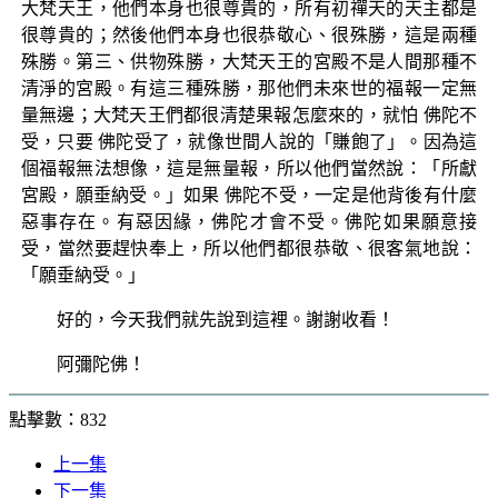
大梵天王，他們本身也很尊貴的，所有初禪天的天主都是
很尊貴的；然後他們本身也很恭敬心、很殊勝，這是兩種
殊勝。第三、供物殊勝，大梵天王的宮殿不是人間那種不
清淨的宮殿。有這三種殊勝，那他們未來世的福報一定無
量無邊；大梵天王們都很清楚果報怎麼來的，就怕 佛陀不
受，只要 佛陀受了，就像世間人說的「賺飽了」。因為這
個福報無法想像，這是無量報，所以他們當然說：「所獻
宮殿，願垂納受。」如果 佛陀不受，一定是他背後有什麼
惡事存在。有惡因緣，佛陀才會不受。佛陀如果願意接
受，當然要趕快奉上，所以他們都很恭敬、很客氣地說：
「願垂納受。」
好的，今天我們就先說到這裡。謝謝收看！
阿彌陀佛！
點擊數：832
上一集
下一集