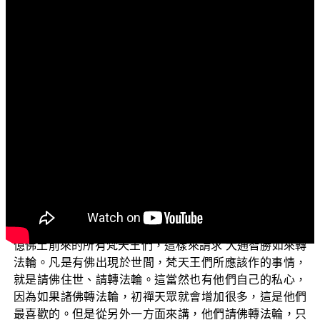
文字內容
各位菩薩：阿彌陀佛！
歡迎收看正覺教團為諸位觀眾菩薩們準備的「三乘菩
提之法華經講義」。
我們再繼續 平實導師《法華經講義》的導讀，下列經
文述說如下：【爾時諸梵天王偈讚佛已，各作是言：「唯
願世尊轉於法輪，度脫眾生，開涅槃道。」時諸梵天王，
一心同聲而說偈言：世雄兩足尊，惟願演說法；以大慈悲
力，度苦惱眾生。爾時大通智勝如來，默然許之。】
（《妙
法蓮華經》卷3）
我們一起來看這一段說明，這是說：從東方這五百萬
億佛土前來的所有梵天王們，這樣來請求 大通智勝如來轉
法輪。凡是有佛出現於世間，梵天王們所應該作的事情，
就是請佛住世、請轉法輪。這當然也有他們自己的私心，
因為如果諸佛轉法輪，初禪天眾就會增加很多，這是他們
最喜歡的。但是從另外一方面來講，他們請佛轉法輪，只