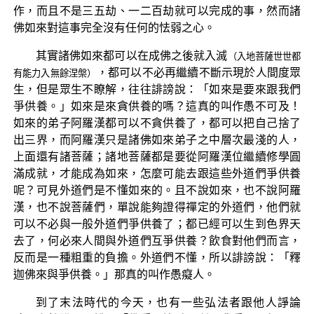
作，而且不是三五劫、一二百劫就可以完成的事，然而諸
佛如來對這事完全沒有任何的怯弱之心。
其實諸佛如來都可以在成佛之後就入滅
（入地菩薩世世都
，都可以不必再繼續不斷示現於人間度眾
有能力入無餘涅槃）
生，但是眾生不瞭解，往往誹謗說：「如來是要來跟我們
爭供養。」如來是來貪供養的嗎？這真的叫作愚不可及！
如來的弟子阿羅漢都可以不貪供養了，都可以把自己捨了
出三界，而阿羅漢只是諸佛如來弟子之中層次最淺的人，
上面還有諸菩薩；諸地菩薩都是要從阿羅漢位繼續修學圓
滿成就，才能成為如來，怎麼可能去跟這些外道們爭供養
呢？可見外道們是不懂如來的。且不說如來，也不說阿羅
漢，也不說菩薩們，單說能夠證得禪定的外道們，他們就
可以不必與一般外道們爭供養了；都已經可以生到色界天
去了，何必來人間與外道們互爭供養？飲食對他們而言，
反而是一種粗重的負擔。外道們不懂，所以誹謗說：「釋
迦佛來與爭供養。」那真的叫作愚癡人。
到了末法時代的今天，也有一些弘法者跟他人諍論