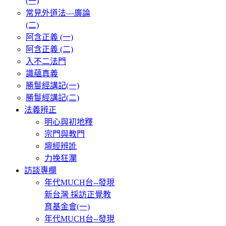
(一)
常見外道法—廣論
(二)
阿含正義 (一)
阿含正義 (二)
入不二法門
識蘊真義
勝鬘經講記(一)
勝鬘經講記(二)
法義辨正
明心與初地釋
宗門與教門
壇經辨訛
力挽狂瀾
訪談專欄
年代MUCH台--發現
新台灣 採訪正覺教
育基金會(一)
年代MUCH台--發現