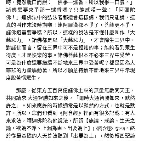
時，竟然脫口而說：「佛爭一爐香，所以我爭一口氣。」
諸佛需要來爭那一爐香嗎？只能感嘆一聲：「阿彌陀
佛！」連佛法中的弘法者都還會這樣講，我們只能說，這
真的叫作末法時期啦！連阿羅漢都不爭了，菩薩更不爭，
諸佛還需要爭嗎？所以，這樣的說法是不懂什麼叫作「大
慈悲力」，諸佛都是以「大慈悲力」，才會降生三界中。
對諸佛而言，留在三界中可不是輕鬆的事；能夠看到眾生
得度，才是快樂的事。諸佛菩薩根本不必來三界中受苦，
可是為什麼還要繼續不斷地來三界中受苦呢？都是因為大
慈悲的力量驅動著，所以才願意持續不斷地來三界中示現
度脫苦惱眾生。
那麼，從東方五百萬億諸佛土來的無量無數梵天王，
共同請求 大通智勝如來之後，「爾時大通智勝如來，默然
許之」。如來應許的時候通常是以默然的方式，也就是默
許。所以，您們也看到《阿含經》裡面有很多記載：有人
來求法，釋迦佛陀為他說法，所謂【施論、戒論、生天之
論，欲為不淨、上漏為患、出要為上】
。終
(《阿含經》卷20)
於從最基礎的人天善法聽到「出要為上」，然後轉四聖諦