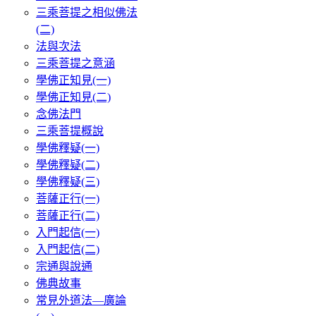
三乘菩提之相似佛法
(二)
法與次法
三乘菩提之意涵
學佛正知見(一)
學佛正知見(二)
念佛法門
三乘菩提概說
學佛釋疑(一)
學佛釋疑(二)
學佛釋疑(三)
菩薩正行(一)
菩薩正行(二)
入門起信(一)
入門起信(二)
宗通與說通
佛典故事
常見外道法—廣論