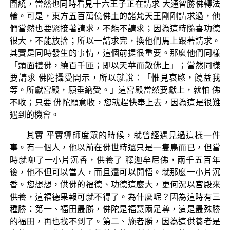
圍繞，當然也同時看見十六王子正在請求 大通智勝佛轉法
輪。可是，東方五百萬億佛土的諸梵天王剛剛請求過，他
們當然也要緊接著請求，不能不請求；因為這時隨喜功德
很大，不能放捨；所以一請求完，換他們馬上跟著請求。
其實是同時發生的事情，這個前提很重要。那麼他們同樣
「頭面禮佛，繞百千匝；即以天華而散佛上」；當然同樣
要請求 佛陀攝受開示，所以就說：「惟見哀愍，饒益我
等。所獻宮殿，願垂納受。」這宮殿當然要獻上，就怕 佛
不收；只要 佛陀願意收，您就趕快奉上去，因為這是很難
遇到的機會。
其實 平實導師度眾的時候，就曾經遇見過這樣一件
事。有一個人，他以前在佛世時還只是一隻鳥而已，但當
時就啣了一小片沉香，供養了 釋迦牟尼佛，兩千五百年
後，他不但可以當人，而且還可以開悟。就那麼一小片沉
香。您想想，供佛的福德、功德這麼大，更何況以宮殿來
供養，這福德果報可就不得了。為什麼呢？因為這時有三
種勝：第一、福田最勝，佛陀是福慧兩足尊，這是最殊勝
的福田，再也找不到了。第二、施者勝，因為這供養者是