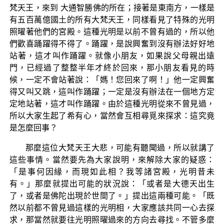
梵天王，來到 大通智勝佛的所在；接著是東南方，一樣是
有五百萬億國土的所有大梵天王，同樣看見了特殊的光明
照曜著他們的宮殿。這種光明是以前不曾有過的，所以他
們歡喜踊躍得不得了。踊躍，是說興奮到沒有辦法好好地
站著，這才叫作踊躍。就像小朋友，如果說父母親出遠
門，已經過了整整半年才終於回來，那小朋友看見的時
候，一定不會站著說：「媽！您回來了啊！」他一定興奮
得又叫又跳，這叫作踊躍；一定是沒有辦法在一個地方定
定地站著，這才叫作踊躍。由於這種光明從來不曾見過，
所以大家生起了希有心，當然會互相尋覓來探求：這究竟
是怎麼回事？
那麼這位大梵天王大悲，可能有聽聞過，所以就講了
這些事情。當然要先為大家說明，來解除大家的疑惑：
「是事何因緣，而現如此相？我等諸宮殿，光明昔未
有。」那麼就提出可能的狀況說：「或者是大德天出生
了，或者是佛陀出現於世間了。」提出這兩種可能。「既
然以前都不曾見過這樣的光明相，大家應該共同一心去探
求，那當然就要往光明照曜過來的方向去尋找。不管多麼