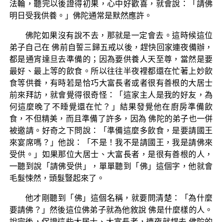
法輪，聽完以後證得初果，心中好歡喜，就會說：「請佛
明日受我供養。」佛陀通常是默然應許。
佛陀如果沒有說不去，那就是一定會去。這時候這位
弟子自己在 佛前自誓三歸五戒以後，趕快回家連夜備辦，
都是通宵達旦去準備的；因為要供養人天至尊，當然是要
最好、最上等的飲食。所以往往半夜裡都還在忙著上妙飲
食等供養，有時若是恰巧大富長者或者很有善根的大居士
前來拜訪，就會覺得很奇怪：「這家主人是我的好友，為
何這麼晚了不睡覺還在忙？」結果發覺他在廚房準備飲
食，不但精美，而且準備了許多，因為 佛陀的弟子也一併
被邀請。好奇之下問說：「準備這麼多飲食，是要請國王
來宴席嗎？」他說：「不是！我不是請國王，我是請佛來
受供。」如果那位大居士、大富長者，是很有善根的人，
一聽到說「請佛受供」，單單聽到「佛」這個字，他就會
毛髮悚然，頭髮豎起來了。
他才剛聽到「佛」這個名稱，就要問清楚：「為什麼
要請佛？」然後這位佛弟子就為他敘說 佛是什麼樣的人。
說完後，保證這些大居士、大富長者，連夜就趕去 佛陀的