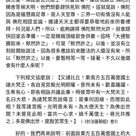
精舍等候天明，他們想要趕快見到 佛陀。這就是說，佛陀
因為是福慧兩足尊，是人天至尊，三界一切有情沒有人能
與 佛陀相提並論，連諸天天主都得要恭敬地前來供養禮
拜，何況是人們。所以，能夠請得 佛陀默然允許，就會趕
快回家去準備，一定是精緻頂級飲食供養。這時「大通智
勝如來，默然許之」，可是「默然許之」以後，並沒有立
刻就開始說法，因為很多應該前來聽法的人還沒有來，所
以「默然許之」以後，要暫時等一等。接著，不久以後還
會有什麼人來呢？
下列經文這麼說：【又諸比丘！東南方五百萬億國土
諸大梵王，各自見宮殿光明照曜，昔所未有。歡喜踊躍，
生希有心，即各相詣共議此事。時彼眾中有一大梵天王，
名曰大悲，為諸梵眾而說偈言：是事何因緣，而現如此
相？我等諸宮殿，光明昔未有。為大德天生？為佛出世
間？未曾見此相，當共一心求。過千萬億土，尋光共推
之；多是佛出世，度脫苦眾生。】
（《妙法蓮華經》卷3）
好的，我們再來說明：前面說東方五百萬億國土的大