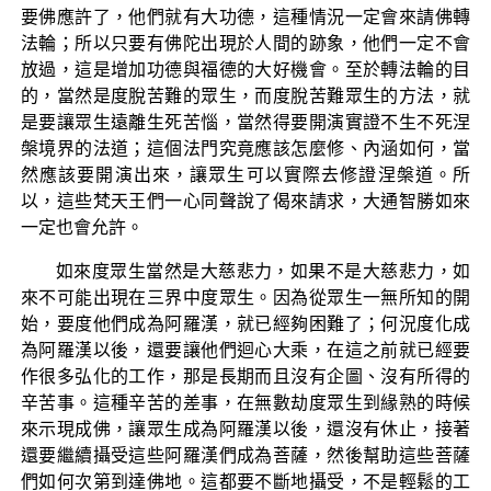
要佛應許了，他們就有大功德，這種情況一定會來請佛轉
法輪；所以只要有佛陀出現於人間的跡象，他們一定不會
放過，這是增加功德與福德的大好機會。至於轉法輪的目
的，當然是度脫苦難的眾生，而度脫苦難眾生的方法，就
是要讓眾生遠離生死苦惱，當然得要開演實證不生不死涅
槃境界的法道；這個法門究竟應該怎麼修、內涵如何，當
然應該要開演出來，讓眾生可以實際去修證涅槃道。所
以，這些梵天王們一心同聲說了偈來請求，大通智勝如來
一定也會允許。
如來度眾生當然是大慈悲力，如果不是大慈悲力，如
來不可能出現在三界中度眾生。因為從眾生一無所知的開
始，要度他們成為阿羅漢，就已經夠困難了；何況度化成
為阿羅漢以後，還要讓他們迴心大乘，在這之前就已經要
作很多弘化的工作，那是長期而且沒有企圖、沒有所得的
辛苦事。這種辛苦的差事，在無數劫度眾生到緣熟的時候
來示現成佛，讓眾生成為阿羅漢以後，還沒有休止，接著
還要繼續攝受這些阿羅漢們成為菩薩，然後幫助這些菩薩
們如何次第到達佛地。這都要不斷地攝受，不是輕鬆的工