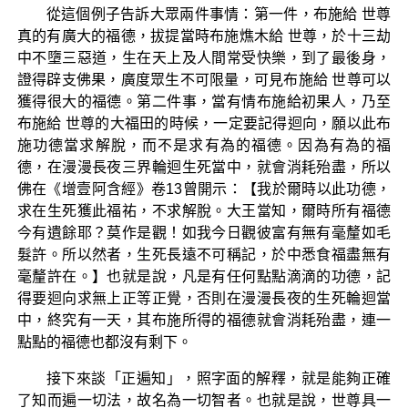
從這個例子告訴大眾兩件事情：第一件，布施給 世尊
真的有廣大的福德，拔提當時布施燋木給 世尊，於十三劫
中不墮三惡道，生在天上及人間常受快樂，到了最後身，
證得辟支佛果，廣度眾生不可限量，可見布施給 世尊可以
獲得很大的福德。第二件事，當有情布施給初果人，乃至
布施給 世尊的大福田的時候，一定要記得迴向，願以此布
施功德當求解脫，而不是求有為的福德。因為有為的福
德，在漫漫長夜三界輪迴生死當中，就會消耗殆盡，所以
佛在《增壹阿含經》卷13曾開示：【我於爾時以此功德，
求在生死獲此福祐，不求解脫。大王當知，爾時所有福德
今有遺餘耶？莫作是觀！如我今日觀彼富有無有毫釐如毛
髮許。所以然者，生死長遠不可稱記，於中悉食福盡無有
毫釐許在。】也就是說，凡是有任何點點滴滴的功德，記
得要迴向求無上正等正覺，否則在漫漫長夜的生死輪迴當
中，終究有一天，其布施所得的福德就會消耗殆盡，連一
點點的福德也都沒有剩下。
接下來談「正遍知」，照字面的解釋，就是能夠正確
了知而遍一切法，故名為一切智者。也就是說，世尊具一