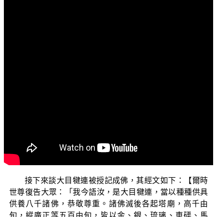
文字內容
各位菩薩：阿彌陀佛！
歡迎收看正覺教團所推出的弘法節目，這個主題名為
「三乘菩提之法華經講義」，是依據 平實導師所著的《法
華經講義》這本書來加以說明。今天繼續前一集的子題
「大目犍連被授記成佛」。
前一集已大略說明大目犍連過往之事有三：一者，大
目犍連想探究 世尊的音聲到底可以傳播多遠，最後發現 世
尊的音聲無有分量，猶如虛空一樣無有邊際。二者，大阿
羅漢的神通力遠不及 世尊的威神之力。三者，大目犍連救
了五百位釋迦族人於缽中，這五百人都化為血水，最後還
是死了，證明了神通力敵不過業力。
接下來談大目犍連被授記成佛，其經文如下：【爾時
世尊復告大眾：「我今語汝，是大目犍連，當以種種供具
供養八千諸佛，恭敬尊重。諸佛滅後各起塔廟，高千由
旬，縱廣正等五百由旬，皆以金、銀、琉璃、車磲、馬