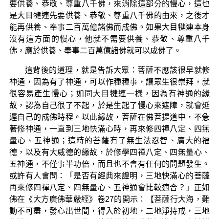
要供養、恭敬、尊重八千佛，來消除這部分的慢心，這也
是大目犍連先要供養、恭敬、尊重八千佛的由來，之後才
能再供養、奉事二百萬億諸佛而成佛。如果大目犍連本身
沒有這方面的慢心，他就不需要供養、恭敬、尊重八千
佛，應於供養、奉事二百萬億諸佛就可以成佛了。
這背後的道理，就是告訴大眾：菩薩不應該很早就修
神通，因為有了神通，可以作種種事，讓眾生很崇拜，就
很容易產生慢心；如同大目犍連一樣，因為有神通的緣
故，認為自己很了不起，於是生起了慢心來遮障，就會延
遲自己的成佛時程。以此緣故，菩薩在佛菩提道中，不急
著修神通，一直到三地快滿心時，再來修四禪八定、四無
量心、五神通；這時的菩薩有了無生法忍智、廣大的福
德，以及有大威德的緣故，於修學四禪八定、四無量心、
五神通，不僅事半功倍，而且也不會有任何的問題發生。
或許有人會問：「是否有經典來證明，三地快滿心的菩薩
再來修四禪八定、四無量心、五神通會比較適合？」正如
佛在《大方廣佛華嚴經》卷27的開示：【菩薩行大海，難
動不可盡，發心出世間，得入於初地，二地淨持戒，三地