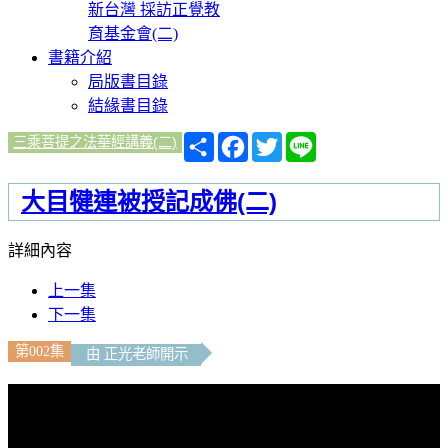
新台灣 採訪正覺教
育基金會(二)
書籍介紹
局版書目錄
結緣書目錄
分
Facebook
Twitter
Line
三乘菩提之法華經講義(二)
享
大目犍連被授記成佛(二)
詳細內容
上一集
下一集
第002集
由 正光老師開示