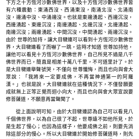
下方之十方恆河沙數佛世界，以及十方恆河沙數佛世界皆
有六種震動：東涌西沒、西涌東沒，南涌北沒、北涌南
沒，邊涌中沒、中涌邊沒。也就是東邊湧起、西邊沉沒，
西邊湧起、東邊沉沒；南邊湧起、北邊沉沒，北邊湧起、
南邊沉沒；兩邊湧起、中間沉沒，中間湧起、兩邊沉沒。
由於 世尊的加持，讓大目犍連可以看到十方恆河沙數佛世
界，大目犍連看了而嚇了一跳，這時才知道 世尊加持他，
讓他可以看見十方恆河沙數佛世界，自己所見不過是八千
佛世界而已，簡直是相差十萬八千里，不可道里計了。於
是大目犍連舉聲號哭，不僅向 世尊懺悔，而且也向與會大
眾說：「我將來一定要成佛，不再當神通第一的阿羅
漢。」也就是說，大目犍連就在這種情況下，不僅發願要
成就無上正等正覺而迴小向大，而且也向與會大眾宣說要
修菩薩道，不願意再當聲聞了。
從上面說明可知，由於大目犍連認為自己可以看見八
千個佛世界，以為自己很了不起，世尊遠不如他所見，於
是生起了慢心；也因為這樣子，他要成佛之前，則要先消
除這部分的慢心。所以大目犍連於開始修菩薩道時，則先