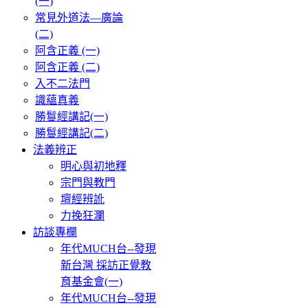
(一)
常見外道法—廣論
(二)
阿含正義 (一)
阿含正義 (二)
入不二法門
識蘊真義
勝鬘經講記(一)
勝鬘經講記(二)
法義辨正
明心與初地釋
宗門與教門
壇經辨訛
力挽狂瀾
訪談專欄
年代MUCH台--發現
新台灣 採訪正覺教
育基金會(一)
年代MUCH台--發現