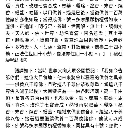
瑙、真珠、玫瑰七寶合成，眾華、瓔珞、塗香、末香、燒
香、繒蓋、幢幡，以用供養。過是已後，當復供養二百萬
億諸佛亦復如是；當得成佛，號曰多摩羅跋栴檀香如來，
應供、正遍知、明行足、善逝、世間解、無上士、調御丈
夫、天人師、佛、世尊。劫名喜滿，國名意樂；其土平
正，頗梨為地，寶樹莊嚴，散真珠華周遍清淨，見者歡
喜。多諸天、人、菩薩、聲聞，其數無量。佛壽二十四小
劫，正法住世四十小劫，像法亦住四十小劫。」】
（《妙法
蓮華經》卷3）
語譯如下：當時 世尊又向大眾公開授記：「我如今告
訴你們，這位大目犍連，他未來將會以種種的供養之具來
一一供養八千尊佛，且對這八千尊佛恭敬尊重。當這八千
尊佛入滅了以後，大目犍連為一一佛各起塔廟，高一千由
旬，長寬各五百由旬，也都以金、銀、琉璃、車磲、馬
瑙、真珠、玫瑰等七寶合成，然後再以眾華、瓔珞、塗
香、末香、燒香、繒蓋、幢幡來供養佛舍利。經過八千尊
佛以後，接著還要繼續供養二百萬億諸佛，他就可以成
佛，佛號為多摩羅跋栴檀香如來，同樣具有十號：應供、