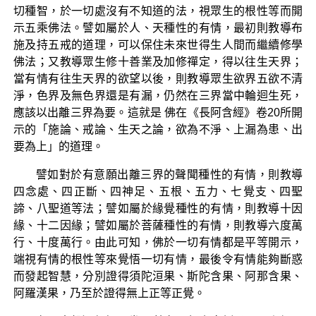
切種智，於一切處沒有不知道的法，視眾生的根性等而開
示五乘佛法。譬如屬於人、天種性的有情，最初則教導布
施及持五戒的道理，可以保住未來世得生人間而繼續修學
佛法；又教導眾生修十善業及加修禪定，得以往生天界；
當有情有往生天界的欲望以後，則教導眾生欲界五欲不清
淨，色界及無色界還是有漏，仍然在三界當中輪迴生死，
應該以出離三界為要。這就是 佛在《長阿含經》卷20所開
示的「施論、戒論、生天之論，欲為不淨、上漏為患、出
要為上」的道理。
譬如對於有意願出離三界的聲聞種性的有情，則教導
四念處、四正斷、四神足、五根、五力、七覺支、四聖
諦、八聖道等法；譬如屬於緣覺種性的有情，則教導十因
緣、十二因緣；譬如屬於菩薩種性的有情，則教導六度萬
行、十度萬行。由此可知，佛於一切有情都是平等開示，
端視有情的根性等來覺悟一切有情，最後令有情能夠斷惑
而發起智慧，分別證得須陀洹果、斯陀含果、阿那含果、
阿羅漢果，乃至於證得無上正等正覺。