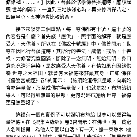
修諸禪，……。】因此，菩薩於修學佛菩提道時，應該謹
遵 世尊的開示，一直到三地快滿心時，再來修四禪八定、
四無量心、五神通會比較適合。
接下來談第二個重點，每一尊佛都有十號，這十號的
內容各是什麼？首先談「應供」，照字面的解釋，就是應
受人、天供養。所以在《佛說十號經》中，佛曾開示：世
尊在因地行菩薩道時，其所行的善法、威儀、戒品、十善
根、力修習究竟圓滿，斷除了一念無明、無始無明，身口
意究竟清淨無染，是故應受人天供養。有情如果有因緣供
養 世尊之大福田，就會有大福德來莊嚴其身，正如 佛在
《優婆塞戒經》卷5的開示：【施須陀洹得無量報，向斯陀
含亦無量報，乃至成佛亦無量報。】也就是說，布施給初
果人，可以得到無量的果報，更何況是布施給 世尊，福德
更是無量報了。
這裡有一個真實例子可以證明布施給 世尊可以獲得無
量福德。在《撰集百緣經》卷3曾開示：在佛世，有一貧窮
人名叫拔提，為他人守園以自活。有一天，擔一束燋木
（也
入城中，遇到一個化人告訴他：「如果你願