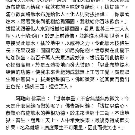
就是引火的木材）
意布施燋木給我，我就布施百味飲食給你。」拔提聽了，
滿心歡喜將燋木布施給化人。化人則對拔提說：「你拿著
燋木，跟著我來到祇樹給孤獨園，我就給你百味飲食。」
拔提就跟著化人來到祇樹給孤獨園，看見 世尊三十二大人
相、八十隨形好，於是上前禮佛，並將燋木供養 世尊。世
尊接受此燋木，插於地中，以威神之力，令此燋木枝條生
長，花果茂盛，團圓可愛，如尼拘陀樹。世尊就在此樹下
結跏趺坐，為百千萬人天眾演說妙法。拔提看到此情形，
心裡很高興，於是五體投地而發大誓願：「以此布施燋木
給佛的功德，使我未來世能夠成就無上正等正覺，廣度眾
生如佛無異。」拔提發誓願已，佛即微笑，從其面門發出
五色光，遶佛三匝，還從頂入。
阿難向 佛稟白：「世尊尊重，不會無緣無故微笑，今
天是什麼因緣而微笑呢？」佛告訴阿難：「拔提以信心、
恭敬心布施燋木的善根功德，於未來世經十三劫，不墮地
獄、畜生、餓鬼，天上、人中常受快樂，最後身得成辟支
佛果，名為離垢，廣度眾生不可限量，因此而微笑也。」