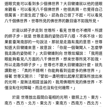
道眼究竟可以看到多少個佛世界？大目犍連就以他的道眼
來觀看，可以看見八千個佛世界，他很高興，也覺得自己
很厲害，於是生起了慢心，認為自己很了不起，可以看見
八千個佛世界，世尊所見的佛世界的數目遠不如我所見。
於是以師子步走到 世尊所，看見 世尊也不禮拜。所謂
的師子步，就是 世尊走路的姿勢四平八穩，不疾不徐，如
果套臺灣南部的一句說法，那就是走路有風的意思。世尊
知道大目犍連來意，故意說：「你是一個聲聞人，怎麼學
我走路的姿勢呢？」大目犍連則向 世尊炫耀說：「我用道
眼能夠看見八方面的八千佛世界，想來世尊所見不如我，
所以走路作師子步。」世尊也不跟大目犍連說什麼，就先
讚歎他：「真的不錯啊！你能夠看到這麼多的佛世界。」
接著 世尊又開示：「譬如一盞明燈比起摩尼寶珠所放出來
的光明，是無法相提並論的，我用佛眼所見的佛世界，不
僅沒有任何障礙，而且也沒有任何邊際。」
於是 世尊放出眉間白毫相的光明，徹照上方、東方、
南方、西方、北方、東北方、東南方、西南方、西北方、