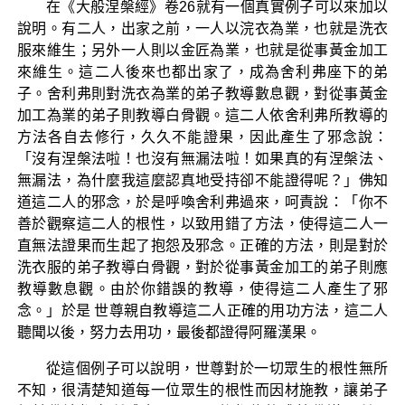
在《大般涅槃經》卷26就有一個真實例子可以來加以
說明。有二人，出家之前，一人以浣衣為業，也就是洗衣
服來維生；另外一人則以金匠為業，也就是從事黃金加工
來維生。這二人後來也都出家了，成為舍利弗座下的弟
子。舍利弗則對洗衣為業的弟子教導數息觀，對從事黃金
加工為業的弟子則教導白骨觀。這二人依舍利弗所教導的
方法各自去修行，久久不能證果，因此產生了邪念說：
「沒有涅槃法啦！也沒有無漏法啦！如果真的有涅槃法、
無漏法，為什麼我這麼認真地受持卻不能證得呢？」佛知
道這二人的邪念，於是呼喚舍利弗過來，呵責說：「你不
善於觀察這二人的根性，以致用錯了方法，使得這二人一
直無法證果而生起了抱怨及邪念。正確的方法，則是對於
洗衣服的弟子教導白骨觀，對於從事黃金加工的弟子則應
教導數息觀。由於你錯誤的教導，使得這二人產生了邪
念。」於是 世尊親自教導這二人正確的用功方法，這二人
聽聞以後，努力去用功，最後都證得阿羅漢果。
從這個例子可以說明，世尊對於一切眾生的根性無所
不知，很清楚知道每一位眾生的根性而因材施教，讓弟子