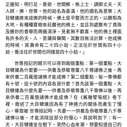
正遍知、明行足、善逝、世間解、無上士、調御丈夫、天
人師、佛、世尊。他的劫名為喜滿，他的國名為意樂；大
目犍連將來成佛的時候，佛土是平整而方正的，以頗梨為
大地，有種種寶樹來莊嚴他的佛土，並且到處散布了真珠
及勝妙的香華而周遍清淨，見者無不歡喜。他的佛土裡面
有許多的天、人、菩薩與聲聞，其數目無法計算。他成佛
的時候，其壽命有二十四小劫，正法住於世間有四十小
劫，像法住於世間也同樣是四十小劫。」
世尊授記的開示可以得到兩個重點：第一個重點，大
目犍連為什麼要一一供養及恭敬尊重八千尊諸佛之後，再
來供養二百萬億諸佛才能成佛？第二個重點，每一尊佛都
有十號，這十號的內容各是什麼？首先談第一個重點，大
目犍連為什麼先要一一供養及恭敬尊重八千尊佛以後，再
來供養二百萬億諸佛才能成佛？在《舊雜譬喻經》卷下
裡，敘述了大目犍連因為有了神通力的關係而產生了慢
心，導致被 世尊授記時，先要一一供養及恭敬尊重八千尊
諸佛以後，才能消除這部分的慢心。其說明如下：有一
天，大目犍連坐在樹下，突然心血來潮，想要知道自己的