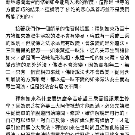
斷地聽聞熏習而修到如今能夠入地的程度，這都是 世尊的
方便善巧的結果。這說明了 佛陀的悲心與善巧並不是我們
所能了知的。
接著我們作一個簡單的復習與提醒：釋迦如來乃至十
方諸如來為眾生演說的法不會有變易，容或有一乘或三乘
的區別，但成佛之法永遠無有改變，會演變的是外道法。
三乘菩提的根源——如來藏這一味法，從凡夫眾生到諸佛
如來，都是同一法味無形無相，永遠一相的如來藏。會演
變改進的是外道法，佛法不會演變，因為實相無二、無
三，只有一個實相如來藏。佛所說法也不會改變，從阿含
到最後的方廣唯識，都以這一味不變的如來藏法為主而為
眾生開演，但是說法會有層次不同。
釋迦如來為什麼要這麼辛苦施設三乘菩提讓眾生修
學？因為佛菩提道要三大阿僧祇劫才能圓滿，必須先讓眾
生從簡單的解脫道開始聽聞、修證，確信解脫是可行的，
自己可以證果，對自己及佛、佛所說法都有證信了，才能
導引他們迴心大乘法。釋迦如來在世時尚且須如此施設三
乘法，何況是末法時期眾生的心性惡劣，福德因緣各方面