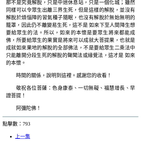
那不是究竟解脫，只是中途休息站，只是一個化城；雖然
同樣可以令眾生出離三界生死，但是這樣的解脫，並沒有
解脫於煩惱障的習氣種子隨眠，也沒有解脫於無始無明的
籠罩，因此仍不離變易生死，這不是 如來下至人間降生想
要給眾生的法。所以，如來的本懷是要眾生將來都能成
佛，所要給眾生的果實是將來可以成就大菩提果，也就是
成就如來果地的解脫的全部佛法，不是要給眾生二乘法中
只能離開分段生死的解脫的聲聞法或緣覺法，這才是 如來
的本懷。
時間的關係，說明到這裡。感謝您的收看！
敬祝各位菩薩：色身康泰、一切無礙、福慧增長、早
證菩提！
阿彌陀佛！
點擊數：793
上一集