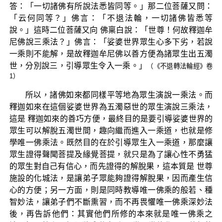
答：「一切諸佛有所說法悉皆同等。」那二位菩薩又問：
「云何同等？」佛言：「不退法輪，一切諸佛皆悉等
說。」這時二位菩薩又向 佛稟白說：「世尊！何故釋迦牟
尼佛說三乘法？」佛言：「娑婆世界眾生心多下劣，若說
一乘則不能解，是故釋迦牟尼佛以善方便為諸眾生出五濁
世，分別說三，引導眾生令入一乘。」
（《不退轉法輪經》卷
1）
所以，諸佛如來都同樣平等地為眾生演說一乘法。而
釋迦如來在這個娑婆世界為五濁惡世的眾生演說三乘法，
這是 釋迦如來的善巧方便，最終目的是要引導娑婆世界的
眾生可以解脫五濁世間，趣向繼而進入一乘道，也就是修
學唯一佛乘法。既然目的在於引導眾生入一乘道，那麼讓
眾生證得聲聞菩提及緣覺菩提，就只是為了讓心性不勇猛
的眾生對自己有信心，而先證得的解脫果，這本質是 世尊
施設的化城法，是讓弟子眾能夠證得解脫果，因而產生信
心的方便；另一方面，則是同時教導唯一佛乘的般若、種
智妙法，讓弟子們不斷熏習，而不再畏懼唯一佛乘深妙法
後，再告訴他們：其實他們所修的本來就是唯一佛乘之