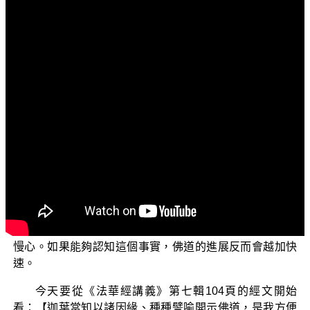
文字內容
各位菩薩：阿彌陀佛！
歡迎收看「三乘菩提之法華經講義」節目。
上次我們說明了三地滿心菩薩，由於依於三地心中所
修無生法忍道種智，及三地滿心前加修四禪八定、四無量
心及五神通後，發起意生身成為大樹菩薩了，能夠到十方
各地度化有緣眾生。但是有這樣大神通力的三地滿心菩
薩，在佛道的修學上，和小藥草、中藥草、上藥草及小樹
一樣，都還是得要依止諸佛如來的法音潤澤，才能依著自
己的能力獲得道業的增上。這在告訴我們一個道理：在佛
道的修學上，越往上、越接近佛地，就會越發覺得自己與
佛陀的距離越遙遠，所以就會越恭敬諸佛如來，而更沒有
慢心。如果能夠認知這個事實，佛道的進展反而會越加快
速。
今天要從《法華經講義》第七輯104頁的經文開始
看：【迦葉當知以諸因緣、種種譬喻開示佛道，是我方便