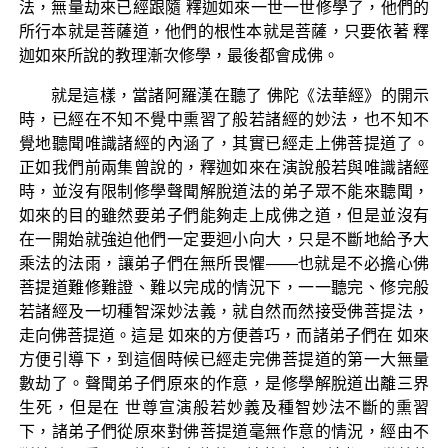
法，無量劫來已經跟隨 釋迦如來一世一世修學了，他們的
所行本就是菩薩道，他們的根性本就是菩薩，只要依著 釋
迦如來所說的教理漸次修學，最後都會成佛。
就是這樣，當諸阿羅漢在聽了 佛陀《法華經》的開示
時，已經在不知不覺中熏習了般若諸經的妙法，也不知不
覺地聽聞唯識諸經的內涵了，其實已經走上佛菩提道了。
正如我們前兩集曾說的，釋迦如來在演說般若與唯識諸經
時，並沒有限制修學聲聞解脫道法的弟子眾不能來聽聞，
如來的目的雖然要弟子們能夠走上成佛之道，但是並沒有
在一開始就強迫他們一定要迴小向大，只是不斷地給予大
乘法的法雨，讓弟子們在無所畏懼——也就是不必擔心佛
菩提道難修難證、難以完成的情況下，一一聽完、修完般
若諸經及一切種智深妙法義，就自然而然接受佛菩提法，
走向佛菩提道。這是 如來的方便善巧，而諸弟子們在 如來
方便引導下，到這個時候已經走完佛菩提道的第一大無量
數劫了。聲聞弟子們原來的作意，是修學解脫道出離三界
生死，但是在 世尊宣演般若妙義及種智妙法不斷的熏習
下，諸弟子們從原來對佛菩提道毫無作意的情況，經由不