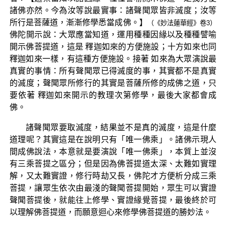
諸佛亦然。今為汝等說最實事：諸聲聞眾皆非滅度；汝等
所行是菩薩道，漸漸修學悉當成佛。】
（《妙法蓮華經》卷3）
佛陀開示說：大眾應當知道，運用種種因緣以及種種譬喻
開示佛菩提道，這是 釋迦如來的方便施設；十方如來也同
釋迦如來一樣，有這種方便施設。接著 如來為大眾演說最
真實的事情：所有聲聞眾已得滅度的事，其實都不是真實
的滅度；聲聞眾所修行的其實是菩薩所修的成佛之道，只
要依著 釋迦如來開示的教理次第修學，最後大家都會成
佛。
諸聲聞眾要取滅度，結果並不是真的滅度，這是什麼
道理呢？其實這是在說明只有「唯一佛乘」。諸佛示現人
間成佛說法，本意就是要演說「唯一佛乘」，本質上並沒
有三乘菩提之區分；但是因為佛菩提道太深、太難如實理
解，又太難實證，修行時劫又長，佛陀才方便析分成三乘
菩提，讓眾生依次由最淺的聲聞菩提開始，眾生可以實證
聲聞菩提後，就能往上修學、實證緣覺菩提，最後終於可
以理解佛菩提道，而願意迴心來修學佛菩提道的勝妙法。