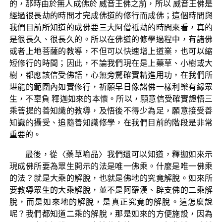
的，那時由於無人成佛於 威音王佛之前，所以 威音王佛是
經過很長劫的時間才完成佛道的修行而成佛；這個時間與
我們目前所知道的成佛要三大阿僧祇劫的時間來看，真的
是很長久、很長久的。所以在佛道的修學過程中，有諸佛
或者上地菩薩的教導，不但可以快速增上道業，也可以縮
短修行的時間；因此，不論我們現在是上藥草、小樹或大
樹，都應該信受佛語，心無旁騖確實精進用功，在我們所
堪能的範圍內如實修行，祈願早日像諸佛一樣利樂有緣眾
生，不辜負 釋迦如來的本懷。所以，願意信受確實證悟三
乘菩提的善知識的教導，及悟後不得少為足，願意接受善
知識的攝受、追隨善知識修學，在我們目前的階段是非常
重要的。
最後，從〈藥草喻品〉我們還可以知道，釋迦如來示
現成佛所要為眾生開示的法是唯一佛乘。什麼是唯一佛乘
的法？就是大乘的解脫，也就是佛地的究竟解脫。如來所
要教導眾生的大乘解脫，並不是阿羅漢、辟支佛的二乘解
脫，而是如來地的解脫，是真正究竟的解脫。這怎麼說
呢？我們都知道二乘的解脫，那是如來的方便施設，因為