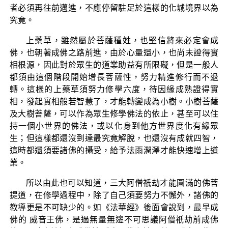
者必須再往前邁進，不應停留駐足於這樣的化城境界以為
究竟。
上藥草，雖然屬於菩薩種姓，也堅信將來必定會成
佛，也朝著成佛之路前進，由於心量還小，也尚未證得實
相根源，因此對於眾生的道業助益有所限礙，但是一般人
都須由這個階段開始增長菩薩性，努力精進修行而不退
轉。這樣的上藥草須努力修學六度，待因緣成熟證得實
相，發起實相般若智慧了，才能轉變成為小樹。小樹菩薩
及大樹菩薩，可以作為眾生修學佛法的依止，甚至可以住
持一個小世界的佛法，或以化身到他方世界度化有緣眾
生；但這樣都還沒到達最究竟解脫，也還沒有成就四智，
這時都還須要諸佛的攝受，給予法雨潤澤才能快速增上道
業。
所以由此也可以知道，三大阿僧祇劫才能圓滿的佛菩
提道，在修學過程中，除了自己須要努力不懈外，諸佛的
教導更是不可缺少的。如《法華經》後面會說到，最早成
佛的 威音王佛，是過無量無邊不可思議阿僧祇劫前成佛