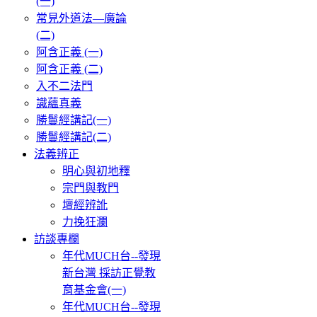
(一)
常見外道法—廣論
(二)
阿含正義 (一)
阿含正義 (二)
入不二法門
識蘊真義
勝鬘經講記(一)
勝鬘經講記(二)
法義辨正
明心與初地釋
宗門與教門
壇經辨訛
力挽狂瀾
訪談專欄
年代MUCH台--發現
新台灣 採訪正覺教
育基金會(一)
年代MUCH台--發現