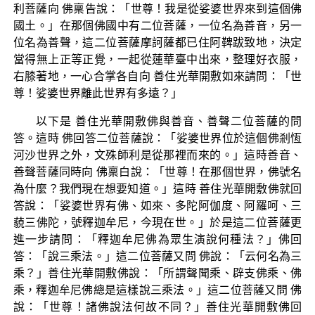
利菩薩向 佛稟告說：「世尊！我是從娑婆世界來到這個佛
國土。」在那個佛國中有二位菩薩，一位名為善音，另一
位名為善聲，這二位菩薩摩訶薩都已住阿鞞跋致地，決定
當得無上正等正覺，一起從蓮華臺中出來，整理好衣服，
右膝著地，一心合掌各自向 善住光華開敷如來請問：「世
尊！娑婆世界離此世界有多遠？」
以下是 善住光華開敷佛與善音、善聲二位菩薩的問
答。這時 佛回答二位菩薩說：「娑婆世界位於這個佛剎恆
河沙世界之外，文殊師利是從那裡而來的。」這時善音、
善聲菩薩同時向 佛稟白說：「世尊！在那個世界，佛號名
為什麼？我們現在想要知道。」這時 善住光華開敷佛就回
答說：「娑婆世界有佛、如來、多陀阿伽度、阿羅呵、三
藐三佛陀，號釋迦牟尼，今現在世。」於是這二位菩薩更
進一步請問：「釋迦牟尼佛為眾生演說何種法？」佛回
答：「說三乘法。」這二位菩薩又問 佛說：「云何名為三
乘？」善住光華開敷佛說：「所謂聲聞乘、辟支佛乘、佛
乘，釋迦牟尼佛總是這樣說三乘法。」這二位菩薩又問 佛
說：「世尊！諸佛說法何故不同？」善住光華開敷佛回