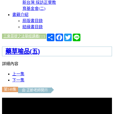
新台灣 採訪正覺教
育基金會(二)
書籍介紹
局版書目錄
結緣書目錄
分
Facebook
Twitter
Line
三乘菩提之法華經講義(一)
享
藥草喻品(五)
詳細內容
上一集
下一集
第148集
由 正齡老師開示