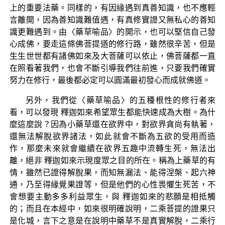
上的重要法藥。同樣的，有因緣遇到真善知識，也不應輕
言離開，因為善知識難值遇，有真修實證又無私心的善知
識更難遇到。由〈藥草喻品〉的開示，也可以堅信自己發
心成佛，要走這條佛菩提道的修行路，雖然很辛苦，但是
生生世世都有諸佛如來及大菩薩可以依止，佛菩薩都一直
在照看著我們，也會不斷引導我們往前進，只要我們確實
努力在修行，最後都必定可以圓滿最初發心而成就佛道。
另外，我們從〈藥草喻品〉的五種根性的修行者來
看，可以發現 釋迦如來希望眾生都能快速成為大樹。為什
麼這麼說？因為小藥草還在欲界中，對欲界貪尚有執著，
還無法解脫欲界諸法，如此就會不斷為五欲的受用而造
作，那麼未來就會繼續在欲界五趣中流轉生死，無法出
離，絕非 釋迦如來示現度眾之目的所在。稱為上藥草的有
情，雖然已證得解脫果，而知無漏法、能得涅槃、起六神
通，乃至得緣覺果證等，但是他們的心性畏懼生死苦，不
會想要主動多多利益眾生，與 釋迦如來的悲願是相抵觸
的；而且在本經中，如來很明確說明，二乘菩提的證果只
是化城，言下之意是在說明中藥草不是真實解脫，二乘行