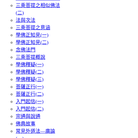
三乘菩提之相似佛法
(二)
法與次法
三乘菩提之意涵
學佛正知見(一)
學佛正知見(二)
念佛法門
三乘菩提概說
學佛釋疑(一)
學佛釋疑(二)
學佛釋疑(三)
菩薩正行(一)
菩薩正行(二)
入門起信(一)
入門起信(二)
宗通與說通
佛典故事
常見外道法—廣論