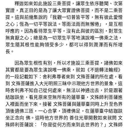
釋迦如來如此施設三乘菩提，讓眾生依序聽聞、次第
實證，真正目的是為了讓大眾實證佛菩提，而不是二乘菩
提。這與前幾集說的「我觀一切普皆平等，無有彼此愛憎
之心；恆為一切平等說法。等雨法雨而無懈倦」，是互相
呼應的。因為看待眾生平等，沒有此與彼的區別，對眾生
無貪厭之心；總是為一切眾生平等地演說唯一佛乘之法，
眾生隨其根性能夠領受多少，都可以得到潤澤而有所增
長。
因為眾生根性有別，所以才施設三乘菩提，諸佛如來
其實都是要為眾生演說唯一佛乘，就如《不退轉法輪經》
的一段記載如下：舍利弗尊者來到 文殊菩薩的所在處，看
到 文殊菩薩進入大光明照三昧中示現他方世界的景象，這
時舍利弗不知自己從何處來，無法以神通出去，於是跟著
結跏趺坐，看見原來空無所有的蓮華臺，文殊師利菩薩進
入裡面而坐下來。接著 文殊菩薩與蓮華臺同時上升至色界
頂後遶佛三匝，一心合掌，頂禮佛足，在蓮華臺中結跏趺
坐正念向 佛。這時他方世界的 善住光華開敷如來就問 文
殊師利菩薩說：「你是從何方而來到此世界的？」文殊師