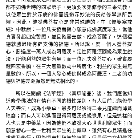
都不如佛世時的四眾弟子，更須要次第修學的三乘法教，
以使眾生對於深廣的佛菩提道深妙法的長劫修學無所畏
懼。因此，能發佛菩提心是非常殊勝的，在《優婆塞戒
經》中就說：一位凡夫發菩提心願意成佛廣度眾生，當他
真實發起四宏誓願，並且確實去做、成為菩薩了，這個福
德就勝過所有辟支佛的福德。所以說，度一個人發菩提
心，勝過度一萬人成為阿羅漢。定性阿羅漢隨緣為眾生說
法，所能利益的眾生有量；而一位凡夫發菩提心，確實履
踐四宏誓願，在三大無量數劫中所度化、利益的眾生是無
量數的。所以，一個人發心成佛與成為阿羅漢，二者的功
德與福德差距顯然是無法相比的。
所以在閱讀《法華經》〈藥草喻品〉後，我們應當知
道修學佛法的有情有不同的根性差別，有人目前只能修學
人天善法，成為小藥草，最多可以獲得二乘見道繼而薄貪
瞋癡；而有人可以進而證得阿羅漢或緣覺果，但是這樣的
人也只是中藥草，因為他們不敢發大心世世利樂眾生；而
願意發心一世一世利樂眾生的上藥草，雖然有心且精進在
求佛及修行，因為還未打破無始無明，但是努力在朝佛菩