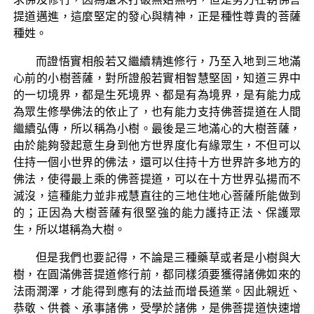
提道邁進，這麼堅定的發心與精神，正是種性尊貴的菩薩
種姓。
而證悟實相般若又繼續精進修行，乃至入地到三地滿
心前的小樹菩薩，對所證般若實相智慧堅固，知道三界中
的一切境界，都是生死境界、都是有為境界，是有能力成
為眾生修學佛法的依止了，也有能力支持佛菩提道在人間
繼續弘傳，所以稱為小樹。最後是三地滿心的大樹菩薩，
由於能夠發起意生身到他方世界度化有緣眾生，不但可以
住持一個小世界的佛法，還可以住持十方世界許多地方的
佛法，使得最上乘的佛菩提道，可以在十方世界弘揚而不
滅沒，這種能力並非戒慧直往的三地住地心菩薩所能做到
的；正因為大樹菩薩有很堅強的能力護持正法、保護眾
生，所以堪稱為大樹。
但是我們也要記得，不論是三種藥草或者是小樹與大
樹，在圓滿佛菩提道修行前，都同樣須要獲得諸佛如來的
法雨潤澤，才能得到應有的法益而增長道業。因此親近、
恭敬、供養、承事諸佛，受學於諸佛，是佛菩提道快速增