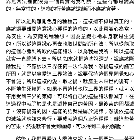
界無常法裡面沒有一個真實的我可說，這些行都是變異
的、無常性的，這樣的行苦應該遠離而不應該貪著。
所以能夠離開色身的種種苦，這樣還不算是真正的，
應該還要離開這意識心種種的這樣的，以此意識心為常、
為安住、為安隱的種種想。因為意識心祂本身就是生滅
的，所以從這意識心再去執取世間諸所有法；所以從能取
的這個心識到所取的這樣諸法，以為我是我所，所以這樣
就會一直纏縛下去。所以 如來就把這些說清楚，說應該斷
除我見，不應該以三界任何一法作為我。然後這樣的諸苦
所因，就是以貪愛這三界諸法，說要保持這個見聞覺知心
不會滅；所以這樣的愛、取之後，就產生未來世的後有，
不斷地生死輪迴。如果不再這樣執取三界的種種，就可以
不用受到三界的束縛，可以將自己的這些諸法都滅了，在
這過程中就等於是也是滅掉自己的苦因。最後苦的因都滅
了，沒有後有的因，這樣的話就是屬於滅諦；然後依這樣
的滅諦就應該來修行，要成就這個八正道種種；離這些苦
的苦果，然後就不會受到纏縛，可以得到二乘的解脫。
然後，我們再看以大乘法來說，每一個聖諦——苦聖