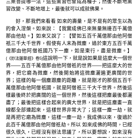
三乘菩提哪一法，這些熏習也會成為種子；然後不斷地熏
習改變、不斷地增上，最後就可以成就佛果。
好，那我們來看看 如來的壽量，是不是有的眾生以為
的會入涅槃。如來說：【我實成佛已來無量無邊百千萬億
那由他劫。】如來又說了：【譬如五百千萬億那由他阿僧
祇三千大千世界，假使有人末為微塵，過於東方五百千萬
億那由他阿僧祇國乃下一塵，如是東行，盡是微塵。】
這說明一下，就是說如果是這麼大一個世
(《妙法蓮華經》卷5)
界——五百千萬億那由他阿僧祇的世界——把這麼大的世
界，把它磨為微塵，然後開始將這微塵灑遍更廣闊的世
界；這樣的每一個塵跟塵的距離，就是剛才的那個五百千
萬億那由他阿僧祇國，就是阿僧祇三千大千世界。然後這
樣最後終於把廣闊的這一個世界，然後這樣把塵最後都灑
盡了；最後把這樣合起來的廣大世界，就是把這塵畫一直
線都全部連起來，這樣世界非常大了；這樣一塵一劫，就
是再把它磨為微塵，這樣一塵一劫，我成佛以來，復過於
此百千萬億那由他阿僧祇劫。所以 如來成佛的時間，已經
很久很久，已經沒有辦法思議了，所以要想說，如來沒有