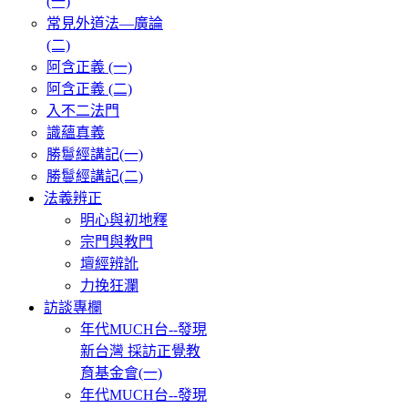
(一)
常見外道法—廣論
(二)
阿含正義 (一)
阿含正義 (二)
入不二法門
識蘊真義
勝鬘經講記(一)
勝鬘經講記(二)
法義辨正
明心與初地釋
宗門與教門
壇經辨訛
力挽狂瀾
訪談專欄
年代MUCH台--發現
新台灣 採訪正覺教
育基金會(一)
年代MUCH台--發現