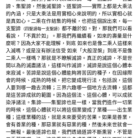
諦、集聖諦，然後滅聖諦、道聖諦——實際上都是大乘法
的內涵，只是大乘法是用實相心來說明的，所以實相心就
是真如心。二乘在作結集的時候，也把這個說出來，每一
支聖諦
都不離於如。對，那我們可以看
（四聖諦每一支聖諦）
看說，「不異於如」。那我們再繼續看，如來的壽量是什
麼呢？因為大家不能理解，到底 如來也是像二乘人這樣來
入滅嗎？或是沒有辦法信受 如來「大般涅槃」到底不是像
二乘人一樣嗎？那就是不瞭解滅諦。真正的滅諦，不是世
間以為的滅盡諸法，這樣叫作滅諦，滅諦是說這個心體本
來寂滅。苦諦是說這個心體能夠將苦因的種子，在因緣際
會的時候、成熟的時候，把它變成現行法，包括說，這個
人要到哪一趣去流轉；三界六趣哪一個地方去流轉，這都
是這苦諦成就的範圍。因為這個法、這個心體，可以成就
染淨諸法。集諦——集聖諦也是一樣，當我們造作一切業
的時候，這個心體就可以將這個業變成了業種——出生業
種；這樣業種的話，就是未來要受的苦果。如果是善業，
會有善業的種，那惡業就有惡業的種，然後未來世就會一
一酬報。最後道諦也是，我們透過道諦不斷熏習，不管是