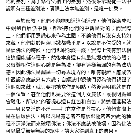
地的差別、為了修行法相上的差別，然後來示現從一法中
說明有三種差別法，實際上法本無差別，是唯一佛乘。
至於密教，他們不能夠知道這個道理，他們從應成派
中觀到自續派中觀，都堅持他們的中觀是對的；而實際
上，他們都用意識心來作為主體，不論他們有沒有支持如
來藏，他們對於阿賴耶識都幾乎是可以說是不信受的。就
是談佛法的時候，他們也跟你談一談，實際上沒有辦法相
信這個能儲存種子，然後本身還有無量無邊功德的心體；
又很難相信這個心體是無為法，卻有這樣無漏的有為法功
德。因此佛法是超過一切尋思境界的，唯有親證。應成派
中觀認為應該只有六識；自續派中觀他們認為他們親證了
這個如來藏，就只要把祂當作是明點，然後這明點就是在
一個位置。甚至他們也是要依這個男女雙修，最後明點還
會融化，所以他的菩提心還有紅色和白色，將這個淫穢法
——男女交淫的不淨——把它當作是菩提心。他們實際上
是在破壞佛法，所以凡是有志者不應該跟隨密宗
的種
(密教)
種不清淨法而來破壞佛法；佛法不應該被破壞，因為佛法
可以攝受無量無邊的眾生，讓大家得到真正的佛果。