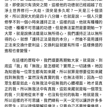
法，即使說只有須臾之間，這樣他的功德就已經超越了在
淨土世界修行一大劫。須臾是多久呢？一天是三十個須
臾，所以須臾大約是四十八分鐘。也就是說，一個人只要
修學不到一個小時來護持正法，這樣的話，他就有種種的
功德、種種不可思議的功德。但是佛法當然是要期勉一下
大眾，就是說佛法還是以無所得心，我們護持正法以無所
得的心，就想「護持正法是我的本分」，然後不是用護持
正法來交換什麼利益；交換利益就變有所得，這樣佛道的
進程也會變慢。
在這樣的歷程中，我們還要再期勉大家，就是說，到
底這「我」和「無我」是怎樣呢？實際上一切諸佛，祂因
為知道每一位眾生都有如來藏，所以就算是想要從如來藏
找到無我性，當然沒有真實的我，也無法得到；因為一切
眾生都是如此，在無我法中這無我的心體裡面，祂才是真
正的我。所以無我法中有真我，這如來藏就是每一個眾生
的我，只是祂從來不會、也沒有任何的執取，祂就是我。
所以這樣的不可思議，我們總有一天一定可以讓許許多多
的眾生，可以證悟開解這佛法。只要自己不要放棄佛道，