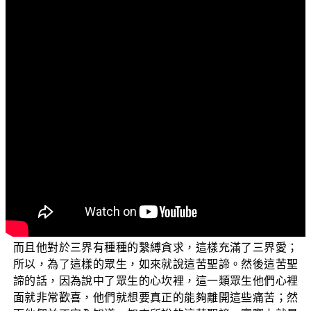
文字內容
各位菩薩：阿彌陀佛！
這系列是「三乘菩提之法華經講義」，然後今天的題
目是「為諸小智，方便說道」。
那我們來看經典中的這個偈頌：【若人小智深著愛
欲，為此等故說於苦諦，眾生心喜得未曾有。佛說苦諦真
實無異，若有眾生不知苦本，深著苦因不能暫捨，為是等
故方便說道：諸苦所因貪欲為本，若滅貪欲無所依止，滅
盡諸苦名第三諦。為滅諦故修行於道，離諸苦縛名得解
脫。】
這是在說明四聖諦，因為有人根器
(《妙法蓮華經》卷2)
他是屬於比較小，然後他所奢求的這個智慧，只要能夠解
脫分段生死，然後不希望得到 如來廣大無量無邊的智慧；
而且他對於三界有種種的繫縛貪求，這樣充滿了三界愛；
所以，為了這樣的眾生，如來就說這苦聖諦。然後這苦聖
諦的話，因為說中了眾生的心坎裡，這一類眾生他們心裡
面就非常歡喜，他們就想要真正的能夠離開這些痛苦；然