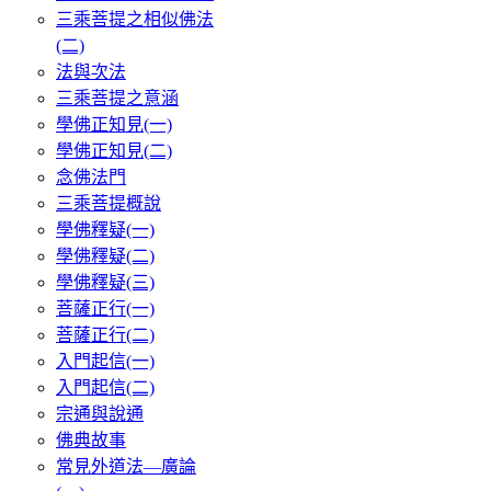
三乘菩提之相似佛法
(二)
法與次法
三乘菩提之意涵
學佛正知見(一)
學佛正知見(二)
念佛法門
三乘菩提概說
學佛釋疑(一)
學佛釋疑(二)
學佛釋疑(三)
菩薩正行(一)
菩薩正行(二)
入門起信(一)
入門起信(二)
宗通與說通
佛典故事
常見外道法—廣論