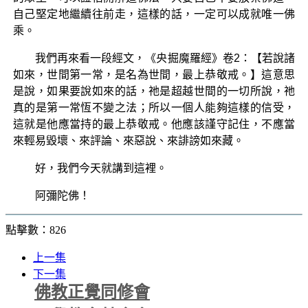
自己堅定地繼續往前走，這樣的話，一定可以成就唯一佛
乘。
我們再來看一段經文，《央掘魔羅經》卷2：【若說諸
如來，世間第一常，是名為世間，最上恭敬戒。】這意思
是說，如果要說如來的話，祂是超越世間的一切所說，祂
真的是第一常恆不變之法；所以一個人能夠這樣的信受，
這就是他應當持的最上恭敬戒。他應該謹守記住，不應當
來輕易毀壞、來評論、來惡說、來誹謗如來藏。
好，我們今天就講到這裡。
阿彌陀佛！
點擊數：826
上一集
下一集
佛教正覺同修會