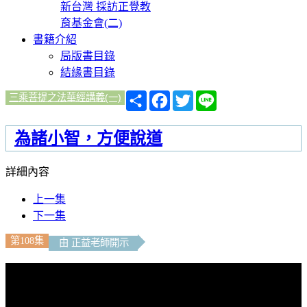
新台灣 採訪正覺教
育基金會(二)
書籍介紹
局版書目錄
結緣書目錄
分
Facebook
Twitter
Line
三乘菩提之法華經講義(一)
享
為諸小智，方便說道
詳細內容
上一集
下一集
第108集
由 正益老師開示