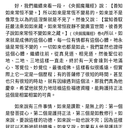
好，我們繼續來看一段，《央掘魔羅經》說：【善知
如來常恒不變。】所以如來是常恆不變易的，如來並不是
像眾生以為的這涅槃就是不見了。然後又說：【當知善馭
莊嚴法乘如如來藏，如來常恒寂靜不變廣宣世間，彼善男
子說如來常恒不變如來之藏。】
所以，如
(《央掘魔羅經》卷4)
來就是成佛的這個心體，每一位有情都有這個心體，祂永
遠是常恆不變的，一切如來也都是如此。我們當然也證得
這個心體，繼續往前，從真見道、相見道，然後聖位初
地、二地、三地這樣一直走，終於有一天會達到十地滿
心、等覺位、妙覺位，最後成佛。這樣看似很遙遠，但實
際上它一定是一個歷程；有的菩薩修了很短的時間，甚至
也只有很短的時劫，就有因緣遇到這個法，那我們真為他
慶幸，希望他就努力地培植這些福德資糧，能夠護持正法
這個是相當相當的可貴。
如來說有三件事情，如來是讚歎、是無上的：第一個
是發菩提心，第二個是護持正法，第三個是如教修行。如
來說，要說這樣的功德，如來說一劫也說不完；因為這樣
就可以不斷地超劫精進。如來又說，如果有人他是護持正