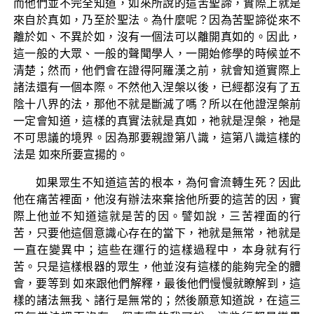
而他們並不完全知道，如來所說的這苦聖諦，實際上就是
來自於真如，乃至於聖法。為什麼呢？因為苦聖諦從來不
離於如、不異於如，沒有一個法可以離開真如的。因此，
這一般的大眾、一般的聲聞學人，一開始修學的時候並不
清楚；然而，他們會在證得阿羅漢之前，就會知道實際上
諸法還有一個本際。不然他入涅槃以後，已經都沒有了五
陰十八界的法，那他不就是斷滅了嗎？所以在他證涅槃前
一定會知道，這樣的真實法就是真如，祂就是涅槃，祂是
不可思議的境界。因為那要親證第八識，這第八識這樣的
法是 如來所要宣揚的。
如果眾生不知道這苦的根本，為何會流轉生死？因此
他在痛苦裡面，他沒有辦法來棄捨他所要的這苦的因，實
際上他並不知道這就是苦的因。譬如說，三苦裡面的行
苦，只要他這個意識心存在的當下，祂就是無常，祂就是
一直在變異中；這些在運行的這樣過程中，本身就有行
苦。只是這樣根器的眾生，他並沒有這樣的能夠完全的體
會，要等到 如來跟他們解釋，最後他們慢慢就瞭解到，這
樣的諸法無我、諸行是無常的；然後願意知道說，在這三