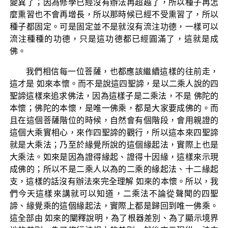
變異了；因為修學已經沒有辦法再超越了，所以種子再怎
麼熏習也不會再增長，所以那時候已經不受熏習了，所以
種子都固定。可是固定並不是就沒有流注功德，一樣可以
流注種種的功德，只是這功德都已經圓滿了，這就是成
佛。
我們相信每一位菩薩，也都應該繼續這樣的往前走，
這才是 如來本懷。而不是說這四聖諦，是以二乘人說的四
聖諦這樣來追求佛法，因為這樣子是二乘法，不是 佛陀的
本懷；佛陀的本懷，是唯一佛乘，都是大家要成佛的。而
且在這個菩薩階位的時候，自然會有個階段，會用親證的
這個大乘實相心，來作四聖諦的觀行，所以這本來四聖諦
就是大乘法；乃至於緣覺所說的這個緣起法，實際上也是
大乘法。如來是因為證得緣起、證得十因緣，這樣來示現
成佛的；所以不是二乘人以為的二乘的緣起法、十二緣起
支，這樣的話沒有辦法來完全理解 如來的本懷。所以，我
們今天這樣來講就可以知道，二乘法不論從聲聞的四聖
諦、緣覺乘的這個緣起法，實際上都是歸回到唯一佛乘。
這全部由 如來的闡釋說明，為了根器差別、為了顯示境界