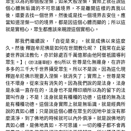
眾生以為的那個般涅槃；如來大般涅槃，實際上就在說這
個心體無垢識的不可思議境界，不是離開這樣的真我以
後，還要去找一個世界，然後或是找一個境界去安住。應
當知道涅槃一切的境界，都是因這個心體而顯的；所以這
就是實相心，眾生都應該來親證這個實相心。
那我們繼續說，「自從是來」，就是成佛以來這麼
久。然後 釋迦牟尼佛是如何在世間教化呢？【我常在此娑
婆世界說法教化，亦於餘處百千萬億那由他阿僧祇國導利
眾生。】
所以 世尊是化無邊身，在許許
(《妙法蓮華經》卷5)
多多的三千大千世界攝受眾生。所以不是說，因為這化現
釋迦牟尼佛示現要入涅槃，就消失了；實際上，世尊是常
住不壞身，從來沒有消失的。因為我們說的是法身，法身
是永遠一直存在的，法身也不是釋印順所以為的留下的法
寶叫作身；不是！法身就是有種種的功德，這樣的無為法
能有種種功德。這個法身實際上就是無垢識，就是經典所
說的真如心體；只是說這個心體在眾生的因地中並沒有那
麼清淨，到了佛地的時候就可以內外俱淨。就是說佛地的
真如心體，是佛地真如，不可思議，一切的種子都不會再