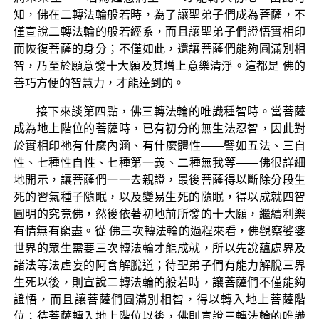
知，佛在二轉法輪般若時，為了讓聖弟子們成為菩薩，不
僅宣說二轉法輪的般若經系，而且讓聖弟子們證悟實相印
而恢復菩薩的身分；不僅如此，還讓菩薩們能夠圓滿別相
智，乃至於願意發十大願及其增上意樂清淨。這都是 佛的
善巧方便的智慧力，才能達到的。
接下來談第四點，佛三轉法輪的唯識種智時。當菩薩
成為地上階位的菩薩時，已有初分的無生法忍智，因此對
於實相印祂有什麼內涵、有什麼體性——譬如五法、三自
性、七種性自性、七種第一義、二種無我等——佛很詳細
地開示，讓菩薩們一一去親證，最後菩薩得以斷除分段生
死的習氣種子隨眠，以及變易生死的隨眠，得以成就四智
圓明的究竟佛，然後依著初地前所發的十大願，繼續利樂
有情無有窮盡。從 佛三次轉法輪的過程來看，佛觀察娑婆
世界的眾生需要三次轉法輪才能成就，所以先說蘊處界及
諸法等法虛妄的阿含解脫道；待聖弟子們有能力解脫三界
生死以後，則宣說二轉法輪的般若時，讓菩薩們不僅能夠
證悟，而且讓菩薩們圓滿別相智，得以轉入地上菩薩階
位；待菩薩轉入地上階位以後，佛則宣說三轉法輪的唯識