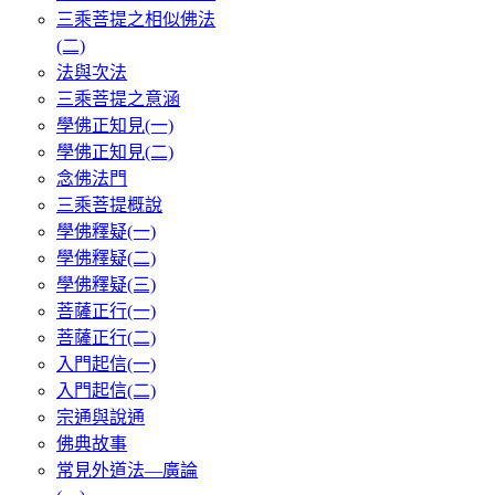
三乘菩提之相似佛法
(二)
法與次法
三乘菩提之意涵
學佛正知見(一)
學佛正知見(二)
念佛法門
三乘菩提概說
學佛釋疑(一)
學佛釋疑(二)
學佛釋疑(三)
菩薩正行(一)
菩薩正行(二)
入門起信(一)
入門起信(二)
宗通與說通
佛典故事
常見外道法—廣論