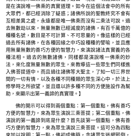
是在演說唯一佛乘的真實道理。如今在這個法會中的所有
大眾們，都已經消除了疑惑；諸佛所說的聖教終究不會有
互相差異之處，永遠都是唯一佛乘而沒有二乘法可說。過
去無數劫以來，無量無數已經滅度的諸佛，有百千萬億的
種種名號，數目是不可計算、不可思量的。像這樣的已經
過去所有諸佛，在各種因緣之中巧設種種的譬喻，並且應
用無量無數的善巧方便的智慧力，來演說諸法真實義的各
種法相。過去的無數諸佛，同樣都是演說唯一佛乘的妙
法，來化度無量無數的眾生，來教導這一些眾生們同樣進
入佛菩提道中。而且過往諸佛等大聖主，了知一切三界世
間的一切有情，以及各種不同種類的眾生深心中，於法上
修學時之所欲望，並且還以許多種不同的方便施設作為幫
助，來顯示出第一義諦的真實理。】
佛的開示可以得到兩個重點：第一個重點，佛有善巧
方便的智慧力，來為眾生演說三乘菩提；第二個重點，佛
演說的第一義諦到底是什麼？首先談第一個重點，佛有善
巧方便的智慧力，來為眾生演說三乘菩提。這可分為四點
來加以說明：第一點，佛初成佛時，念諸眾生迷網邪倒，