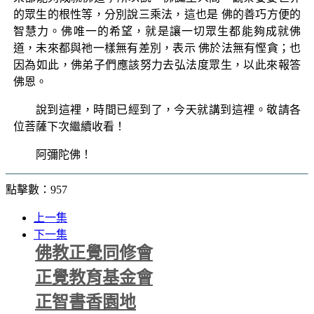
的眾生的根性等，分別說三乘法，這也是 佛的善巧方便的
智慧力。佛唯一的希望，就是讓一切眾生都能夠成就佛
道，未來都與祂一樣無有差別，表示 佛於法無有慳貪；也
因為如此，佛弟子們應該努力去弘法度眾生，以此來報答
佛恩。
說到這裡，時間已經到了，今天就講到這裡。敬請各
位菩薩下次繼續收看！
阿彌陀佛！
點擊數：957
上一集
下一集
佛教正覺同修會
正覺教育基金會
正智書香園地