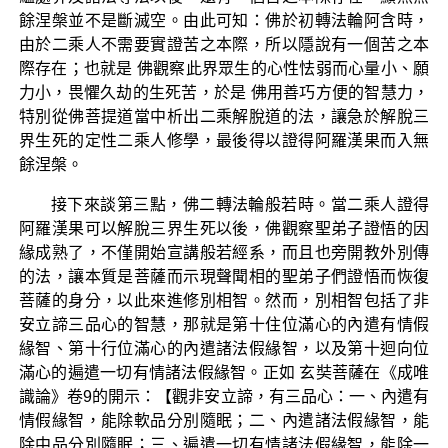
餘涅槃並不是斷滅空。由此可知：佛於初轉法輪阿含時，
由於二乘人不需要實證苦之本際，所以隱說有一個苦之本
際存在；也就是 佛觀察此界眾生的心性怯弱而心量小、願
力小，畏懼久劫的生死苦，於是 佛用善巧方便的智慧力，
特別從佛菩提道當中析出二乘解脫道的法，讓急於解脫三
界生死的定性二乘人修學，最後得以證得阿羅漢果而入無
餘涅槃。
接下來談第三點，佛二轉法輪般若時。當二乘人證得
阿羅漢果可以解脫三界生死以後，佛觀察聖弟子證悟的因
緣成熟了，不僅開始宣講般若經系，而且也旁開教外別傳
的法，讓本質是菩薩而示現聲聞相的聖弟子們證悟而恢復
菩薩的身分，以此來進修別相智。然而，別相智包括了非
安立諦三品心的智慧，那就是第十住位滿心的內遣有情假
緣智、第十行位滿心的內遣諸法假緣智，以及第十迴向位
滿心的遍遣一切有情諸法假緣智。正如 玄奘菩薩在《成唯
識論》卷9的開示：【觀非安立諦，有三品心：一、內遣有
情假緣智，能除軟品分別隨眠；二、內遣諸法假緣智，能
除中品分別隨眠；三、遍遣一切有情諸法假緣智，能除一