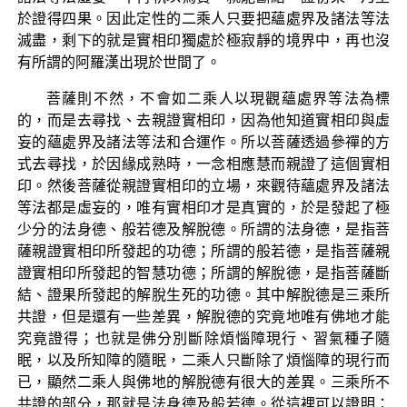
於證得四果。因此定性的二乘人只要把蘊處界及諸法等法
滅盡，剩下的就是實相印獨處於極寂靜的境界中，再也沒
有所謂的阿羅漢出現於世間了。
菩薩則不然，不會如二乘人以現觀蘊處界等法為標
的，而是去尋找、去親證實相印，因為他知道實相印與虛
妄的蘊處界及諸法等法和合運作。所以菩薩透過參禪的方
式去尋找，於因緣成熟時，一念相應慧而親證了這個實相
印。然後菩薩從親證實相印的立場，來觀待蘊處界及諸法
等法都是虛妄的，唯有實相印才是真實的，於是發起了極
少分的法身德、般若德及解脫德。所謂的法身德，是指菩
薩親證實相印所發起的功德；所謂的般若德，是指菩薩親
證實相印所發起的智慧功德；所謂的解脫德，是指菩薩斷
結、證果所發起的解脫生死的功德。其中解脫德是三乘所
共證，但是還有一些差異，解脫德的究竟地唯有佛地才能
究竟證得；也就是佛分別斷除煩惱障現行、習氣種子隨
眠，以及所知障的隨眠，二乘人只斷除了煩惱障的現行而
已，顯然二乘人與佛地的解脫德有很大的差異。三乘所不
共證的部分，那就是法身德及般若德。從這裡可以證明：