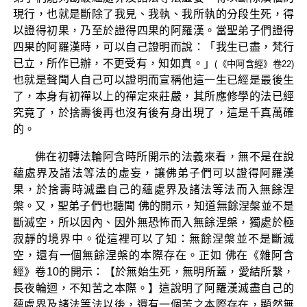
現行，也就是斷除了我見、我執、我所執的分段生死，得
以證得初果，乃至於證得四果的阿羅漢。當聖弟子們證得
四果的阿羅漢時，可以自己證明而說：「我生已盡，梵行
已立，所作已辦，不更受有，知如真。」
(《中阿含經》卷22)
也就是聲聞人自己可以證明而宣稱他這一生已經是最後生
了，本身有初禪以上的禪定來莊嚴，其所應修學的法已經
究竟了，於捨壽後再也沒有後有身出現了，這是千真萬確
的。
佛在初轉法輪阿含時所開示的法義來看，無不是在說
蘊處界及諸法等法的虛妄，讓佛弟子們可以證得阿羅漢
果，於捨壽時滅盡自己的蘊處界及諸法等法而入無餘涅
槃。又，聖弟子們也聽聞 佛的開示，知道無餘涅槃並不是
斷滅空，所以因內、因外無恐怖而入無餘涅槃，獨處於極
寂靜的境界中。從這裡可以了知：無餘涅槃並不是斷滅
空，還有一個無餘涅槃的本際存在。正如 佛在《雜阿含
經》卷10的開示：【於無始生死，無明所蓋，愛結所繫，
長夜輪迴，不知苦之本際。】這說明了阿羅漢滅盡自己的
蘊處界及諸法等法以後，還有一個苦之本際存在，顯然無