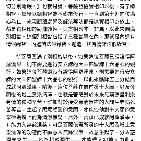
切分別隨眠。】也就是說，菩薩證悟實相印以後，有了總
相智，然後以總相智為基礎來修行，一直到第十迴向位滿
心為止，來現觀蘊處界及諸法等法都是以實相印為依止，
都是實相印的局部體性，與實相印非一非異，以此來圓滿
別相智。這個別相智包括了三種智慧在內，那就是內遣有
情假緣智、內遣諸法假緣智、遍遣一切有情諸法假緣智。
待菩薩圓滿了別相智以後，如果這位菩薩已經證得阿
羅漢果，則不需要進行安立諦的大乘四聖諦十六品心的觀
行。如果這位菩薩還沒有證得阿羅漢果，則需要進行安立
諦的大乘四聖諦十六品心的觀行，以此來斷除五上分結而
成就阿羅漢果。隨後，這位菩薩在佛前發十大願，以及發
願後的增上意樂清淨，也就是菩薩對於未來無窮無盡利樂
有情的種種辛苦，譬如對於接受無窮無盡的人間生老病死
苦等苦，生起了願意領受的意願，才能使他對十大願的意
樂極為增上而為清淨無疑。此外，菩薩已成就阿羅漢果，
有能力入無餘涅槃，可是菩薩依著所發的十大願及增上意
樂清淨的功德而不願意入無餘涅槃，故意生起了一分思惑
潤未來生——名為起惑潤生——才能轉入初地。由此可