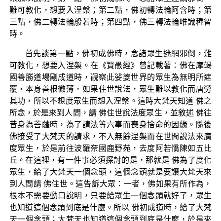
難可教化，想要入涅槃；第二點，佛初轉法輪阿含時；第
三點，佛二轉法輪般若時；第四點，佛三轉法輪唯識種智
時。
首先談第一點，佛初成佛時，念諸眾生迷網邪倒，難
可教化，想要入涅槃。在《賢愚經》曾記載著：佛在摩竭
國善勝道場剛成道時，觀察此娑婆世界的眾生為無明所遮
覆，本身善根微薄，如果住世說法，眾生難以教化而唐勞
其功，所以不想度眾生而想入涅槃。這時大梵天知道 佛之
所念，於是來到人間，請 佛住世說法度眾生，並敘述 佛往
昔身為菩薩時，為了請法等六事而喪身捨命的因緣。隨後
佛接受了大梵天的請求，不入無餘涅槃而在世間說法來廣
度眾生，於是前往波羅奈國鹿野苑，去度阿若憍陳如五比
丘。在這裡，有一件事必須探討的是，那就是 佛為了度化
眾生，給了大梵天一個念頭，這個念頭就是要讓大梵天來
到人間請 佛住世。這告訴大眾：一者，佛如果有所作為，
根本不需要動口說明，只要給眾生一個念頭就好了，眾生
也知道這個念頭到底是什麼。所以 佛初成道時，給了大梵
天一個念頭；大梵天也知道這個念頭到底是什麼，於是來