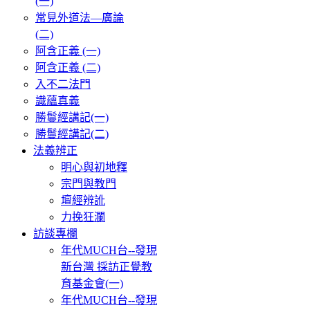
(一)
常見外道法—廣論
(二)
阿含正義 (一)
阿含正義 (二)
入不二法門
識蘊真義
勝鬘經講記(一)
勝鬘經講記(二)
法義辨正
明心與初地釋
宗門與教門
壇經辨訛
力挽狂瀾
訪談專欄
年代MUCH台--發現
新台灣 採訪正覺教
育基金會(一)
年代MUCH台--發現