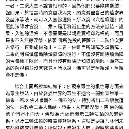
一者，二乘人是不證實相印的，因為他們只要能夠斷結、
證四果，於捨壽時願意自我消失、願意滅盡自己的蘊處界
及諸法等法，就可以入無餘涅槃。所以說《六祖壇經》的
惠能法師才會說：二乘人是用將滅止生的方法來斷結、證
果、入無餘涅槃，不像菩薩是以親證實相印為標的，而且
是永不入無餘涅槃，依著 佛所施設的菩薩五十二階位次第
去修行，直到成佛為止。二者，佛斷盡所知障及煩惱障；
二乘的阿羅漢僅斷除煩惱障的現行，不僅沒有斷除煩惱障
的習氣種子隨眠，而且也沒有斷除所知障的隨眠，顯然二
乘的解脫德並沒有究竟。所以說，佛可以是阿羅漢，阿羅
漢不是佛。
綜合上面所說總結如下：佛觀察眾生的根性等方面來
為眾生說法，由於娑婆世界的眾生不適合一開始宣說唯一
佛乘，所以 佛才會將唯一佛乘的法，特別析出二乘解脫道
的法，來教導二乘人斷結、證果、入無餘涅槃。待 佛的聖
弟子們迴小向大，佛就為菩薩們開示二轉法輪的般若經
系，以及三轉法輪的唯識種智經系，這就是要讓菩薩們未
來都能夠成就佛道；所以說，佛誕生人間，觀察娑婆世界