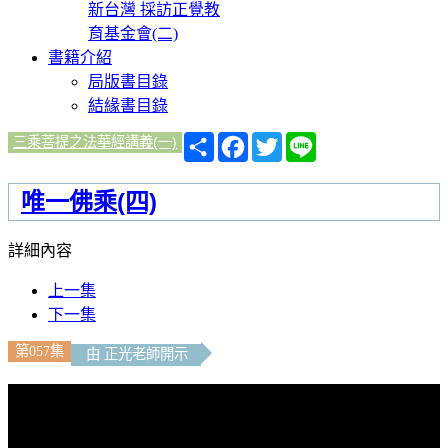
新台灣 採訪正覺教
育基金會(二)
書籍介紹
局版書目錄
結緣書目錄
分
Facebook
Twitter
Line
三乘菩提之法華經講義(一)
享
唯一佛乘(四)
詳細內容
上一集
下一集
第057集
由 正光老師開示