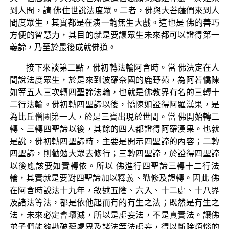
到人間，請 佛住世說法度眾。二者，佛與大菩薩們來到人
間度眾生，其實都是在演一齣無生大戲。這也是 佛的善巧
方便的智慧力，其目的就是要讓眾生未來都可以證得第一
義諦，乃至於最後成就佛道。
接下來談第二點，佛初轉法輪阿含時。當 佛決定在人
間說法度眾生，於是來到波羅奈國的鹿野苑，為阿若憍陳
如等五人三次轉四聖諦法輪，也就是佛教界有名的三轉十
二行法輪。佛初轉四聖諦以後，憍陳如證得阿羅漢果，是
為比丘僧團第一人，於是三寶出現於世間。當 佛開始轉二
轉、三轉四聖諦以後，其餘的四人都證得阿羅漢果。也就
是說，佛初轉四聖諦時，主要是開示四聖諦的內容；二轉
四聖諦，則勸勉大眾去修行；三轉四聖諦，於證得四聖諦
以後應該要如實轉依。所以 佛進行四聖諦三轉十二行法
輪，其實就是要對四聖諦加以釋義、勸修及證轉。因此 佛
在阿含時說法十九年，敘述五陰、六入、十二處、十八界
及諸法等法，都是依他起而有的有生之法；既然是有生之
法，未來必定會壞滅，所以是虛妄法，不是真實法。讓佛
弟子們能夠勘破蘊處界及諸法等法虛妄，得以斷除煩惱的