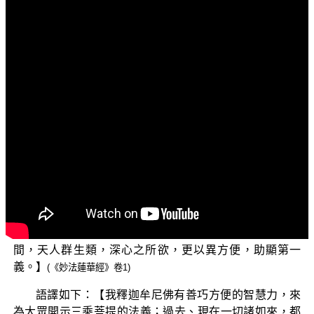
文字內容
各位菩薩：阿彌陀佛！
歡迎收看正覺教團所推出的弘法節目，這個主題名為
「三乘菩提之法華經講義」，主要是依據 平實導師所著的
《法華經講義》這本書來加以說明。今天繼續前一集的子
題「唯一佛乘」。
接下來，佛又開示偈語如下：【我有方便力，開示三
乘法；一切諸世尊，皆說一乘道。今此諸大眾，皆應除疑
惑；諸佛語無異，唯一無二乘。過去無數劫，無量滅度
佛，百千萬億種，其數不可量。如是諸世尊，種種緣譬
喻，無數方便力，演說諸法相。是諸世尊等，皆說一乘
法，化無量眾生，令入於佛道。又諸大聖主，知一切世
間，天人群生類，深心之所欲，更以異方便，助顯第一
義。】
(《妙法蓮華經》卷1)
語譯如下：【我釋迦牟尼佛有善巧方便的智慧力，來
為大眾開示三乘菩提的法義；過去、現在一切諸如來，都