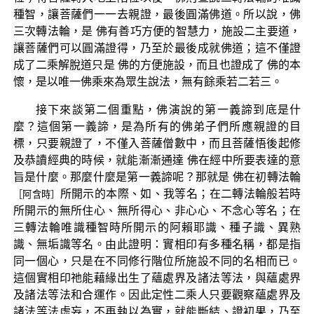
種智，讓菩薩們一一去親證，最後圓滿佛道。所以說，佛
三次轉法輪，是 佛有善巧方便的智慧力，施設二主要道，
讓菩薩們可以圓滿證得，乃至於最後成就佛道；這不僅證
成了二乘解脫道只是 佛的方便施設，而且也證成了 佛的本
懷，是以唯一佛乘來為眾生說法，無有餘乘若二若三。
接下來談第二個重點，佛演說的第一義諦到底是什
麼？這個第一義諦，是為所有的佛弟子們所應親證的目
標，只要親證了，不僅入菩薩僧數中，而且菩薩悟後起修
及恭讀經典的時候，就能漸漸通達 佛在經中所要表達的意
旨是什麼。那麼什麼是第一義諦呢？那就是 佛在初轉法輪
所開示的本際、如、我等名；在二轉法輪般若時
［阿含時］
所開示的無所住心、無所得心、非心心、不念心等名；在
三轉法輪唯識種智時所開示的阿賴耶識、種子識、異熟
識、無垢識等名。由此證明：實相印有多種名稱，都是指
同一個心，只是在不同修行階位所施設不同的名相而已。
這個實相印祂能藉緣出生了蘊處界及諸法等法，與蘊處界
及諸法等法和合運作。因此定性二乘人只要觀察蘊處界及
諸法等法虛妄，不再執以為實，就能斷結、證初果，乃至