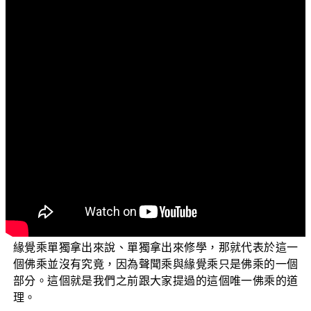
文字內容
各位菩薩：阿彌陀佛！
歡迎大家收看正覺教團的弘法節目，我們今天的單元
是「三乘菩提之法華經講義」，而我們今天主要是要跟大
家來探討「當一心信解受持佛語」這個主題。
首先，我們來說明這個「佛語」。這個佛語，其實就
是我們前面幾集跟大家談到的「唯一佛乘」，而這一個唯
一佛乘是含攝了聲聞乘與緣覺乘。佛因為攝眾的方便，而
將這一個唯一佛乘分為佛乘、聲聞乘與緣覺乘，這是為了
攝受眾生的一個方便。事實上，如我們前面所說過的，聲
聞乘與緣覺乘是含攝在唯一佛乘裡面的，聲聞乘與緣覺乘
是唯一佛乘的一個部分；所以如果說，把這一個聲聞乘與
緣覺乘單獨拿出來說、單獨拿出來修學，那就代表於這一
個佛乘並沒有究竟，因為聲聞乘與緣覺乘只是佛乘的一個
部分。這個就是我們之前跟大家提過的這個唯一佛乘的道
理。