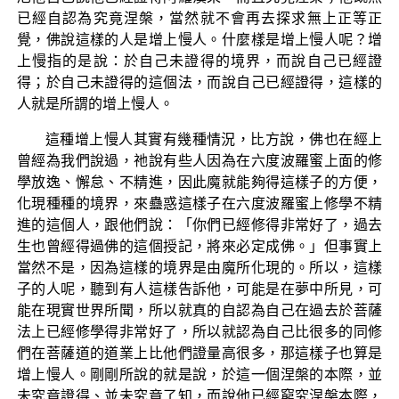
已經自認為究竟涅槃，當然就不會再去探求無上正等正
覺，佛說這樣的人是增上慢人。什麼樣是增上慢人呢？增
上慢指的是說：於自己未證得的境界，而說自己已經證
得；於自己未證得的這個法，而說自己已經證得，這樣的
人就是所謂的增上慢人。
這種增上慢人其實有幾種情況，比方說，佛也在經上
曾經為我們說過，祂說有些人因為在六度波羅蜜上面的修
學放逸、懈怠、不精進，因此魔就能夠得這樣子的方便，
化現種種的境界，來蠱惑這樣子在六度波羅蜜上修學不精
進的這個人，跟他們說：「你們已經修得非常好了，過去
生也曾經得過佛的這個授記，將來必定成佛。」但事實上
當然不是，因為這樣的境界是由魔所化現的。所以，這樣
子的人呢，聽到有人這樣告訴他，可能是在夢中所見，可
能在現實世界所聞，所以就真的自認為自己在過去於菩薩
法上已經修學得非常好了，所以就認為自己比很多的同修
們在菩薩道的道業上比他們證量高很多，那這樣子也算是
增上慢人。剛剛所說的就是說，於這一個涅槃的本際，並
未究竟證得、並未究竟了知，而說他已經窮究涅槃本際，