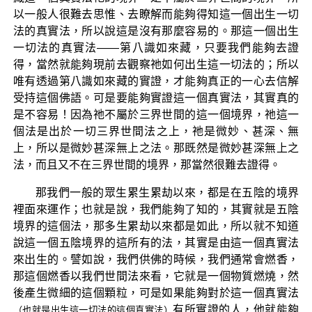
以一般人很難去思惟、去瞭解而能夠得知這一個出生一切
法的真實法，所以說這是沒有那麼容易的。那這一個出生
一切法的真實法——第八識如來藏，只要我們能夠去證
得，當然就能夠現前去觀察祂如何出生這一切法的；所以
唯有透過第八識如來藏的實證，才能夠真正的一心去信解
受持這個佛語。可是要能夠實證這一個真實法，其實真的
是不容易！因為祂不屬於三界世間的這一個境界，祂這一
個法是出於一切三界世間法之上，祂是微妙、甚深、無
上，所以是微妙甚深無上之法。那既然是微妙甚深無上之
法，而且又不在三界世間的境界，那當然很難去證得。
那我們一般的眾生累生累劫以來，都是在五陰的境界
裡面來運作；也就是說，我們能夠了知的，其實就是五陰
境界的這個法，那多生累劫以來都是如此，所以就不知道
說這一個五陰境界的這所有的法，其實是由這一個真實法
來出生的。譬如說，我們供佛的時候，我們通常會燃香，
那這個燃香以我們世間法來看，它就是一個物質燃燒，然
後產生微細的這個顆粒，可是如果能夠對於這一個真實法
有所實證的人，他就能夠
（也就是出生這一切法的這個真實法）