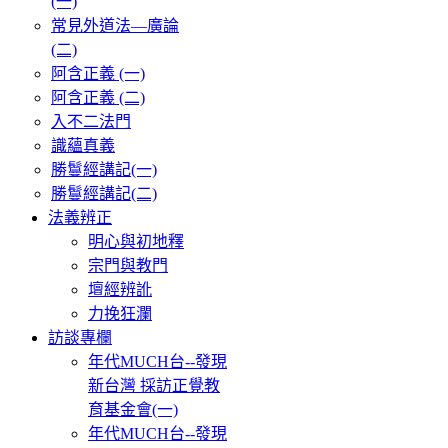
(一)
常見外道法—廣論
(二)
阿含正義 (一)
阿含正義 (二)
入不二法門
識蘊真義
勝鬘經講記(一)
勝鬘經講記(二)
法義辨正
明心與初地釋
宗門與教門
壇經辨訛
力挽狂瀾
訪談專欄
年代MUCH台--發現
新台灣 採訪正覺教
育基金會(一)
年代MUCH台--發現