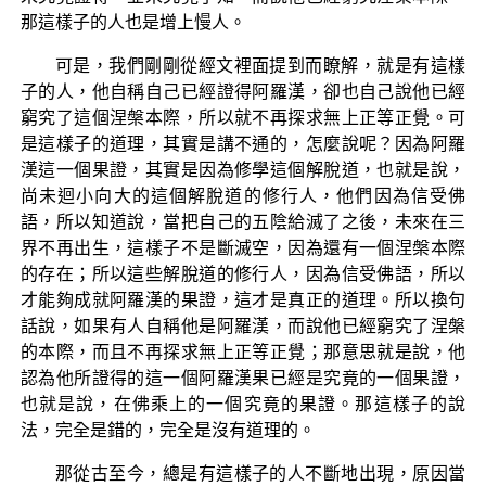
那這樣子的人也是增上慢人。
可是，我們剛剛從經文裡面提到而瞭解，就是有這樣
子的人，他自稱自己已經證得阿羅漢，卻也自己說他已經
窮究了這個涅槃本際，所以就不再探求無上正等正覺。可
是這樣子的道理，其實是講不通的，怎麼說呢？因為阿羅
漢這一個果證，其實是因為修學這個解脫道，也就是說，
尚未迴小向大的這個解脫道的修行人，他們因為信受佛
語，所以知道說，當把自己的五陰給滅了之後，未來在三
界不再出生，這樣子不是斷滅空，因為還有一個涅槃本際
的存在；所以這些解脫道的修行人，因為信受佛語，所以
才能夠成就阿羅漢的果證，這才是真正的道理。所以換句
話說，如果有人自稱他是阿羅漢，而說他已經窮究了涅槃
的本際，而且不再探求無上正等正覺；那意思就是說，他
認為他所證得的這一個阿羅漢果已經是究竟的一個果證，
也就是說，在佛乘上的一個究竟的果證。那這樣子的說
法，完全是錯的，完全是沒有道理的。
那從古至今，總是有這樣子的人不斷地出現，原因當