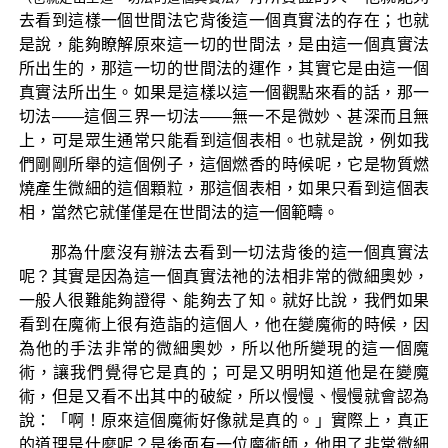
去看到這樣一個世間法它背後這一個真實法的存在；也就
是說，能夠瞭解原來這一切的世間法，是由這一個真實法
所出生的，那這一切的世間法的運作，其實它是由這一個
真實法所出生。如果是這樣以這一個觀點來看的話，那一
切法——這個三界一切法——無一不是微妙、甚深而且無
上，可是眾生通常只能看到這個表相。也就是說，例如我
們剛剛所舉的這個例子，這個燃香的時候呢，它是物質燃
燒產生微細的這個顆粒，那這個表相，如果只看到這個表
相，當然它就僅僅是在世間法的這一個範疇。
那為什麼沒有辦法去看到一切法背後的這一個真實法
呢？其實是因為這一個真實法祂的法相非常的微細奧妙，
一般人很難能夠證得、能夠去了知。就好比說，我們如果
看到在魔術上很有造詣的這個人，他在變魔術的時候，因
為他的手法非常的微細奧妙，所以他所變現的這一個魔
術，讓我們覺得它是真的；可是又明明知道他是在變魔
術，但是又看不出其中的破綻，所以慢慢、慢慢就會認為
說：「啊！原來這個魔術好像就是真的。」實際上，真正
的道理是什麼呢？是後面有一位魔術師，他用了非常微細