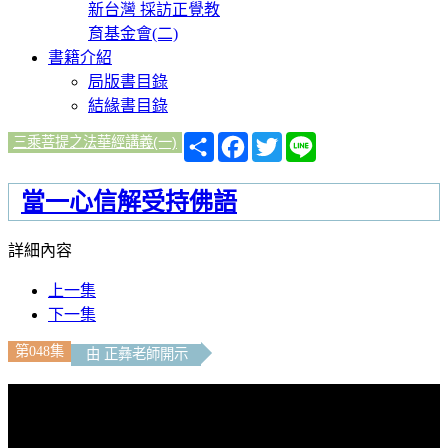
新台灣 採訪正覺教
育基金會(二)
書籍介紹
局版書目錄
結緣書目錄
分
Facebook
Twitter
Line
三乘菩提之法華經講義(一)
享
當一心信解受持佛語
詳細內容
上一集
下一集
第048集
由 正彝老師開示