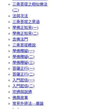
三乘菩提之相似佛法
(二)
法與次法
三乘菩提之意涵
學佛正知見(一)
學佛正知見(二)
念佛法門
三乘菩提概說
學佛釋疑(一)
學佛釋疑(二)
學佛釋疑(三)
菩薩正行(一)
菩薩正行(二)
入門起信(一)
入門起信(二)
宗通與說通
佛典故事
常見外道法—廣論