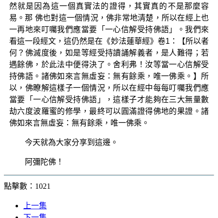
然就是因為這一個真實法的證得，其實真的不是那麼容
易。那 佛也對這一個情況，佛非常地清楚，所以在經上也
一再地來叮囑我們應當要「一心信解受持佛語」。我們來
看這一段經文，這仍然是在《妙法蓮華經》卷1：【所以者
何？佛滅度後，如是等經受持讀誦解義者，是人難得；若
遇餘佛，於此法中便得決了。舍利弗！汝等當一心信解受
持佛語。諸佛如來言無虛妄：無有餘乘，唯一佛乘。】所
以，佛瞭解這樣子一個情況，所以在經中每每叮囑我們應
當要「一心信解受持佛語」，這樣子才能夠在三大無量數
劫六度波羅蜜的修學，最終可以圓滿證得佛地的果證。諸
佛如來言無虛妄：無有餘乘，唯一佛乘。
今天就為大家分享到這邊。
阿彌陀佛！
點擊數：1021
上一集
下一集