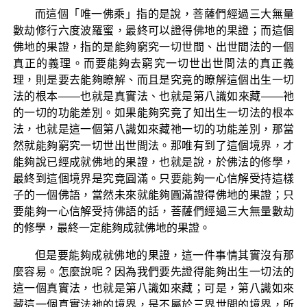
而這個「唯一佛乘」指的是說，菩薩們經過三大無量
數劫修行六度波羅蜜，最終可以證得佛地的果證；而這個
佛地的果證，指的是能夠窮究一切世間、出世間法的一個
真正的義理。而要能夠去窮究一切世出世間法的真正義
理，則是要去能夠瞭解、而且是究竟的瞭解這個出生一切
法的根本——也就是真實法、也就是第八識如來藏——祂
的一切的功能差別。如果能夠究竟了知出生一切法的根本
法，也就是這一個第八識如來藏祂一切的功能差別，那當
然就能夠窮究一切世出世間法。那唯有到了這個境界，才
能夠說已經成就佛地的果證，也就是說，於佛法的修學，
最終到這個境界是究竟圓滿。只要能夠一心信解受持這樣
子的一個佛語，當然未來就能夠圓滿證得佛地的果證；只
要能夠一心信解受持佛語的話，菩薩們經過三大無量數劫
的修學，最終一定能夠成就佛地的果證。
但是要能夠成就佛地的果證，這一件事情其實沒有那
麼容易。怎麼說呢？因為我們要先證得能夠出生一切法的
這一個真實法，也就是第八識如來藏；可是，第八識如來
藏這一個真實法祂的境界，是不屬於三界世間的境界，所