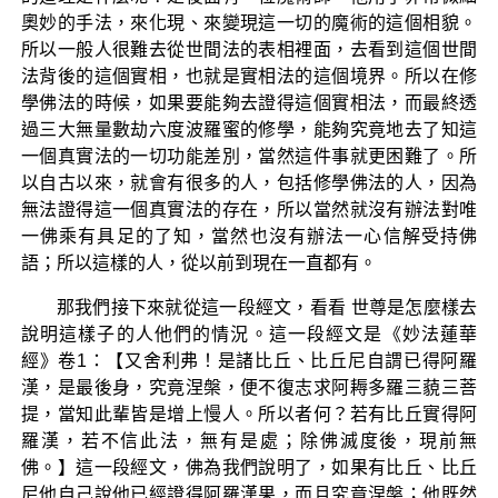
奧妙的手法，來化現、來變現這一切的魔術的這個相貌。
所以一般人很難去從世間法的表相裡面，去看到這個世間
法背後的這個實相，也就是實相法的這個境界。所以在修
學佛法的時候，如果要能夠去證得這個實相法，而最終透
過三大無量數劫六度波羅蜜的修學，能夠究竟地去了知這
一個真實法的一切功能差別，當然這件事就更困難了。所
以自古以來，就會有很多的人，包括修學佛法的人，因為
無法證得這一個真實法的存在，所以當然就沒有辦法對唯
一佛乘有具足的了知，當然也沒有辦法一心信解受持佛
語；所以這樣的人，從以前到現在一直都有。
那我們接下來就從這一段經文，看看 世尊是怎麼樣去
說明這樣子的人他們的情況。這一段經文是《妙法蓮華
經》卷1：【又舍利弗！是諸比丘、比丘尼自謂已得阿羅
漢，是最後身，究竟涅槃，便不復志求阿耨多羅三藐三菩
提，當知此輩皆是增上慢人。所以者何？若有比丘實得阿
羅漢，若不信此法，無有是處；除佛滅度後，現前無
佛。】這一段經文，佛為我們說明了，如果有比丘、比丘
尼他自己說他已經證得阿羅漢果，而且究竟涅槃；他既然